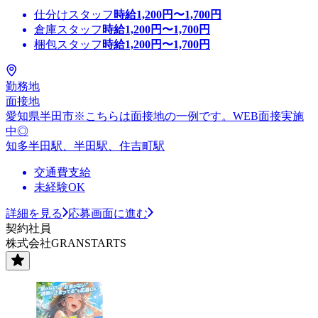
仕分けスタッフ
時給
1,200
円〜
1,700
円
倉庫スタッフ
時給
1,200
円〜
1,700
円
梱包スタッフ
時給
1,200
円〜
1,700
円
勤務地
面接地
愛知県半田市※こちらは面接地の一例です。WEB面接実施
中◎
知多半田駅、半田駅、住吉町駅
交通費支給
未経験OK
詳細を見る
応募画面に進む
契約社員
株式会社GRANSTARTS