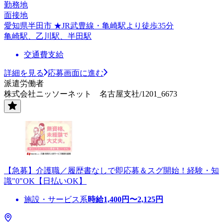
勤務地
面接地
愛知県半田市 ★JR武豊線・亀崎駅より徒歩35分
亀崎駅、乙川駅、半田駅
交通費支給
詳細を見る
応募画面に進む
派遣労働者
株式会社ニッソーネット 名古屋支社/1201_6673
【急募】介護職／履歴書なしで即応募＆スグ開始！経験・知
識"0"OK【日払いOK】
施設・サービス系
時給
1,400
円〜
2,125
円