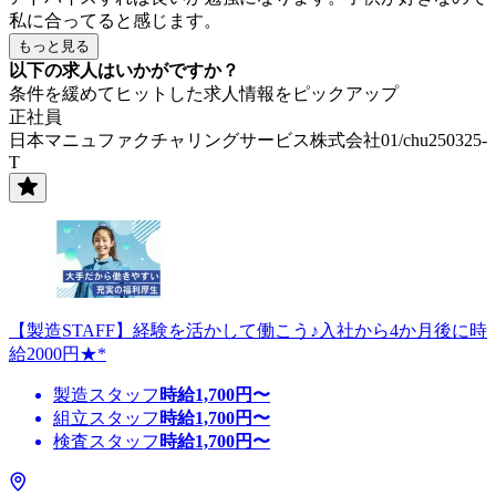
私に合ってると感じます。
もっと見る
以下の求人はいかがですか？
条件を緩めてヒットした求人情報をピックアップ
正社員
日本マニュファクチャリングサービス株式会社01/chu250325-
T
【製造STAFF】経験を活かして働こう♪入社から4か月後に時
給2000円★*
製造スタッフ
時給
1,700
円〜
組立スタッフ
時給
1,700
円〜
検査スタッフ
時給
1,700
円〜