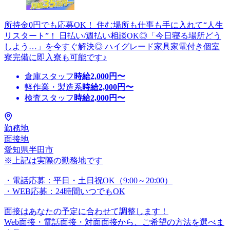
所持金0円でも応募OK！ 住む場所も仕事も手に入れて“人生
リスタート”！ 日払い/週払い相談OK◎「今日寝る場所どう
しよう…」を今すぐ解決◎ ハイグレード家具家電付き個室
寮完備に即入寮も可能です♪
倉庫スタッフ
時給
2,000
円〜
軽作業・製造系
時給
2,000
円〜
検査スタッフ
時給
2,000
円〜
勤務地
面接地
愛知県半田市
※上記は実際の勤務地です
・電話応募：平日・土日祝OK（9:00～20:00）
・WEB応募：24時間いつでもOK
面接はあなたの予定に合わせて調整します！
Web面接・電話面接・対面面接から、ご希望の方法を選べま