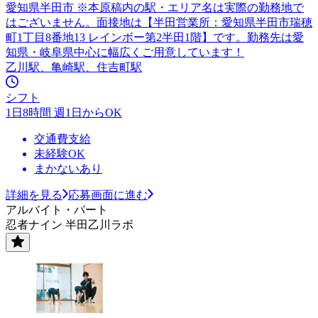
愛知県半田市 ※本原稿内の駅・エリア名は実際の勤務地で
はございません。面接地は【半田営業所：愛知県半田市瑞穂
町1丁目8番地13 レインボー第2半田1階】です。勤務先は愛
知県・岐阜県中心に幅広くご用意しています！
乙川駅、亀崎駅、住吉町駅
シフト
1日8時間 週1日からOK
交通費支給
未経験OK
まかないあり
詳細を見る
応募画面に進む
アルバイト・パート
忍者ナイン 半田乙川ラボ