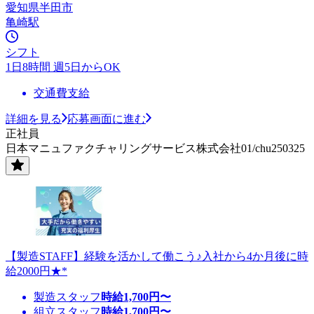
愛知県半田市
亀崎駅
シフト
1日8時間 週5日からOK
交通費支給
詳細を見る
応募画面に進む
正社員
日本マニュファクチャリングサービス株式会社01/chu250325
【製造STAFF】経験を活かして働こう♪入社から4か月後に時
給2000円★*
製造スタッフ
時給
1,700
円〜
組立スタッフ
時給
1,700
円〜