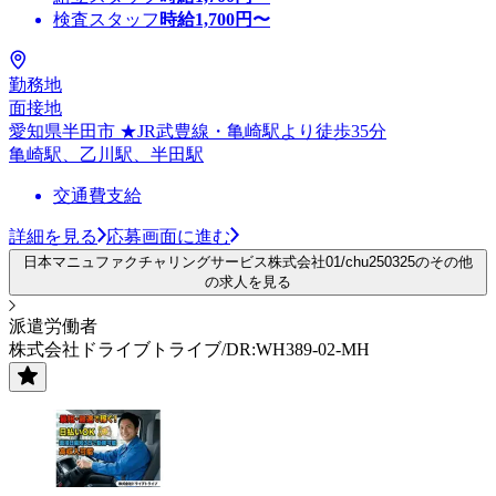
検査スタッフ
時給
1,700
円〜
勤務地
面接地
愛知県半田市 ★JR武豊線・亀崎駅より徒歩35分
亀崎駅、乙川駅、半田駅
交通費支給
詳細を見る
応募画面に進む
日本マニュファクチャリングサービス株式会社01/chu250325のその他
の求人を見る
派遣労働者
株式会社ドライブトライブ/DR:WH389-02-MH