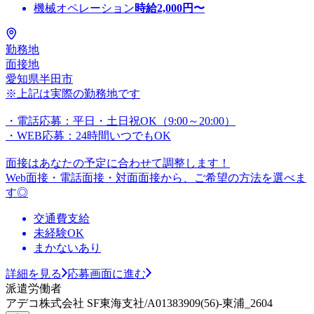
機械オペレーション
時給
2,000
円〜
勤務地
面接地
愛知県半田市
※上記は実際の勤務地です
・電話応募：平日・土日祝OK（9:00～20:00）
・WEB応募：24時間いつでもOK
面接はあなたの予定に合わせて調整します！
Web面接・電話面接・対面面接から、ご希望の方法を選べま
す◎
交通費支給
未経験OK
まかないあり
詳細を見る
応募画面に進む
派遣労働者
アデコ株式会社 SF東海支社/A01383909(56)-東浦_2604