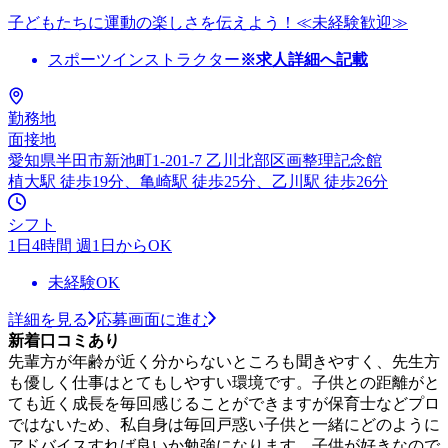
子どもたちに運動の楽しさを伝えよう！≪未経験歓迎≫
スポーツインストラクター
※求人詳細へ記載
勤務地
面接地
愛知県半田市新池町1-201-7 乙川北部区画整理記念館
植大駅 徒歩19分、亀崎駅 徒歩25分、乙川駅 徒歩26分
シフト
1日4時間 週1日からOK
未経験OK
詳細を見る
応募画面に進む
新着口コミあり
先輩方が年齢が近く分からないところも聞きやすく、先生方
も優しく仕事はとてもしやすい環境です。子供との距離がと
ても近く成長を毎回感じることができますが保育士などプロ
ではないため、私自身は毎回戸惑い子供と一緒にどのように
アドバイスすれば良いか勉強になります。子供が好きなので