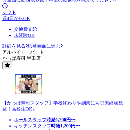
シフト
週4日からOK
交通費支給
未経験OK
詳細を見る
応募画面に進む
アルバイト・パート
かっぱ寿司 半田店
【かっぱ寿司スタッフ】学校終わりや副業にも◎未経験歓
迎！高校生OK♪
ホールスタッフ
時給
1,200
円〜
キッチンスタッフ
時給
1,200
円〜