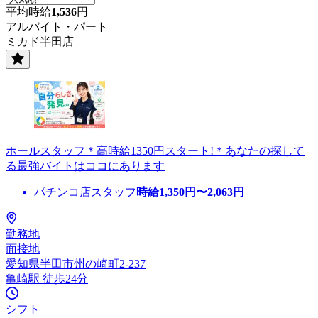
平均時給
1,536
円
アルバイト・パート
ミカド半田店
ホールスタッフ＊高時給1350円スタート!＊あなたの探して
る最強バイトはココにあります
パチンコ店スタッフ
時給
1,350
円〜
2,063
円
勤務地
面接地
愛知県半田市州の崎町2-237
亀崎駅 徒歩24分
シフト