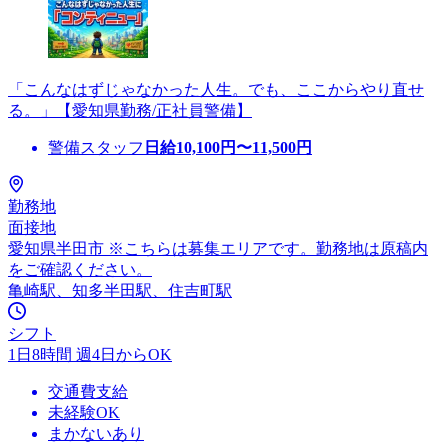
「こんなはずじゃなかった人生。でも、ここからやり直せ
る。」【愛知県勤務/正社員警備】
警備スタッフ
日給
10,100
円〜
11,500
円
勤務地
面接地
愛知県半田市 ※こちらは募集エリアです。勤務地は原稿内
をご確認ください。
亀崎駅、知多半田駅、住吉町駅
シフト
1日8時間 週4日からOK
交通費支給
未経験OK
まかないあり