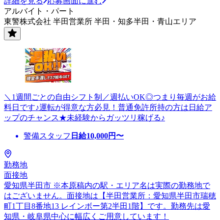
詳細を見る
応募画面に進む
アルバイト・パート
東警株式会社 半田営業所 半田・知多半田・青山エリア
＼1週間ごとの自由シフト制／週払いOK◎つまり毎週がお給
料日です♪運転が得意な方必見！普通免許所持の方は日給ア
ップのチャンス★未経験からガッツリ稼げる♪
警備スタッフ
日給
10,000
円〜
勤務地
面接地
愛知県半田市 ※本原稿内の駅・エリア名は実際の勤務地で
はございません。面接地は【半田営業所：愛知県半田市瑞穂
町1丁目8番地13 レインボー第2半田1階】です。勤務先は愛
知県・岐阜県中心に幅広くご用意しています！