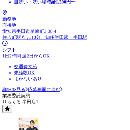
皿洗い・洗い場
時給
1,200
円〜
勤務地
面接地
愛知県半田市星崎町3-38-4
住吉町駅 徒歩10分、知多半田駅、半田駅
シフト
1日2時間 週2日からOK
交通費支給
未経験OK
まかないあり
詳細を見る
応募画面に進む
業務委託契約
りらくる 半田店1