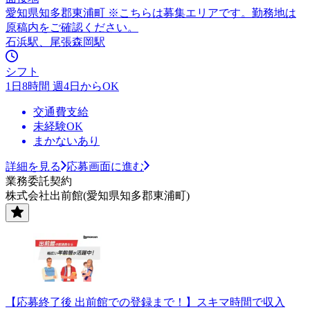
愛知県知多郡東浦町 ※こちらは募集エリアです。勤務地は
原稿内をご確認ください。
石浜駅、尾張森岡駅
シフト
1日8時間 週4日からOK
交通費支給
未経験OK
まかないあり
詳細を見る
応募画面に進む
業務委託契約
株式会社出前館(愛知県知多郡東浦町)
【応募終了後 出前館での登録まで！】スキマ時間で収入