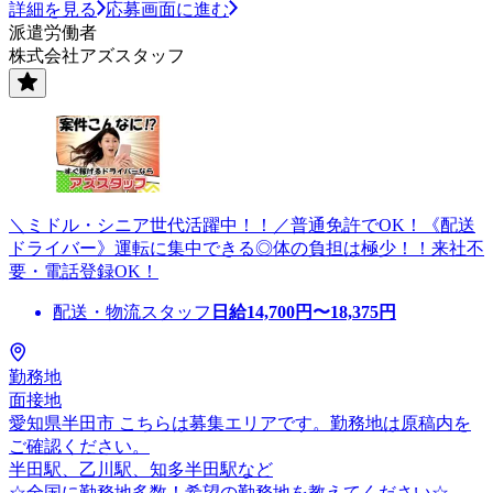
詳細を見る
応募画面に進む
派遣労働者
株式会社アズスタッフ
＼ミドル・シニア世代活躍中！！／普通免許でOK！《配送
ドライバー》運転に集中できる◎体の負担は極少！！来社不
要・電話登録OK！
配送・物流スタッフ
日給
14,700
円〜
18,375
円
勤務地
面接地
愛知県半田市 こちらは募集エリアです。勤務地は原稿内を
ご確認ください。
半田駅、乙川駅、知多半田駅など
☆全国に勤務地多数！希望の勤務地を教えてください☆