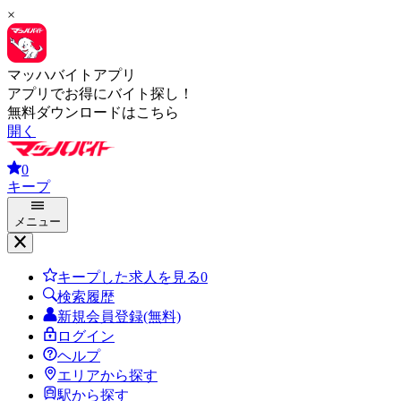
×
マッハバイトアプリ
アプリでお得にバイト探し！
無料ダウンロードはこちら
開く
0
キープ
メニュー
キープした求人を見る
0
検索履歴
新規会員登録(無料)
ログイン
ヘルプ
エリアから探す
駅から探す