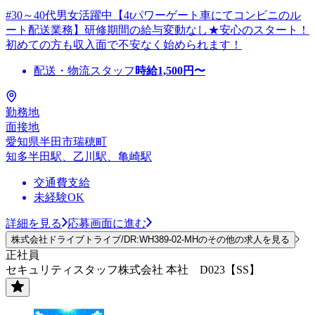
#30～40代男女活躍中【4tパワーゲート車にてコンビニのル
ート配送業務】研修期間の給与変動なし★安心のスタート！
初めての方も収入面で不安なく始められます！
配送・物流スタッフ
時給
1,500
円〜
勤務地
面接地
愛知県半田市瑞穂町
知多半田駅、乙川駅、亀崎駅
交通費支給
未経験OK
詳細を見る
応募画面に進む
株式会社ドライブトライブ/DR:WH389-02-MHのその他の求人を見る
正社員
セキュリティスタッフ株式会社 本社 D023【SS】