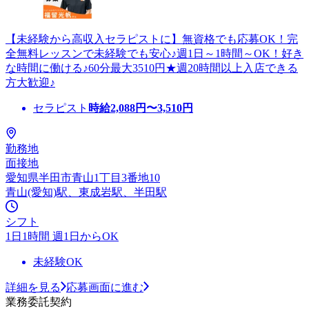
【未経験から高収入セラピストに】無資格でも応募OK！完
全無料レッスンで未経験でも安心♪週1日～1時間～OK！好き
な時間に働ける♪60分最大3510円★週20時間以上入店できる
方大歓迎♪
セラピスト
時給
2,088
円〜
3,510
円
勤務地
面接地
愛知県半田市青山1丁目3番地10
青山(愛知)駅、東成岩駅、半田駅
シフト
1日1時間 週1日からOK
未経験OK
詳細を見る
応募画面に進む
業務委託契約