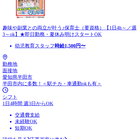
趣味や副業との両立が叶う♪保育士（要資格）【1日4h～／週
3～ok】★即日勤務・夏休み明けスタートOK
幼児教育スタッフ
時給
1,500
円〜
勤務地
面接地
愛知県半田市
半田市内に多数！＜駅チカ・車通勤okも有＞
シフト
1日4時間 週3日からOK
交通費支給
未経験OK
短期OK