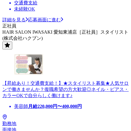
交通費支給
未経験OK
詳細を見る
応募画面に進む
正社員
HAIR SALON IWASAKI 愛知東浦店［正社員］スタイリスト
(株式会社ハクブン)
【昇給あり！交通費支給！】★スタイリスト募集★人気サロ
ンで働きませんか？復職希望の方大歓迎◎ネイル・ピアス・
カラーOKで自分らしく働けます♪
美容師
月給
220,000
円〜
400,000
円
勤務地
面接地