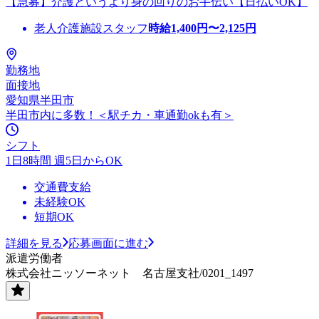
【急募】介護というより身の回りのお手伝い【日払いOK】
老人介護施設スタッフ
時給
1,400
円〜
2,125
円
勤務地
面接地
愛知県半田市
半田市内に多数！＜駅チカ・車通勤okも有＞
シフト
1日8時間 週5日からOK
交通費支給
未経験OK
短期OK
詳細を見る
応募画面に進む
派遣労働者
株式会社ニッソーネット 名古屋支社/0201_1497