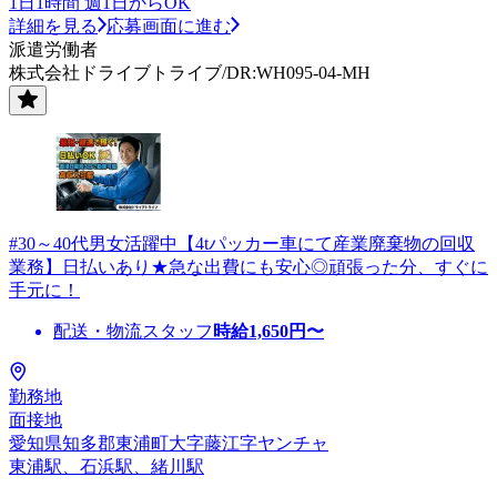
1日1時間 週1日からOK
詳細を見る
応募画面に進む
派遣労働者
株式会社ドライブトライブ/DR:WH095-04-MH
#30～40代男女活躍中【4tパッカー車にて産業廃棄物の回収
業務】日払いあり★急な出費にも安心◎頑張った分、すぐに
手元に！
配送・物流スタッフ
時給
1,650
円〜
勤務地
面接地
愛知県知多郡東浦町大字藤江字ヤンチャ
東浦駅、石浜駅、緒川駅