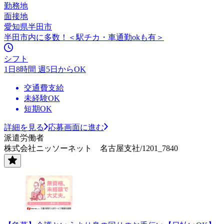
勤務地
面接地
愛知県半田市
半田市内に多数！＜駅チカ・車通勤okも有＞
シフト
1日8時間 週5日からOK
交通費支給
未経験OK
短期OK
詳細を見る
応募画面に進む
派遣労働者
株式会社ニッソーネット 名古屋支社/1201_7840