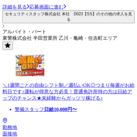
詳細を見る
応募画面に進む
セキュリティスタッフ株式会社 本社 D023【SS】のその他の求人を見
る
アルバイト・パート
東警株式会社 半田営業所 乙川・亀崎・住吉町エリア
＼1週間ごとの自由シフト制／週払いOK◎つまり毎週がお給
料日です♪運転が得意な方必見！普通免許所持の方は日給ア
ップのチャンス★未経験からガッツリ稼げる♪
警備スタッフ
日給
10,000
円〜
勤務地
面接地