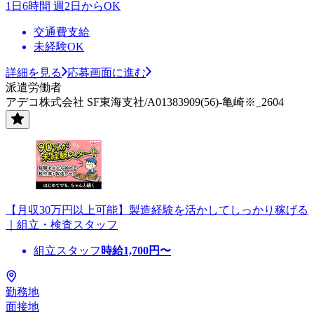
1日6時間 週2日からOK
交通費支給
未経験OK
詳細を見る
応募画面に進む
派遣労働者
アデコ株式会社 SF東海支社/A01383909(56)-亀崎※_2604
【月収30万円以上可能】製造経験を活かしてしっかり稼げる
｜組立・検査スタッフ
組立スタッフ
時給
1,700
円〜
勤務地
面接地