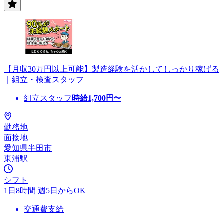
【月収30万円以上可能】製造経験を活かしてしっかり稼げる
｜組立・検査スタッフ
組立スタッフ
時給
1,700
円〜
勤務地
面接地
愛知県半田市
東浦駅
シフト
1日8時間 週5日からOK
交通費支給