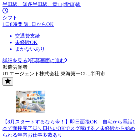
半田駅、知多半田駅、青山(愛知)駅
シフト
1日8時間 週1日からOK
交通費支給
未経験OK
まかないあり
詳細を見る
応募画面に進む
派遣労働者
UTエージェント株式会社 東海第一CU_半田市
【8月スタートするなら今！】即日面接OK！自宅から電話1
本で面接完了◎＼日払いOKでスグ稼げる／未経験から始め
られる年内お仕事多数あり！