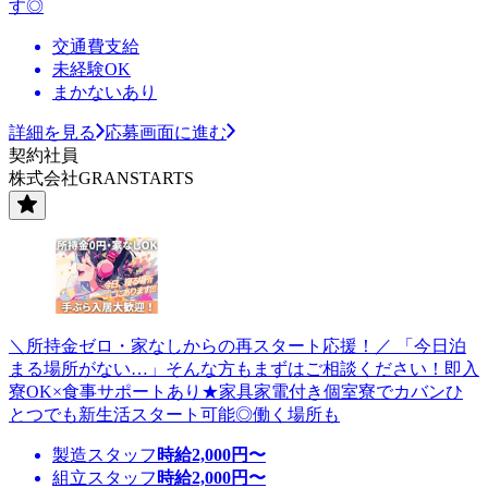
す◎
交通費支給
未経験OK
まかないあり
詳細を見る
応募画面に進む
契約社員
株式会社GRANSTARTS
＼所持金ゼロ・家なしからの再スタート応援！／ 「今日泊
まる場所がない…」そんな方もまずはご相談ください！即入
寮OK×食事サポートあり★家具家電付き個室寮でカバンひ
とつでも新生活スタート可能◎働く場所も
製造スタッフ
時給
2,000
円〜
組立スタッフ
時給
2,000
円〜