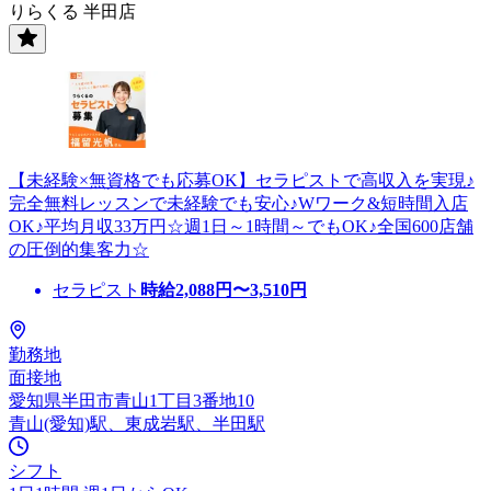
りらくる 半田店
【未経験×無資格でも応募OK】セラピストで高収入を実現♪
完全無料レッスンで未経験でも安心♪Wワーク&短時間入店
OK♪平均月収33万円☆週1日～1時間～でもOK♪全国600店舗
の圧倒的集客力☆
セラピスト
時給
2,088
円〜
3,510
円
勤務地
面接地
愛知県半田市青山1丁目3番地10
青山(愛知)駅、東成岩駅、半田駅
シフト