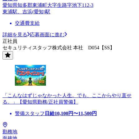
愛知県知多郡東浦町大字生路字池下112-3
東浦駅、吉浜(愛知)駅
交通費支給
詳細を見る
応募画面に進む
正社員
セキュリティスタッフ株式会社 本社 D054【SS】
「こんなはずじゃなかった人生。でも、ここからやり直せ
る。」【愛知県勤務/正社員警備】
警備スタッフ
日給
10,100
円〜
11,500
円
勤務地
面接地