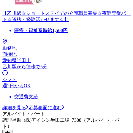
【乙川駅☆ショートステイでの介護職員募集☆夜勤専従パー
ト☆資格・経験活かせます☆】
医療・福祉系
時給
1,500
円
勤務地
面接地
愛知県半田市
乙川駅から徒歩で5分
シフト
週2日からOK
交通費支給
詳細を見る
応募画面に進む
アルバイト・パート
調理補助_(株)アイシン半田工場_7388（アルバイト・パー
ト）