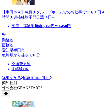
【半田市★】急募★グループホームでのお仕事です★１日４
時間★資格経験不問〇週３日～
医療・福祉系
時給
1,350
円〜
1,450
円
勤務地
面接地
愛知県半田市
亀崎駅から徒歩で10分
交通費支給
未経験OK
詳細を見る
応募画面に進む
契約社員
株式会社GRANSTARTS