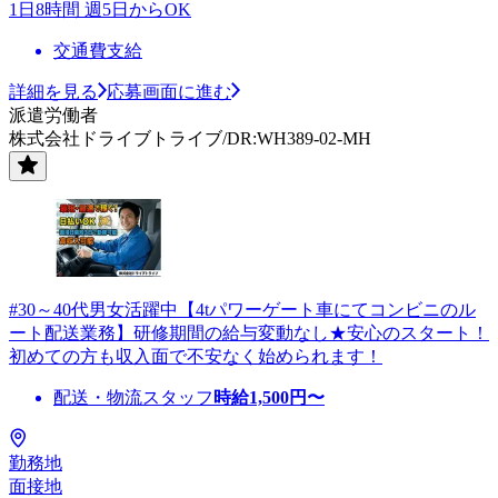
1日8時間 週5日からOK
交通費支給
詳細を見る
応募画面に進む
派遣労働者
株式会社ドライブトライブ/DR:WH389-02-MH
#30～40代男女活躍中【4tパワーゲート車にてコンビニのル
ート配送業務】研修期間の給与変動なし★安心のスタート！
初めての方も収入面で不安なく始められます！
配送・物流スタッフ
時給
1,500
円〜
勤務地
面接地