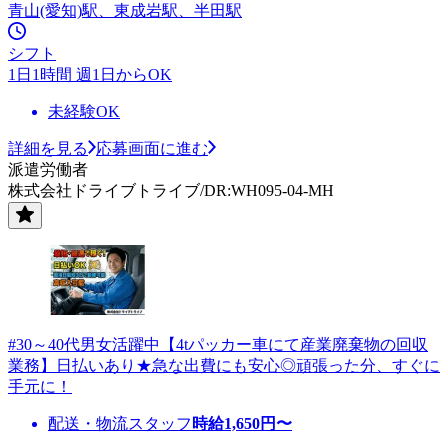
青山(愛知)駅、東成岩駅、半田駅
シフト
1日1時間 週1日からOK
未経験OK
詳細を見る
応募画面に進む
派遣労働者
株式会社ドライブトライブ/DR:WH095-04-MH
#30～40代男女活躍中【4tパッカー車にて産業廃棄物の回収
業務】日払いあり★急な出費にも安心◎頑張った分、すぐに
手元に！
配送・物流スタッフ
時給
1,650
円〜