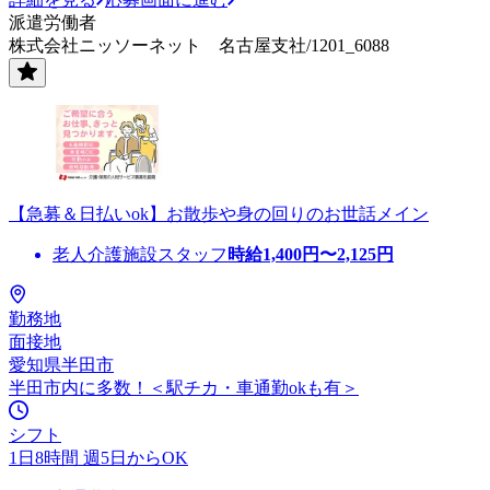
派遣労働者
株式会社ニッソーネット 名古屋支社/1201_6088
【急募＆日払いok】お散歩や身の回りのお世話メイン
老人介護施設スタッフ
時給
1,400
円〜
2,125
円
勤務地
面接地
愛知県半田市
半田市内に多数！＜駅チカ・車通勤okも有＞
シフト
1日8時間 週5日からOK