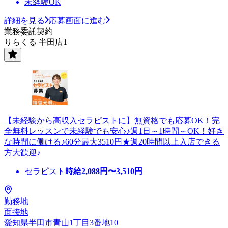
未経験OK
詳細を見る
応募画面に進む
業務委託契約
りらくる 半田店1
【未経験から高収入セラピストに】無資格でも応募OK！完
全無料レッスンで未経験でも安心♪週1日～1時間～OK！好き
な時間に働ける♪60分最大3510円★週20時間以上入店できる
方大歓迎♪
セラピスト
時給
2,088
円〜
3,510
円
勤務地
面接地
愛知県半田市青山1丁目3番地10