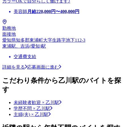
カラーOKで自分らしく働けます♪
美容師
月給
220,000
円〜
400,000
円
勤務地
面接地
愛知県知多郡東浦町大字生路字池下112-3
東浦駅、吉浜(愛知)駅
交通費支給
詳細を見る
応募画面に進む
こだわり条件から乙川駅のバイトを探
す
未経験者歓迎 × 乙川駅
学歴不問 × 乙川駅
主婦(夫) × 乙川駅