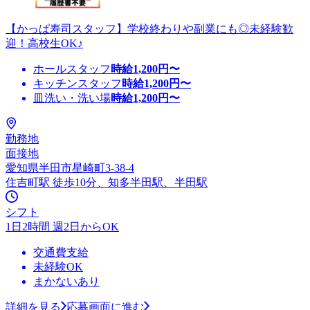
【かっぱ寿司スタッフ】学校終わりや副業にも◎未経験歓
迎！高校生OK♪
ホールスタッフ
時給
1,200
円〜
キッチンスタッフ
時給
1,200
円〜
皿洗い・洗い場
時給
1,200
円〜
勤務地
面接地
愛知県半田市星崎町3-38-4
住吉町駅 徒歩10分、知多半田駅、半田駅
シフト
1日2時間 週2日からOK
交通費支給
未経験OK
まかないあり
詳細を見る
応募画面に進む