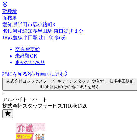
勤務地
面接地
愛知県半田市広小路町3
名鉄河和線知多半田駅 東口徒歩１分
JR武豊線半田駅 出口徒歩6分
交通費支給
未経験OK
まかないあり
詳細を見る
応募画面に進む
株式会社ヨシックスフーズ_キッチンスタッフ_や台ずし 知多半田駅前
町(正社員)のその他の求人を見る
アルバイト・パート
株式会社スタッフサービス/H10461720