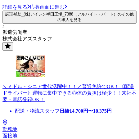
詳細を見る
応募画面に進む
調理補助_(株)アイシン半田工場_7388（アルバイト・パート）のその他
の求人を見る
派遣労働者
株式会社アズスタッフ
＼ミドル・シニア世代活躍中！！／普通免許でOK！《配送
ドライバー》運転に集中できる◎体の負担は極少！！来社不
要・電話登録OK！
配送・物流スタッフ
日給
14,700
円〜
18,375
円
勤務地
面接地