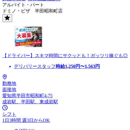
アルバイト・パート
ドミノ・ピザ 半田昭和町店
【ドライバー】スキマ時間にサクッとも！ガッツリ稼ぐも◎
デリバリースタッフ
時給
1,250
円〜
1,563
円
勤務地
面接地
愛知県半田市昭和町4-75
成岩駅、半田駅、東成岩駅
シフト
1日3時間 週3日からOK