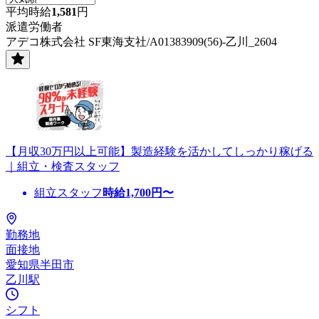
平均時給
1,581
円
派遣労働者
アデコ株式会社 SF東海支社/A01383909(56)-乙川_2604
【月収30万円以上可能】製造経験を活かしてしっかり稼げる
｜組立・検査スタッフ
組立スタッフ
時給
1,700
円〜
勤務地
面接地
愛知県半田市
乙川駅
シフト