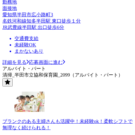
勤務地
面接地
愛知県半田市広小路町3
名鉄河和線知多半田駅 東口徒歩１分
JR武豊線半田駅 出口徒歩6分
交通費支給
未経験OK
まかないあり
詳細を見る
応募画面に進む
アルバイト・パート
清掃_半田市立協和保育園_2099（アルバイト・パート）
ブランクのある主婦さんも活躍中！未経験ok！柔軟シフトで
無理なく続けられる！