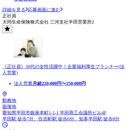
詳細を見る
応募画面に進む
正社員
大同生命保険株式会社 三河支社半田営業所2
《正社員》30代の女性活躍中！企業福利厚生プランナー(法
人営業)
法人営業
月給
220,000
円〜
250,000
円
勤務地
面接地
愛知県半田市銀座本町1-1-1 半田商工会議所ビル4F
半田駅 徒歩7分、住吉町駅 徒歩6分、知多半田駅 徒歩8分