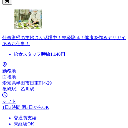
仕事復帰の主婦さん活躍中！未経験ok！健康を作るヤリガイ
あるお仕事！
給食スタッフ
時給
1,140
円
勤務地
面接地
愛知県半田市日東町4-29
亀崎駅、乙川駅
シフト
1日3時間 週3日からOK
交通費支給
未経験OK