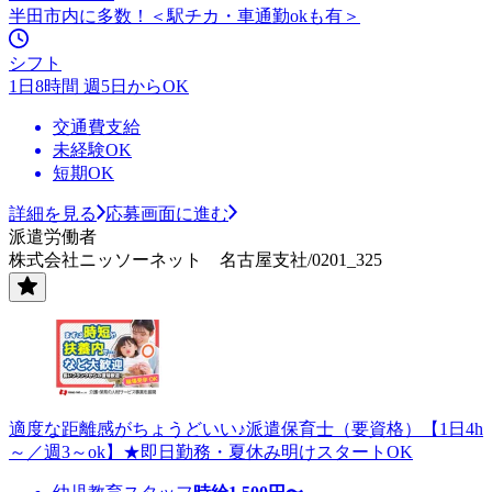
半田市内に多数！＜駅チカ・車通勤okも有＞
シフト
1日8時間 週5日からOK
交通費支給
未経験OK
短期OK
詳細を見る
応募画面に進む
派遣労働者
株式会社ニッソーネット 名古屋支社/0201_325
適度な距離感がちょうどいい♪派遣保育士（要資格）【1日4h
～／週3～ok】★即日勤務・夏休み明けスタートOK