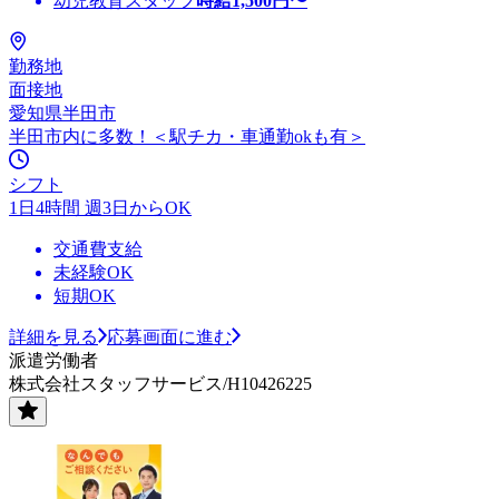
幼児教育スタッフ
時給
1,500
円〜
勤務地
面接地
愛知県半田市
半田市内に多数！＜駅チカ・車通勤okも有＞
シフト
1日4時間 週3日からOK
交通費支給
未経験OK
短期OK
詳細を見る
応募画面に進む
派遣労働者
株式会社スタッフサービス/H10426225