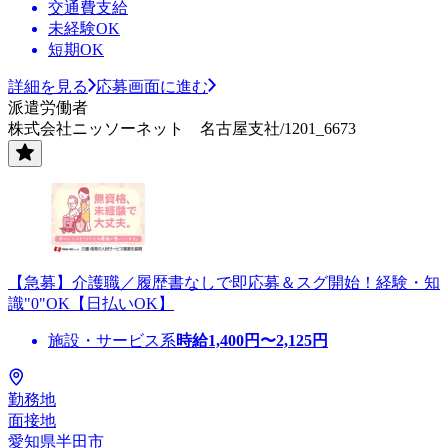
交通費支給
未経験OK
短期OK
詳細を見る
応募画面に進む
派遣労働者
株式会社ニッソーネット 名古屋支社/1201_6673
【急募】介護職／履歴書なしで即応募＆スグ開始！経験・知
識"0"OK【日払いOK】
施設・サービス系
時給
1,400
円〜
2,125
円
勤務地
面接地
愛知県半田市