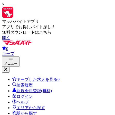
×
マッハバイトアプリ
アプリでお得にバイト探し！
無料ダウンロードはこちら
開く
0
キープ
メニュー
キープした求人を見る
0
検索履歴
新規会員登録(無料)
ログイン
ヘルプ
エリアから探す
駅から探す