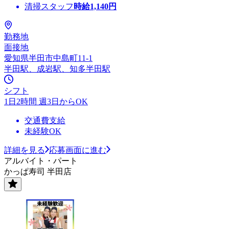
清掃スタッフ
時給
1,140
円
勤務地
面接地
愛知県半田市中島町11-1
半田駅、成岩駅、知多半田駅
シフト
1日2時間 週3日からOK
交通費支給
未経験OK
詳細を見る
応募画面に進む
アルバイト・パート
かっぱ寿司 半田店