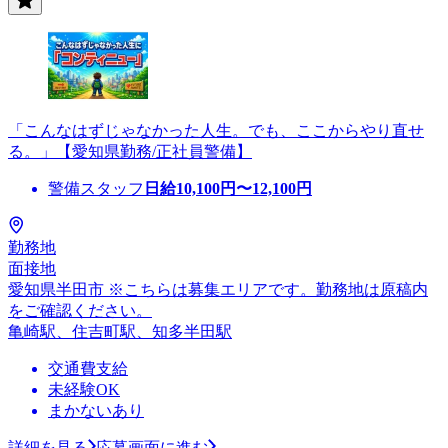
「こんなはずじゃなかった人生。でも、ここからやり直せ
る。」【愛知県勤務/正社員警備】
警備スタッフ
日給
10,100
円〜
12,100
円
勤務地
面接地
愛知県半田市 ※こちらは募集エリアです。勤務地は原稿内
をご確認ください。
亀崎駅、住吉町駅、知多半田駅
交通費支給
未経験OK
まかないあり
詳細を見る
応募画面に進む