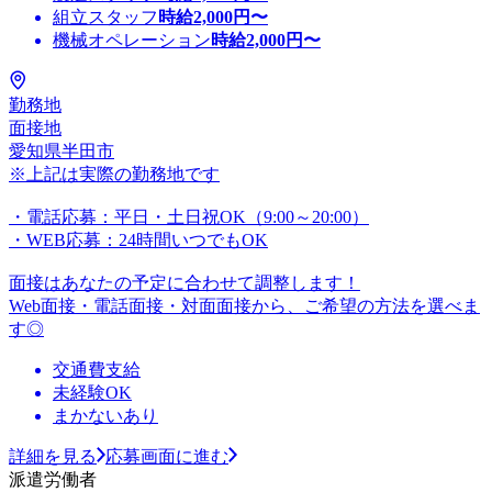
組立スタッフ
時給
2,000
円〜
機械オペレーション
時給
2,000
円〜
勤務地
面接地
愛知県半田市
※上記は実際の勤務地です
・電話応募：平日・土日祝OK（9:00～20:00）
・WEB応募：24時間いつでもOK
面接はあなたの予定に合わせて調整します！
Web面接・電話面接・対面面接から、ご希望の方法を選べま
す◎
交通費支給
未経験OK
まかないあり
詳細を見る
応募画面に進む
派遣労働者