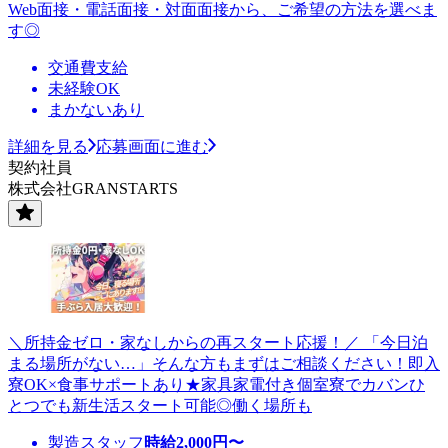
Web面接・電話面接・対面面接から、ご希望の方法を選べま
す◎
交通費支給
未経験OK
まかないあり
詳細を見る
応募画面に進む
契約社員
株式会社GRANSTARTS
＼所持金ゼロ・家なしからの再スタート応援！／ 「今日泊
まる場所がない…」そんな方もまずはご相談ください！即入
寮OK×食事サポートあり★家具家電付き個室寮でカバンひ
とつでも新生活スタート可能◎働く場所も
製造スタッフ
時給
2,000
円〜