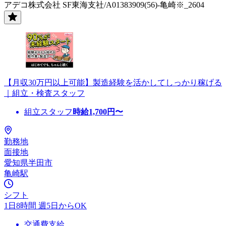
アデコ株式会社 SF東海支社/A01383909(56)-亀崎※_2604
【月収30万円以上可能】製造経験を活かしてしっかり稼げる
｜組立・検査スタッフ
組立スタッフ
時給
1,700
円〜
勤務地
面接地
愛知県半田市
亀崎駅
シフト
1日8時間 週5日からOK
交通費支給