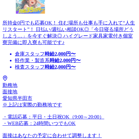
所持金0円でも応募OK！ 住む場所も仕事も手に入れて“人生
リスタート”！ 日払い/週払い相談OK◎「今日寝る場所どう
しよう…」を今すぐ解決◎ ハイグレード家具家電付き個室
寮完備に即入寮も可能です♪
倉庫スタッフ
時給
2,000
円〜
軽作業・製造系
時給
2,000
円〜
検査スタッフ
時給
2,000
円〜
勤務地
面接地
愛知県半田市
※上記は実際の勤務地です
・電話応募：平日・土日祝OK（9:00～20:00）
・WEB応募：24時間いつでもOK
面接はあなたの予定に合わせて調整します！