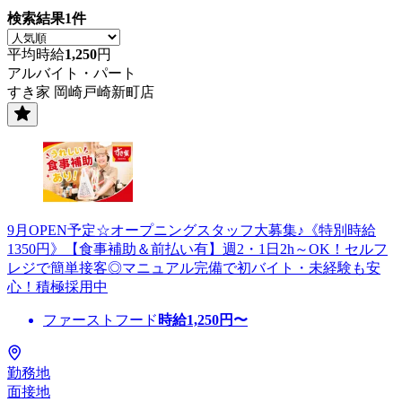
検索結果
1
件
平均時給
1,250
円
アルバイト・パート
すき家 岡崎戸崎新町店
9月OPEN予定☆オープニングスタッフ大募集♪《特別時給
1350円》【食事補助＆前払い有】週2・1日2h～OK！セルフ
レジで簡単接客◎マニュアル完備で初バイト・未経験も安
心！積極採用中
ファーストフード
時給
1,250
円〜
勤務地
面接地