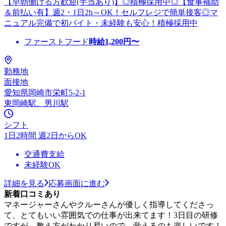
【早朝働ける方歓迎(手当あり)】◎積極採用中◎【食事補助
＆前払い有】週2・1日2h～OK！セルフレジで簡単接客◎マ
ニュアル完備で初バイト・未経験も安心！積極採用中
ファーストフード
時給
1,200
円〜
勤務地
面接地
愛知県岡崎市栄町5-2-1
東岡崎駅、男川駅
シフト
1日2時間 週2日からOK
交通費支給
未経験OK
詳細を見る
応募画面に進む
新着口コミあり
マネージャーさんやクルーさんが優しく指導してくださっ
て、とてもいい雰囲気での仕事が出来てます！3日目の研修
ですが、教え方がわかり易いので、覚えるのも楽しいです！