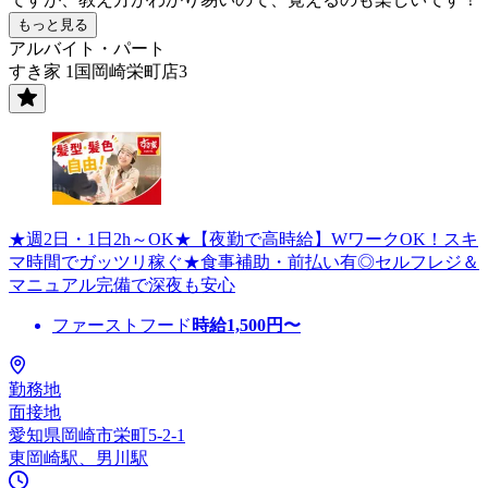
もっと見る
アルバイト・パート
すき家 1国岡崎栄町店3
★週2日・1日2h～OK★【夜勤で高時給】WワークOK！スキ
マ時間でガッツリ稼ぐ★食事補助・前払い有◎セルフレジ＆
マニュアル完備で深夜も安心
ファーストフード
時給
1,500
円〜
勤務地
面接地
愛知県岡崎市栄町5-2-1
東岡崎駅、男川駅