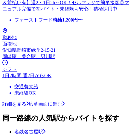
＆前払い有】週2・1日2h～OK！セルフレジで簡単接客◎マ
ニュアル完備で初バイト・未経験も安心！積極採用中
ファーストフード
時給
1,200
円〜
勤務地
面接地
愛知県岡崎市緑丘2-15-21
岡崎駅、美合駅、男川駅
シフト
1日2時間 週2日からOK
交通費支給
未経験OK
詳細を見る
応募画面に進む
同一路線の人気駅からバイトを探す
名鉄名古屋駅