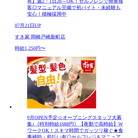
有】週2・1日2h～OK！セルフレジで簡単接
客◎マニュアル完備で初バイト・未経験も
安心！積極採用中
07月21日UP
すき家 岡崎戸崎新町店
時給1,250円〜
9月OPEN予定☆オープニングスタッフ大募
集♪《特別時給1688円》【夜勤で高時給】W
ワークOK！スキマ時間でガッツリ稼ぐ★食
事補助・前払い有◎セルフレジ＆マニュア