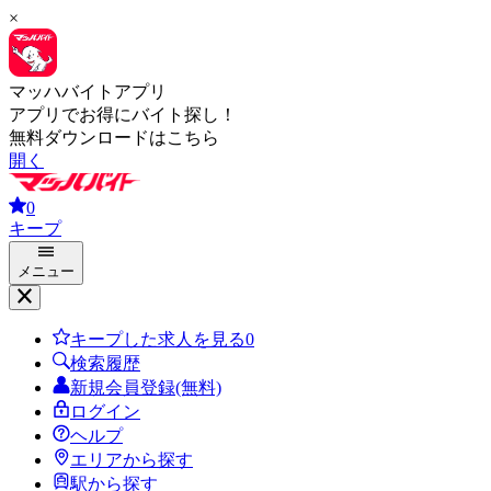
×
マッハバイトアプリ
アプリでお得にバイト探し！
無料ダウンロードはこちら
開く
0
キープ
メニュー
キープした求人を見る
0
検索履歴
新規会員登録(無料)
ログイン
ヘルプ
エリアから探す
駅から探す