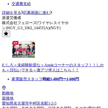
交通費支給
詳細を見る
応募画面に進む
派遣労働者
株式会社フェローズ(ワイヤレスイヤホ
ン)NGY_G3_1062_1445T(A)(NGY)
むしろ＜未経験歓迎な＞Appleコーナーのスタッフ！！しか
も＜日払いできる＞激アツ求人はこちら！！
家電販売スタッフ
時給
1,400
円〜
1,600
円
勤務地
面接地
愛知県名古屋市中村区名駅1-2-5