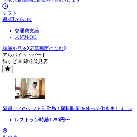
シフト
週3日からOK
交通費支給
未経験OK
詳細を見る
応募画面に進む
アルバイト・パート
街かど屋 錦通伏見店
隔週ごとのシフト制勤務！隙間時間を使って働きましょう♪
レストラン
時給
1,250
円〜