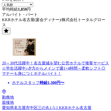
平均時給
1,859
円
アルバイト・パート
KKRホテル名古屋(宴会ディナー)/株式会社トータルグロー
ス
20～30代活躍中！名古屋城を望む公営ホテルで接客サービス
☆学生活躍中♪夕方からメインで週1×4時間～柔軟シフト◎
マナーも身につくホテルバイト！
ホテルスタッフ
時給
1,300
円〜
勤務地
面接地
愛知県名古屋市中区三の丸1-5-1 KKRホテル名古屋