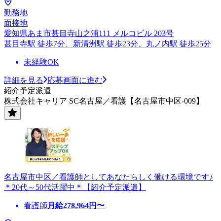
勤務地
面接地
愛知県あま市甚目寺山之浦111 メルコビル 203号
甚目寺駅 徒歩7分、新清洲駅 徒歩23分、丸ノ内駅 徒歩25分
未経験OK
詳細を見る
応募画面に進む
紹介予定派遣
株式会社キャリア SC名古屋／看護【名古屋市中区-009】
名古屋市中区／看護師としてあなたらしく働ける環境です♪
＊20代～50代活躍中＊【紹介予定派遣】
看護師
月給
278,964
円〜