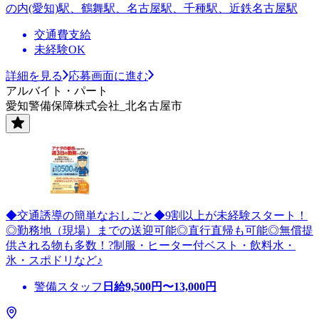
の内(愛知)駅、鶴舞駅、名古屋駅、千種駅、近鉄名古屋駅
交通費支給
未経験OK
詳細を見る
応募画面に進む
アルバイト・パート
愛知警備保障株式会社_北名古屋市
◆交通誘導の簡単なおしごと◆9割以上が未経験スタート！
◎勤務地（現場）までの送迎可能◎直行直帰も可能◎無償提
供される物も多数！?制服・ヒーター付ベスト・飲料水・
氷・スポドリなど♪
警備スタッフ
日給
9,500
円〜
13,000
円