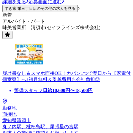
詳細を見る
応募画面に進む
すき家 栄三丁目店のその他の求人を見る
新着
アルバイト・パート
味美営業所 清須市(セイフラインズ株式会社)
履歴書なし＆スマホ面接OK！カバン1つで翌日から【家電付
個室寮】へ♪初月無料＆引越費用も会社負担◎
警備スタッフ
日給
10,600
円〜
18,500
円
勤務地
面接地
愛知県清須市
丸ノ内駅、枇杷島駅、尾張星の宮駅
※求人企業側に確認をお願いします