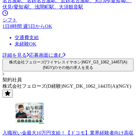
名古屋駅、名鉄名古屋駅、近鉄名古屋駅、丸の内(愛知)駅、
伏見(愛知)駅、浅間町駅、大須観音駅
シフト
1日8時間 週5日からOK
交通費支給
未経験OK
詳細を見る
応募画面に進む
株式会社フェローズ(ワイヤレスイヤホン)NGY_G3_1062_1445T(A)
(NGY)のその他の求人を見る
契約社員
株式会社フェローズ(D経験)NGY_DK_1062_1443T(A)(NGY)
入職祝い金最大10万円支給！【ドコモ】業界経験者向け高収