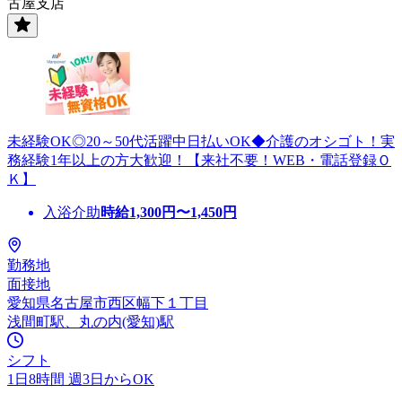
古屋支店
未経験OK◎20～50代活躍中日払いOK◆介護のオシゴト！実
務経験1年以上の方大歓迎！【来社不要！WEB・電話登録Ｏ
Ｋ】
入浴介助
時給
1,300
円〜
1,450
円
勤務地
面接地
愛知県名古屋市西区幅下１丁目
浅間町駅、丸の内(愛知)駅
シフト
1日8時間 週3日からOK