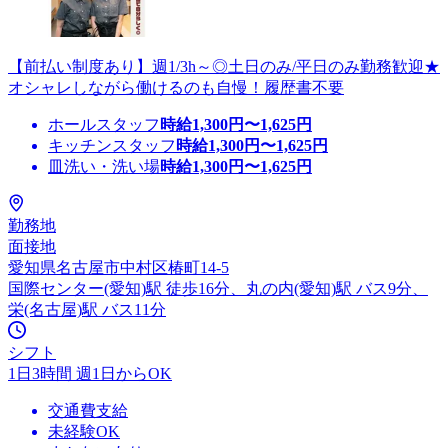
【前払い制度あり】週1/3h～◎土日のみ/平日のみ勤務歓迎★
オシャレしながら働けるのも自慢！履歴書不要
ホールスタッフ
時給
1,300
円〜
1,625
円
キッチンスタッフ
時給
1,300
円〜
1,625
円
皿洗い・洗い場
時給
1,300
円〜
1,625
円
勤務地
面接地
愛知県名古屋市中村区椿町14-5
国際センター(愛知)駅 徒歩16分、丸の内(愛知)駅 バス9分、
栄(名古屋)駅 バス11分
シフト
1日3時間 週1日からOK
交通費支給
未経験OK