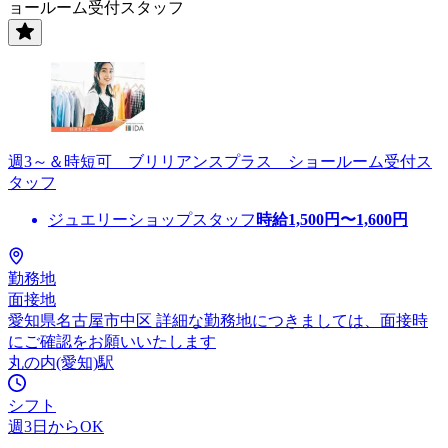
ョールーム受付スタッフ
週3～＆時短可 ブリリアンスプラス ショールーム受付ス
タッフ
ジュエリーショップスタッフ
時給
1,500
円〜
1,600
円
勤務地
面接地
愛知県名古屋市中区 詳細な勤務地につきましては、面接時
にご確認をお願いいたします
丸の内(愛知)駅
シフト
週3日からOK