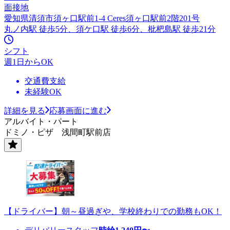
面接地
愛知県清須市須ヶ口駅前1-4 Ceres須ヶ口駅前2階201号
丸ノ内駅 徒歩5分、須ケ口駅 徒歩6分、枇杷島駅 徒歩21分
シフト
週1日からOK
交通費支給
未経験OK
詳細を見る
応募画面に進む
アルバイト・パート
ドミノ・ピザ 浅間町駅前店
【ドライバー】朝～昼過ぎや、学校終わりでの勤務もOK！