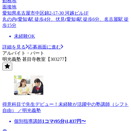
勤務地
面接地
愛知県名古屋市中区錦2-17-30 河越ビル1F
丸の内(愛知)駅 徒歩4分、伏見(愛知)駅 徒歩6分、名古屋駅 徒
歩15分
未経験OK
詳細を見る
応募画面に進む
アルバイト・パート
明光義塾 甚目寺教室【303277】
得意科目で先生デビュー！未経験が活躍中の塾講師（シフト
自由） ／明光義塾
個別指導講師
1コマ(95分)
1,837
円〜