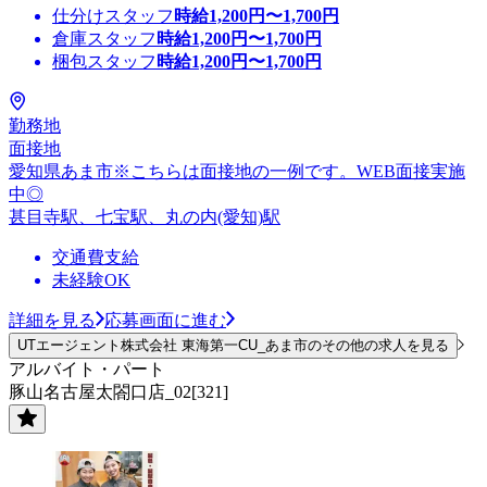
仕分けスタッフ
時給
1,200
円〜
1,700
円
倉庫スタッフ
時給
1,200
円〜
1,700
円
梱包スタッフ
時給
1,200
円〜
1,700
円
勤務地
面接地
愛知県あま市※こちらは面接地の一例です。WEB面接実施
中◎
甚目寺駅、七宝駅、丸の内(愛知)駅
交通費支給
未経験OK
詳細を見る
応募画面に進む
UTエージェント株式会社 東海第一CU_あま市のその他の求人を見る
アルバイト・パート
豚山名古屋太閤口店_02[321]