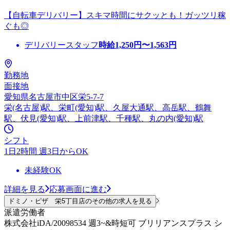
【自転車デリバリー】スキマ時間にサクッとも！ガッツリ稼
ぐも◎
デリバリースタッフ
時給
1,250
円〜
1,563
円
勤務地
面接地
愛知県名古屋市中区栄5-7-7
栄(名古屋)駅、栄町(愛知)駅、久屋大通駅、高岳駅、鶴舞
駅、伏見(愛知)駅、上前津駅、千種駅、丸の内(愛知)駅
シフト
1日2時間 週3日からOK
未経験OK
詳細を見る
応募画面に進む
ドミノ・ピザ 栄5丁目店のその他の求人を見る
派遣労働者
株式会社iDA/20098534 週3~&時短可 ブリリアンスプラス シ