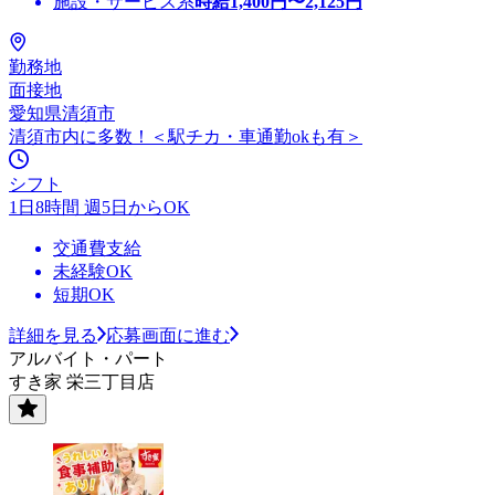
施設・サービス系
時給
1,400
円〜
2,125
円
勤務地
面接地
愛知県清須市
清須市内に多数！＜駅チカ・車通勤okも有＞
シフト
1日8時間 週5日からOK
交通費支給
未経験OK
短期OK
詳細を見る
応募画面に進む
アルバイト・パート
すき家 栄三丁目店