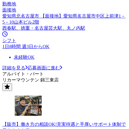
勤務地
面接地
愛知県北名古屋市 【面接地】愛知県名古屋市中区上前津1－
5－10山本ビル2階
西春駅、徳重・名古屋芸大駅、丸ノ内駅
シフト
1日8時間 週3日からOK
未経験OK
詳細を見る
応募画面に進む
アルバイト・パート
リカーマウンテン 錦三東店
【販売】働き方の相談OK!充実待遇と手厚いサポート体制で