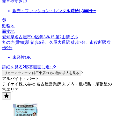
働きやすさ◎
販売・ファッション・レンタル
時給
1,300
円〜
勤務地
面接地
愛知県名古屋市中区錦3-8-15 第2山清ビル
丸の内(愛知)駅 徒歩6分、久屋大通駅 徒歩7分、市役所駅 徒
歩9分
未経験OK
詳細を見る
応募画面に進む
リカーマウンテン 錦三東店のその他の求人を見る
アルバイト・パート
テイケイ株式会社 名古屋営業所 丸ノ内・枇杷島・尾張星の
宮エリア