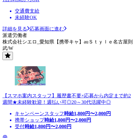
交通費支給
未経験OK
詳細を見る
応募画面に進む
派遣労働者
株式会社シエロ_愛知県【携帯キャ】auＳｔｙｌｅ名古屋則
武/W
【スマホ案内スタッフ】履歴書不要×応募から内定まで約2
週間★未経験歓迎！週払い可◎20～30代活躍中◎
キャンペーンスタッフ
時給
1,800
円〜
2,000
円
携帯ショップ
時給
1,800
円〜
2,000
円
受付
時給
1,800
円〜
2,000
円