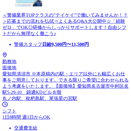
＜警備業界TOPクラスの”テイケイ”で働いてみませんか！？
＞応募までの流れを払拭⇒よくあるQ&A大公開中☆「経験
ゼロ」でOK◎研修からしっかりサポートします！自由シフ
トだから無理なく働こう♪
警備スタッフ
日給
9,500
円〜
11,500
円
勤務地
面接地
愛知県清須市 ※本原稿内の駅・エリア以外にも幅広くお仕
事をご用意しております。できる限りご希望に合わせられる
よう考慮をいたします。【面接地】愛知県名古屋市中村区名
駅5-29-10 錦通KDビル８階
丸ノ内駅、枇杷島駅、尾張星の宮駅
シフト
1日8時間 週1日からOK
交通費支給