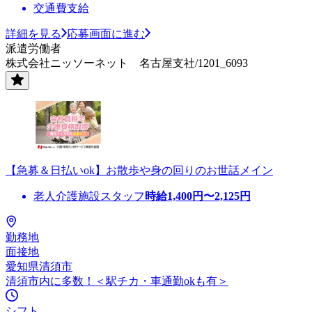
交通費支給
詳細を見る
応募画面に進む
派遣労働者
株式会社ニッソーネット 名古屋支社/1201_6093
【急募＆日払いok】お散歩や身の回りのお世話メイン
老人介護施設スタッフ
時給
1,400
円〜
2,125
円
勤務地
面接地
愛知県清須市
清須市内に多数！＜駅チカ・車通勤okも有＞
シフト