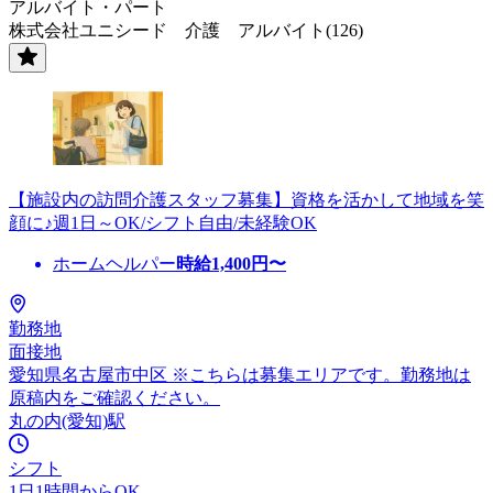
アルバイト・パート
株式会社ユニシード 介護 アルバイト(126)
【施設内の訪問介護スタッフ募集】資格を活かして地域を笑
顔に♪週1日～OK/シフト自由/未経験OK
ホームヘルパー
時給
1,400
円〜
勤務地
面接地
愛知県名古屋市中区 ※こちらは募集エリアです。勤務地は
原稿内をご確認ください。
丸の内(愛知)駅
シフト
1日1時間からOK