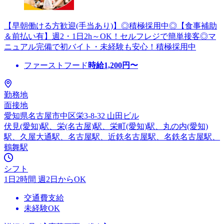
【早朝働ける方歓迎(手当あり)】◎積極採用中◎【食事補助
＆前払い有】週2・1日2h～OK！セルフレジで簡単接客◎マ
ニュアル完備で初バイト・未経験も安心！積極採用中
ファーストフード
時給
1,200
円〜
勤務地
面接地
愛知県名古屋市中区栄3-8-32 山田ビル
伏見(愛知)駅、栄(名古屋)駅、栄町(愛知)駅、丸の内(愛知)
駅、久屋大通駅、名古屋駅、近鉄名古屋駅、名鉄名古屋駅、
鶴舞駅
シフト
1日2時間 週2日からOK
交通費支給
未経験OK