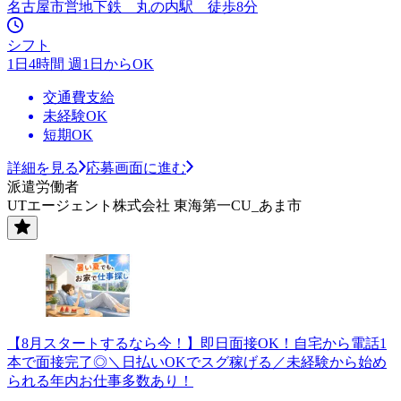
名古屋市営地下鉄 丸の内駅 徒歩8分
シフト
1日4時間 週1日からOK
交通費支給
未経験OK
短期OK
詳細を見る
応募画面に進む
派遣労働者
UTエージェント株式会社 東海第一CU_あま市
【8月スタートするなら今！】即日面接OK！自宅から電話1
本で面接完了◎＼日払いOKでスグ稼げる／未経験から始め
られる年内お仕事多数あり！