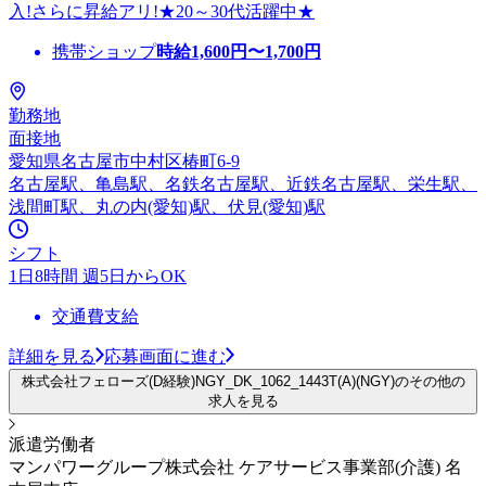
入!さらに昇給アリ!★20～30代活躍中★
携帯ショップ
時給
1,600
円〜
1,700
円
勤務地
面接地
愛知県名古屋市中村区椿町6-9
名古屋駅、亀島駅、名鉄名古屋駅、近鉄名古屋駅、栄生駅、
浅間町駅、丸の内(愛知)駅、伏見(愛知)駅
シフト
1日8時間 週5日からOK
交通費支給
詳細を見る
応募画面に進む
株式会社フェローズ(D経験)NGY_DK_1062_1443T(A)(NGY)のその他の
求人を見る
派遣労働者
マンパワーグループ株式会社 ケアサービス事業部(介護) 名