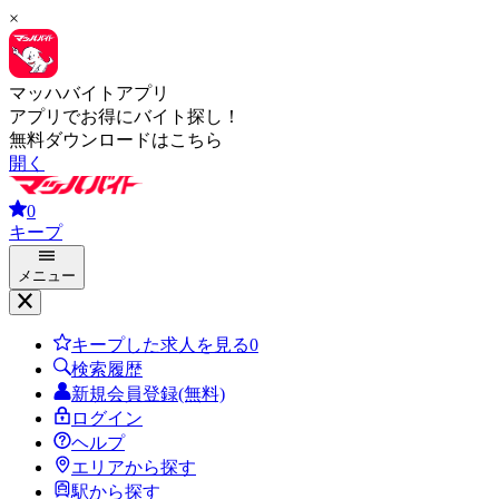
×
マッハバイトアプリ
アプリでお得にバイト探し！
無料ダウンロードはこちら
開く
0
キープ
メニュー
キープした求人を見る
0
検索履歴
新規会員登録(無料)
ログイン
ヘルプ
エリアから探す
駅から探す