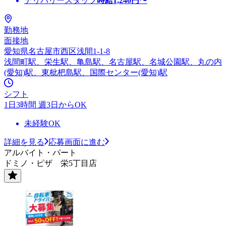
デリバリースタッフ
時給
1,240
円〜
勤務地
面接地
愛知県名古屋市西区浅間1-1-8
浅間町駅、栄生駅、亀島駅、名古屋駅、名城公園駅、丸の内
(愛知)駅、東枇杷島駅、国際センター(愛知)駅
シフト
1日3時間 週3日からOK
未経験OK
詳細を見る
応募画面に進む
アルバイト・パート
ドミノ・ピザ 栄5丁目店