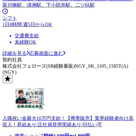
新川橋駅、清洲駅、下小田井駅、二ツ杁駅
シフト
1日8時間 週5日からOK
交通費支給
未経験OK
詳細を見る
応募画面に進む
契約社員
株式会社フェローズ(SB経験量販)NGY_SK_1105_1585T(A)
(NGY)
入職祝い金最大10万円支給！【携帯販売】業界経験者向け高
収入！昇給あり/正社員登用実績あり/日払い可
携帯ショップ
時給
1,600
円〜
1,800
円