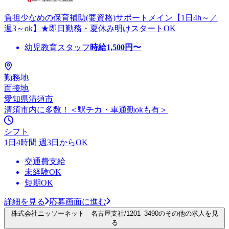
負担少なめの保育補助(要資格)サポートメイン【1日4h～／
週3～ok】★即日勤務・夏休み明けスタートOK
幼児教育スタッフ
時給
1,500
円〜
勤務地
面接地
愛知県清須市
清須市内に多数！＜駅チカ・車通勤okも有＞
シフト
1日4時間 週3日からOK
交通費支給
未経験OK
短期OK
詳細を見る
応募画面に進む
株式会社ニッソーネット 名古屋支社/1201_3490のその他の求人を見
る