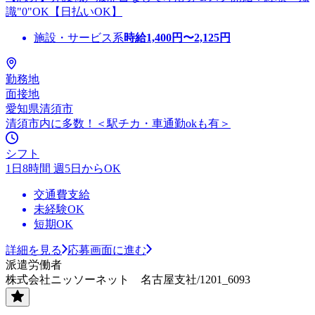
識"0"OK【日払いOK】
施設・サービス系
時給
1,400
円〜
2,125
円
勤務地
面接地
愛知県清須市
清須市内に多数！＜駅チカ・車通勤okも有＞
シフト
1日8時間 週5日からOK
交通費支給
未経験OK
短期OK
詳細を見る
応募画面に進む
派遣労働者
株式会社ニッソーネット 名古屋支社/1201_6093