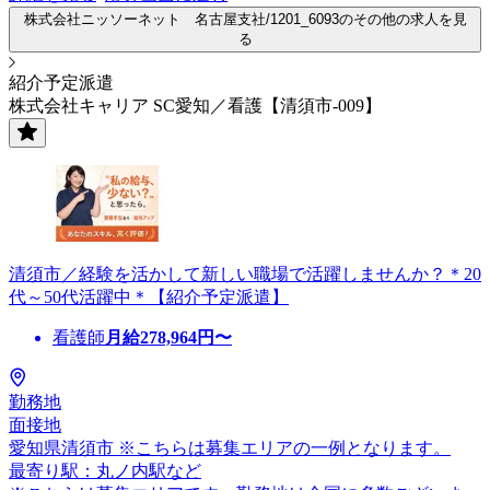
株式会社ニッソーネット 名古屋支社/1201_6093のその他の求人を見
る
紹介予定派遣
株式会社キャリア SC愛知／看護【清須市-009】
清須市／経験を活かして新しい職場で活躍しませんか？＊20
代～50代活躍中＊【紹介予定派遣】
看護師
月給
278,964
円〜
勤務地
面接地
愛知県清須市 ※こちらは募集エリアの一例となります。
最寄り駅：丸ノ内駅など