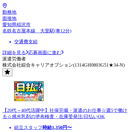
勤務地
面接地
愛知県稲沢市
名鉄名古屋本線 大里駅(車12分)
交通費支給
詳細を見る
応募画面に進む
派遣労働者
株式会社綜合キャリアオプション(1314GH0803G51★34-N)
【20代～40代活躍中】社保完備・派遣のお仕事☆週5で働け
る☆感光乳剤の塗布検査・在庫受発注/日払いOK
組立スタッフ
時給
1,350
円〜