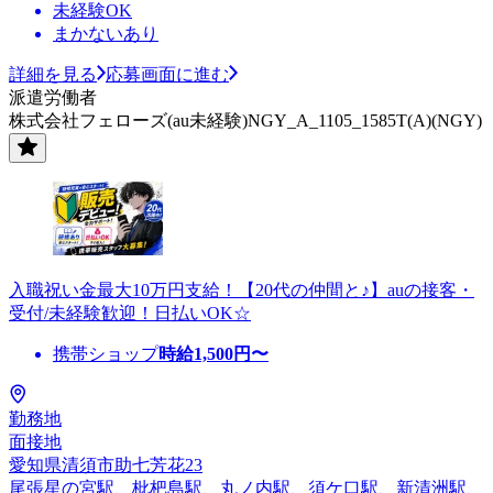
未経験OK
まかないあり
詳細を見る
応募画面に進む
派遣労働者
株式会社フェローズ(au未経験)NGY_A_1105_1585T(A)(NGY)
入職祝い金最大10万円支給！【20代の仲間と♪】auの接客・
受付/未経験歓迎！日払いOK☆
携帯ショップ
時給
1,500
円〜
勤務地
面接地
愛知県清須市助七芳花23
尾張星の宮駅、枇杷島駅、丸ノ内駅、須ケ口駅、新清洲駅、