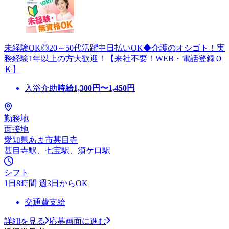
未経験OK◎20～50代活躍中日払いOK◆介護のオシゴト！実
務経験1年以上の方大歓迎！【来社不要！WEB・電話登録Ｏ
Ｋ】
入浴介助
時給
1,300
円〜
1,450
円
勤務地
面接地
愛知県あま市甚目寺
甚目寺駅、七宝駅、須ケ口駅
シフト
1日8時間 週3日からOK
交通費支給
詳細を見る
応募画面に進む