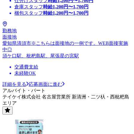
仕分けスタッフ
時給
1,200
円〜
1,700
円
倉庫スタッフ
時給
1,200
円〜
1,700
円
梱包スタッフ
時給
1,200
円〜
1,700
円
勤務地
面接地
愛知県清須市※こちらは面接地の一例です。WEB面接実施
中◎
須ケ口駅、枇杷島駅、尾張星の宮駅
交通費支給
未経験OK
詳細を見る
応募画面に進む
アルバイト・パート
テイケイ株式会社 名古屋営業所 新清洲・二ツ杁・西枇杷島
エリア