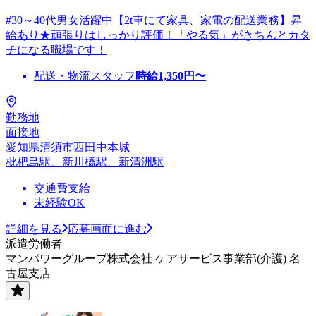
#30～40代男女活躍中【2t車にて家具、家電の配送業務】昇
給あり★頑張りはしっかり評価！「やる気」がきちんとカタ
チになる職場です！
配送・物流スタッフ
時給
1,350
円〜
勤務地
面接地
愛知県清須市西田中本城
枇杷島駅、新川橋駅、新清洲駅
交通費支給
未経験OK
詳細を見る
応募画面に進む
派遣労働者
マンパワーグループ株式会社 ケアサービス事業部(介護) 名
古屋支店