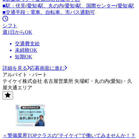
■駅：伏見(愛知)駅、丸の内(愛知)駅、国際センター(愛知)駅
■交通手段：電車、自転車、市バス通勤可
シフト
週1日からOK
交通費支給
未経験OK
短期OK
詳細を見る
応募画面に進む
アルバイト・パート
テイケイ株式会社 名古屋営業所 矢場町・丸の内(愛知)・久
屋大通エリア
＜警備業界TOPクラスの”テイケイ”で働いてみませんか！？