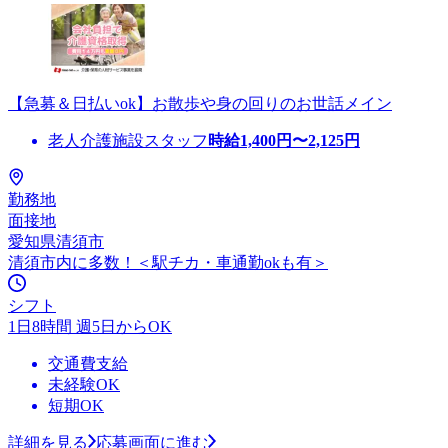
【急募＆日払いok】お散歩や身の回りのお世話メイン
老人介護施設スタッフ
時給
1,400
円〜
2,125
円
勤務地
面接地
愛知県清須市
清須市内に多数！＜駅チカ・車通勤okも有＞
シフト
1日8時間 週5日からOK
交通費支給
未経験OK
短期OK
詳細を見る
応募画面に進む