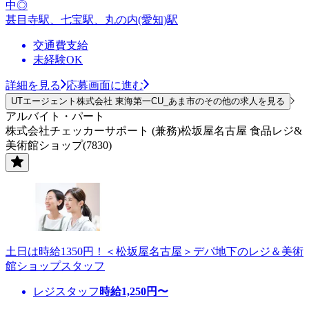
中◎
甚目寺駅、七宝駅、丸の内(愛知)駅
交通費支給
未経験OK
詳細を見る
応募画面に進む
UTエージェント株式会社 東海第一CU_あま市のその他の求人を見る
アルバイト・パート
株式会社チェッカーサポート (兼務)松坂屋名古屋 食品レジ&
美術館ショップ(7830)
土日は時給1350円！＜松坂屋名古屋＞デパ地下のレジ＆美術
館ショップスタッフ
レジスタッフ
時給
1,250
円〜