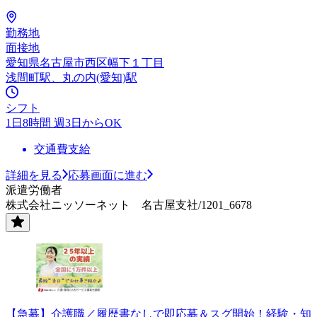
勤務地
面接地
愛知県名古屋市西区幅下１丁目
浅間町駅、丸の内(愛知)駅
シフト
1日8時間 週3日からOK
交通費支給
詳細を見る
応募画面に進む
派遣労働者
株式会社ニッソーネット 名古屋支社/1201_6678
【急募】介護職／履歴書なしで即応募＆スグ開始！経験・知