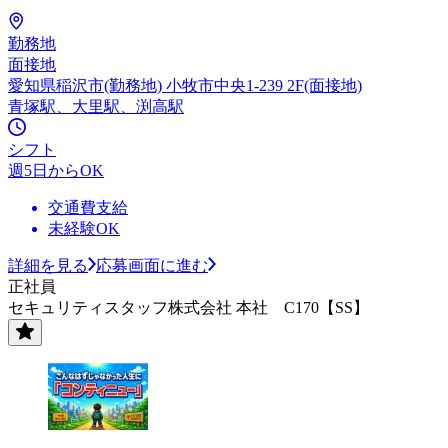
勤務地
面接地
愛知県稲沢市(勤務地) 小牧市中央1-239 2F(面接地)
青塚駅、大里駅、渕高駅
シフト
週5日からOK
交通費支給
未経験OK
詳細を見る
応募画面に進む
正社員
セキュリティスタッフ株式会社 本社 C170【SS】