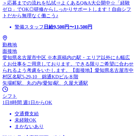
＞応募までの流れを払拭⇒よくあるQ&A大公開中☆「経験
ゼロ」でOK◎研修からしっかりサポートします！自由シフ
トだから無理なく働こう♪
警備スタッフ
日給
9,500
円〜
11,500
円
勤務地
面接地
愛知県名古屋市中区 ※本原稿内の駅・エリア以外にも幅広
くお仕事をご用意しております。できる限りご希望に合わせ
られるよう考慮をいたします。【面接地】愛知県名古屋市中
村区名駅5-29-10 錦通KDビル８階
矢場町駅、丸の内(愛知)駅、久屋大通駅
シフト
1日8時間 週1日からOK
交通費支給
未経験OK
まかないあり