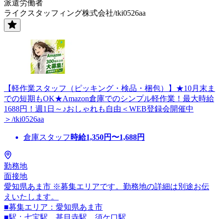
派遣労働者
ライクスタッフィング株式会社/tki0526aa
【軽作業スタッフ（ピッキング・検品・梱包）】★10月末ま
での短期もOK★Amazon倉庫でのシンプル軽作業！最大時給
1688円！週1日～♪おしゃれも自由＜WEB登録会開催中
＞/tki0526aa
倉庫スタッフ
時給
1,350
円〜
1,688
円
勤務地
面接地
愛知県あま市 ※募集エリアです。勤務地の詳細は別途お伝
えいたします。
■募集エリア：愛知県あま市
■駅：七宝駅、甚目寺駅、須ケ口駅