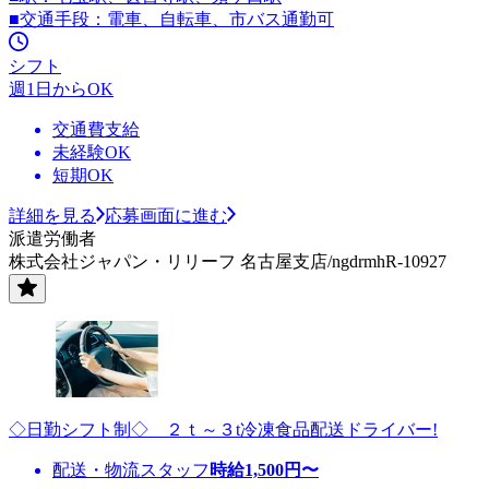
■交通手段：電車、自転車、市バス通勤可
シフト
週1日からOK
交通費支給
未経験OK
短期OK
詳細を見る
応募画面に進む
派遣労働者
株式会社ジャパン・リリーフ 名古屋支店/ngdrmhR-10927
◇日勤シフト制◇ ２ｔ～３t冷凍食品配送ドライバー!
配送・物流スタッフ
時給
1,500
円〜