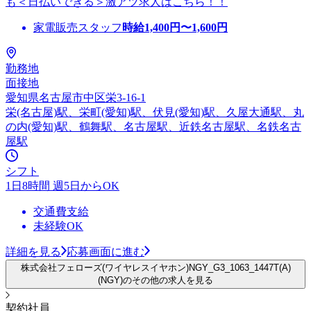
も＜日払いできる＞激アツ求人はこちら！！
家電販売スタッフ
時給
1,400
円〜
1,600
円
勤務地
面接地
愛知県名古屋市中区栄3-16-1
栄(名古屋)駅、栄町(愛知)駅、伏見(愛知)駅、久屋大通駅、丸
の内(愛知)駅、鶴舞駅、名古屋駅、近鉄名古屋駅、名鉄名古
屋駅
シフト
1日8時間 週5日からOK
交通費支給
未経験OK
詳細を見る
応募画面に進む
株式会社フェローズ(ワイヤレスイヤホン)NGY_G3_1063_1447T(A)
(NGY)のその他の求人を見る
契約社員