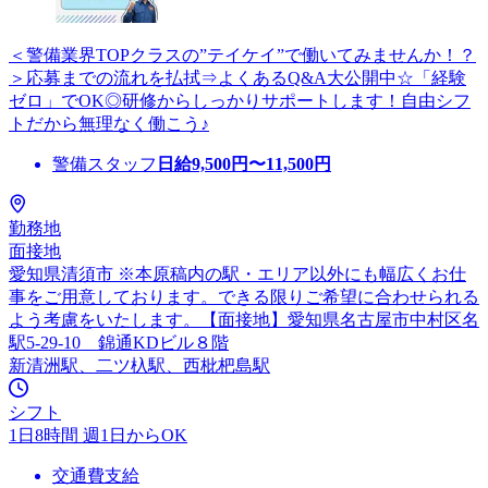
＜警備業界TOPクラスの”テイケイ”で働いてみませんか！？
＞応募までの流れを払拭⇒よくあるQ&A大公開中☆「経験
ゼロ」でOK◎研修からしっかりサポートします！自由シフ
トだから無理なく働こう♪
警備スタッフ
日給
9,500
円〜
11,500
円
勤務地
面接地
愛知県清須市 ※本原稿内の駅・エリア以外にも幅広くお仕
事をご用意しております。できる限りご希望に合わせられる
よう考慮をいたします。【面接地】愛知県名古屋市中村区名
駅5-29-10 錦通KDビル８階
新清洲駅、二ツ杁駅、西枇杷島駅
シフト
1日8時間 週1日からOK
交通費支給