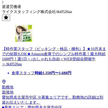
派遣労働者
ライクスタッフィング株式会社/tki0526aa
【軽作業スタッフ（ピッキング・検品・梱包）】★10月末ま
での短期もOK★Amazon倉庫でのシンプル軽作業！最大時給
1688円！週1日～♪おしゃれも自由＜WEB登録会開催中
＞/tki0526aa
倉庫スタッフ
時給
1,350
円〜
1,688
円
勤務地
面接地
愛知県名古屋市中区 ※募集エリアです。勤務地の詳細は別
途お伝えいたします。
■募集エリア：愛知県名古屋市中区