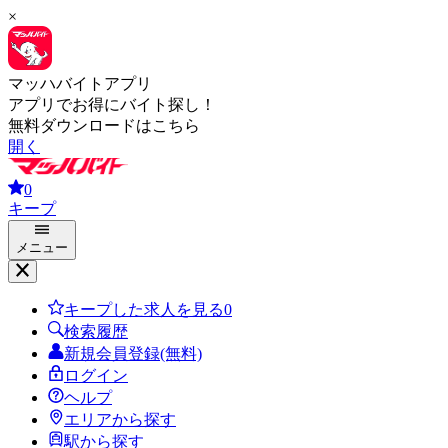
×
マッハバイトアプリ
アプリでお得にバイト探し！
無料ダウンロードはこちら
開く
0
キープ
メニュー
キープした求人を見る
0
検索履歴
新規会員登録(無料)
ログイン
ヘルプ
エリアから探す
駅から探す