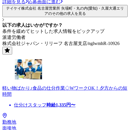
詳細を見る
応募画面に進む
テイケイ株式会社 名古屋営業所 矢場町・丸の内(愛知)・久屋大通エリ
アのその他の求人を見る
以下の求人はいかがですか？
条件を緩めてヒットした求人情報をピックアップ
派遣労働者
株式会社ジャパン・リリーフ 名古屋支店/nglwmhR-10926
軽い物ばかり♪食品の仕分作業◇WワークOK！夕方からの短
時間
仕分けスタッフ
時給
1,335
円〜
勤務地
面接地