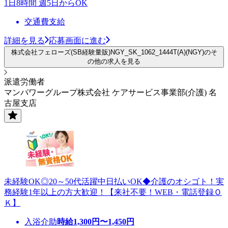
1日8時間 週5日からOK
交通費支給
詳細を見る
応募画面に進む
株式会社フェローズ(SB経験量販)NGY_SK_1062_1444T(A)(NGY)のそ
の他の求人を見る
派遣労働者
マンパワーグループ株式会社 ケアサービス事業部(介護) 名
古屋支店
未経験OK◎20～50代活躍中日払いOK◆介護のオシゴト！実
務経験1年以上の方大歓迎！【来社不要！WEB・電話登録Ｏ
Ｋ】
入浴介助
時給
1,300
円〜
1,450
円