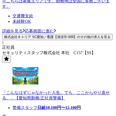
※こちらは募集エリアです。勤務地は全国に多数ございま
す。
交通費支給
未経験OK
詳細を見る
応募画面に進む
株式会社キャリア SC愛知／看護【清須市-009】のその他の求人を見る
正社員
セキュリティスタッフ株式会社 本社 C157【SS】
「こんなはずじゃなかった人生。でも、ここからやり直せ
る。」【愛知県勤務/正社員警備】
警備スタッフ
日給
10,100
円〜
12,100
円