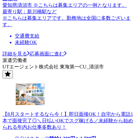
愛知県清須市 ※こちらは募集エリアの一例となります。
最寄り駅：新川橋駅など
※こちらは募集エリアです。勤務地は全国に多数ございま
す。
交通費支給
未経験OK
詳細を見る
応募画面に進む
派遣労働者
UTエージェント株式会社 東海第一CU_清須市
【8月スタートするなら今！】即日面接OK！自宅から電話1
本で面接完了◎＼日払いOKでスグ稼げる／未経験から始め
られる年内お仕事多数あり！