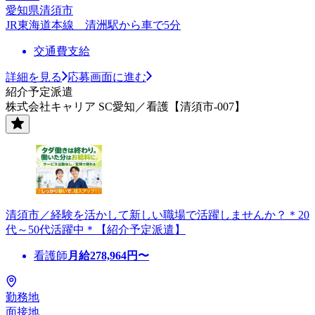
愛知県清須市
JR東海道本線 清洲駅から車で5分
交通費支給
詳細を見る
応募画面に進む
紹介予定派遣
株式会社キャリア SC愛知／看護【清須市-007】
清須市／経験を活かして新しい職場で活躍しませんか？＊20
代～50代活躍中＊【紹介予定派遣】
看護師
月給
278,964
円〜
勤務地
面接地