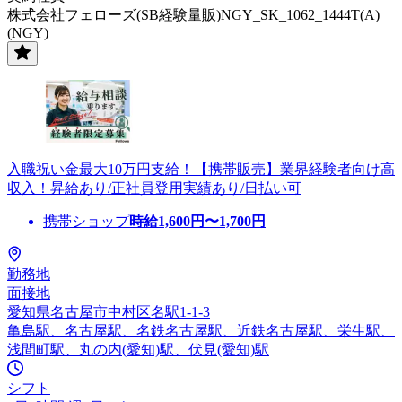
株式会社フェローズ(SB経験量販)NGY_SK_1062_1444T(A)
(NGY)
入職祝い金最大10万円支給！【携帯販売】業界経験者向け高
収入！昇給あり/正社員登用実績あり/日払い可
携帯ショップ
時給
1,600
円〜
1,700
円
勤務地
面接地
愛知県名古屋市中村区名駅1-1-3
亀島駅、名古屋駅、名鉄名古屋駅、近鉄名古屋駅、栄生駅、
浅間町駅、丸の内(愛知)駅、伏見(愛知)駅
シフト