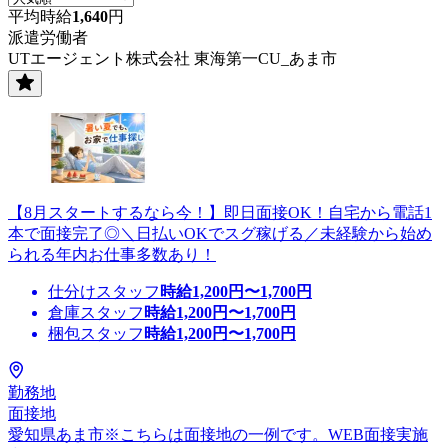
平均時給
1,640
円
派遣労働者
UTエージェント株式会社 東海第一CU_あま市
【8月スタートするなら今！】即日面接OK！自宅から電話1
本で面接完了◎＼日払いOKでスグ稼げる／未経験から始め
られる年内お仕事多数あり！
仕分けスタッフ
時給
1,200
円〜
1,700
円
倉庫スタッフ
時給
1,200
円〜
1,700
円
梱包スタッフ
時給
1,200
円〜
1,700
円
勤務地
面接地
愛知県あま市※こちらは面接地の一例です。WEB面接実施