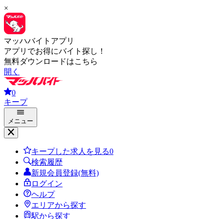
×
マッハバイトアプリ
アプリでお得にバイト探し！
無料ダウンロードはこちら
開く
0
キープ
メニュー
キープした求人を見る
0
検索履歴
新規会員登録(無料)
ログイン
ヘルプ
エリアから探す
駅から探す