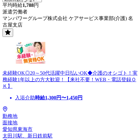
平均時給
1,788
円
派遣労働者
マンパワーグループ株式会社 ケアサービス事業部(介護) 名
古屋支店
未経験OK◎20～50代活躍中日払いOK◆介護のオシゴト！実
務経験1年以上の方大歓迎！【来社不要！WEB・電話登録Ｏ
Ｋ】
入浴介助
時給
1,300
円〜
1,450
円
勤務地
面接地
愛知県東海市
太田川駅、新日鉄前駅