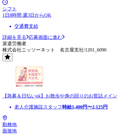
シフト
1日8時間 週3日からOK
交通費支給
詳細を見る
応募画面に進む
派遣労働者
株式会社ニッソーネット 名古屋支社/1201_6090
【急募＆日払いok】お散歩や身の回りのお世話メイン
老人介護施設スタッフ
時給
1,400
円〜
2,125
円
勤務地
面接地