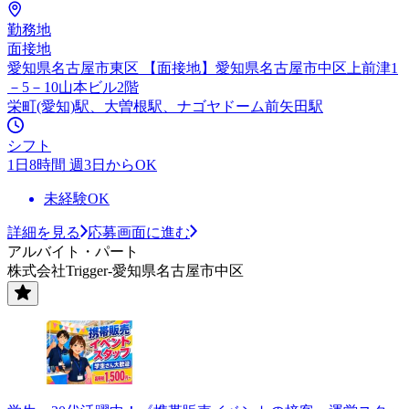
勤務地
面接地
愛知県名古屋市東区 【面接地】愛知県名古屋市中区上前津1
－5－10山本ビル2階
栄町(愛知)駅、大曽根駅、ナゴヤドーム前矢田駅
シフト
1日8時間 週3日からOK
未経験OK
詳細を見る
応募画面に進む
アルバイト・パート
株式会社Trigger-愛知県名古屋市中区