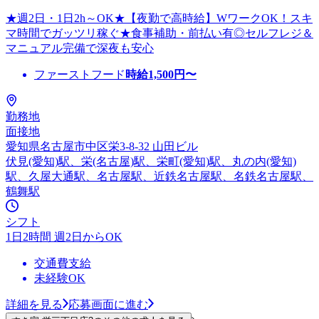
★週2日・1日2h～OK★【夜勤で高時給】WワークOK！スキ
マ時間でガッツリ稼ぐ★食事補助・前払い有◎セルフレジ＆
マニュアル完備で深夜も安心
ファーストフード
時給
1,500
円〜
勤務地
面接地
愛知県名古屋市中区栄3-8-32 山田ビル
伏見(愛知)駅、栄(名古屋)駅、栄町(愛知)駅、丸の内(愛知)
駅、久屋大通駅、名古屋駅、近鉄名古屋駅、名鉄名古屋駅、
鶴舞駅
シフト
1日2時間 週2日からOK
交通費支給
未経験OK
詳細を見る
応募画面に進む