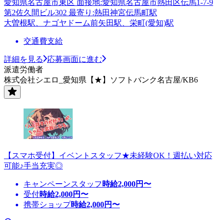
愛知県名古屋市東区 面接地:愛知県名古屋市熱田区伝馬1-7-9
第2佐久間ビル302 最寄り:熱田神宮伝馬町駅
大曽根駅、ナゴヤドーム前矢田駅、栄町(愛知)駅
交通費支給
詳細を見る
応募画面に進む
派遣労働者
株式会社シエロ_愛知県【★】ソフトバンク名古屋/KB6
【スマホ受付】イベントスタッフ★未経験OK！週払い対応
可能♪手当充実◎
キャンペーンスタッフ
時給
2,000
円〜
受付
時給
2,000
円〜
携帯ショップ
時給
2,000
円〜