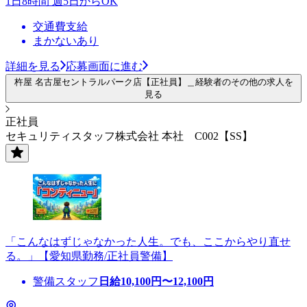
1日8時間 週5日からOK
交通費支給
まかないあり
詳細を見る
応募画面に進む
杵屋 名古屋セントラルパーク店【正社員】＿経験者のその他の求人を
見る
正社員
セキュリティスタッフ株式会社 本社 C002【SS】
「こんなはずじゃなかった人生。でも、ここからやり直せ
る。」【愛知県勤務/正社員警備】
警備スタッフ
日給
10,100
円〜
12,100
円