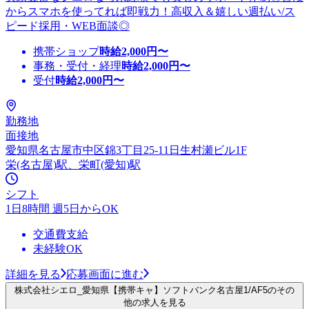
からスマホを使ってれば即戦力！高収入＆嬉しい週払い/ス
ピード採用・WEB面談◎
携帯ショップ
時給
2,000
円〜
事務・受付・経理
時給
2,000
円〜
受付
時給
2,000
円〜
勤務地
面接地
愛知県名古屋市中区錦3丁目25-11日生村瀬ビル1F
栄(名古屋)駅、栄町(愛知)駅
シフト
1日8時間 週5日からOK
交通費支給
未経験OK
詳細を見る
応募画面に進む
株式会社シエロ_愛知県【携帯キャ】ソフトバンク名古屋1/AF5のその
他の求人を見る