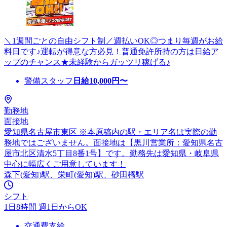
＼1週間ごとの自由シフト制／週払いOK◎つまり毎週がお給
料日です♪運転が得意な方必見！普通免許所持の方は日給ア
ップのチャンス★未経験からガッツリ稼げる♪
警備スタッフ
日給
10,000
円〜
勤務地
面接地
愛知県名古屋市東区 ※本原稿内の駅・エリア名は実際の勤
務地ではございません。面接地は【黒川営業所：愛知県名古
屋市北区清水5丁目8番1号】です。勤務先は愛知県・岐阜県
中心に幅広くご用意しています！
森下(愛知)駅、栄町(愛知)駅、砂田橋駅
シフト
1日8時間 週1日からOK
交通費支給