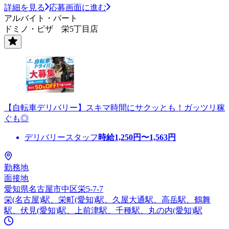
詳細を見る
応募画面に進む
アルバイト・パート
ドミノ・ピザ 栄5丁目店
【自転車デリバリー】スキマ時間にサクッとも！ガッツリ稼
ぐも◎
デリバリースタッフ
時給
1,250
円〜
1,563
円
勤務地
面接地
愛知県名古屋市中区栄5-7-7
栄(名古屋)駅、栄町(愛知)駅、久屋大通駅、高岳駅、鶴舞
駅、伏見(愛知)駅、上前津駅、千種駅、丸の内(愛知)駅