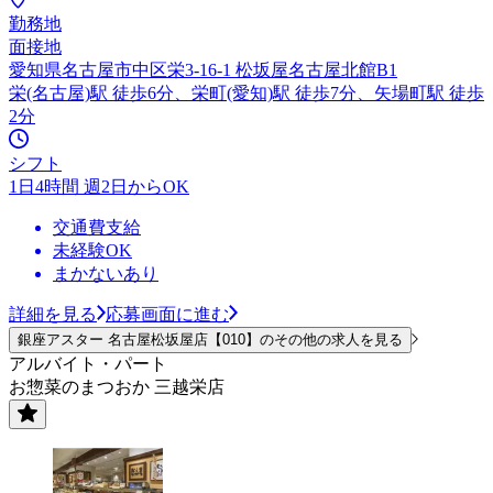
勤務地
面接地
愛知県名古屋市中区栄3-16-1 松坂屋名古屋北館B1
栄(名古屋)駅 徒歩6分、栄町(愛知)駅 徒歩7分、矢場町駅 徒歩
2分
シフト
1日4時間 週2日からOK
交通費支給
未経験OK
まかないあり
詳細を見る
応募画面に進む
銀座アスター 名古屋松坂屋店【010】のその他の求人を見る
アルバイト・パート
お惣菜のまつおか 三越栄店