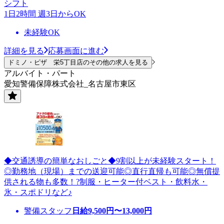
シフト
1日2時間 週3日からOK
未経験OK
詳細を見る
応募画面に進む
ドミノ・ピザ 栄5丁目店のその他の求人を見る
アルバイト・パート
愛知警備保障株式会社_名古屋市東区
◆交通誘導の簡単なおしごと◆9割以上が未経験スタート！
◎勤務地（現場）までの送迎可能◎直行直帰も可能◎無償提
供される物も多数！?制服・ヒーター付ベスト・飲料水・
氷・スポドリなど♪
警備スタッフ
日給
9,500
円〜
13,000
円