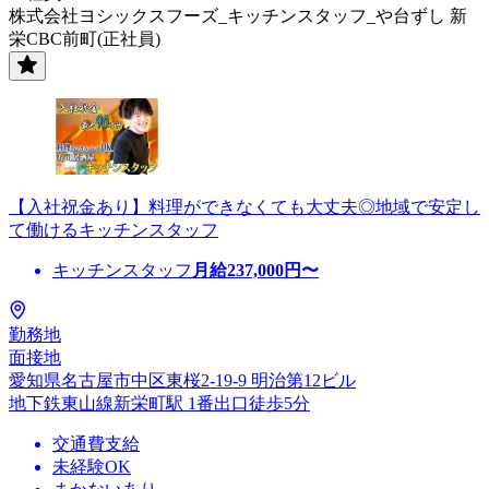
株式会社ヨシックスフーズ_キッチンスタッフ_や台ずし 新
栄CBC前町(正社員)
【入社祝金あり】料理ができなくても大丈夫◎地域で安定し
て働けるキッチンスタッフ
キッチンスタッフ
月給
237,000
円〜
勤務地
面接地
愛知県名古屋市中区東桜2-19-9 明治第12ビル
地下鉄東山線新栄町駅 1番出口徒歩5分
交通費支給
未経験OK