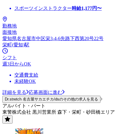
スポーツインストラクター
時給
1,177
円〜
勤務地
面接地
愛知県名古屋市中区栄3-4-6先路下西第20号22号
栄町(愛知)駅
シフト
週3日からOK
交通費支給
未経験OK
詳細を見る
応募画面に進む
Dr.stretch 名古屋サカエチカ/dsのその他の求人を見る
アルバイト・パート
東警株式会社 黒川営業所 森下・栄町・砂田橋エリア