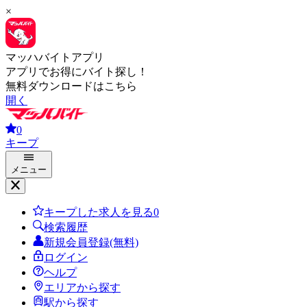
×
マッハバイトアプリ
アプリでお得にバイト探し！
無料ダウンロードはこちら
開く
0
キープ
メニュー
キープした求人を見る
0
検索履歴
新規会員登録(無料)
ログイン
ヘルプ
エリアから探す
駅から探す