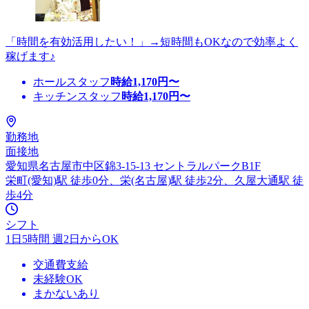
「時間を有効活用したい！」→短時間もOKなので効率よく
稼げます♪
ホールスタッフ
時給
1,170
円〜
キッチンスタッフ
時給
1,170
円〜
勤務地
面接地
愛知県名古屋市中区錦3-15-13 セントラルパークB1F
栄町(愛知)駅 徒歩0分、栄(名古屋)駅 徒歩2分、久屋大通駅 徒
歩4分
シフト
1日5時間 週2日からOK
交通費支給
未経験OK
まかないあり