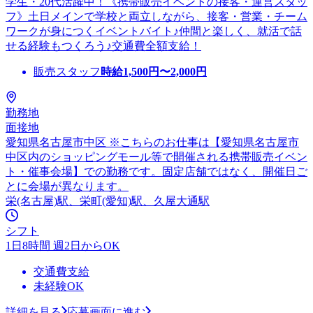
学生・20代活躍中！《携帯販売イベントの接客・運営スタッ
フ》土日メインで学校と両立しながら、接客・営業・チーム
ワークが身につくイベントバイト♪仲間と楽しく、就活で話
せる経験もつくろう♪交通費全額支給！
販売スタッフ
時給
1,500
円〜
2,000
円
勤務地
面接地
愛知県名古屋市中区 ※こちらのお仕事は【愛知県名古屋市
中区内のショッピングモール等で開催される携帯販売イベン
ト・催事会場】での勤務です。固定店舗ではなく、開催日ご
とに会場が異なります。
栄(名古屋)駅、栄町(愛知)駅、久屋大通駅
シフト
1日8時間 週2日からOK
交通費支給
未経験OK
詳細を見る
応募画面に進む