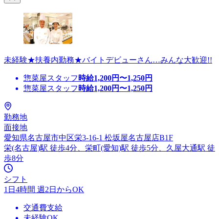
未経験★扶養内勤務★バイトデビューさん…みんな大歓迎!!
惣菜屋スタッフ
時給
1,200
円〜
1,250
円
惣菜屋スタッフ
時給
1,200
円〜
1,250
円
勤務地
面接地
愛知県名古屋市中区栄3-16-1 松坂屋名古屋店B1F
栄(名古屋)駅 徒歩4分、栄町(愛知)駅 徒歩5分、久屋大通駅 徒
歩8分
シフト
1日4時間 週2日からOK
交通費支給
未経験OK