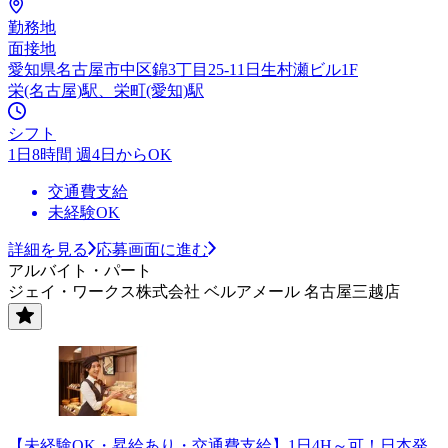
勤務地
面接地
愛知県名古屋市中区錦3丁目25-11日生村瀬ビル1F
栄(名古屋)駅、栄町(愛知)駅
シフト
1日8時間 週4日からOK
交通費支給
未経験OK
詳細を見る
応募画面に進む
アルバイト・パート
ジェイ・ワークス株式会社 ベルアメール 名古屋三越店
【未経験OK・昇給あり・交通費支給】1日4H～可！日本発