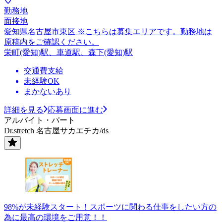
勤務地
面接地
愛知県名古屋市東区 ※こちらは募集エリアです。勤務地は
原稿内をご確認ください。
栄町(愛知)駅、車道駅、森下(愛知)駅
交通費支給
未経験OK
まかないあり
詳細を見る
応募画面に進む
アルバイト・パート
Dr.stretch 名古屋サカエチカ/ds
98%が未経験スタート！スポーツに関わる仕事をしたい方の
為に最高の環境をご用意！！