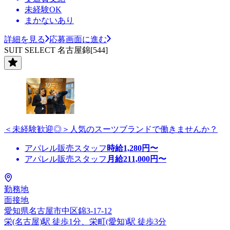
未経験OK
まかないあり
詳細を見る
応募画面に進む
SUIT SELECT 名古屋錦[544]
＜未経験歓迎◎＞人気のスーツブランドで働きませんか？
アパレル販売スタッフ
時給
1,280
円〜
アパレル販売スタッフ
月給
211,000
円〜
勤務地
面接地
愛知県名古屋市中区錦3-17-12
栄(名古屋)駅 徒歩1分、栄町(愛知)駅 徒歩3分