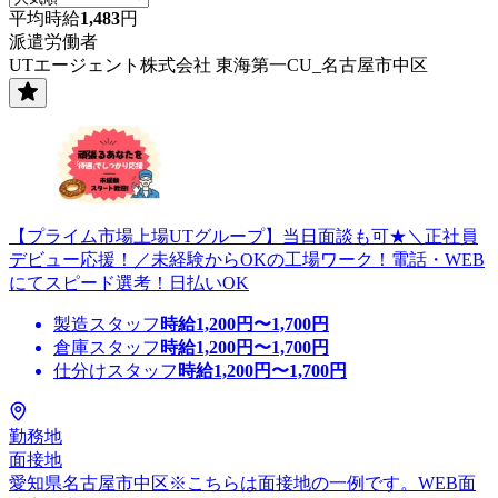
平均時給
1,483
円
派遣労働者
UTエージェント株式会社 東海第一CU_名古屋市中区
【プライム市場上場UTグループ】当日面談も可★＼正社員
デビュー応援！／未経験からOKの工場ワーク！電話・WEB
にてスピード選考！日払いOK
製造スタッフ
時給
1,200
円〜
1,700
円
倉庫スタッフ
時給
1,200
円〜
1,700
円
仕分けスタッフ
時給
1,200
円〜
1,700
円
勤務地
面接地
愛知県名古屋市中区※こちらは面接地の一例です。WEB面