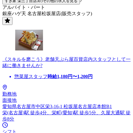
すき家 栄三丁目店3のその他の求人を見る
アルバイト・パート
銀座ハゲ天 名古屋松坂屋店(販売スタッフ)
《スキルを磨こう》老舗天ぷら屋百貨店内スタッフとして一
緒に働きませんか?
惣菜屋スタッフ
時給
1,180
円〜
1,200
円
勤務地
面接地
愛知県名古屋市中区栄3-16-1 松坂屋名古屋店本館B1
栄(名古屋)駅 徒歩4分、栄町(愛知)駅 徒歩5分、久屋大通駅 徒
歩8分
シフト