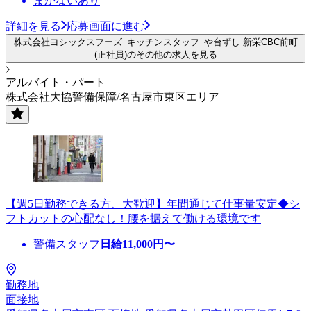
まかないあり
詳細を見る
応募画面に進む
株式会社ヨシックスフーズ_キッチンスタッフ_や台ずし 新栄CBC前町
(正社員)のその他の求人を見る
アルバイト・パート
株式会社大協警備保障/名古屋市東区エリア
【週5日勤務できる方、大歓迎】年間通じて仕事量安定◆シ
フトカットの心配なし！腰を据えて働ける環境です
警備スタッフ
日給
11,000
円〜
勤務地
面接地