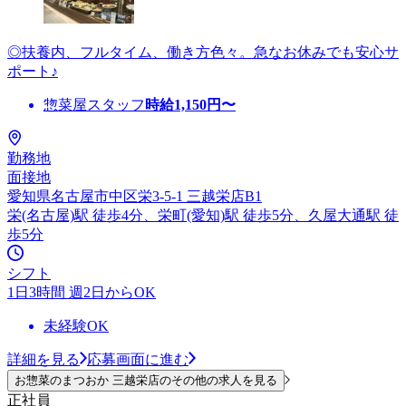
◎扶養内、フルタイム、働き方色々。急なお休みでも安心サ
ポート♪
惣菜屋スタッフ
時給
1,150
円〜
勤務地
面接地
愛知県名古屋市中区栄3-5-1 三越栄店B1
栄(名古屋)駅 徒歩4分、栄町(愛知)駅 徒歩5分、久屋大通駅 徒
歩5分
シフト
1日3時間 週2日からOK
未経験OK
詳細を見る
応募画面に進む
お惣菜のまつおか 三越栄店のその他の求人を見る
正社員