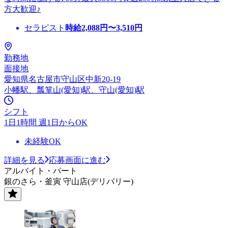
方大歓迎♪
セラピスト
時給
2,088
円〜
3,510
円
勤務地
面接地
愛知県名古屋市守山区中新20-19
小幡駅、瓢箪山(愛知)駅、守山(愛知)駅
シフト
1日1時間 週1日からOK
未経験OK
詳細を見る
応募画面に進む
アルバイト・パート
銀のさら・釜寅 守山店(デリバリー)