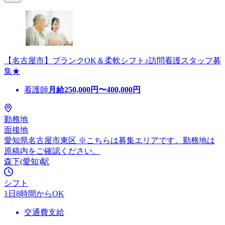
【名古屋市】ブランクOK＆柔軟シフト♪訪問看護スタッフ募
集★
看護師
月給
250,000
円〜
400,000
円
勤務地
面接地
愛知県名古屋市東区 ※こちらは募集エリアです。勤務地は
原稿内をご確認ください。
森下(愛知)駅
シフト
1日8時間からOK
交通費支給