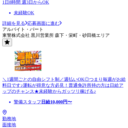
1日8時間 週3日からOK
未経験OK
詳細を見る
応募画面に進む
アルバイト・パート
東警株式会社 黒川営業所 森下・栄町・砂田橋エリア
＼1週間ごとの自由シフト制／週払いOK◎つまり毎週がお給
料日です♪運転が得意な方必見！普通免許所持の方は日給ア
ップのチャンス★未経験からガッツリ稼げる♪
警備スタッフ
日給
10,000
円〜
勤務地
面接地