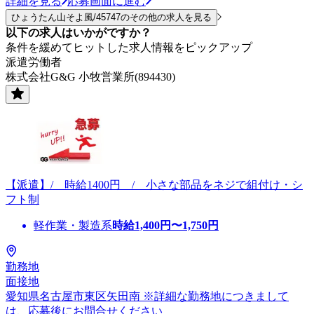
詳細を見る
応募画面に進む
ひょうたん山そよ風/45747のその他の求人を見る
以下の求人はいかがですか？
条件を緩めてヒットした求人情報をピックアップ
派遣労働者
株式会社G&G 小牧営業所(894430)
【派遣】/ 時給1400円 / 小さな部品をネジで組付け・シ
フト制
軽作業・製造系
時給
1,400
円〜
1,750
円
勤務地
面接地
愛知県名古屋市東区矢田南 ※詳細な勤務地につきまして
は、応募後にお問合せください