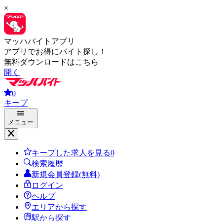
×
マッハバイトアプリ
アプリでお得にバイト探し！
無料ダウンロードはこちら
開く
0
キープ
メニュー
キープした求人を見る
0
検索履歴
新規会員登録(無料)
ログイン
ヘルプ
エリアから探す
駅から探す