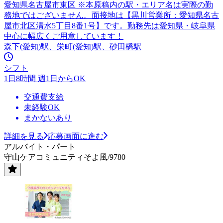
愛知県名古屋市東区 ※本原稿内の駅・エリア名は実際の勤
務地ではございません。面接地は【黒川営業所：愛知県名古
屋市北区清水5丁目8番1号】です。勤務先は愛知県・岐阜県
中心に幅広くご用意しています！
森下(愛知)駅、栄町(愛知)駅、砂田橋駅
シフト
1日8時間 週1日からOK
交通費支給
未経験OK
まかないあり
詳細を見る
応募画面に進む
アルバイト・パート
守山ケアコミュニティそよ風/9780