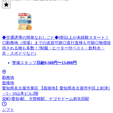
◆交通誘導の簡単なおしごと◆9割以上が未経験スタート！
◎勤務地（現場）までの送迎可能◎直行直帰も可能◎無償提
供される物も多数！?制服・ヒーター付ベスト・飲料水・
氷・スポドリなど♪
警備スタッフ
日給
9,500
円〜
13,000
円
勤務地
面接地
愛知県名古屋市東区 【面接地】愛知県名古屋市中区上前津1
－5－10山本ビル2階
栄町(愛知)駅、大曽根駅、ナゴヤドーム前矢田駅
シフト