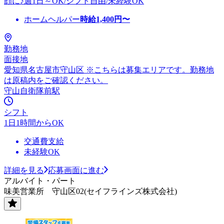
顔に♪週1日～OK/シフト自由/未経験OK
ホームヘルパー
時給
1,400
円〜
勤務地
面接地
愛知県名古屋市守山区 ※こちらは募集エリアです。勤務地
は原稿内をご確認ください。
守山自衛隊前駅
シフト
1日1時間からOK
交通費支給
未経験OK
詳細を見る
応募画面に進む
アルバイト・パート
味美営業所 守山区02(セイフラインズ株式会社)