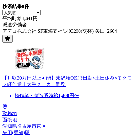
検索結果
8
件
平均時給
1,641
円
派遣労働者
アデコ株式会社 SF東海支社/1403200(交替)-矢田_2604
【月収30万円以上可能】未経験OK◎日勤×土日休み×モクモ
ク軽作業｜大手メーカー勤務
軽作業・製造系
時給
1,400
円〜
勤務地
面接地
愛知県名古屋市東区
矢田(愛知)駅