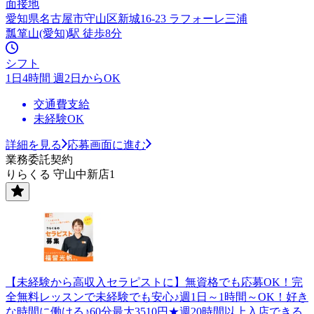
面接地
愛知県名古屋市守山区新城16-23 ラフォーレ三浦
瓢箪山(愛知)駅 徒歩8分
シフト
1日4時間 週2日からOK
交通費支給
未経験OK
詳細を見る
応募画面に進む
業務委託契約
りらくる 守山中新店1
【未経験から高収入セラピストに】無資格でも応募OK！完
全無料レッスンで未経験でも安心♪週1日～1時間～OK！好き
な時間に働ける♪60分最大3510円★週20時間以上入店できる