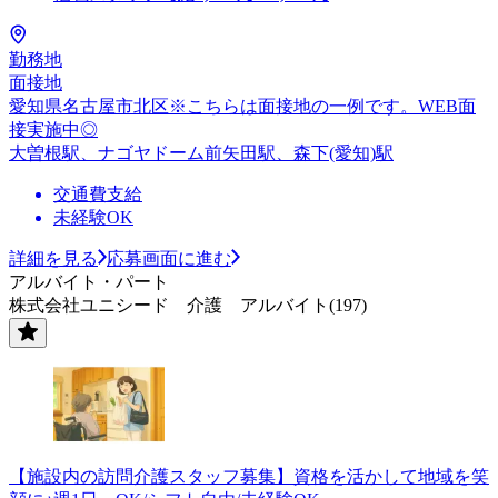
勤務地
面接地
愛知県名古屋市北区※こちらは面接地の一例です。WEB面
接実施中◎
大曽根駅、ナゴヤドーム前矢田駅、森下(愛知)駅
交通費支給
未経験OK
詳細を見る
応募画面に進む
アルバイト・パート
株式会社ユニシード 介護 アルバイト(197)
【施設内の訪問介護スタッフ募集】資格を活かして地域を笑