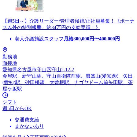
【週5日～】介護リーダー/管理者候補/正社員募集！《ボーナ
ス以外の特別報酬、約34万円の支給実績！》
老人介護施設スタッフ
月給
300,000
円〜
400,000
円
勤務地
面接地
愛知県名古屋市守山区守山2-12-2
金屋駅、新守山駅、守山自衛隊前駅、瓢箪山(愛知)駅、矢田
(愛知)駅、砂田橋駅、大曽根駅、ナゴヤドーム前矢田駅、茶
屋ケ坂駅
シフト
週5日からOK
交通費支給
まかないあり