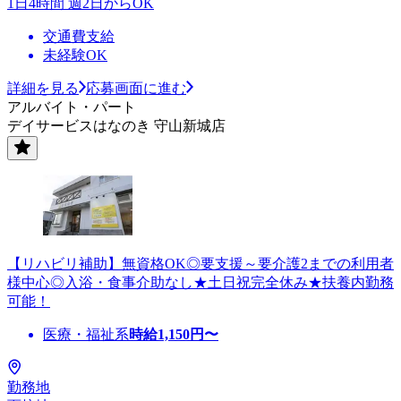
1日4時間 週2日からOK
交通費支給
未経験OK
詳細を見る
応募画面に進む
アルバイト・パート
デイサービスはなのき 守山新城店
【リハビリ補助】無資格OK◎要支援～要介護2までの利用者
様中心◎入浴・食事介助なし★土日祝完全休み★扶養内勤務
可能！
医療・福祉系
時給
1,150
円〜
勤務地