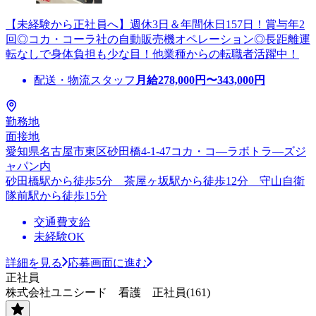
【未経験から正社員へ】週休3日＆年間休日157日！賞与年2
回◎コカ・コーラ社の自動販売機オペレーション◎長距離運
転なしで身体負担も少な目！他業種からの転職者活躍中！
配送・物流スタッフ
月給
278,000
円〜
343,000
円
勤務地
面接地
愛知県名古屋市東区砂田橋4-1-47コカ・コ―ラボトラ―ズジ
ャパン内
砂田橋駅から徒歩5分 茶屋ヶ坂駅から徒歩12分 守山自衛
隊前駅から徒歩15分
交通費支給
未経験OK
詳細を見る
応募画面に進む
正社員
株式会社ユニシード 看護 正社員(161)