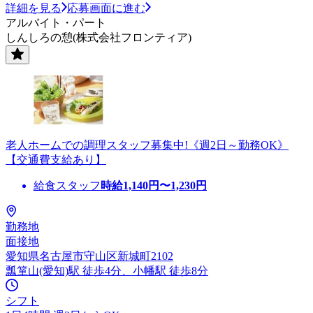
詳細を見る
応募画面に進む
アルバイト・パート
しんしろの憩(株式会社フロンティア)
老人ホームでの調理スタッフ募集中!《週2日～勤務OK》
【交通費支給あり】
給食スタッフ
時給
1,140
円〜
1,230
円
勤務地
面接地
愛知県名古屋市守山区新城町2102
瓢箪山(愛知)駅 徒歩4分、小幡駅 徒歩8分
シフト