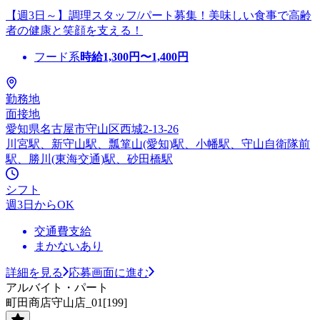
【週3日～】調理スタッフ/パート募集！美味しい食事で高齢
者の健康と笑顔を支える！
フード系
時給
1,300
円〜
1,400
円
勤務地
面接地
愛知県名古屋市守山区西城2-13-26
川宮駅、新守山駅、瓢箪山(愛知)駅、小幡駅、守山自衛隊前
駅、勝川(東海交通)駅、砂田橋駅
シフト
週3日からOK
交通費支給
まかないあり
詳細を見る
応募画面に進む
アルバイト・パート
町田商店守山店_01[199]