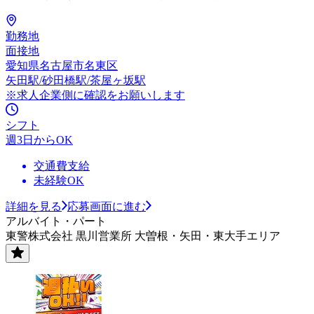
勤務地
面接地
愛知県名古屋市名東区
矢田駅/砂田橋駅/茶屋ヶ坂駅
※求人企業側に確認をお願いします
シフト
週3日からOK
交通費支給
未経験OK
詳細を見る
応募画面に進む
アルバイト・パート
東警株式会社 黒川営業所 大曽根・矢田・東大手エリア