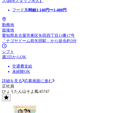
ス/調理スタッフ求人】
フード系
時給
1,140
円〜
1,480
円
勤務地
面接地
愛知県名古屋市東区矢田四丁目13番17号
「ナゴヤドーム前矢田駅」から徒歩約3分
シフト
週2日からOK
交通費支給
未経験OK
詳細を見る
応募画面に進む
正社員
ひょうたん山そよ風/45747