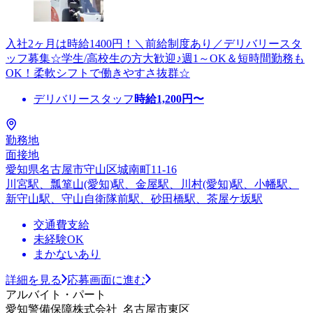
入社2ヶ月は時給1400円！＼前給制度あり／デリバリースタ
ッフ募集☆学生/高校生の方大歓迎♪週1～OK＆短時間勤務も
OK！柔軟シフトで働きやすさ抜群☆
デリバリースタッフ
時給
1,200
円〜
勤務地
面接地
愛知県名古屋市守山区城南町11-16
川宮駅、瓢箪山(愛知)駅、金屋駅、川村(愛知)駅、小幡駅、
新守山駅、守山自衛隊前駅、砂田橋駅、茶屋ケ坂駅
交通費支給
未経験OK
まかないあり
詳細を見る
応募画面に進む
アルバイト・パート
愛知警備保障株式会社_名古屋市東区