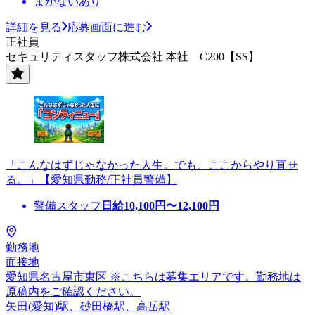
まかないあり
詳細を見る
応募画面に進む
正社員
セキュリティスタッフ株式会社 本社 C200【SS】
「こんなはずじゃなかった人生。でも、ここからやり直せ
る。」【愛知県勤務/正社員警備】
警備スタッフ
日給
10,100
円〜
12,100
円
勤務地
面接地
愛知県名古屋市東区 ※こちらは募集エリアです。勤務地は
原稿内をご確認ください。
矢田(愛知)駅、砂田橋駅、高岳駅