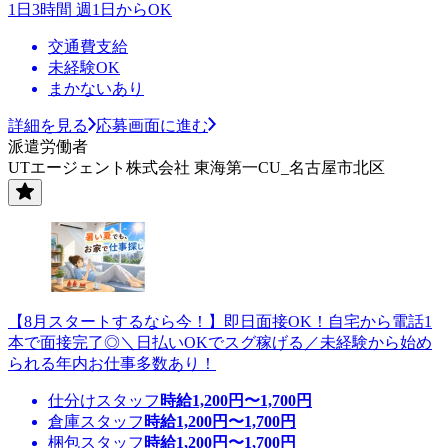
1日3時間 週1日からOK
交通費支給
未経験OK
まかないあり
詳細を見る
応募画面に進む
派遣労働者
UTエージェント株式会社 東海第一CU_名古屋市北区
【8月スタートするなら今！】即日面接OK！自宅から電話1
本で面接完了◎＼日払いOKでスグ稼げる／未経験から始め
られる年内お仕事多数あり！
仕分けスタッフ
時給
1,200
円〜
1,700
円
倉庫スタッフ
時給
1,200
円〜
1,700
円
梱包スタッフ
時給
1,200
円〜
1,700
円