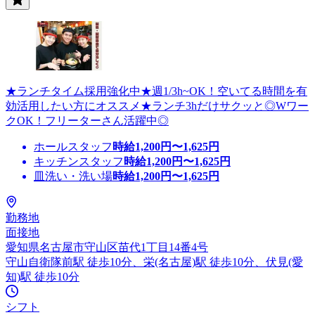
★ランチタイム採用強化中★週1/3h~OK！空いてる時間を有
効活用したい方にオススメ★ランチ3hだけサクッと◎Wワー
クOK！フリーターさん活躍中◎
ホールスタッフ
時給
1,200
円〜
1,625
円
キッチンスタッフ
時給
1,200
円〜
1,625
円
皿洗い・洗い場
時給
1,200
円〜
1,625
円
勤務地
面接地
愛知県名古屋市守山区苗代1丁目14番4号
守山自衛隊前駅 徒歩10分、栄(名古屋)駅 徒歩10分、伏見(愛
知)駅 徒歩10分
シフト