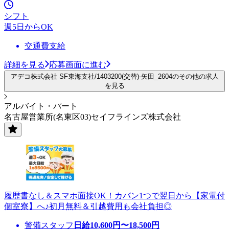
シフト
週5日からOK
交通費支給
詳細を見る
応募画面に進む
アデコ株式会社 SF東海支社/1403200(交替)-矢田_2604のその他の求人
を見る
アルバイト・パート
名古屋営業所(名東区03)セイフラインズ株式会社
履歴書なし＆スマホ面接OK！カバン1つで翌日から【家電付
個室寮】へ♪初月無料＆引越費用も会社負担◎
警備スタッフ
日給
10,600
円〜
18,500
円