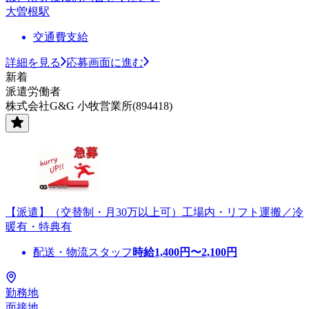
大曽根駅
交通費支給
詳細を見る
応募画面に進む
新着
派遣労働者
株式会社G&G 小牧営業所(894418)
【派遣】（交替制・月30万以上可）工場内・リフト運搬／冷
暖有・特典有
配送・物流スタッフ
時給
1,400
円〜
2,100
円
勤務地
面接地