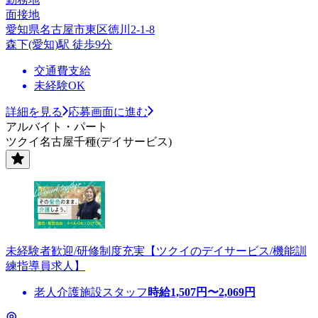
面接地
愛知県名古屋市東区徳川2-1-8
森下(愛知)駅 徒歩9分
交通費支給
未経験OK
詳細を見る
応募画面に進む
アルバイト・パート
ツクイ名古屋千種(デイサービス)
未経験者歓迎/研修制度充実【ツクイのデイサービス/機能訓
練指導員求人】
老人介護施設スタッフ
時給
1,507
円〜
2,069
円