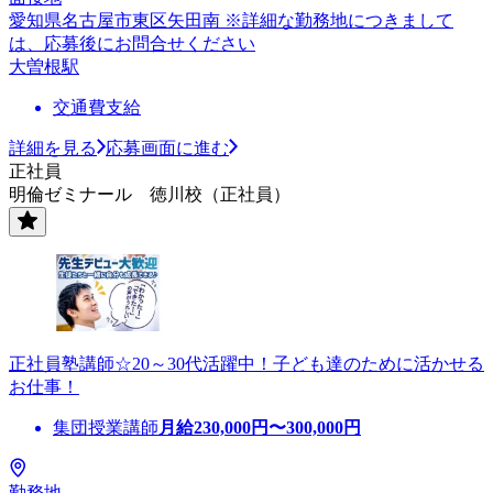
愛知県名古屋市東区矢田南 ※詳細な勤務地につきまして
は、応募後にお問合せください
大曽根駅
交通費支給
詳細を見る
応募画面に進む
正社員
明倫ゼミナール 徳川校（正社員）
正社員塾講師☆20～30代活躍中！子ども達のために活かせる
お仕事！
集団授業講師
月給
230,000
円〜
300,000
円
勤務地