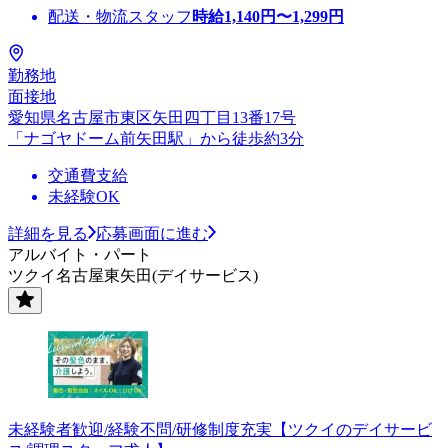
配送・物流スタッフ
時給
1,140
円〜
1,299
円
勤務地
面接地
愛知県名古屋市東区矢田四丁目13番17号
「ナゴヤドーム前矢田駅」から徒歩約3分
交通費支給
未経験OK
詳細を見る
応募画面に進む
アルバイト・パート
ツクイ名古屋東矢田(デイサービス)
未経験者歓迎/経験不問/研修制度充実【ツクイのデイサービ