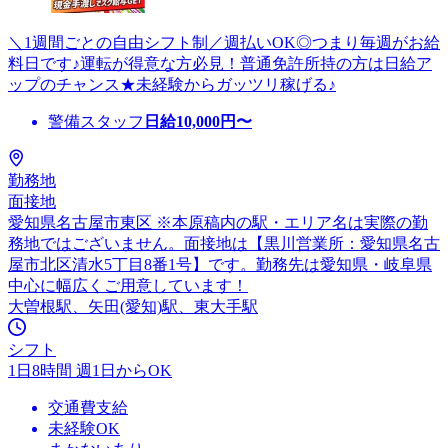
＼1週間ごとの自由シフト制／週払いOK◎つまり毎週がお給
料日です♪運転が得意な方必見！普通免許所持の方は日給ア
ップのチャンス★未経験からガッツリ稼げる♪
警備スタッフ
日給
10,000
円〜
勤務地
面接地
愛知県名古屋市東区 ※本原稿内の駅・エリア名は実際の勤
務地ではございません。面接地は【黒川営業所：愛知県名古
屋市北区清水5丁目8番1号】です。勤務先は愛知県・岐阜県
中心に幅広くご用意しています！
大曽根駅、矢田(愛知)駅、東大手駅
シフト
1日8時間 週1日からOK
交通費支給
未経験OK