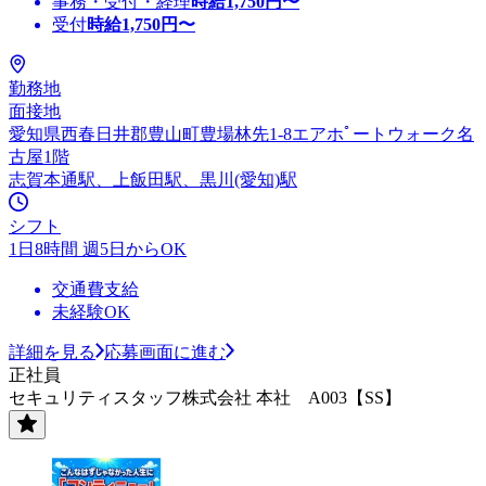
事務・受付・経理
時給
1,750
円〜
受付
時給
1,750
円〜
勤務地
面接地
愛知県西春日井郡豊山町豊場林先1-8エアホﾟートウォーク名
古屋1階
志賀本通駅、上飯田駅、黒川(愛知)駅
シフト
1日8時間 週5日からOK
交通費支給
未経験OK
詳細を見る
応募画面に進む
正社員
セキュリティスタッフ株式会社 本社 A003【SS】