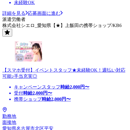
未経験OK
詳細を見る
応募画面に進む
派遣労働者
株式会社シエロ_愛知県【★】上飯田の携帯ショップ/KB6
【スマホ受付】イベントスタッフ★未経験OK！週払い対応
可能♪手当充実◎
キャンペーンスタッフ
時給
2,000
円〜
受付
時給
2,000
円〜
携帯ショップ
時給
2,000
円〜
勤務地
面接地
愛知県名古屋市北区平安