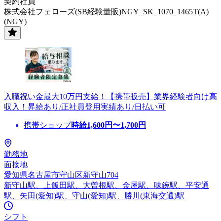
契約社員
株式会社フェローズ(SB経験量販)NGY_SK_1070_1465T(A)
(NGY)
入職祝い金最大10万円支給！【携帯販売】業界経験者向け高
収入！昇給あり/正社員登用実績あり/日払い可
携帯ショップ
時給
1,600
円〜
1,700
円
勤務地
面接地
愛知県名古屋市守山区新守山704
新守山駅、上飯田駅、大曽根駅、金屋駅、味鋺駅、平安通
駅、矢田(愛知)駅、守山(愛知)駅、勝川(東海交通)駅
シフト