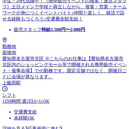
学生・20代活躍中！《携帯販売イベントの接客・運営スタッ
フ》土日メインで学校と両立しながら、接客・営業・チーム
ワークが身につくイベントバイト♪仲間と楽しく、就活で話
せる経験もつくろう♪交通費全額支給！
販売スタッフ
時給
1,500
円〜
2,000
円
勤務地
面接地
愛知県名古屋市北区 ※こちらのお仕事は【愛知県名古屋市
北区内のショッピングモール等で開催される携帯販売イベン
ト・催事会場】での勤務です。固定店舗ではなく、開催日ご
とに会場が異なります。
上飯田駅
シフト
1日8時間 週2日からOK
交通費支給
未経験OK
詳細を見る
応募画面に進む