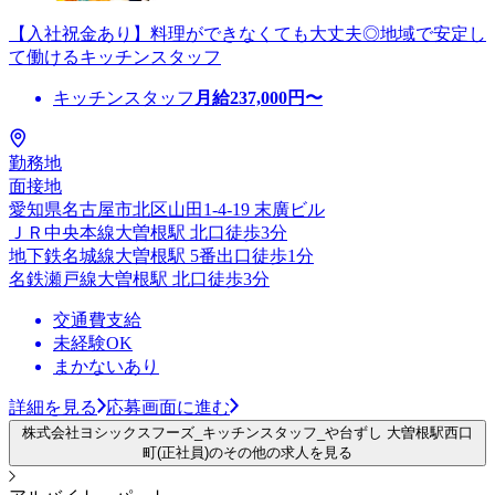
【入社祝金あり】料理ができなくても大丈夫◎地域で安定し
て働けるキッチンスタッフ
キッチンスタッフ
月給
237,000
円〜
勤務地
面接地
愛知県名古屋市北区山田1-4-19 末廣ビル
ＪＲ中央本線大曽根駅 北口徒歩3分
地下鉄名城線大曽根駅 5番出口徒歩1分
名鉄瀬戸線大曽根駅 北口徒歩3分
交通費支給
未経験OK
まかないあり
詳細を見る
応募画面に進む
株式会社ヨシックスフーズ_キッチンスタッフ_や台ずし 大曽根駅西口
町(正社員)のその他の求人を見る