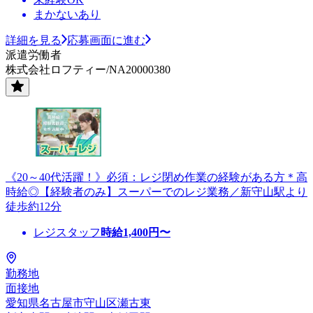
まかないあり
詳細を見る
応募画面に進む
派遣労働者
株式会社ロフティー/NA20000380
《20～40代活躍！》必須：レジ閉め作業の経験がある方＊高
時給◎【経験者のみ】スーパーでのレジ業務／新守山駅より
徒歩約12分
レジスタッフ
時給
1,400
円〜
勤務地
面接地
愛知県名古屋市守山区瀬古東