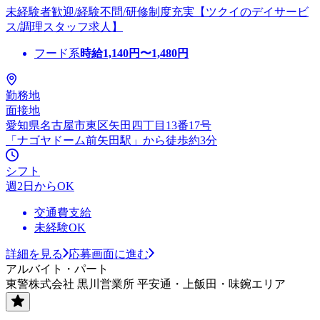
未経験者歓迎/経験不問/研修制度充実【ツクイのデイサービ
ス/調理スタッフ求人】
フード系
時給
1,140
円〜
1,480
円
勤務地
面接地
愛知県名古屋市東区矢田四丁目13番17号
「ナゴヤドーム前矢田駅」から徒歩約3分
シフト
週2日からOK
交通費支給
未経験OK
詳細を見る
応募画面に進む
アルバイト・パート
東警株式会社 黒川営業所 平安通・上飯田・味鋺エリア