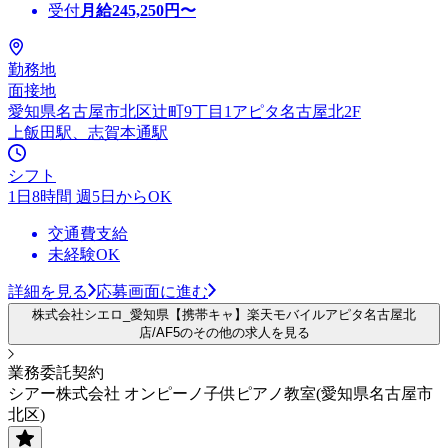
受付
月給
245,250
円〜
勤務地
面接地
愛知県名古屋市北区辻町9丁目1アピタ名古屋北2F
上飯田駅、志賀本通駅
シフト
1日8時間 週5日からOK
交通費支給
未経験OK
詳細を見る
応募画面に進む
株式会社シエロ_愛知県【携帯キャ】楽天モバイルアピタ名古屋北
店/AF5のその他の求人を見る
業務委託契約
シアー株式会社 オンピーノ子供ピアノ教室(愛知県名古屋市
北区)