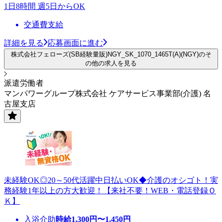
1日8時間 週5日からOK
交通費支給
詳細を見る
応募画面に進む
株式会社フェローズ(SB経験量販)NGY_SK_1070_1465T(A)(NGY)のそ
の他の求人を見る
派遣労働者
マンパワーグループ株式会社 ケアサービス事業部(介護) 名
古屋支店
未経験OK◎20～50代活躍中日払いOK◆介護のオシゴト！実
務経験1年以上の方大歓迎！【来社不要！WEB・電話登録Ｏ
Ｋ】
入浴介助
時給
1,300
円〜
1,450
円