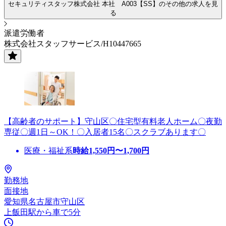
セキュリティスタッフ株式会社 本社 A003【SS】のその他の求人を見
る
派遣労働者
株式会社スタッフサービス/H10447665
【高齢者のサポート】守山区〇住宅型有料老人ホーム〇夜勤
専従〇週1日～OK！〇入居者15名〇スクラブあります〇
医療・福祉系
時給
1,550
円〜
1,700
円
勤務地
面接地
愛知県名古屋市守山区
上飯田駅から車で5分