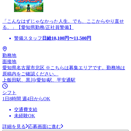
「こんなはずじゃなかった人生。でも、ここからやり直せ
る。」【愛知県勤務/正社員警備】
警備スタッフ
日給
10,100
円〜
11,500
円
勤務地
面接地
愛知県名古屋市北区 ※こちらは募集エリアです。勤務地は
原稿内をご確認ください。
上飯田駅、黒川(愛知)駅、平安通駅
シフト
1日8時間 週4日からOK
交通費支給
未経験OK
詳細を見る
応募画面に進む