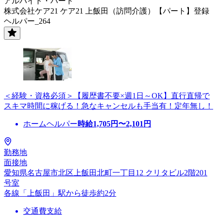
アルバイト・パート
株式会社ケア21 ケア21 上飯田（訪問介護）【パート】登録
ヘルパー_264
＜経験・資格必須＞【履歴書不要×週1日～OK】直行直帰で
スキマ時間に稼げる！急なキャンセルも手当有！定年無し！
ホームヘルパー
時給
1,705
円〜
2,101
円
勤務地
面接地
愛知県名古屋市北区上飯田北町一丁目12 クリタビル2階201
号室
各線「上飯田」駅から徒歩約2分
交通費支給