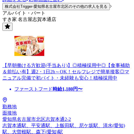
株式会社Trigger-愛知県名古屋市北区のその他の求人を見る
アルバイト・パート
すき家 名古屋志賀本通店
【早朝働ける方歓迎(手当あり)】◎積極採用中◎【食事補助
＆前払い有】週2・1日2h～OK！セルフレジで簡単接客◎マ
ニュアル完備で初バイト・未経験も安心！積極採用中
ファーストフード
時給
1,180
円〜
勤務地
面接地
愛知県名古屋市北区志賀本通2-2
志賀本通駅、平安通駅、上飯田駅、尼ケ坂駅、清水(愛知)
駅、大曽根駅、森下(愛知)駅