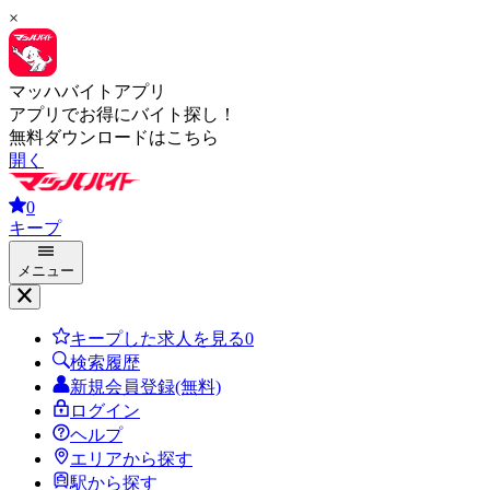
×
マッハバイトアプリ
アプリでお得にバイト探し！
無料ダウンロードはこちら
開く
0
キープ
メニュー
キープした求人を見る
0
検索履歴
新規会員登録(無料)
ログイン
ヘルプ
エリアから探す
駅から探す