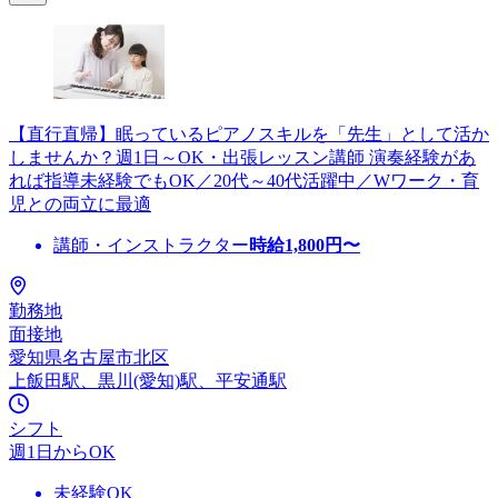
【直行直帰】眠っているピアノスキルを「先生」として活か
しませんか？週1日～OK・出張レッスン講師 演奏経験があ
れば指導未経験でもOK／20代～40代活躍中／Wワーク・育
児との両立に最適
講師・インストラクター
時給
1,800
円〜
勤務地
面接地
愛知県名古屋市北区
上飯田駅、黒川(愛知)駅、平安通駅
シフト
週1日からOK
未経験OK