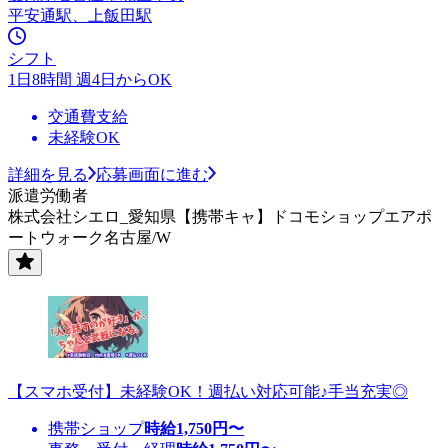
平安通駅、上飯田駅
シフト
1日8時間 週4日からOK
交通費支給
未経験OK
詳細を見る
応募画面に進む
派遣労働者
株式会社シエロ_愛知県【携帯キャ】ドコモショップエアポ
ートウォーク名古屋/W
【スマホ受付】未経験OK！週払い対応可能♪手当充実◎
携帯ショップ
時給
1,750
円〜