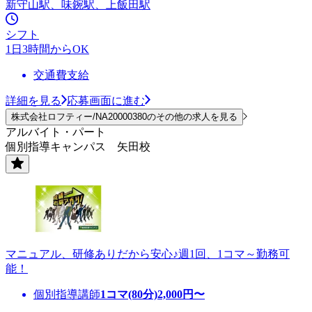
新守山駅、味鋺駅、上飯田駅
シフト
1日3時間からOK
交通費支給
詳細を見る
応募画面に進む
株式会社ロフティー/NA20000380のその他の求人を見る
アルバイト・パート
個別指導キャンパス 矢田校
マニュアル、研修ありだから安心♪週1回、1コマ～勤務可
能！
個別指導講師
1コマ(80分)
2,000
円〜