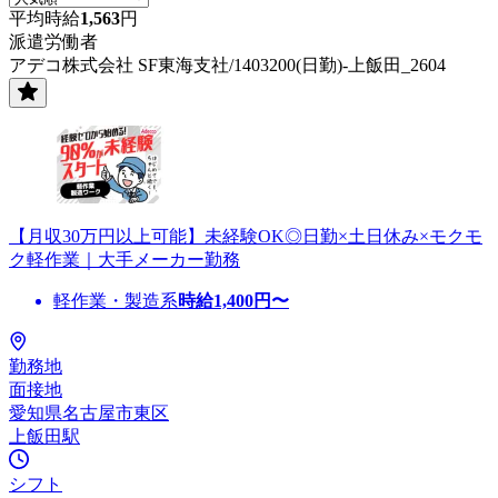
平均時給
1,563
円
派遣労働者
アデコ株式会社 SF東海支社/1403200(日勤)-上飯田_2604
【月収30万円以上可能】未経験OK◎日勤×土日休み×モクモ
ク軽作業｜大手メーカー勤務
軽作業・製造系
時給
1,400
円〜
勤務地
面接地
愛知県名古屋市東区
上飯田駅
シフト