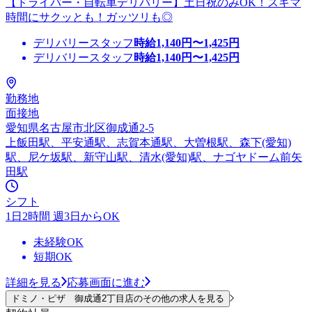
【ドライバー・自転車デリバリー】土日祝のみOK！スキマ
時間にサクッとも！ガッツリも◎
デリバリースタッフ
時給
1,140
円〜
1,425
円
デリバリースタッフ
時給
1,140
円〜
1,425
円
勤務地
面接地
愛知県名古屋市北区御成通2-5
上飯田駅、平安通駅、志賀本通駅、大曽根駅、森下(愛知)
駅、尼ケ坂駅、新守山駅、清水(愛知)駅、ナゴヤドーム前矢
田駅
シフト
1日2時間 週3日からOK
未経験OK
短期OK
詳細を見る
応募画面に進む
ドミノ・ピザ 御成通2丁目店のその他の求人を見る