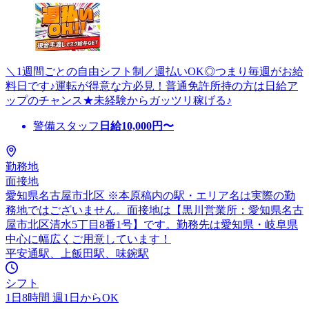
＼1週間ごとの自由シフト制／週払いOK◎つまり毎週がお給
料日です♪運転が得意な方必見！普通免許所持の方は日給ア
ップのチャンス★未経験からガッツリ稼げる♪
警備スタッフ
日給
10,000
円〜
勤務地
面接地
愛知県名古屋市北区 ※本原稿内の駅・エリア名は実際の勤
務地ではございません。面接地は【黒川営業所：愛知県名古
屋市北区清水5丁目8番1号】です。勤務先は愛知県・岐阜県
中心に幅広くご用意しています！
平安通駅、上飯田駅、味鋺駅
シフト
1日8時間 週1日からOK