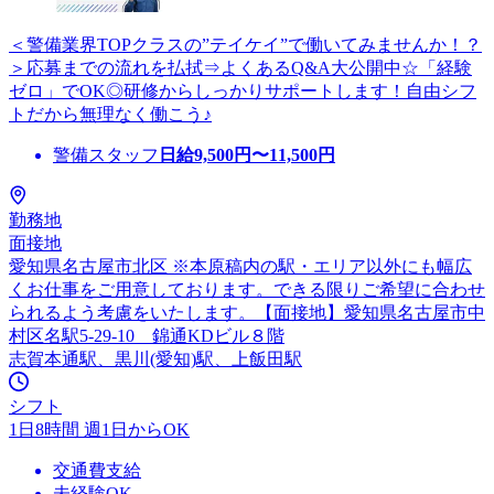
＜警備業界TOPクラスの”テイケイ”で働いてみませんか！？
＞応募までの流れを払拭⇒よくあるQ&A大公開中☆「経験
ゼロ」でOK◎研修からしっかりサポートします！自由シフ
トだから無理なく働こう♪
警備スタッフ
日給
9,500
円〜
11,500
円
勤務地
面接地
愛知県名古屋市北区 ※本原稿内の駅・エリア以外にも幅広
くお仕事をご用意しております。できる限りご希望に合わせ
られるよう考慮をいたします。【面接地】愛知県名古屋市中
村区名駅5-29-10 錦通KDビル８階
志賀本通駅、黒川(愛知)駅、上飯田駅
シフト
1日8時間 週1日からOK
交通費支給
未経験OK