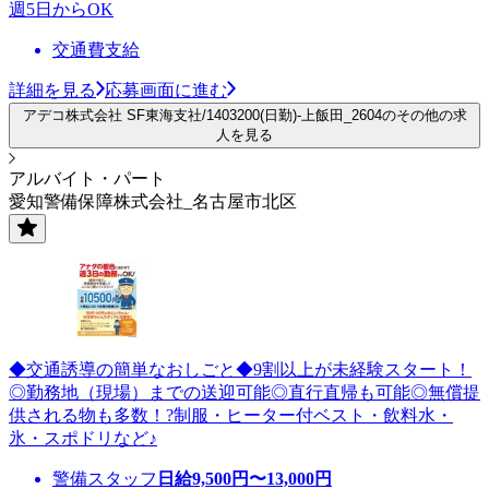
週5日からOK
交通費支給
詳細を見る
応募画面に進む
アデコ株式会社 SF東海支社/1403200(日勤)-上飯田_2604のその他の求
人を見る
アルバイト・パート
愛知警備保障株式会社_名古屋市北区
◆交通誘導の簡単なおしごと◆9割以上が未経験スタート！
◎勤務地（現場）までの送迎可能◎直行直帰も可能◎無償提
供される物も多数！?制服・ヒーター付ベスト・飲料水・
氷・スポドリなど♪
警備スタッフ
日給
9,500
円〜
13,000
円