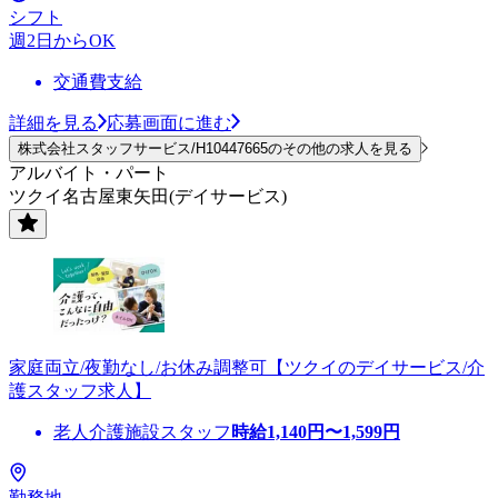
シフト
週2日からOK
交通費支給
詳細を見る
応募画面に進む
株式会社スタッフサービス/H10447665のその他の求人を見る
アルバイト・パート
ツクイ名古屋東矢田(デイサービス)
家庭両立/夜勤なし/お休み調整可【ツクイのデイサービス/介
護スタッフ求人】
老人介護施設スタッフ
時給
1,140
円〜
1,599
円
勤務地