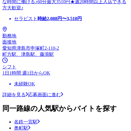
な時間に働ける♪60分最大3510円★週20時間以上入店できる
方大歓迎♪
セラピスト
時給
2,088
円〜
3,510
円
勤務地
面接地
愛知県津島市申塚町2-110-2
町方駅、津島駅、藤浪駅
シフト
1日1時間 週1日からOK
未経験OK
詳細を見る
応募画面に進む
同一路線の人気駅からバイトを探す
名鉄一宮駅
奥町駅