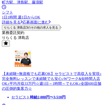
町方駅、津島駅、藤浪駅
シフト
1日1時間 週1日からOK
詳細を見る
応募画面に進む
りらくる 津島店3のその他の求人を見る
業務委託契約
りらくる 津島店
【未経験×無資格でも応募OK】セラピストで高収入を実現♪
完全無料レッスンで未経験でも安心♪Wワーク&短時間入店
OK♪平均月収33万円☆週1日～1時間～でもOK♪全国600店舗
の圧倒的集客力☆
セラピスト
時給
2,088
円〜
3,510
円