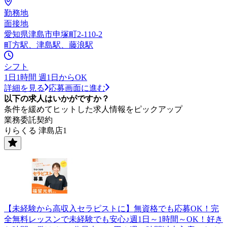
勤務地
面接地
愛知県津島市申塚町2-110-2
町方駅、津島駅、藤浪駅
シフト
1日1時間 週1日からOK
詳細を見る
応募画面に進む
以下の求人はいかがですか？
条件を緩めてヒットした求人情報をピックアップ
業務委託契約
りらくる 津島店1
【未経験から高収入セラピストに】無資格でも応募OK！完
全無料レッスンで未経験でも安心♪週1日～1時間～OK！好き