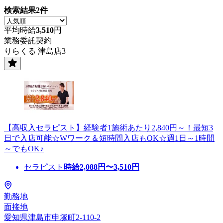
検索結果
2
件
平均時給
3,510
円
業務委託契約
りらくる 津島店3
【高収入セラピスト】経験者1施術あたり2,840円～！最短3
日で入店可能☆Wワーク＆短時間入店もOK☆週1日～1時間
～でもOK♪
セラピスト
時給
2,088
円〜
3,510
円
勤務地
面接地
愛知県津島市申塚町2-110-2