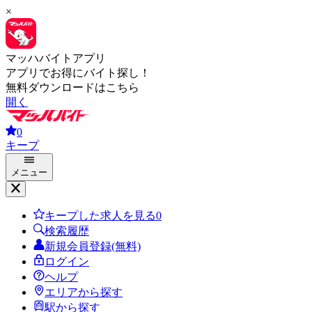
×
マッハバイトアプリ
アプリでお得にバイト探し！
無料ダウンロードはこちら
開く
0
キープ
メニュー
キープした求人を見る
0
検索履歴
新規会員登録(無料)
ログイン
ヘルプ
エリアから探す
駅から探す