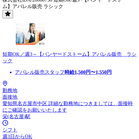
ム】アパレル販売 ラシック
短期OK／週3～【バンヤードストーム】アパレル販売 ラシ
ック
アパレル販売スタッフ
時給
1,500
円〜
1,550
円
勤務地
面接地
愛知県名古屋市中区 詳細な勤務地につきましては、面接時
にご確認をお願いいたします
栄(名古屋)駅
シフト
週3日からOK