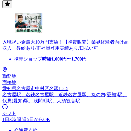
入職祝い金最大10万円支給！【携帯販売】業界経験者向け高
収入！昇給あり/正社員登用実績あり/日払い可
携帯ショップ
時給
1,600
円〜
1,700
円
勤務地
面接地
愛知県名古屋市中村区名駅1-2-5
名古屋駅、名鉄名古屋駅、近鉄名古屋駅、丸の内(愛知)駅、
伏見(愛知)駅、浅間町駅、大須観音駅
シフト
1日8時間 週5日からOK
交通費支給