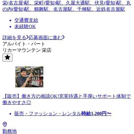
栄(名古屋)駅、栄町(愛知)駅、久屋大通駅、伏見(愛知)駅、丸
の内(愛知)駅、鶴舞駅、名古屋駅、千種駅、近鉄名古屋駅
交通費支給
未経験OK
詳細を見る
応募画面に進む
アルバイト・パート
リカーマウンテン 栄店
【販売】働き方の相談OK!充実待遇と手厚いサポート体制で
働きやすさ◎
販売・ファッション・レンタル
時給
1,200
円〜
勤務地