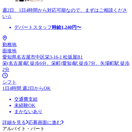
週2日、1日4時間から対応可能なので、まずはご相談くださ
い☆
デパートスタッフ
時給
1,240
円〜
勤務地
面接地
愛知県名古屋市中区栄3-16-1 松坂屋B1
栄(名古屋)駅 徒歩6分、栄町(愛知)駅 徒歩7分、矢場町駅 徒歩
2分
シフト
1日4時間 週2日からOK
交通費支給
未経験OK
まかないあり
詳細を見る
応募画面に進む
アルバイト・パート