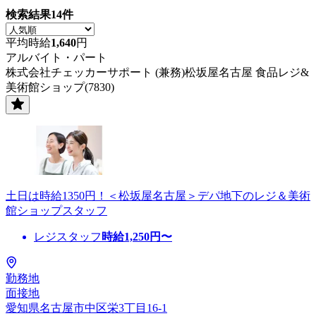
検索結果
14
件
平均時給
1,640
円
アルバイト・パート
株式会社チェッカーサポート (兼務)松坂屋名古屋 食品レジ&
美術館ショップ(7830)
土日は時給1350円！＜松坂屋名古屋＞デパ地下のレジ＆美術
館ショップスタッフ
レジスタッフ
時給
1,250
円〜
勤務地
面接地
愛知県名古屋市中区栄3丁目16-1