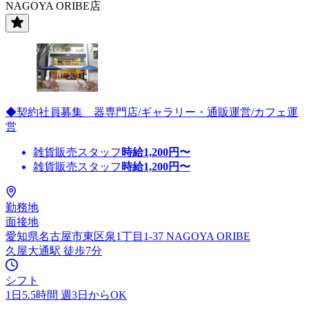
NAGOYA ORIBE店
◆契約社員募集 器専門店/ギャラリー・通販運営/カフェ運
営
雑貨販売スタッフ
時給
1,200
円〜
雑貨販売スタッフ
時給
1,200
円〜
勤務地
面接地
愛知県名古屋市東区泉1丁目1-37 NAGOYA ORIBE
久屋大通駅 徒歩7分
シフト
1日5.5時間 週3日からOK