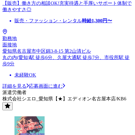
【販売】働き方の相談OK!充実待遇と手厚いサポート体制で
働きやすさ◎
販売・ファッション・レンタル
時給
1,300
円〜
勤務地
面接地
愛知県名古屋市中区錦3-8-15 第2山清ビル
丸の内(愛知)駅 徒歩6分、久屋大通駅 徒歩7分、市役所駅 徒
歩9分
未経験OK
詳細を見る
応募画面に進む
派遣労働者
株式会社シエロ_愛知県【★】エディオン名古屋本店/KB6