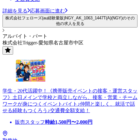
詳細を見る
応募画面に進む
株式会社フェローズ(au経験量販)NGY_AK_1063_1447T(A)(NGY)のその
他の求人を見る
アルバイト・パート
株式会社Trigger-愛知県名古屋市中区
学生・20代活躍中！《携帯販売イベントの接客・運営スタッ
フ》土日メインで学校と両立しながら、接客・営業・チーム
ワークが身につくイベントバイト♪仲間と楽しく、就活で話
せる経験もつくろう♪交通費全額支給！
販売スタッフ
時給
1,500
円〜
2,000
円