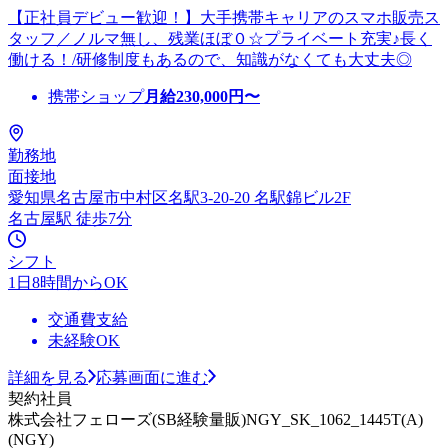
【正社員デビュー歓迎！】大手携帯キャリアのスマホ販売ス
タッフ／ノルマ無し、残業ほぼ０☆プライベート充実♪長く
働ける！/研修制度もあるので、知識がなくても大丈夫◎
携帯ショップ
月給
230,000
円〜
勤務地
面接地
愛知県名古屋市中村区名駅3-20-20 名駅錦ビル2F
名古屋駅 徒歩7分
シフト
1日8時間からOK
交通費支給
未経験OK
詳細を見る
応募画面に進む
契約社員
株式会社フェローズ(SB経験量販)NGY_SK_1062_1445T(A)
(NGY)