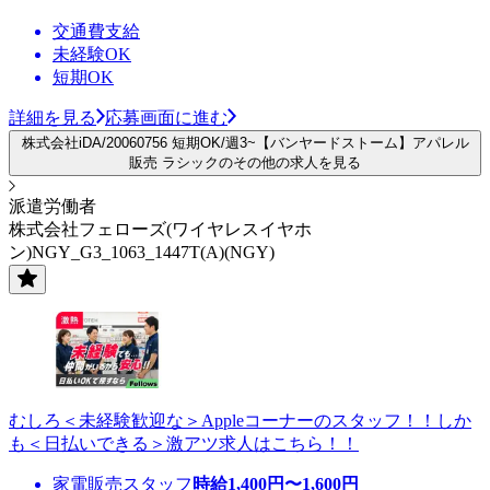
交通費支給
未経験OK
短期OK
詳細を見る
応募画面に進む
株式会社iDA/20060756 短期OK/週3~【バンヤードストーム】アパレル
販売 ラシックのその他の求人を見る
派遣労働者
株式会社フェローズ(ワイヤレスイヤホ
ン)NGY_G3_1063_1447T(A)(NGY)
むしろ＜未経験歓迎な＞Appleコーナーのスタッフ！！しか
も＜日払いできる＞激アツ求人はこちら！！
家電販売スタッフ
時給
1,400
円〜
1,600
円