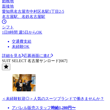
勤務地
面接地
愛知県名古屋市中村区名駅1丁目2-5
名古屋駅、名鉄名古屋駅
シフト
1日8時間 週5日からOK
交通費支給
未経験OK
詳細を見る
応募画面に進む
SUIT SELECT 名古屋サンロード[667]
＜未経験歓迎◎＞人気のスーツブランドで働きませんか？
アパレル販売スタッフ
時給
1,280
円〜