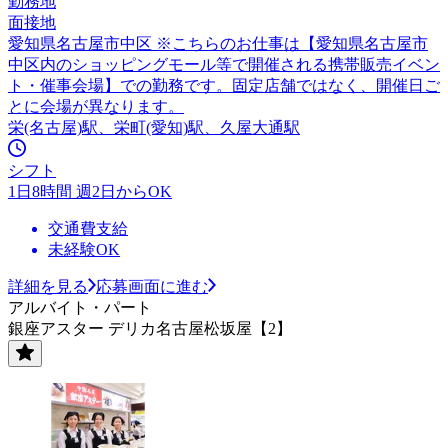
勤務地
面接地
愛知県名古屋市中区 ※こちらのお仕事は【愛知県名古屋市
中区内のショッピングモール等で開催される携帯販売イベン
ト・催事会場】での勤務です。固定店舗ではなく、開催日ご
とに会場が異なります。
栄(名古屋)駅、栄町(愛知)駅、久屋大通駅
シフト
1日8時間 週2日からOK
交通費支給
未経験OK
詳細を見る
応募画面に進む
アルバイト・パート
銀座アスター デリカ名古屋松坂屋【2】