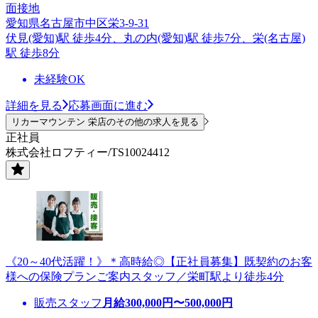
面接地
愛知県名古屋市中区栄3-9-31
伏見(愛知)駅 徒歩4分、丸の内(愛知)駅 徒歩7分、栄(名古屋)
駅 徒歩8分
未経験OK
詳細を見る
応募画面に進む
リカーマウンテン 栄店のその他の求人を見る
正社員
株式会社ロフティー/TS10024412
《20～40代活躍！》＊高時給◎【正社員募集】既契約のお客
様への保険プランご案内スタッフ／栄町駅より徒歩4分
販売スタッフ
月給
300,000
円〜
500,000
円