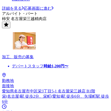
詳細を見る
応募画面に進む
アルバイト・パート
柿安 名古屋栄三越精肉店
加工、販売の募集
デパートスタッフ
時給
1,200
円〜
勤務地
面接地
愛知県名古屋市中区栄3丁目5-1 名古屋栄三越店 B1階
栄(名古屋)駅 徒歩2分、栄町(愛知)駅 徒歩6分、矢場町駅 徒歩
6分