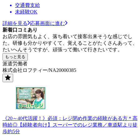
交通費支給
未経験OK
詳細を見る
応募画面に進む
新着口コミあり
お店の雰囲気もよく、落ち着いて接客出来そうな感じでし
た。研修も分かりやすくて、覚えることがたくさんあって、
たいへんそうですが、頑張って働いて行きたいです。
もっと見る
派遣労働者
株式会社ロフティー/NA20000385
《20～40代活躍！》必須：レジ閉め作業の経験がある方＊高
時給◎【経験者向け】スーパーでのレジ業務／車道駅より徒
歩約5分