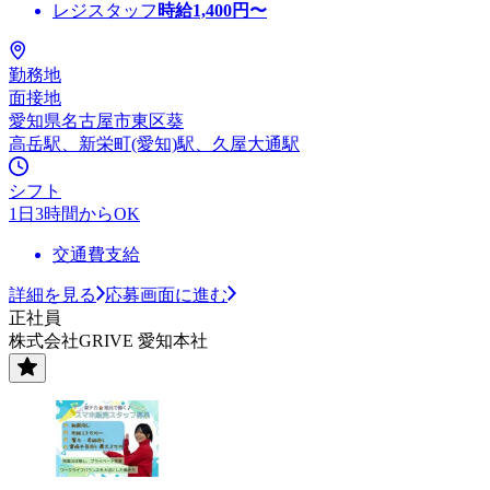
レジスタッフ
時給
1,400
円〜
勤務地
面接地
愛知県名古屋市東区葵
高岳駅、新栄町(愛知)駅、久屋大通駅
シフト
1日3時間からOK
交通費支給
詳細を見る
応募画面に進む
正社員
株式会社GRIVE 愛知本社