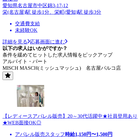
愛知県名古屋市中区錦3-17-12
栄(名古屋)駅 徒歩1分、栄町(愛知)駅 徒歩3分
交通費支給
未経験OK
詳細を見る
応募画面に進む
以下の求人はいかがですか？
条件を緩めてヒットした求人情報をピックアップ
アルバイト・パート
MISCH MASCH(ミッシュマッシュ) 名古屋パルコ店
【レディースアパレル販売】20～30代活躍中★社員登用あり
★WEB面接OK◎
アパレル販売スタッフ
時給
1,150
円〜
1,500
円