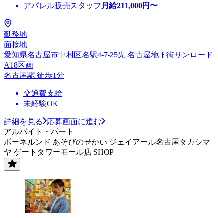
アパレル販売スタッフ
月給
211,000
円〜
勤務地
面接地
愛知県名古屋市中村区名駅4-7-25先 名古屋地下街サンロード
A18区画
名古屋駅 徒歩1分
交通費支給
未経験OK
詳細を見る
応募画面に進む
アルバイト・パート
ボーネルンド あそびのせかい ジェイアール名古屋タカシマ
ヤ ゲートタワーモール店 SHOP