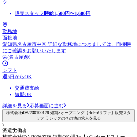
ク
販売スタッフ
時給
1,500
円〜
1,600
円
勤務地
面接地
愛知県名古屋市中区 詳細な勤務地につきましては、面接時
にご確認をお願いいたします
栄(名古屋)駅
シフト
週5日からOK
交通費支給
短期OK
詳細を見る
応募画面に進む
株式会社iDA/200100126 短期×オープニング【ReFa/リファ】販売スタ
ッフ ラシックのその他の求人を見る
派遣労働者
株式会社iDA/20060756 短期OK/週3~【バンヤードストー