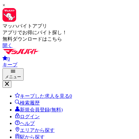
×
マッハバイトアプリ
アプリでお得にバイト探し！
無料ダウンロードはこちら
開く
0
キープ
メニュー
キープした求人を見る
0
検索履歴
新規会員登録(無料)
ログイン
ヘルプ
エリアから探す
駅から探す