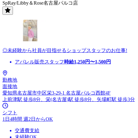
SpRay/Libby＆Rose名古屋パルコ店
◎未経験から社員が目指せるショップスタッフのお仕事!
アパレル販売スタッフ
時給
1,250
円〜
1,500
円
勤務地
面接地
愛知県名古屋市中区栄3-29-1 名古屋パルコ西館4F
上前津駅 徒歩8分、栄(名古屋)駅 徒歩8分、矢場町駅 徒歩3分
シフト
1日4時間 週2日からOK
交通費支給
未経験OK