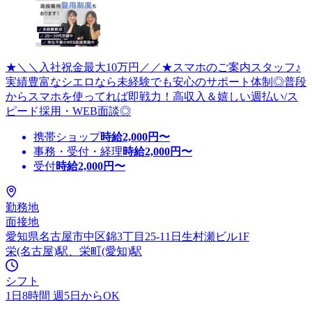
★＼＼入社祝金最大10万円／／★スマホのご案内スタッフ♪
実績豊富なシエロなら未経験でも安心のサポート体制◎普段
からスマホを使ってれば即戦力！高収入＆嬉しい週払い/ス
ピード採用・WEB面談◎
携帯ショップ
時給
2,000
円〜
事務・受付・経理
時給
2,000
円〜
受付
時給
2,000
円〜
勤務地
面接地
愛知県名古屋市中区錦3丁目25-11日生村瀬ビル1F
栄(名古屋)駅、栄町(愛知)駅
シフト
1日8時間 週5日からOK