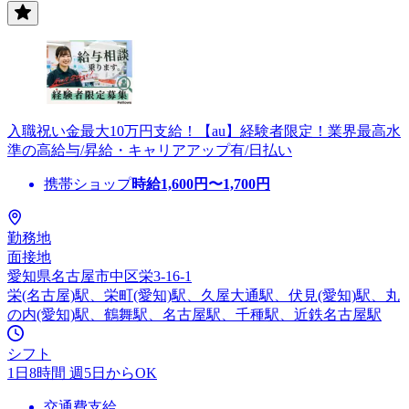
入職祝い金最大10万円支給！【au】経験者限定！業界最高水
準の高給与/昇給・キャリアアップ有/日払い
携帯ショップ
時給
1,600
円〜
1,700
円
勤務地
面接地
愛知県名古屋市中区栄3-16-1
栄(名古屋)駅、栄町(愛知)駅、久屋大通駅、伏見(愛知)駅、丸
の内(愛知)駅、鶴舞駅、名古屋駅、千種駅、近鉄名古屋駅
シフト
1日8時間 週5日からOK
交通費支給