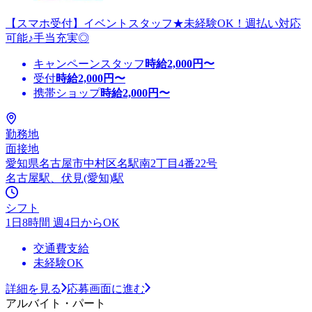
【スマホ受付】イベントスタッフ★未経験OK！週払い対応
可能♪手当充実◎
キャンペーンスタッフ
時給
2,000
円〜
受付
時給
2,000
円〜
携帯ショップ
時給
2,000
円〜
勤務地
面接地
愛知県名古屋市中村区名駅南2丁目4番22号
名古屋駅、伏見(愛知)駅
シフト
1日8時間 週4日からOK
交通費支給
未経験OK
詳細を見る
応募画面に進む
アルバイト・パート