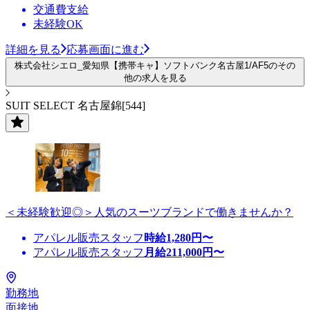
交通費支給
未経験OK
詳細を見る
応募画面に進む
株式会社シエロ_愛知県【携帯キャ】ソフトバンク名古屋1/AF5のその
他の求人を見る
SUIT SELECT 名古屋錦[544]
＜未経験歓迎◎＞人気のスーツブランドで働きませんか？
アパレル販売スタッフ
時給
1,280
円〜
アパレル販売スタッフ
月給
211,000
円〜
勤務地
面接地