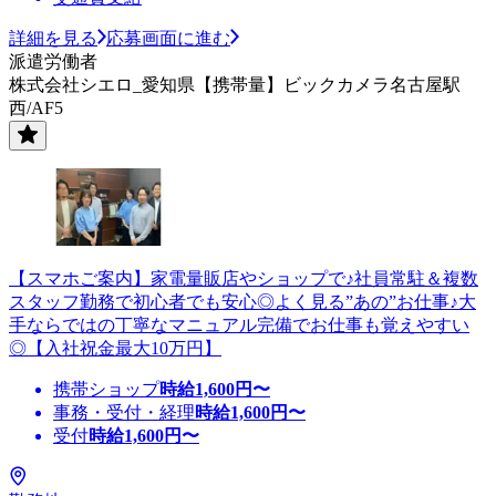
詳細を見る
応募画面に進む
派遣労働者
株式会社シエロ_愛知県【携帯量】ビックカメラ名古屋駅
西/AF5
【スマホご案内】家電量販店やショップで♪社員常駐＆複数
スタッフ勤務で初心者でも安心◎よく見る”あの”お仕事♪大
手ならではの丁寧なマニュアル完備でお仕事も覚えやすい
◎【入社祝金最大10万円】
携帯ショップ
時給
1,600
円〜
事務・受付・経理
時給
1,600
円〜
受付
時給
1,600
円〜