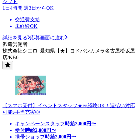
シフト
1日4時間 週3日からOK
交通費支給
未経験OK
詳細を見る
応募画面に進む
派遣労働者
株式会社シエロ_愛知県【★】ヨドバシカメラ名古屋松坂屋
店/KB6
【スマホ受付】イベントスタッフ★未経験OK！週払い対応
可能♪手当充実◎
キャンペーンスタッフ
時給
2,000
円〜
受付
時給
2,000
円〜
携帯ショップ
時給
2,000
円〜