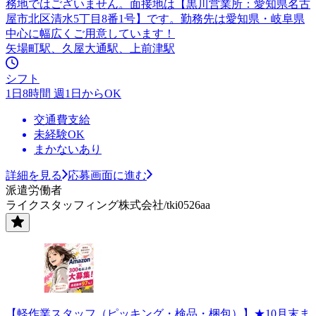
務地ではございません。面接地は【黒川営業所：愛知県名古
屋市北区清水5丁目8番1号】です。勤務先は愛知県・岐阜県
中心に幅広くご用意しています！
矢場町駅、久屋大通駅、上前津駅
シフト
1日8時間 週1日からOK
交通費支給
未経験OK
まかないあり
詳細を見る
応募画面に進む
派遣労働者
ライクスタッフィング株式会社/tki0526aa
【軽作業スタッフ（ピッキング・検品・梱包）】★10月末ま