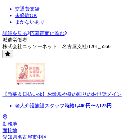
交通費支給
未経験OK
まかないあり
詳細を見る
応募画面に進む
派遣労働者
株式会社ニッソーネット 名古屋支社/1201_5566
【急募＆日払いok】お散歩や身の回りのお世話メイン
老人介護施設スタッフ
時給
1,400
円〜
2,125
円
勤務地
面接地
愛知県名古屋市中区