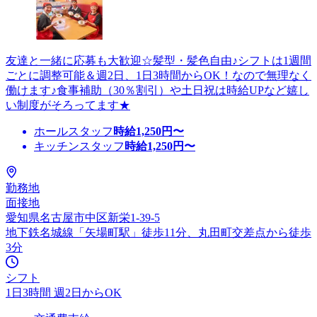
友達と一緒に応募も大歓迎☆髪型・髪色自由♪シフトは1週間
ごとに調整可能＆週2日、1日3時間からOK！なので無理なく
働けます♪食事補助（30％割引）や土日祝は時給UPなど嬉し
い制度がそろってます★
ホールスタッフ
時給
1,250
円〜
キッチンスタッフ
時給
1,250
円〜
勤務地
面接地
愛知県名古屋市中区新栄1-39-5
地下鉄名城線「矢場町駅」徒歩11分、丸田町交差点から徒歩
3分
シフト
1日3時間 週2日からOK