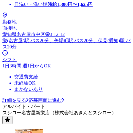
皿洗い・洗い場
時給
1,300
円〜
1,625
円
勤務地
面接地
愛知県名古屋市中区栄3-12-12
栄(名古屋)駅 バス20分、矢場町駅 バス20分、伏見(愛知)駅 バ
ス20分
シフト
1日3時間 週1日からOK
交通費支給
未経験OK
まかないあり
詳細を見る
応募画面に進む
アルバイト・パート
スシロー名古屋新栄店（株式会社あきんどスシロー）