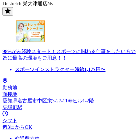
Dr.stretch 栄大津通店/ds
98%が未経験スタート！スポーツに関わる仕事をしたい方の
為に最高の環境をご用意！！
スポーツインストラクター
時給
1,177
円〜
勤務地
面接地
愛知県名古屋市中区栄3-27-11寿ビル1-2階
矢場町駅
シフト
週3日からOK
交通費支給