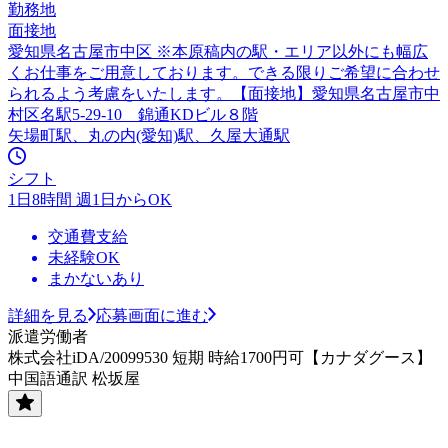
勤務地
面接地
愛知県名古屋市中区 ※本原稿内の駅・エリア以外にも幅広
くお仕事をご用意しております。できる限りご希望に合わせ
られるよう考慮をいたします。【面接地】愛知県名古屋市中
村区名駅5-29-10 錦通KDビル８階
矢場町駅、丸の内(愛知)駅、久屋大通駅
シフト
1日8時間 週1日からOK
交通費支給
未経験OK
まかないあり
詳細を見る
応募画面に進む
派遣労働者
株式会社iDA/20099530 短期 時給1700円可【カナダグース】
中国語通訳 松坂屋