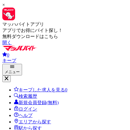
×
マッハバイトアプリ
アプリでお得にバイト探し！
無料ダウンロードはこちら
開く
0
キープ
メニュー
キープした求人を見る
0
検索履歴
新規会員登録(無料)
ログイン
ヘルプ
エリアから探す
駅から探す