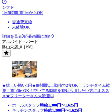
シフト
1日5時間 週1日からOK
交通費支給
未経験OK
詳細を見る
応募画面に進む
アルバイト・パート
豚山栄店_01[198]
★嬉しい賄い1円★8時間以上勤務で2食OK！ランチタイム歓
迎！週1/3h~OK！空いてる時間を有効活用したい方にオスス
メ★フリーターさん大歓迎◎
ホールスタッフ
時給
1,300
円〜
1,625
円
キッチンスタッフ
時給
1,300
円〜
1,625
円