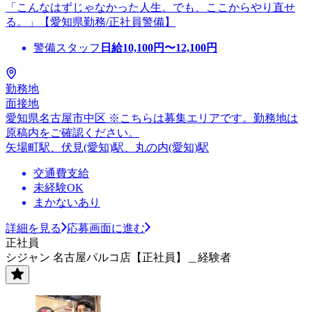
「こんなはずじゃなかった人生。でも、ここからやり直せ
る。」【愛知県勤務/正社員警備】
警備スタッフ
日給
10,100
円〜
12,100
円
勤務地
面接地
愛知県名古屋市中区 ※こちらは募集エリアです。勤務地は
原稿内をご確認ください。
矢場町駅、伏見(愛知)駅、丸の内(愛知)駅
交通費支給
未経験OK
まかないあり
詳細を見る
応募画面に進む
正社員
シジャン 名古屋パルコ店【正社員】＿経験者