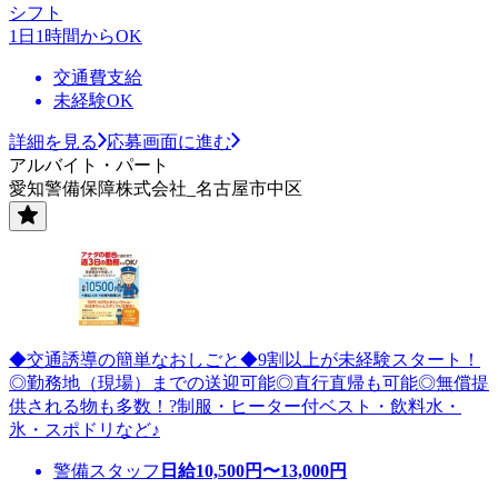
シフト
1日1時間からOK
交通費支給
未経験OK
詳細を見る
応募画面に進む
アルバイト・パート
愛知警備保障株式会社_名古屋市中区
◆交通誘導の簡単なおしごと◆9割以上が未経験スタート！
◎勤務地（現場）までの送迎可能◎直行直帰も可能◎無償提
供される物も多数！?制服・ヒーター付ベスト・飲料水・
氷・スポドリなど♪
警備スタッフ
日給
10,500
円〜
13,000
円