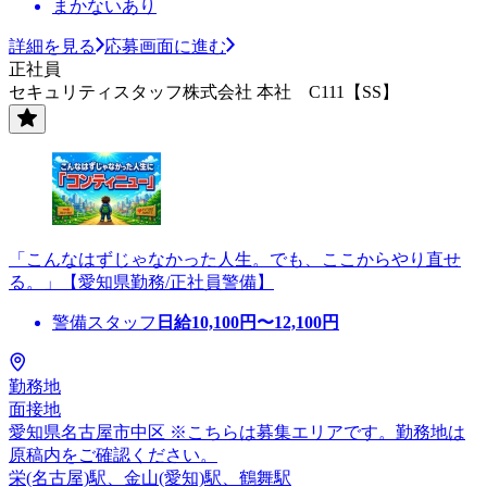
まかないあり
詳細を見る
応募画面に進む
正社員
セキュリティスタッフ株式会社 本社 C111【SS】
「こんなはずじゃなかった人生。でも、ここからやり直せ
る。」【愛知県勤務/正社員警備】
警備スタッフ
日給
10,100
円〜
12,100
円
勤務地
面接地
愛知県名古屋市中区 ※こちらは募集エリアです。勤務地は
原稿内をご確認ください。
栄(名古屋)駅、金山(愛知)駅、鶴舞駅