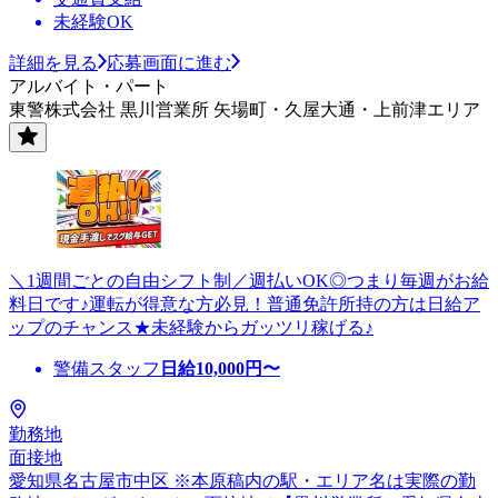
未経験OK
詳細を見る
応募画面に進む
アルバイト・パート
東警株式会社 黒川営業所 矢場町・久屋大通・上前津エリア
＼1週間ごとの自由シフト制／週払いOK◎つまり毎週がお給
料日です♪運転が得意な方必見！普通免許所持の方は日給ア
ップのチャンス★未経験からガッツリ稼げる♪
警備スタッフ
日給
10,000
円〜
勤務地
面接地
愛知県名古屋市中区 ※本原稿内の駅・エリア名は実際の勤