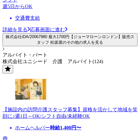
週5日からOK
交通費支給
詳細を見る
応募画面に進む
株式会社iDA/20067980 最大1700円【ジョーマローンロンドン】販売ス
タッフ 松坂屋のその他の求人を見る
アルバイト・パート
株式会社ユニシード 介護 アルバイト(124)
【施設内の訪問介護スタッフ募集】資格を活かして地域を笑
顔に♪週1日～OK/シフト自由/未経験OK
ホームヘルパー
時給
1,400
円〜