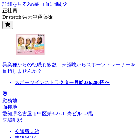
詳細を見る
応募画面に進む
正社員
Dr.stretch 栄大津通店/ds
異業種からの転職も多数！未経験からスポーツトレーナーを
目指しませんか？
スポーツインストラクター
月給
236,200
円〜
勤務地
面接地
愛知県名古屋市中区栄3-27-11寿ビル1-2階
矢場町駅
交通費支給
未経験OK