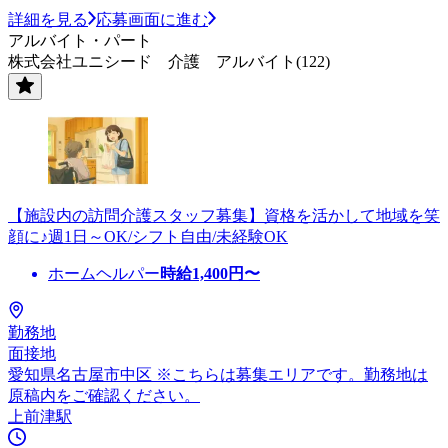
詳細を見る
応募画面に進む
アルバイト・パート
株式会社ユニシード 介護 アルバイト(122)
【施設内の訪問介護スタッフ募集】資格を活かして地域を笑
顔に♪週1日～OK/シフト自由/未経験OK
ホームヘルパー
時給
1,400
円〜
勤務地
面接地
愛知県名古屋市中区 ※こちらは募集エリアです。勤務地は
原稿内をご確認ください。
上前津駅