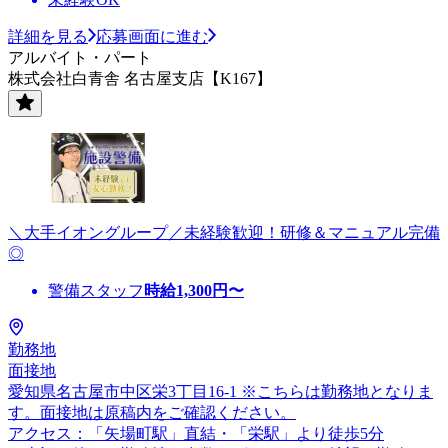
詳細を見る
応募画面に進む
アルバイト・パート
株式会社白青舎 名古屋支店【K167】
＼大手イオングループ／未経験歓迎！研修＆マニュアル完備
◎
警備スタッフ
時給
1,300
円〜
勤務地
面接地
愛知県名古屋市中区栄3丁目16-1 ※こちらは勤務地となりま
す。面接地は原稿内をご確認ください。
アクセス：「矢場町駅」直結・「栄駅」より徒歩5分