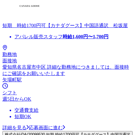
短期 時給1700円可【カナダグース】中国語通訳 松坂屋
アパレル販売スタッフ
時給
1,600
円〜
1,700
円
勤務地
面接地
愛知県名古屋市中区 詳細な勤務地につきましては、面接時
にご確認をお願いいたします
矢場町駅
シフト
週5日からOK
交通費支給
短期OK
詳細を見る
応募画面に進む
株式会社iDA/20099530 短期 時給1700円可【カナダグース】中国語通訳