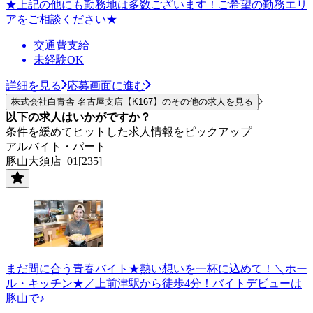
★上記の他にも勤務地は多数ございます！ご希望の勤務エリ
アをご相談ください★
交通費支給
未経験OK
詳細を見る
応募画面に進む
株式会社白青舎 名古屋支店【K167】のその他の求人を見る
以下の求人はいかがですか？
条件を緩めてヒットした求人情報をピックアップ
アルバイト・パート
豚山大須店_01[235]
まだ間に合う青春バイト★熱い想いを一杯に込めて！＼ホー
ル・キッチン★／上前津駅から徒歩4分！バイトデビューは
豚山で♪