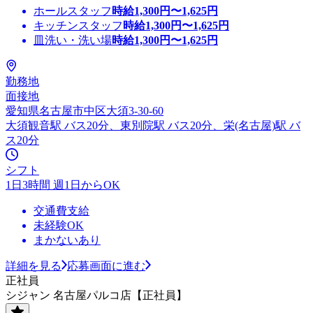
ホールスタッフ
時給
1,300
円〜
1,625
円
キッチンスタッフ
時給
1,300
円〜
1,625
円
皿洗い・洗い場
時給
1,300
円〜
1,625
円
勤務地
面接地
愛知県名古屋市中区大須3-30-60
大須観音駅 バス20分、東別院駅 バス20分、栄(名古屋)駅 バ
ス20分
シフト
1日3時間 週1日からOK
交通費支給
未経験OK
まかないあり
詳細を見る
応募画面に進む
正社員
シジャン 名古屋パルコ店【正社員】