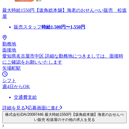
最大時給1550円【坂角総本舖】海老のおせんべい販売 松坂
屋
販売スタッフ
時給
1,500
円〜
1,550
円
勤務地
面接地
愛知県名古屋市中区 詳細な勤務地につきましては、面接時
にご確認をお願いいたします
矢場町駅
シフト
週4日からOK
交通費支給
詳細を見る
応募画面に進む
株式会社iDA/20097446 最大時給1550円【坂角総本舖】海老のおせんべ
い販売 松坂屋のその他の求人を見る