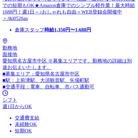
での短期もOK★Amazon倉庫でのシンプル軽作業！最大時給
1688円！週1日～♪おしゃれも自由＜WEB登録会開催中
＞/tki0526aa
倉庫スタッフ
時給
1,350
円〜
1,688
円
勤務地
面接地
愛知県名古屋市中区 ※募集エリアです。勤務地の詳細は別
途お伝えいたします。
■募集エリア：愛知県名古屋市中区
■駅：上前津駅、大須観音駅、矢場町駅
■交通手段：電車、自転車、市バス通勤可
シフト
週1日からOK
交通費支給
未経験OK
短期OK