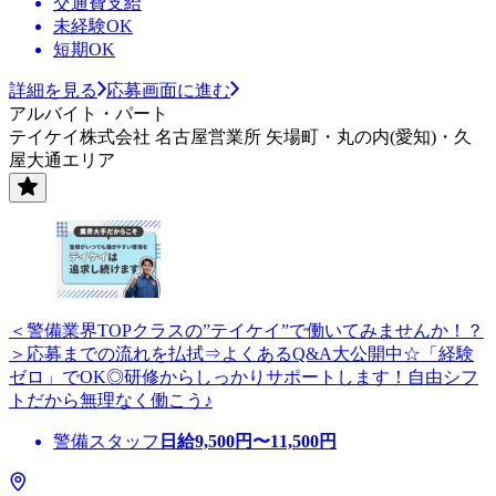
交通費支給
未経験OK
短期OK
詳細を見る
応募画面に進む
アルバイト・パート
テイケイ株式会社 名古屋営業所 矢場町・丸の内(愛知)・久
屋大通エリア
＜警備業界TOPクラスの”テイケイ”で働いてみませんか！？
＞応募までの流れを払拭⇒よくあるQ&A大公開中☆「経験
ゼロ」でOK◎研修からしっかりサポートします！自由シフ
トだから無理なく働こう♪
警備スタッフ
日給
9,500
円〜
11,500
円