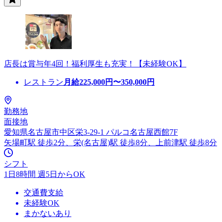
店長は賞与年4回！福利厚生も充実！【未経験OK】
レストラン
月給
225,000
円〜
350,000
円
勤務地
面接地
愛知県名古屋市中区栄3-29-1 パルコ名古屋西館7F
矢場町駅 徒歩2分、栄(名古屋)駅 徒歩8分、上前津駅 徒歩8分
シフト
1日8時間 週5日からOK
交通費支給
未経験OK
まかないあり