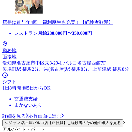
店長は賞与年4回！福利厚生も充実！【経験者歓迎】
レストラン
月給
280,000
円〜
350,000
円
勤務地
面接地
愛知県名古屋市中区栄3-29-1 パルコ名古屋西館7F
矢場町駅 徒歩2分、栄(名古屋)駅 徒歩8分、上前津駅 徒歩8分
シフト
1日8時間 週5日からOK
交通費支給
まかないあり
詳細を見る
応募画面に進む
シジャン 名古屋パルコ店【正社員】＿経験者のその他の求人を見る
アルバイト・パート