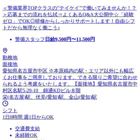
＜警備業界TOPクラスの”テイケイ”で働いてみませんか！？
＞応募までの流れを払拭⇒よくあるQ&A大公開中☆「経験
ゼロ」でOK◎研修からしっかりサポートします！自由シフ
トだから無理なく働こう♪
警備スタッフ
日給
9,500
円〜
11,500
円
勤務地
面接地
愛知県名古屋市中区 ※本原稿内の駅・エリア以外にも幅広
くお仕事をご用意しております。できる限りご希望に合わせ
られるよう考慮をいたします。【面接地】愛知県名古屋市中
村区名駅5-29-10 錦通KDビル８階
栄(名古屋)駅、伏見(愛知)駅、金山(愛知)駅
シフト
1日8時間 週1日からOK
交通費支給
未経験OK