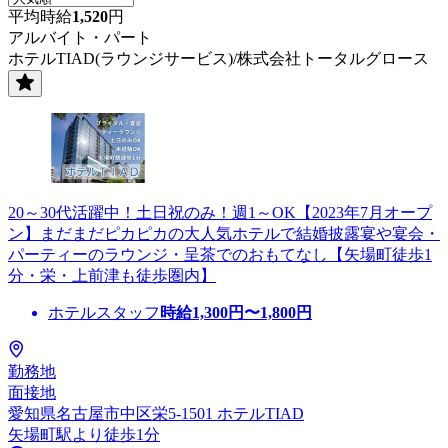
平均時給
1,520
円
アルバイト・パート
ホテルTIAD(ラウンジサービス)/株式会社トータルグロース
20～30代活躍中！土日祝のみ！週1～OK【2023年7月オープ
ン】まだまだピカピカの大人気ホテルで結婚披露宴や宴会・
パーティーのラウンジ・呈茶でのおもてなし【矢場町徒歩1
分・栄・上前津も徒歩圏内】
ホテルスタッフ
時給
1,300
円〜
1,800
円
勤務地
面接地
愛知県名古屋市中区栄5-1501 ホテルTIAD
矢場町駅より徒歩1分