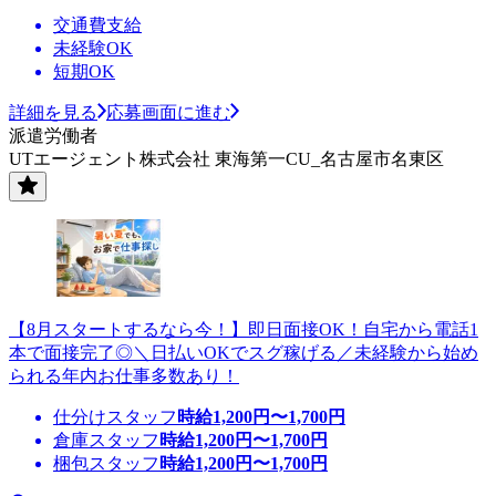
交通費支給
未経験OK
短期OK
詳細を見る
応募画面に進む
派遣労働者
UTエージェント株式会社 東海第一CU_名古屋市名東区
【8月スタートするなら今！】即日面接OK！自宅から電話1
本で面接完了◎＼日払いOKでスグ稼げる／未経験から始め
られる年内お仕事多数あり！
仕分けスタッフ
時給
1,200
円〜
1,700
円
倉庫スタッフ
時給
1,200
円〜
1,700
円
梱包スタッフ
時給
1,200
円〜
1,700
円