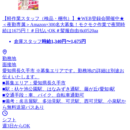
【軽作業スタッフ（検品・梱包）】★WEB登録会開催中★
＜夜勤専属＞Amazon×300名大募集！モクモク作業で夜間時
給は1675円！＃日払いOK＃髪服自由/tki0520aa
倉庫スタッフ
時給
1,340
円〜
1,675
円
勤務地
面接地
愛知県長久手市 ※募集エリアです。勤務地の詳細は別途お
伝えいたします。
■募集エリア：愛知県長久手市
■駅：杁ケ池公園駅、はなみずき通駅、藤が丘(愛知)駅
■交通手段：車、バイク、自転車通勤可
■備考：名古屋駅、多治見駅、可児駅、西可児駅、小泉駅か
ら無料送迎バスあり
シフト
週3日からOK