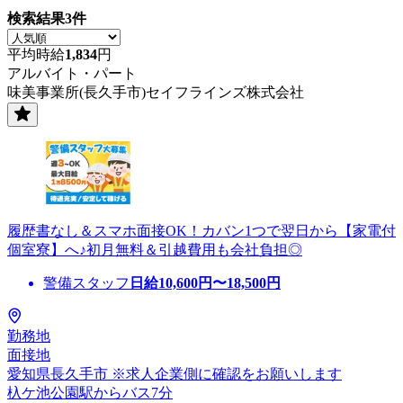
検索結果
3
件
平均時給
1,834
円
アルバイト・パート
味美事業所(長久手市)セイフラインズ株式会社
履歴書なし＆スマホ面接OK！カバン1つで翌日から【家電付
個室寮】へ♪初月無料＆引越費用も会社負担◎
警備スタッフ
日給
10,600
円〜
18,500
円
勤務地
面接地
愛知県長久手市 ※求人企業側に確認をお願いします
杁ケ池公園駅からバス7分