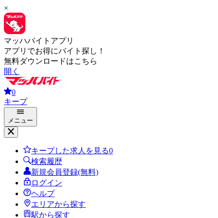
×
マッハバイトアプリ
アプリでお得にバイト探し！
無料ダウンロードはこちら
開く
0
キープ
メニュー
キープした求人を見る
0
検索履歴
新規会員登録(無料)
ログイン
ヘルプ
エリアから探す
駅から探す