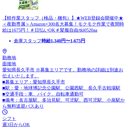
【軽作業スタッフ（検品・梱包）】★WEB登録会開催中★
＜夜勤専属＞Amazon×300名大募集！モクモク作業で夜間時
給は1675円！＃日払いOK＃髪服自由/tki0520aa
倉庫スタッフ
時給
1,340
円〜
1,675
円
勤務地
面接地
愛知県長久手市 ※募集エリアです。勤務地の詳細は別途お
伝えいたします。
■募集エリア：愛知県長久手市
■駅：愛・地球博記念公園駅、公園西駅、長久手古戦場駅
■交通手段：車、バイク、自転車通勤可
■備考：名古屋駅、多治見駅、可児駅、西可児駅、小泉駅か
ら無料送迎バスあり
シフト
週3日からOK