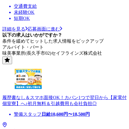
交通費支給
未経験OK
短期OK
詳細を見る
応募画面に進む
以下の求人はいかがですか？
条件を緩めてヒットした求人情報をピックアップ
アルバイト・パート
味美事業所(長久手市02)セイフラインズ株式会社
履歴書なし＆スマホ面接OK！カバン1つで翌日から【家電付
個室寮】へ♪初月無料＆引越費用も会社負担◎
警備スタッフ
日給
10,600
円〜
18,500
円