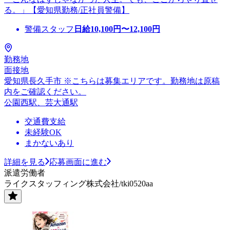
る。」【愛知県勤務/正社員警備】
警備スタッフ
日給
10,100
円〜
12,100
円
勤務地
面接地
愛知県長久手市 ※こちらは募集エリアです。勤務地は原稿
内をご確認ください。
公園西駅、芸大通駅
交通費支給
未経験OK
まかないあり
詳細を見る
応募画面に進む
派遣労働者
ライクスタッフィング株式会社/tki0520aa