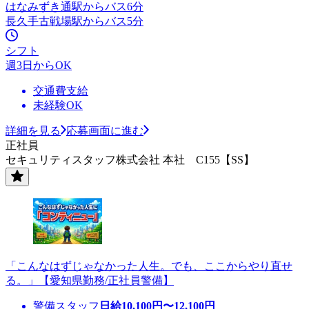
はなみずき通駅からバス6分
長久手古戦場駅からバス5分
シフト
週3日からOK
交通費支給
未経験OK
詳細を見る
応募画面に進む
正社員
セキュリティスタッフ株式会社 本社 C155【SS】
「こんなはずじゃなかった人生。でも、ここからやり直せ
る。」【愛知県勤務/正社員警備】
警備スタッフ
日給
10,100
円〜
12,100
円