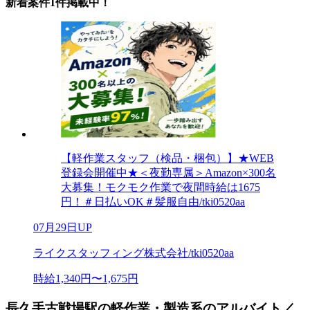
新着案件1件掲載中！
【軽作業スタッフ（検品・梱包）】★WEB
登録会開催中★＜夜勤専属＞Amazon×300名
大募集！モクモク作業で夜間時給は1675
円！＃日払いOK＃髪服自由/tki0520aa
07月29日UP
ライクスタッフィング株式会社/tki0520aa
時給1,340円〜1,675円
長久手古戦場駅の軽作業・製造系のアルバイト／