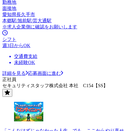
勤務地
面接地
愛知県長久手市
本郷駅/旭前駅/芸大通駅
※求人企業側に確認をお願いします
シフト
週3日からOK
交通費支給
未経験OK
詳細を見る
応募画面に進む
正社員
セキュリティスタッフ株式会社 本社 C154【SS】
「こんなはずじゃなかった人生。でも、ここからやり直せ