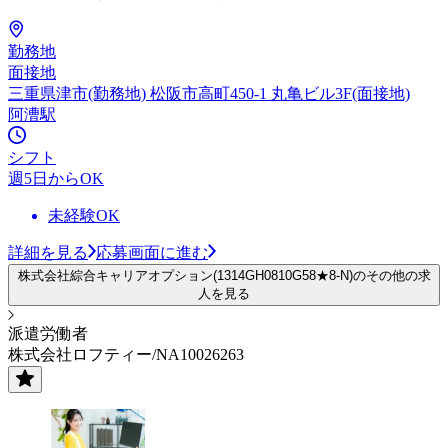
勤務地
面接地
三重県津市(勤務地) 松阪市高町450-1 丸亀ビル3F(面接地)
阿漕駅
シフト
週5日からOK
未経験OK
詳細を見る
応募画面に進む
株式会社綜合キャリアオプション(1314GH0810G58★8-N)のその他の求
人を見る
派遣労働者
株式会社ロフティー/NA10026263