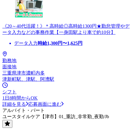
《20～40代活躍！》＊高時給◎高時給1300円★勤怠管理やデ
ータ入力などの事務作業【一身田駅より車で約10分】
データ入力
時給
1,300
円〜
1,625
円
勤務地
面接地
三重県津市濃町内多
津新町駅、津駅、阿漕駅
シフト
1日8時間からOK
詳細を見る
応募画面に進む
アルバイト・パート
ユースタイルケア【津市】01_重訪_非常勤_夜勤/Jb