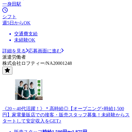
一身田駅
シフト
週5日からOK
交通費支給
未経験OK
詳細を見る
応募画面に進む
派遣労働者
株式会社ロフティー/NA20001248
《20～40代活躍！》＊高時給◎【オープニング×時給1,500
円】家電量販店での接客・販売スタッフ募集！未経験からス
タートして安定収入をGET♪
販売スタッフ
時給
1,500
円〜
1,875
円