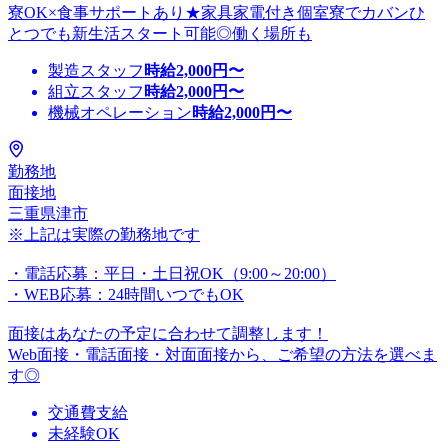
寮OK×食事サポートあり★家具家電付き個室寮でカバンひ
とつでも新生活スタート可能◎働く場所も
製造スタッフ
時給
2,000
円〜
組立スタッフ
時給
2,000
円〜
機械オペレーション
時給
2,000
円〜
勤務地
面接地
三重県津市
※上記は実際の勤務地です
・電話応募：平日・土日祝OK（9:00～20:00）
・WEB応募：24時間いつでもOK
面接はあなたの予定に合わせて調整します！
Web面接・電話面接・対面面接から、ご希望の方法を選べま
す◎
交通費支給
未経験OK