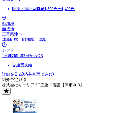
医療・福祉系
時給
1,300
円〜
1,400
円
勤務地
面接地
三重県津市
津新町駅、阿漕駅、津駅
シフト
1日8時間 週3日からOK
交通費支給
詳細を見る
応募画面に進む
紹介予定派遣
株式会社キャリア SC三重／看護【津市-013】