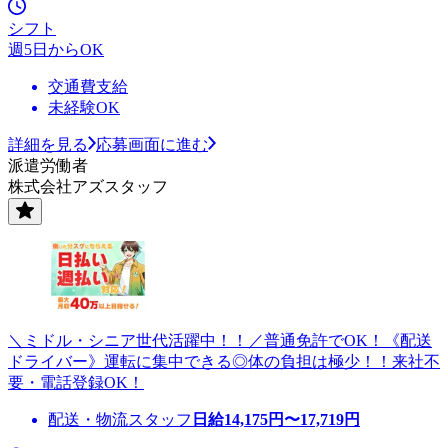
シフト
週5日からOK
交通費支給
未経験OK
詳細を見る
応募画面に進む
派遣労働者
株式会社アズスタッフ
＼ミドル・シニア世代活躍中！！／普通免許でOK！《配送
ドライバー》運転に集中できる◎体の負担は極少！！来社不
要・電話登録OK！
配送・物流スタッフ
日給
14,175
円〜
17,719
円