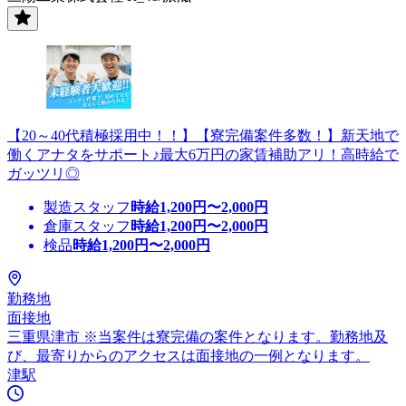
【20～40代積極採用中！！】【寮完備案件多数！】新天地で
働くアナタをサポート♪最大6万円の家賃補助アリ！高時給で
ガッツリ◎
製造スタッフ
時給
1,200
円〜
2,000
円
倉庫スタッフ
時給
1,200
円〜
2,000
円
検品
時給
1,200
円〜
2,000
円
勤務地
面接地
三重県津市 ※当案件は寮完備の案件となります。勤務地及
び、最寄りからのアクセスは面接地の一例となります。
津駅