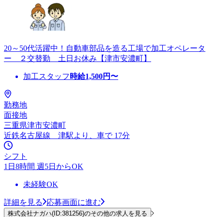
20～50代活躍中！自動車部品を造る工場で加工オペレータ
ー ２交替勤 土日お休み【津市安濃町】
加工スタッフ
時給
1,500
円〜
勤務地
面接地
三重県津市安濃町
近鉄名古屋線 津駅より、車で 17分
シフト
1日8時間 週5日からOK
未経験OK
詳細を見る
応募画面に進む
株式会社ナガハ(ID:381256)のその他の求人を見る