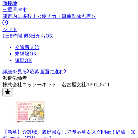
面接地
三重県津市
津市内に多数！＜駅チカ・車通勤okも有＞
シフト
1日8時間 週5日からOK
交通費支給
未経験OK
短期OK
詳細を見る
応募画面に進む
派遣労働者
株式会社ニッソーネット 名古屋支社/1201_6711
【急募】介護職／履歴書なしで即応募＆スグ開始！経験・知