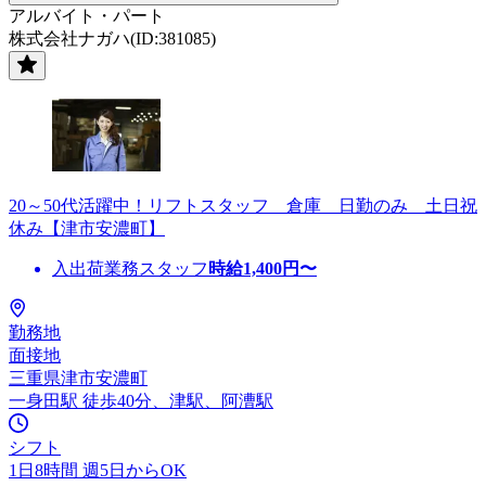
アルバイト・パート
株式会社ナガハ(ID:381085)
20～50代活躍中！リフトスタッフ 倉庫 日勤のみ 土日祝
休み【津市安濃町】
入出荷業務スタッフ
時給
1,400
円〜
勤務地
面接地
三重県津市安濃町
一身田駅 徒歩40分、津駅、阿漕駅
シフト
1日8時間 週5日からOK