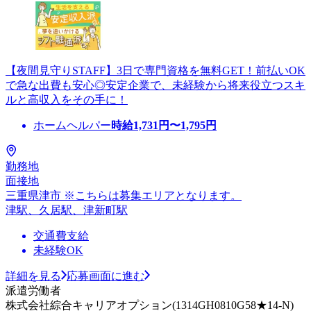
【夜間見守りSTAFF】3日で専門資格を無料GET！前払いOK
で急な出費も安心◎安定企業で、未経験から将来役立つスキ
ルと高収入をその手に！
ホームヘルパー
時給
1,731
円〜
1,795
円
勤務地
面接地
三重県津市 ※こちらは募集エリアとなります。
津駅、久居駅、津新町駅
交通費支給
未経験OK
詳細を見る
応募画面に進む
派遣労働者
株式会社綜合キャリアオプション(1314GH0810G58★14-N)