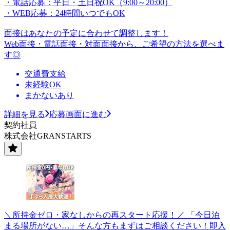
・電話応募：平日・土日祝OK（9:00～20:00）
・WEB応募：24時間いつでもOK
面接はあなたの予定に合わせて調整します！
Web面接・電話面接・対面面接から、ご希望の方法を選べま
す◎
交通費支給
未経験OK
まかないあり
詳細を見る
応募画面に進む
契約社員
株式会社GRANSTARTS
＼所持金ゼロ・家なしからの再スタート応援！／ 「今日泊
まる場所がない…」そんな方もまずはご相談ください！即入