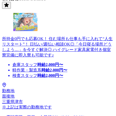
所持金0円でも応募OK！ 住む場所も仕事も手に入れて“人生
リスタート”！ 日払い/週払い相談OK◎「今日寝る場所どう
しよう…」を今すぐ解決◎ ハイグレード家具家電付き個室
寮完備に即入寮も可能です♪
倉庫スタッフ
時給
2,000
円〜
軽作業・製造系
時給
2,000
円〜
検査スタッフ
時給
2,000
円〜
勤務地
面接地
三重県津市
※上記は実際の勤務地です