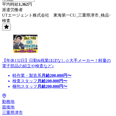
平均時給
1,362
円
派遣労働者
UTエージェント株式会社 東海第一CU_三重県津市_検品･
検査
【年休132日】日勤&残業ほぼなし☆大手メーカー！軽量の
電子部品の組立や検査など♪
軽作業・製造系
月給
200,000
円〜
検査スタッフ
月給
200,000
円〜
梱包スタッフ
月給
200,000
円〜
勤務地
面接地
三重県津市