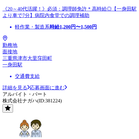
《20～40代活躍！》必須：調理師免許＊高時給◎【一身田駅
より車で7分】病院内食堂での調理補助
軽作業・製造系
時給
1,200
円〜
1,500
円
勤務地
面接地
三重県津市大里窪田町
一身田駅
交通費支給
詳細を見る
応募画面に進む
アルバイト・パート
株式会社ナガハ(ID:381224)