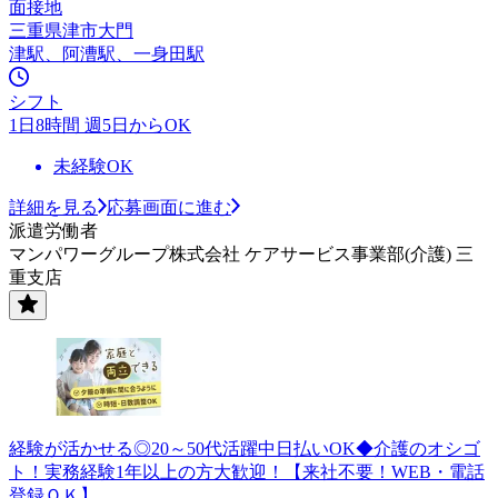
面接地
三重県津市大門
津駅、阿漕駅、一身田駅
シフト
1日8時間 週5日からOK
未経験OK
詳細を見る
応募画面に進む
派遣労働者
マンパワーグループ株式会社 ケアサービス事業部(介護) 三
重支店
経験が活かせる◎20～50代活躍中日払いOK◆介護のオシゴ
ト！実務経験1年以上の方大歓迎！【来社不要！WEB・電話
登録ＯＫ】