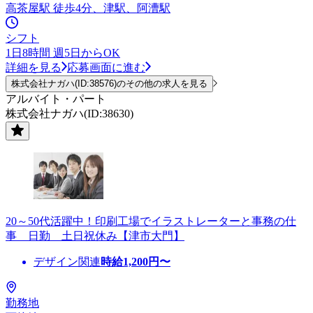
高茶屋駅 徒歩4分、津駅、阿漕駅
シフト
1日8時間 週5日からOK
詳細を見る
応募画面に進む
株式会社ナガハ(ID:38576)のその他の求人を見る
アルバイト・パート
株式会社ナガハ(ID:38630)
20～50代活躍中！印刷工場でイラストレーターと事務の仕
事 日勤 土日祝休み【津市大門】
デザイン関連
時給
1,200
円〜
勤務地