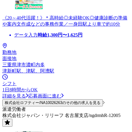
《20～40代活躍！》＊高時給◎未経験OK◎健康診断の準備
や案内文作成などの事務作業／一身田駅より車で約10分
データ入力
時給
1,300
円〜
1,625
円
勤務地
面接地
三重県津市濃町内多
津新町駅、津駅、阿漕駅
シフト
1日8時間からOK
詳細を見る
応募画面に進む
株式会社ロフティー/NA10026263のその他の求人を見る
派遣労働者
株式会社ジャパン・リリーフ 名古屋支店/ngdrmhR-12005