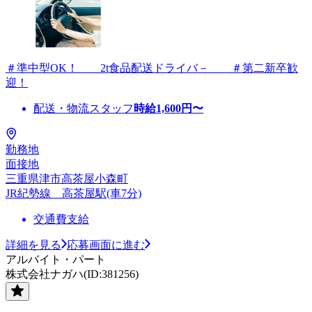
＃準中型OK！ 2t食品配送ドライバ－ ＃第二新卒歓
迎！
配送・物流スタッフ
時給
1,600
円〜
勤務地
面接地
三重県津市高茶屋小森町
JR紀勢線 高茶屋駅(車7分)
交通費支給
詳細を見る
応募画面に進む
アルバイト・パート
株式会社ナガハ(ID:381256)