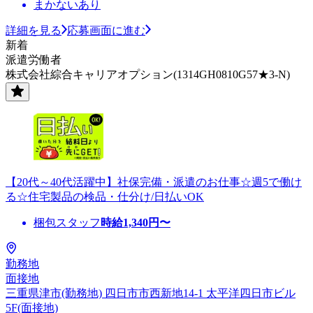
まかないあり
詳細を見る
応募画面に進む
新着
派遣労働者
株式会社綜合キャリアオプション(1314GH0810G57★3-N)
【20代～40代活躍中】社保完備・派遣のお仕事☆週5で働け
る☆住宅製品の検品・仕分け/日払いOK
梱包スタッフ
時給
1,340
円〜
勤務地
面接地
三重県津市(勤務地) 四日市市西新地14-1 太平洋四日市ビル
5F(面接地)