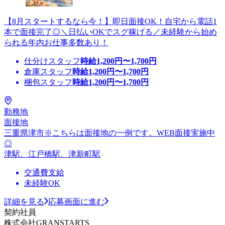
【8月スタートするなら今！】即日面接OK！自宅から電話1
本で面接完了◎＼日払いOKでスグ稼げる／未経験から始め
られる年内お仕事多数あり！
仕分けスタッフ
時給
1,200
円〜
1,700
円
倉庫スタッフ
時給
1,200
円〜
1,700
円
梱包スタッフ
時給
1,200
円〜
1,700
円
勤務地
面接地
三重県津市※こちらは面接地の一例です。WEB面接実施中
◎
津駅、江戸橋駅、津新町駅
交通費支給
未経験OK
詳細を見る
応募画面に進む
契約社員
株式会社GRANSTARTS