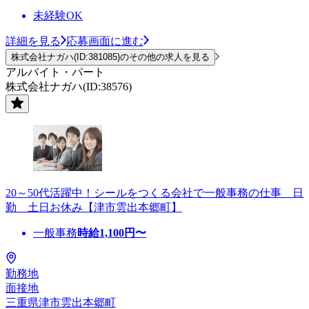
未経験OK
詳細を見る
応募画面に進む
株式会社ナガハ(ID:381085)のその他の求人を見る
アルバイト・パート
株式会社ナガハ(ID:38576)
20～50代活躍中！シールをつくる会社で一般事務の仕事 日
勤 土日お休み【津市雲出本郷町】
一般事務
時給
1,100
円〜
勤務地
面接地
三重県津市雲出本郷町