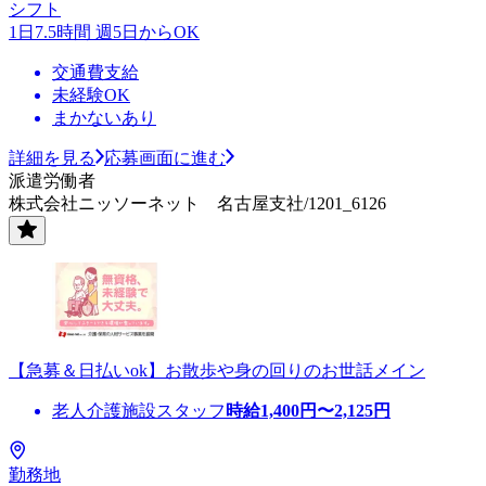
シフト
1日7.5時間 週5日からOK
交通費支給
未経験OK
まかないあり
詳細を見る
応募画面に進む
派遣労働者
株式会社ニッソーネット 名古屋支社/1201_6126
【急募＆日払いok】お散歩や身の回りのお世話メイン
老人介護施設スタッフ
時給
1,400
円〜
2,125
円
勤務地