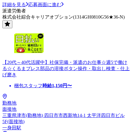
詳細を見る
応募画面に進む
派遣労働者
株式会社綜合キャリアオプション(1314GH0810G56★36-N)
【20代～40代活躍中】社保完備・派遣のお仕事☆週5で働け
る☆くるまプレス部品の溶接ボタン操作・取出し検査・仕上
げ磨き
梱包スタッフ
時給
1,150
円〜
勤務地
面接地
三重県津市(勤務地) 四日市市西新地14-1 太平洋四日市ビル
5F(面接地)
一身田駅