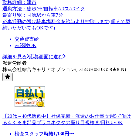
勤務詳細：津市
通勤方法：徒歩/車/自転車/バス/バイク
最寄り駅：阿漕駅から車7分
※車通勤の際は駐車場料金を給与より控除します(個人で契
約いただいてもOKです)
交通費支給
未経験OK
詳細を見る
応募画面に進む
派遣労働者
株式会社綜合キャリアオプション(1314GH0810G58★8-N)
【20代～40代活躍中】社保完備・派遣のお仕事☆週5で働け
る☆くるま部品プラコネクタの座り目視検査/日払いOK
検査スタッフ
時給
1,130
円〜