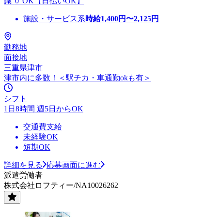
識"0"OK【日払いOK】
施設・サービス系
時給
1,400
円〜
2,125
円
勤務地
面接地
三重県津市
津市内に多数！＜駅チカ・車通勤okも有＞
シフト
1日8時間 週5日からOK
交通費支給
未経験OK
短期OK
詳細を見る
応募画面に進む
派遣労働者
株式会社ロフティー/NA10026262