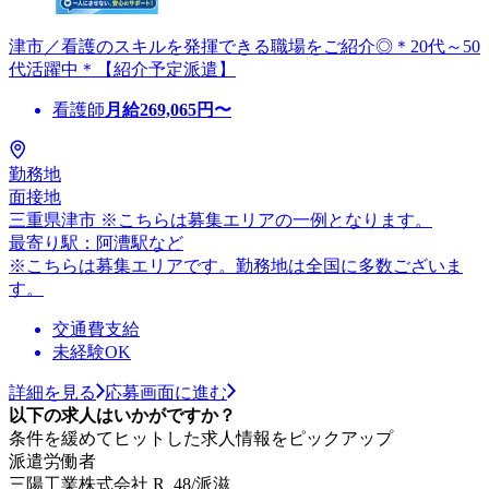
津市／看護のスキルを発揮できる職場をご紹介◎＊20代～50
代活躍中＊【紹介予定派遣】
看護師
月給
269,065
円〜
勤務地
面接地
三重県津市 ※こちらは募集エリアの一例となります。
最寄り駅：阿漕駅など
※こちらは募集エリアです。勤務地は全国に多数ございま
す。
交通費支給
未経験OK
詳細を見る
応募画面に進む
以下の求人はいかがですか？
条件を緩めてヒットした求人情報をピックアップ
派遣労働者
三陽工業株式会社 R_48/派滋