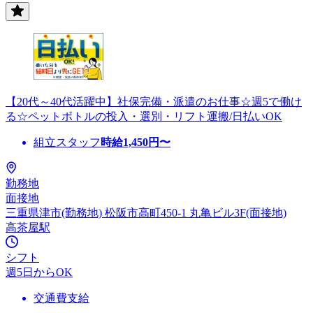
【20代～40代活躍中】社保完備・派遣のお仕事☆週5で働け
る☆ペットボトルの投入・選別・リフト運搬/日払いOK
組立スタッフ
時給
1,450
円〜
勤務地
面接地
三重県津市(勤務地) 松阪市高町450-1 丸亀ビル3F(面接地)
高茶屋駅
シフト
週5日からOK
交通費支給