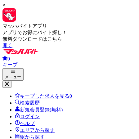
×
マッハバイトアプリ
アプリでお得にバイト探し！
無料ダウンロードはこちら
開く
0
キープ
メニュー
キープした求人を見る
0
検索履歴
新規会員登録(無料)
ログイン
ヘルプ
エリアから探す
駅から探す