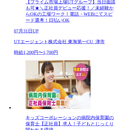
【プライム市場上場UTグループ】当日面談
も可★＼正社員デビュー応援！／未経験か
らOKの工場ワーク！電話・WEBにてスピ
ード選考！日払いOK
07月31日UP
UTエージェント株式会社 東海第一CU_津市
時給1,200円〜1,700円
キッズコーポレーションの病院内保育園の
保育士【正社員】求人！子どもとじっくり
関われる環境