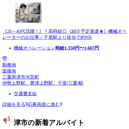
《20～40代活躍！》＊高時給◎《紹介予定派遣★》機械オペ
レーターのお仕事／千里駅より徒歩で約9分
機械オペレーション
時給
1,350
円〜
1,687
円
勤務地
面接地
三重県津市河芸町
伊勢上野駅、豊津上野駅、千里(三重)駅
交通費支給
詳細を見る
応募画面に進む
津市の新着アルバイト