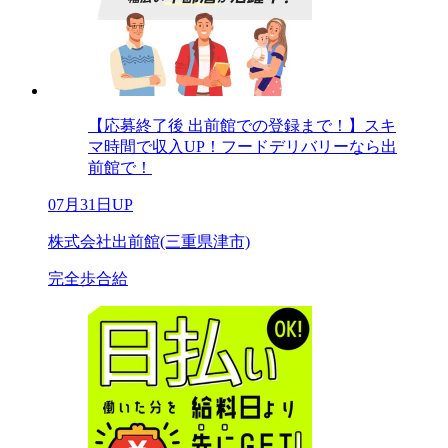
【応募終了後 出前館での登録まで！】スキ
マ時間で収入UP！フードデリバリーなら出
前館で！
07月31日UP
株式会社出前館(三重県津市)
完全歩合給