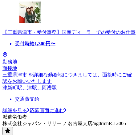
【三重県津市・受付事務】国産ディーラーでの受付のお仕事
受付
時給
1,300
円〜
勤務地
面接地
三重県津市 ※詳細な勤務地につきましては、面接時にご確
認をお願いいたします
津新町駅、津駅、阿漕駅
交通費支給
詳細を見る
応募画面に進む
派遣労働者
株式会社ジャパン・リリーフ 名古屋支店/ngdrmhR-12005