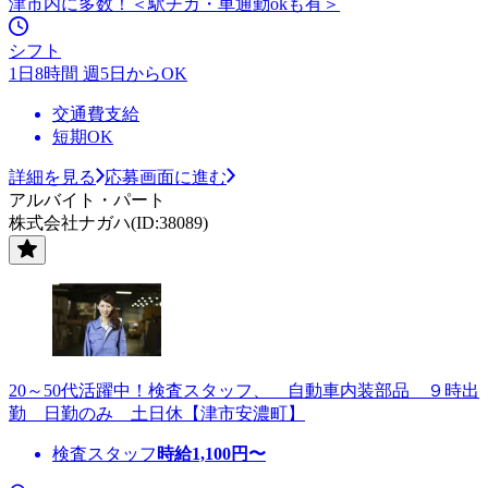
津市内に多数！＜駅チカ・車通勤okも有＞
シフト
1日8時間 週5日からOK
交通費支給
短期OK
詳細を見る
応募画面に進む
アルバイト・パート
株式会社ナガハ(ID:38089)
20～50代活躍中！検査スタッフ、 自動車内装部品 ９時出
勤 日勤のみ 土日休【津市安濃町】
検査スタッフ
時給
1,100
円〜