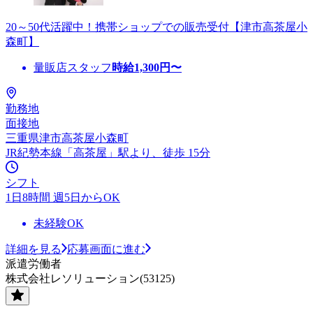
20～50代活躍中！携帯ショップでの販売受付【津市高茶屋小
森町】
量販店スタッフ
時給
1,300
円〜
勤務地
面接地
三重県津市高茶屋小森町
JR紀勢本線「高茶屋」駅より、徒歩 15分
シフト
1日8時間 週5日からOK
未経験OK
詳細を見る
応募画面に進む
派遣労働者
株式会社レソリューション(53125)