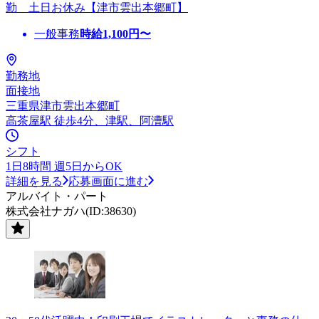
勤 土日お休み【津市雲出本郷町】
一般事務
時給
1,100
円〜
勤務地
面接地
三重県津市雲出本郷町
高茶屋駅 徒歩4分、津駅、阿漕駅
シフト
1日8時間 週5日からOK
詳細を見る
応募画面に進む
アルバイト・パート
株式会社ナガハ(ID:38630)