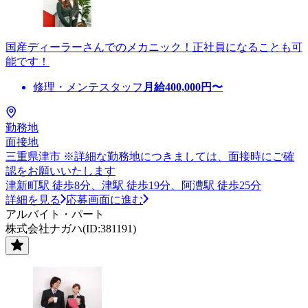
国産ディーラーさんでのメカニック！正社員になることも可
能です！
修理・メンテスタッフ
月給
400,000
円〜
勤務地
面接地
三重県津市 ※詳細な勤務地につきましては、面接時にご確
認をお願いいたします
津新町駅 徒歩8分、津駅 徒歩19分、阿漕駅 徒歩25分
詳細を見る
応募画面に進む
アルバイト・パート
株式会社ナガハ(ID:381191)