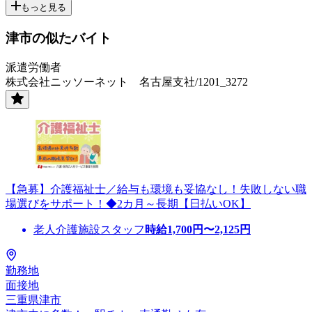
もっと見る
津市の似たバイト
派遣労働者
株式会社ニッソーネット 名古屋支社/1201_3272
【急募】介護福祉士／給与も環境も妥協なし！失敗しない職
場選びをサポート！◆2カ月～長期【日払いOK】
老人介護施設スタッフ
時給
1,700
円〜
2,125
円
勤務地
面接地
三重県津市