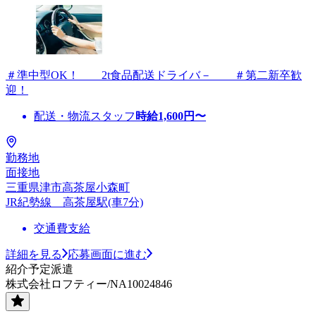
＃準中型OK！ 2t食品配送ドライバ－ ＃第二新卒歓
迎！
配送・物流スタッフ
時給
1,600
円〜
勤務地
面接地
三重県津市高茶屋小森町
JR紀勢線 高茶屋駅(車7分)
交通費支給
詳細を見る
応募画面に進む
紹介予定派遣
株式会社ロフティー/NA10024846