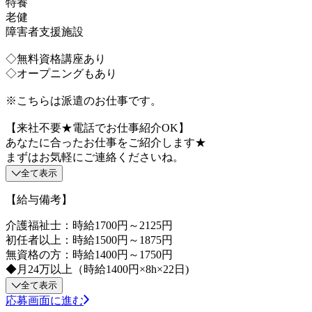
特養
老健
障害者支援施設
◇無料資格講座あり
◇オープニングもあり
※こちらは派遣のお仕事です。
【来社不要★電話でお仕事紹介OK】
あなたに合ったお仕事をご紹介します★
まずはお気軽にご連絡くださいね。
全て表示
【給与備考】
介護福祉士：時給1700円～2125円
初任者以上：時給1500円～1875円
無資格の方：時給1400円～1750円
◆月24万以上（時給1400円×8h×22日)
全て表示
応募画面に進む