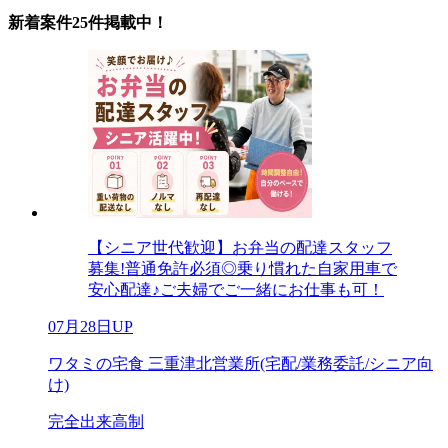
新着案件25件掲載中！
【シニア世代歓迎】お弁当の配達スタッフ
募集!普通免許必須◎乗り慣れた自家用車で
安心配達♪ご夫婦でご一緒にお仕事も可！
07月28日UP
ワタミの宅食 三重津北営業所(宅配/業務委託/シニア向
け)
完全出来高制