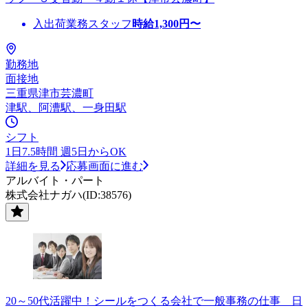
入出荷業務スタッフ
時給
1,300
円〜
勤務地
面接地
三重県津市芸濃町
津駅、阿漕駅、一身田駅
シフト
1日7.5時間 週5日からOK
詳細を見る
応募画面に進む
アルバイト・パート
株式会社ナガハ(ID:38576)
20～50代活躍中！シールをつくる会社で一般事務の仕事 日