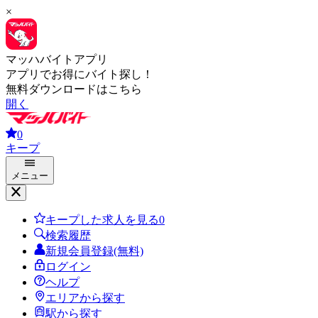
×
マッハバイトアプリ
アプリでお得にバイト探し！
無料ダウンロードはこちら
開く
0
キープ
メニュー
キープした求人を見る
0
検索履歴
新規会員登録(無料)
ログイン
ヘルプ
エリアから探す
駅から探す