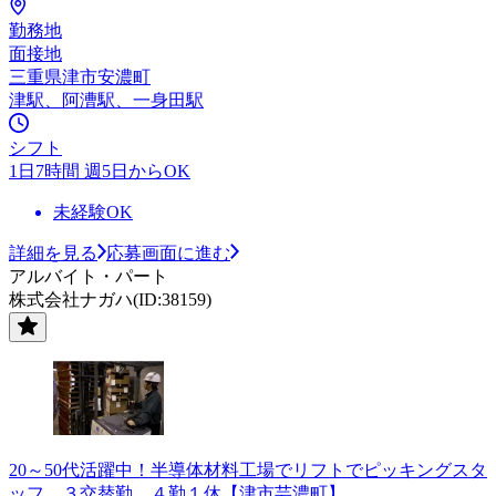
勤務地
面接地
三重県津市安濃町
津駅、阿漕駅、一身田駅
シフト
1日7時間 週5日からOK
未経験OK
詳細を見る
応募画面に進む
アルバイト・パート
株式会社ナガハ(ID:38159)
20～50代活躍中！半導体材料工場でリフトでピッキングスタ
ッフ ３交替勤 ４勤１休【津市芸濃町】