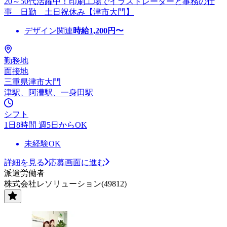
20～50代活躍中！印刷工場でイラストレーターと事務の仕
事 日勤 土日祝休み【津市大門】
デザイン関連
時給
1,200
円〜
勤務地
面接地
三重県津市大門
津駅、阿漕駅、一身田駅
シフト
1日8時間 週5日からOK
未経験OK
詳細を見る
応募画面に進む
派遣労働者
株式会社レソリューション(49812)