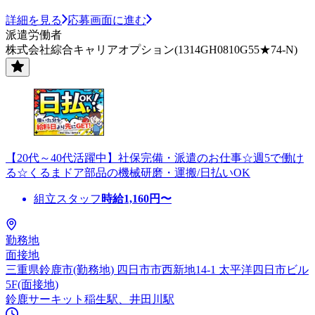
詳細を見る
応募画面に進む
派遣労働者
株式会社綜合キャリアオプション(1314GH0810G55★74-N)
【20代～40代活躍中】社保完備・派遣のお仕事☆週5で働け
る☆くるまドア部品の機械研磨・運搬/日払いOK
組立スタッフ
時給
1,160
円〜
勤務地
面接地
三重県鈴鹿市(勤務地) 四日市市西新地14-1 太平洋四日市ビル
5F(面接地)
鈴鹿サーキット稲生駅、井田川駅