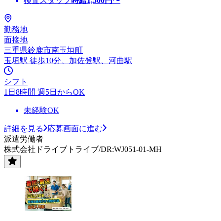
検査スタッフ
時給
1,500
円〜
勤務地
面接地
三重県鈴鹿市南玉垣町
玉垣駅 徒歩10分、加佐登駅、河曲駅
シフト
1日8時間 週5日からOK
未経験OK
詳細を見る
応募画面に進む
派遣労働者
株式会社ドライブトライブ/DR:WJ051-01-MH