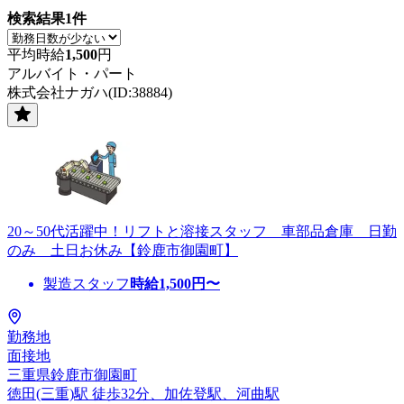
検索結果
1
件
平均時給
1,500
円
アルバイト・パート
株式会社ナガハ(ID:38884)
20～50代活躍中！リフトと溶接スタッフ 車部品倉庫 日勤
のみ 土日お休み【鈴鹿市御園町】
製造スタッフ
時給
1,500
円〜
勤務地
面接地
三重県鈴鹿市御園町
徳田(三重)駅 徒歩32分、加佐登駅、河曲駅