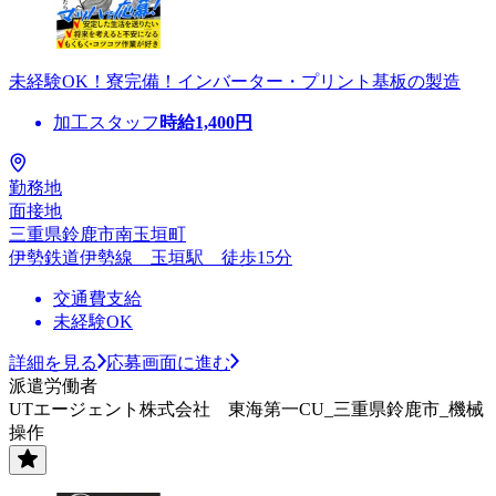
未経験OK！寮完備！インバーター・プリント基板の製造
加工スタッフ
時給
1,400
円
勤務地
面接地
三重県鈴鹿市南玉垣町
伊勢鉄道伊勢線 玉垣駅 徒歩15分
交通費支給
未経験OK
詳細を見る
応募画面に進む
派遣労働者
UTエージェント株式会社 東海第一CU_三重県鈴鹿市_機械
操作