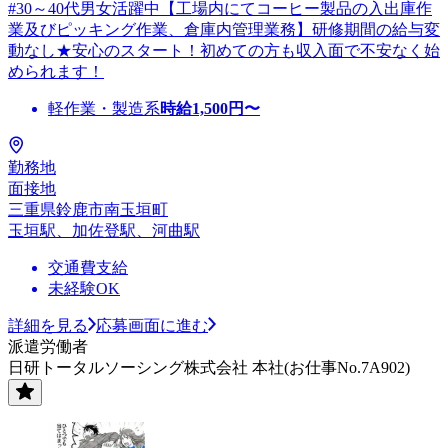
#30～40代男女活躍中【工場内にてコーヒー製品の入出庫作
業及びピッキング作業、倉庫内管理業務】研修期間の給与変
動なし★安心のスタート！初めての方も収入面で不安なく始
められます！
軽作業・製造系
時給
1,500
円〜
勤務地
面接地
三重県鈴鹿市南玉垣町
玉垣駅、加佐登駅、河曲駅
交通費支給
未経験OK
詳細を見る
応募画面に進む
派遣労働者
日研トータルソーシング株式会社 本社(お仕事No.7A902)