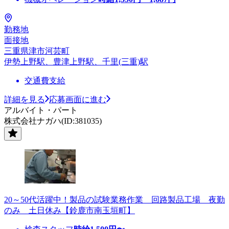
勤務地
面接地
三重県津市河芸町
伊勢上野駅、豊津上野駅、千里(三重)駅
交通費支給
詳細を見る
応募画面に進む
アルバイト・パート
株式会社ナガハ(ID:381035)
20～50代活躍中！製品の試験業務作業 回路製品工場 夜勤
のみ 土日休み【鈴鹿市南玉垣町】