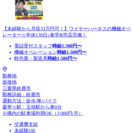
【未経験から月収33万円可！】ワイヤーハーネスの機械オペ
レーター☆年休130日♪食堂&売店完備！
電話受付スタッフ
時給
1,500
円〜
機械オペレーション
時給
1,500
円〜
軽作業・製造系
時給
1,500
円〜
勤務地
面接地
三重県鈴鹿市
勤務詳細：鈴鹿市
通勤方法：徒歩/車/バイク
最寄り駅：玉垣駅から車6分
※構内の駐車場利用OK（3,000円/月）
交通費支給
未経験OK