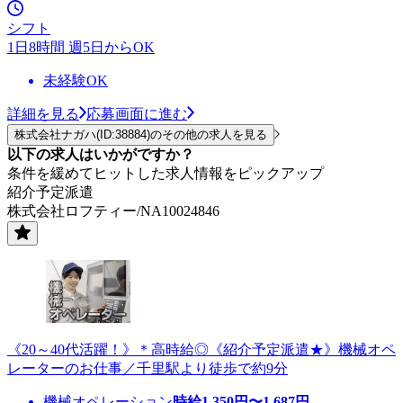
シフト
1日8時間 週5日からOK
未経験OK
詳細を見る
応募画面に進む
株式会社ナガハ(ID:38884)のその他の求人を見る
以下の求人はいかがですか？
条件を緩めてヒットした求人情報をピックアップ
紹介予定派遣
株式会社ロフティー/NA10024846
《20～40代活躍！》＊高時給◎《紹介予定派遣★》機械オペ
レーターのお仕事／千里駅より徒歩で約9分
機械オペレーション
時給
1,350
円〜
1,687
円