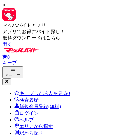
×
マッハバイトアプリ
アプリでお得にバイト探し！
無料ダウンロードはこちら
開く
0
キープ
メニュー
キープした求人を見る
0
検索履歴
新規会員登録(無料)
ログイン
ヘルプ
エリアから探す
駅から探す