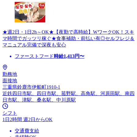
★週2日・1日2h～OK★【夜勤で高時給】WワークOK！スキ
マ時間でガッツリ稼ぐ★食事補助・前払い有◎セルフレジ＆
マニュアル完備で深夜も安心
ファーストフード
時給
1,413
円〜
勤務地
面接地
三重県鈴鹿市伊船町1910-1
近鉄四日市駅、四日市駅、菰野駅、高角駅、河原田駅、南四
日市駅、津駅、桑名駅、中川原駅
シフト
1日2時間 週2日からOK
交通費支給