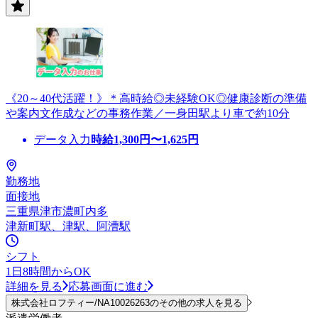
《20～40代活躍！》＊高時給◎未経験OK◎健康診断の準備
や案内文作成などの事務作業／一身田駅より車で約10分
データ入力
時給
1,300
円〜
1,625
円
勤務地
面接地
三重県津市濃町内多
津新町駅、津駅、阿漕駅
シフト
1日8時間からOK
詳細を見る
応募画面に進む
株式会社ロフティー/NA10026263のその他の求人を見る