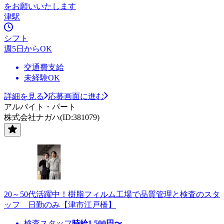
をお願いいたします
津駅
シフト
週5日からOK
交通費支給
未経験OK
詳細を見る
応募画面に進む
アルバイト・パート
株式会社ナガハ(ID:381079)
20～50代活躍中！樹脂フィルム工場で品質管理と検査のスタ
ッフ 日勤のみ【津市江戸橋】
検査スタッフ
時給
1,500
円〜