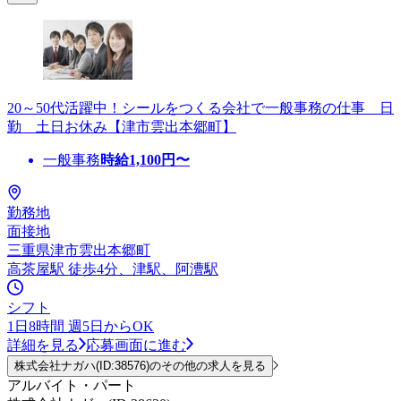
20～50代活躍中！シールをつくる会社で一般事務の仕事 日
勤 土日お休み【津市雲出本郷町】
一般事務
時給
1,100
円〜
勤務地
面接地
三重県津市雲出本郷町
高茶屋駅 徒歩4分、津駅、阿漕駅
シフト
1日8時間 週5日からOK
詳細を見る
応募画面に進む
株式会社ナガハ(ID:38576)のその他の求人を見る
アルバイト・パート