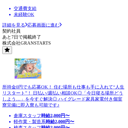
交通費支給
未経験OK
詳細を見る
応募画面に進む
契約社員
あと7日で掲載終了
株式会社GRANSTARTS
所持金0円でも応募OK！ 住む場所も仕事も手に入れて“人生
リスタート”！ 日払い/週払い相談OK◎「今日寝る場所どう
しよう…」を今すぐ解決◎ ハイグレード家具家電付き個室
寮完備に即入寮も可能です♪
倉庫スタッフ
時給
2,000
円〜
軽作業・製造系
時給
2,000
円〜
検査スタッフ
時給
2,000
円〜