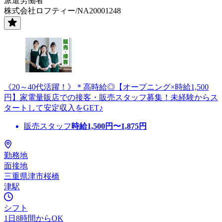
派遣労働者
株式会社ロフティー/NA20001248
《20～40代活躍！》＊高時給◎【オープニング×時給1,500
円】家電量販店での接客・販売スタッフ募集！未経験からス
タートして安定収入をGET♪
販売スタッフ
時給
1,500
円〜
1,875
円
勤務地
面接地
三重県津市桜橋
津駅
シフト
1日8時間からOK