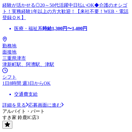
経験が活かせる◎20～50代活躍中日払いOK◆介護のオシゴ
ト！実務経験1年以上の方大歓迎！【来社不要！WEB・電話
登録ＯＫ】
医療・福祉系
時給
1,300
円〜
1,400
円
勤務地
面接地
三重県津市
津新町駅、阿漕駅、津駅
シフト
1日8時間 週3日からOK
交通費支給
詳細を見る
応募画面に進む
アルバイト・パート
すき家 鈴鹿IC店3