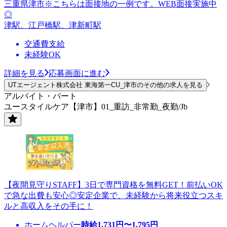
三重県津市※こちらは面接地の一例です。WEB面接実施中
◎
津駅、江戸橋駅、津新町駅
交通費支給
未経験OK
詳細を見る
応募画面に進む
UTエージェント株式会社 東海第一CU_津市のその他の求人を見る
アルバイト・パート
ユースタイルケア【津市】01_重訪_非常勤_夜勤/Jb
【夜間見守りSTAFF】3日で専門資格を無料GET！前払いOK
で急な出費も安心◎安定企業で、未経験から将来役立つスキ
ルと高収入をその手に！
ホームヘルパー
時給
1,731
円〜
1,795
円