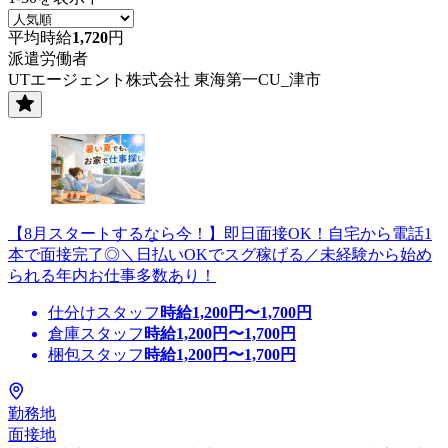
平均時給
1,720
円
派遣労働者
UTエージェント株式会社 東海第一CU_津市
【8月スタートするなら今！】即日面接OK！自宅から電話1
本で面接完了◎＼日払いOKでスグ稼げる／未経験から始め
られる年内お仕事多数あり！
仕分けスタッフ
時給
1,200
円〜
1,700
円
倉庫スタッフ
時給
1,200
円〜
1,700
円
梱包スタッフ
時給
1,200
円〜
1,700
円
勤務地
面接地