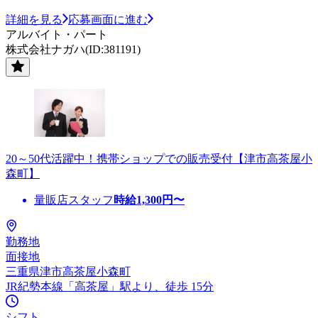
詳細を見る
応募画面に進む
アルバイト・パート
株式会社ナガハ(ID:381191)
20～50代活躍中！携帯ショップでの販売受付【津市高茶屋小
森町】
量販店スタッフ
時給
1,300
円〜
勤務地
面接地
三重県津市高茶屋小森町
JR紀勢本線「高茶屋」駅より、徒歩 15分
シフト