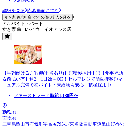
未経験OK
詳細を見る
応募画面に進む
すき家 鈴鹿IC店3のその他の求人を見る
アルバイト・パート
すき家 亀山ハイウェイオアシス店
【早朝働ける方歓迎(手当あり)】◎積極採用中◎【食事補助
＆前払い有】週2・1日2h～OK！セルフレジで簡単接客◎マ
ニュアル完備で初バイト・未経験も安心！積極採用中
ファーストフード
時給
1,180
円〜
勤務地
面接地
三重県亀山市布気町字高塚793-1 (東名阪自動車道亀山HW内)