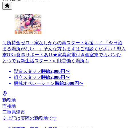
＼所持金ゼロ・家なしからの再スタート応援！／ 「今日泊
まる場所がない…」そんな方もまずはご相談ください！即入
寮OK×食事サポートあり★家具家電付き個室寮でカバンひ
とつでも新生活スタート可能◎働く場所も
製造スタッフ
時給
2,000
円〜
組立スタッフ
時給
2,000
円〜
機械オペレーション
時給
2,000
円〜
勤務地
面接地
三重県津市
※上記は実際の勤務地です