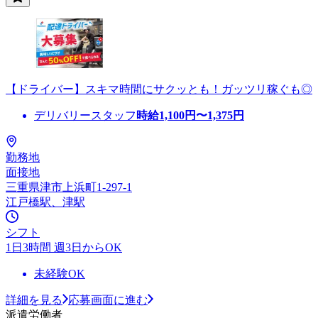
【ドライバー】スキマ時間にサクッとも！ガッツリ稼ぐも◎
デリバリースタッフ
時給
1,100
円〜
1,375
円
勤務地
面接地
三重県津市上浜町1-297-1
江戸橋駅、津駅
シフト
1日3時間 週3日からOK
未経験OK
詳細を見る
応募画面に進む
派遣労働者