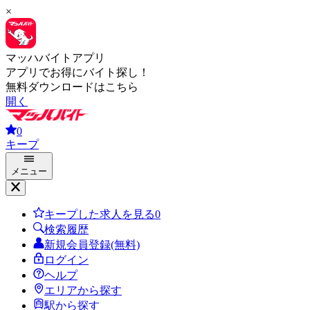
×
マッハバイトアプリ
アプリでお得にバイト探し！
無料ダウンロードはこちら
開く
0
キープ
メニュー
キープした求人を見る
0
検索履歴
新規会員登録(無料)
ログイン
ヘルプ
エリアから探す
駅から探す