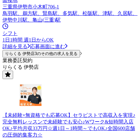
面接地
三重県伊勢市小木町706-1
鳥羽駅、鵜方駅、賢島駅、多気駅、松阪駅、津駅、久居駅、
伊勢中川駅、亀山(三重)駅
シフト
1日1時間 週1日からOK
詳細を見る
応募画面に進む
りらくる 伊勢店3のその他の求人を見る
業務委託契約
りらくる 伊勢店
【未経験×無資格でも応募OK】セラピストで高収入を実現♪
完全無料レッスンで未経験でも安心♪Wワーク&短時間入店
OK♪平均月収33万円☆週1日～1時間～でもOK♪全国600店舗
の圧倒的集客力☆