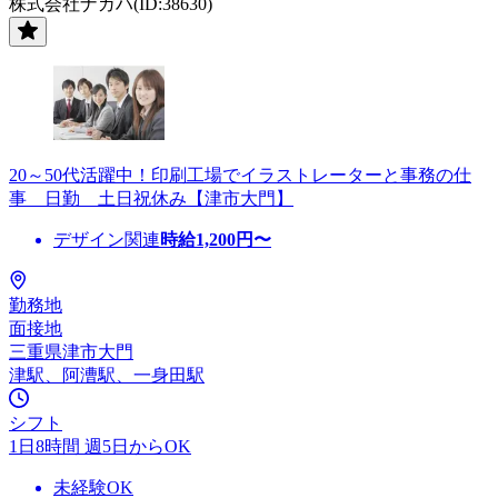
株式会社ナガハ(ID:38630)
20～50代活躍中！印刷工場でイラストレーターと事務の仕
事 日勤 土日祝休み【津市大門】
デザイン関連
時給
1,200
円〜
勤務地
面接地
三重県津市大門
津駅、阿漕駅、一身田駅
シフト
1日8時間 週5日からOK
未経験OK