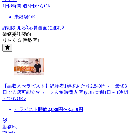
1日8時間 週5日からOK
未経験OK
詳細を見る
応募画面に進む
業務委託契約
りらくる 伊勢店3
【高収入セラピスト】経験者1施術あたり2,840円～！最短3
日で入店可能☆Wワーク＆短時間入店もOK☆週1日～1時間
～でもOK♪
セラピスト
時給
2,088
円〜
3,510
円
勤務地