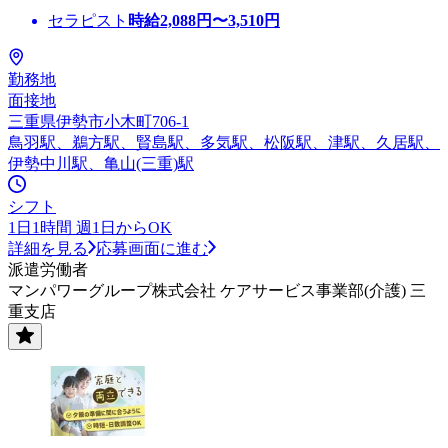
セラピスト
時給
2,088
円〜
3,510
円
勤務地
面接地
三重県伊勢市小木町706-1
鳥羽駅、鵜方駅、賢島駅、多気駅、松阪駅、津駅、久居駅、
伊勢中川駅、亀山(三重)駅
シフト
1日1時間 週1日からOK
詳細を見る
応募画面に進む
派遣労働者
マンパワーグループ株式会社 ケアサービス事業部(介護) 三
重支店