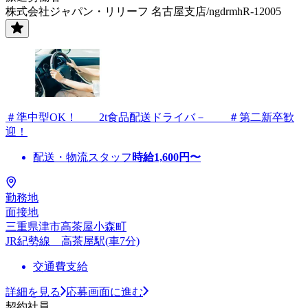
株式会社ジャパン・リリーフ 名古屋支店/ngdrmhR-12005
＃準中型OK！ 2t食品配送ドライバ－ ＃第二新卒歓
迎！
配送・物流スタッフ
時給
1,600
円〜
勤務地
面接地
三重県津市高茶屋小森町
JR紀勢線 高茶屋駅(車7分)
交通費支給
詳細を見る
応募画面に進む
契約社員