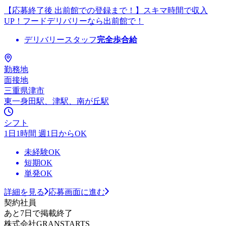
【応募終了後 出前館での登録まで！】スキマ時間で収入
UP！フードデリバリーなら出前館で！
デリバリースタッフ
完全歩合給
勤務地
面接地
三重県津市
東一身田駅、津駅、南が丘駅
シフト
1日1時間 週1日からOK
未経験OK
短期OK
単発OK
詳細を見る
応募画面に進む
契約社員
あと7日で掲載終了
株式会社GRANSTARTS