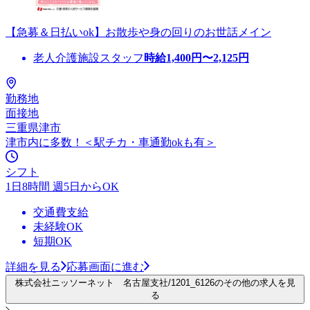
【急募＆日払いok】お散歩や身の回りのお世話メイン
老人介護施設スタッフ
時給
1,400
円〜
2,125
円
勤務地
面接地
三重県津市
津市内に多数！＜駅チカ・車通勤okも有＞
シフト
1日8時間 週5日からOK
交通費支給
未経験OK
短期OK
詳細を見る
応募画面に進む
株式会社ニッソーネット 名古屋支社/1201_6126のその他の求人を見
る