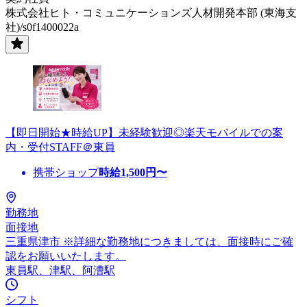
株式会社ヒト・コミュニケーションズ人材開発本部 (東海支
社)/s0f1400022a
【即日開始★時給UP】未経験歓迎◎楽天モバイルでの案
内・受付STAFF＠東員
携帯ショップ
時給
1,500
円〜
勤務地
面接地
三重県津市 ※詳細な勤務地につきましては、面接時にご確
認をお願いいたします。
東員駅、津駅、阿漕駅
シフト