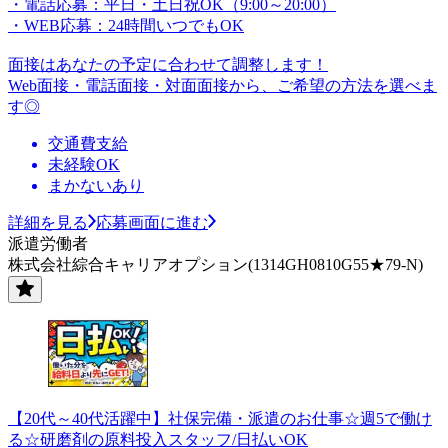
・電話応募：平日・土日祝OK（9:00～20:00）
・WEB応募：24時間いつでもOK
面接はあなたの予定に合わせて調整します！
Web面接・電話面接・対面面接から、ご希望の方法を選べま
す◎
交通費支給
未経験OK
まかないあり
詳細を見る
応募画面に進む
派遣労働者
株式会社綜合キャリアオプション(1314GH0810G55★79-N)
【20代～40代活躍中】社保完備・派遣のお仕事☆週5で働け
る☆研磨剤の原料投入スタッフ/日払いOK