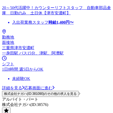
20～50代活躍中！カウンターリフトスタッフ 自動車部品倉
庫 日勤のみ 土日休【津市安濃町】
入出荷業務スタッフ
時給
1,400
円〜
勤務地
面接地
三重県津市安濃町
一身田駅 バス15分、津駅、阿漕駅
シフト
1日8時間 週5日からOK
未経験OK
詳細を見る
応募画面に進む
株式会社ナガハ(ID:381090)のその他の求人を見る
アルバイト・パート
株式会社ナガハ(ID:38576)