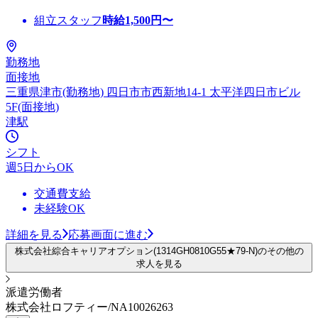
組立スタッフ
時給
1,500
円〜
勤務地
面接地
三重県津市(勤務地) 四日市市西新地14-1 太平洋四日市ビル
5F(面接地)
津駅
シフト
週5日からOK
交通費支給
未経験OK
詳細を見る
応募画面に進む
株式会社綜合キャリアオプション(1314GH0810G55★79-N)のその他の
求人を見る
派遣労働者
株式会社ロフティー/NA10026263