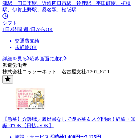
津駅、四日市駅、近鉄四日市駅、鈴鹿駅、平田町駅、柘植
駅、伊賀上野駅、桑名駅、松阪駅
シフト
1日2時間 週2日からOK
交通費支給
未経験OK
詳細を見る
応募画面に進む
派遣労働者
株式会社ニッソーネット 名古屋支社/1201_6711
【急募】介護職／履歴書なしで即応募＆スグ開始！経験・知
識"0"OK【日払いOK】
施設・サービス系
時給
1,400
円〜
2,125
円