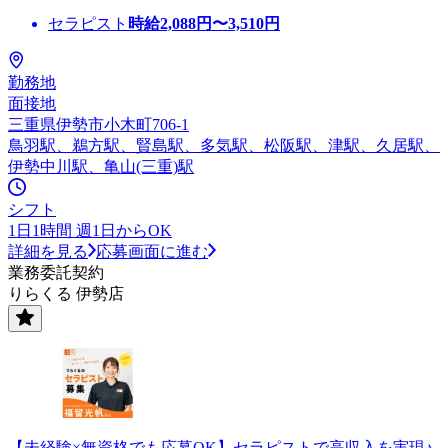
セラピスト
時給
2,088
円〜
3,510
円
勤務地
面接地
三重県伊勢市小木町706-1
鳥羽駅、鵜方駅、賢島駅、多気駅、松阪駅、津駅、久居駅、
伊勢中川駅、亀山(三重)駅
シフト
1日1時間 週1日からOK
詳細を見る
応募画面に進む
業務委託契約
りらくる 伊勢店
【未経験×無資格でも応募OK】セラピストで高収入を実現♪