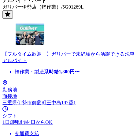
アルバイト・パート
ガリバー伊勢店（軽作業）/5G01269L
【フルタイム歓迎！】ガリバーで未経験から活躍できる洗車
アルバイト
軽作業・製造系
時給
1,300
円〜
勤務地
面接地
三重県伊勢市御薗町王中島197番1
シフト
1日6時間 週4日からOK
交通費支給