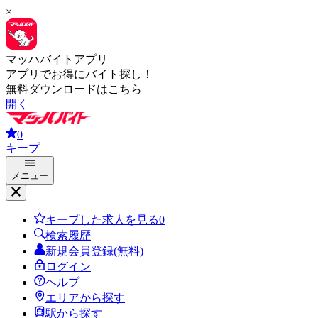
×
マッハバイトアプリ
アプリでお得にバイト探し！
無料ダウンロードはこちら
開く
0
キープ
メニュー
キープした求人を見る
0
検索履歴
新規会員登録(無料)
ログイン
ヘルプ
エリアから探す
駅から探す