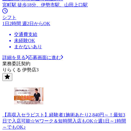
宮町駅 徒歩18分、伊勢市駅、山田上口駅
シフト
1日2時間 週2日からOK
交通費支給
未経験OK
まかないあり
詳細を見る
応募画面に進む
業務委託契約
りらくる 伊勢店3
【高収入セラピスト】経験者1施術あたり2,840円～！最短3
日で入店可能☆Wワーク＆短時間入店もOK☆週1日～1時間
～でもOK♪