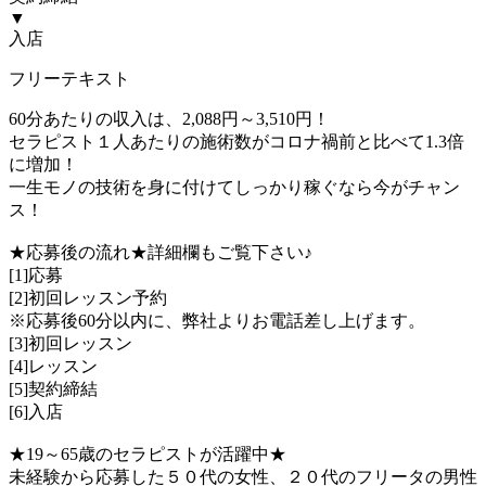
▼
入店
フリーテキスト
60分あたりの収入は、2,088円～3,510円！
セラピスト１人あたりの施術数がコロナ禍前と比べて1.3倍
に増加！
一生モノの技術を身に付けてしっかり稼ぐなら今がチャン
ス！
★応募後の流れ★詳細欄もご覧下さい♪
[1]応募
[2]初回レッスン予約
※応募後60分以内に、弊社よりお電話差し上げます。
[3]初回レッスン
[4]レッスン
[5]契約締結
[6]入店
★19～65歳のセラピストが活躍中★
未経験から応募した５０代の女性、２０代のフリータの男性