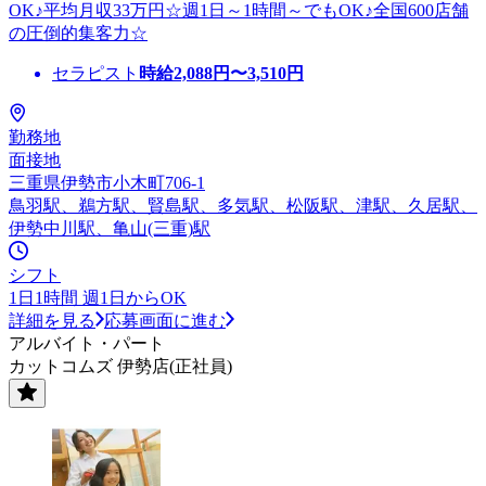
OK♪平均月収33万円☆週1日～1時間～でもOK♪全国600店舗
の圧倒的集客力☆
セラピスト
時給
2,088
円〜
3,510
円
勤務地
面接地
三重県伊勢市小木町706-1
鳥羽駅、鵜方駅、賢島駅、多気駅、松阪駅、津駅、久居駅、
伊勢中川駅、亀山(三重)駅
シフト
1日1時間 週1日からOK
詳細を見る
応募画面に進む
アルバイト・パート
カットコムズ 伊勢店(正社員)