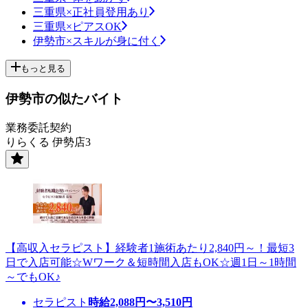
三重県×正社員登用あり
三重県×ピアスOK
伊勢市×スキルが身に付く
もっと見る
伊勢市の似たバイト
業務委託契約
りらくる 伊勢店3
【高収入セラピスト】経験者1施術あたり2,840円～！最短3
日で入店可能☆Wワーク＆短時間入店もOK☆週1日～1時間
～でもOK♪
セラピスト
時給
2,088
円〜
3,510
円