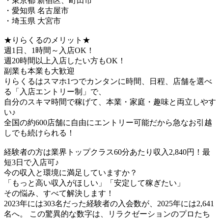
・東京都 新宿区、町田市
・愛知県 名古屋市
・埼玉県 大宮市
★りらくるのメリット★
週1日、1時間～入店OK！
週20時間以上入店したい方もOK！
副業も本業も大歓迎
りらくるはスマホ1つでカンタンに時間、日程、店舗を選べ
る「入店エントリー制」で、
​自分のスキマ時間で稼げて、本業・家庭・趣味と両立しやす
い♪​
全国の約600店舗に自由にエントリー可能だから急なお引越
しでも続けられる！
経験者の方は業界トップクラス60分あたり収入2,840円！最
短3日で入店可♪
今の収入と環境に満足していますか？
「もっと高い収入がほしい」「安定して稼ぎたい」
その悩み、すべて解決します！
2023年には303名だった経験者の入会数が、2025年には2,641
名へ。 この驚異的な数字は、リラクゼーションのプロたち