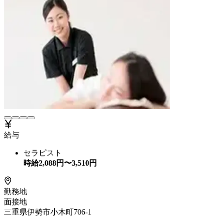
給与
セラピスト
時給
2,088
円〜
3,510
円
勤務地
面接地
三重県伊勢市小木町706-1