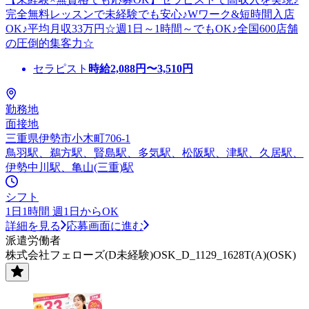
完全無料レッスンで未経験でも安心♪Wワーク&短時間入店
OK♪平均月収33万円☆週1日～1時間～でもOK♪全国600店舗
の圧倒的集客力☆
セラピスト
時給
2,088
円〜
3,510
円
勤務地
面接地
三重県伊勢市小木町706-1
鳥羽駅、鵜方駅、賢島駅、多気駅、松阪駅、津駅、久居駅、
伊勢中川駅、亀山(三重)駅
シフト
1日1時間 週1日からOK
詳細を見る
応募画面に進む
派遣労働者
株式会社フェローズ(D未経験)OSK_D_1129_1628T(A)(OSK)