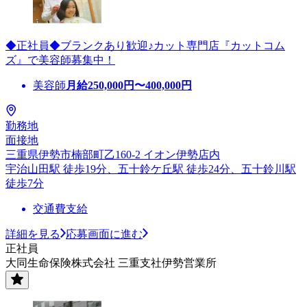
◆正社員◆ブランクあり歓迎♪カット専門店『カットコム
ズ』で美容師募集中！
美容師
月給
250,000
円〜
400,000
円
勤務地
面接地
三重県伊勢市楠部町乙160-2 イオン伊勢店内
宇治山田駅 徒歩19分、五十鈴ケ丘駅 徒歩24分、五十鈴川駅
徒歩7分
交通費支給
詳細を見る
応募画面に進む
正社員
大同生命保険株式会社 三重支社伊勢営業所