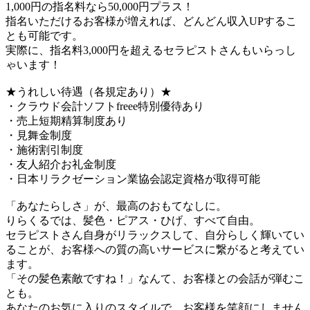
1,000円の指名料なら50,000円プラス！
指名いただけるお客様が増えれば、どんどん収入UPするこ
とも可能です。
実際に、指名料3,000円を超えるセラピストさんもいらっし
ゃいます！
★うれしい待遇（各規定あり）★
・クラウド会計ソフトfreee特別優待あり
・売上短期精算制度あり
・見舞金制度
・施術割引制度
・友人紹介お礼金制度
・日本リラクゼーション業協会認定資格が取得可能
「あなたらしさ」が、最高のおもてなしに。
りらくるでは、髪色・ピアス・ひげ、すべて自由。
セラピストさん自身がリラックスして、自分らしく輝いてい
ることが、お客様への質の高いサービスに繋がると考えてい
ます。
「その髪色素敵ですね！」なんて、お客様との会話が弾むこ
とも。
あなたのお気に入りのスタイルで、お客様を笑顔にしません