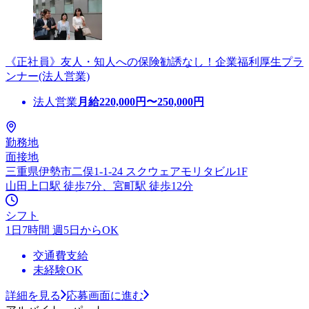
《正社員》友人・知人への保険勧誘なし！企業福利厚生プラ
ンナー(法人営業)
法人営業
月給
220,000
円〜
250,000
円
勤務地
面接地
三重県伊勢市二俣1-1-24 スクウェアモリタビル1F
山田上口駅 徒歩7分、宮町駅 徒歩12分
シフト
1日7時間 週5日からOK
交通費支給
未経験OK
詳細を見る
応募画面に進む