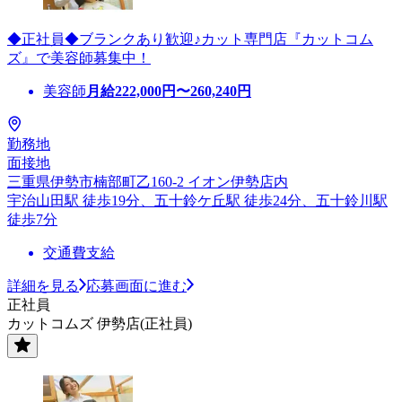
◆正社員◆ブランクあり歓迎♪カット専門店『カットコム
ズ』で美容師募集中！
美容師
月給
222,000
円〜
260,240
円
勤務地
面接地
三重県伊勢市楠部町乙160-2 イオン伊勢店内
宇治山田駅 徒歩19分、五十鈴ケ丘駅 徒歩24分、五十鈴川駅
徒歩7分
交通費支給
詳細を見る
応募画面に進む
正社員
カットコムズ 伊勢店(正社員)