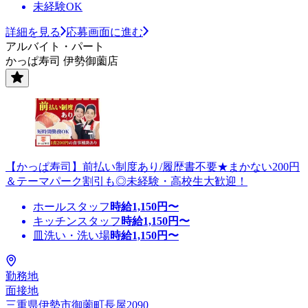
未経験OK
詳細を見る
応募画面に進む
アルバイト・パート
かっぱ寿司 伊勢御薗店
【かっぱ寿司】前払い制度あり/履歴書不要★まかない200円
＆テーマパーク割引も◎未経験・高校生大歓迎！
ホールスタッフ
時給
1,150
円〜
キッチンスタッフ
時給
1,150
円〜
皿洗い・洗い場
時給
1,150
円〜
勤務地
面接地
三重県伊勢市御薗町長屋2090