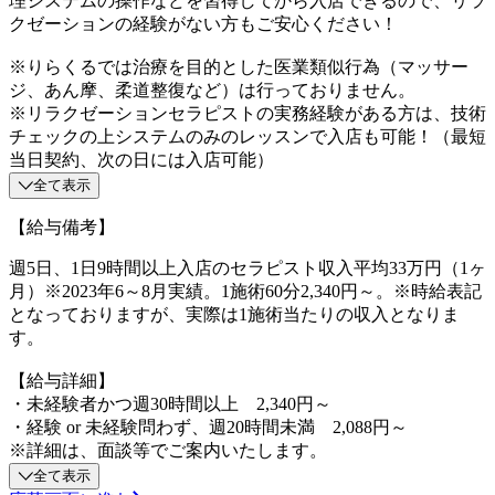
理システムの操作などを習得してから入店できるので、リラ
クゼーションの経験がない方もご安心ください！
※りらくるでは治療を目的とした医業類似行為（マッサー
ジ、あん摩、柔道整復など）は行っておりません。
※リラクゼーションセラピストの実務経験がある方は、技術
チェックの上システムのみのレッスンで入店も可能！（最短
当日契約、次の日には入店可能）
全て表示
【給与備考】
週5日、1日9時間以上入店のセラピスト収入平均33万円（1ヶ
月）※2023年6～8月実績。1施術60分2,340円～。※時給表記
となっておりますが、実際は1施術当たりの収入となりま
す。
【給与詳細】
・未経験者かつ週30時間以上 2,340円～
・経験 or 未経験問わず、週20時間未満 2,088円～
※詳細は、面談等でご案内いたします。
全て表示