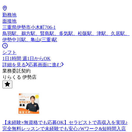
勤務地
面接地
三重県伊勢市小木町706-1
鳥羽駅、鵜方駅、賢島駅、多気駅、松阪駅、津駅、久居駅、
伊勢中川駅、亀山(三重)駅
シフト
1日1時間 週1日からOK
詳細を見る
応募画面に進む
業務委託契約
りらくる 伊勢店
【未経験×無資格でも応募OK】セラピストで高収入を実現♪
完全無料レッスンで未経験でも安心♪Wワーク&短時間入店