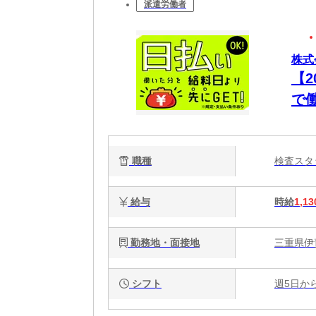
派遣労働者
株式
【
で
職種
検査ス
給与
時給
1,13
勤務地・面接地
三重県伊賀
シフト
週5日か