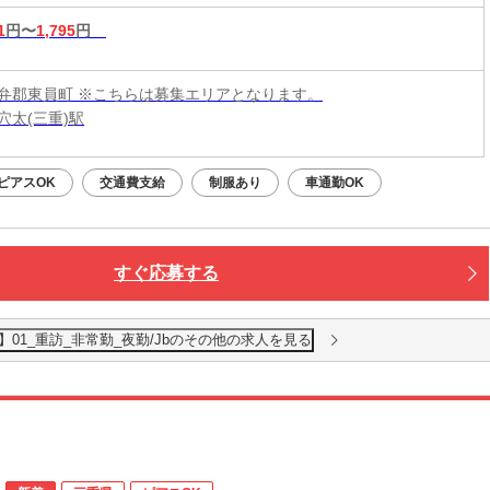
1
円〜
1,795
円
弁郡東員町 ※こちらは募集エリアとなります。
穴太(三重)駅
ピアスOK
交通費支給
制服あり
車通勤OK
すぐ応募する
01_重訪_非常勤_夜勤/Jbのその他の求人を見る