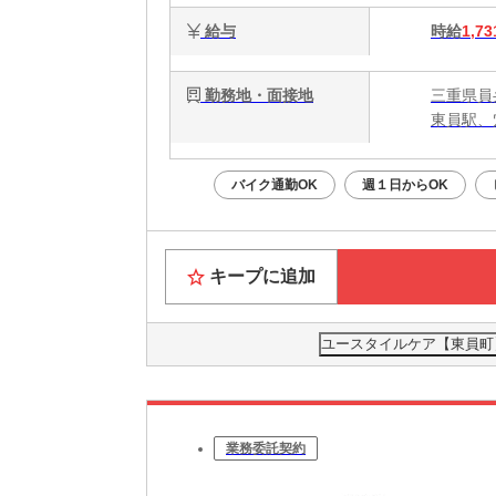
給与
時給
1,73
勤務地・面接地
三重県員
東員駅、
バイク通勤OK
週１日からOK
キープに追加
ユースタイルケア【東員町】
業務委託契約