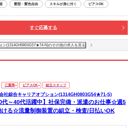
迎
髪型・髪色自由
スキルが身に付く
ピアスOK
すぐ応募する
1314GH0803G57★74-N)のその他の求人を見る
三重県
ピアスOK
組立スタッフ
会社綜合キャリアオプション(1314GH0803G54★71-S)
20代～40代活躍中】社保完備・派遣のお仕事☆週5
働ける☆流量制御装置の組立・検査/日払いOK