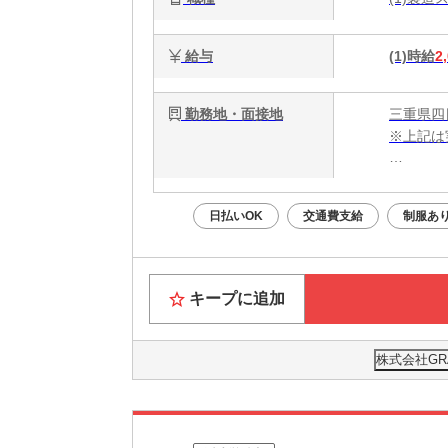
能
給与
(1)時給
2
勤務地・面接地
三重県四
※上記は
・電話応募
・WEB
日払いOK
交通費支給
制服あ
面接はあ
Web面
キープに追加
株式会社GR