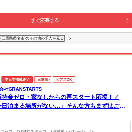
すぐ応募する
(三重県桑名市)のその他の求人を見る
本日で掲載終了
三重県
ピアスOK
会社GRANSTARTS
所持金ゼロ・家なしからの再スタート応援！／
今日泊まる場所がない…」そんな方もまずはご相
ください！即入寮OK×食事サポートあり★家具家
付き個室寮でカバンひとつでも新生活スタート可
造スタッフ (2)組立スタッフ (3)機械オペレーション