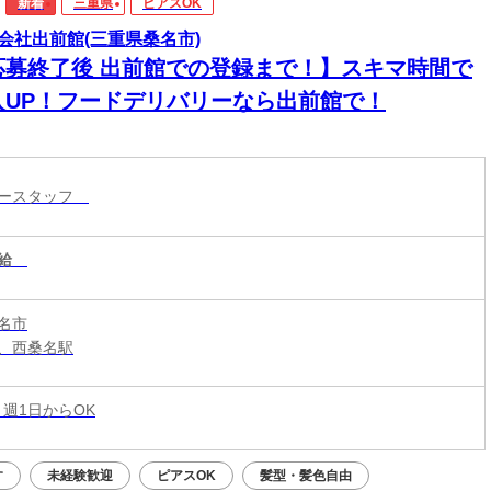
新着
三重県
ピアスOK
会社出前館(三重県桑名市)
応募終了後 出前館での登録まで！】スキマ時間で
入UP！フードデリバリーなら出前館で！
リースタッフ
給
名市
、西桑名駅
 週1日からOK
す
未経験歓迎
ピアスOK
髪型・髪色自由