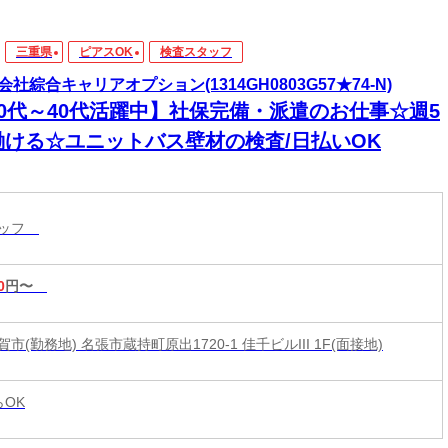
三重県
ピアスOK
検査スタッフ
会社綜合キャリアオプション(1314GH0803G57★74-N)
20代～40代活躍中】社保完備・派遣のお仕事☆週5
働ける☆ユニットバス壁材の検査/日払いOK
タッフ
0
円〜
市(勤務地) 名張市蔵持町原出1720-1 佳千ビルIII 1F(面接地)
らOK