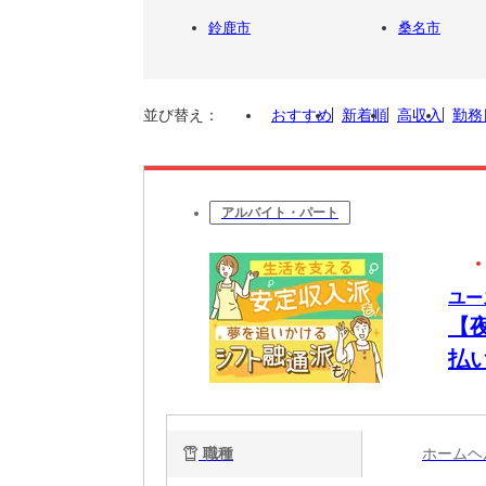
鈴鹿市
桑名市
並び替え：
おすすめ
新着順
高収入
勤務
アルバイト・パート
ユー
【
払
将
職種
ホーム