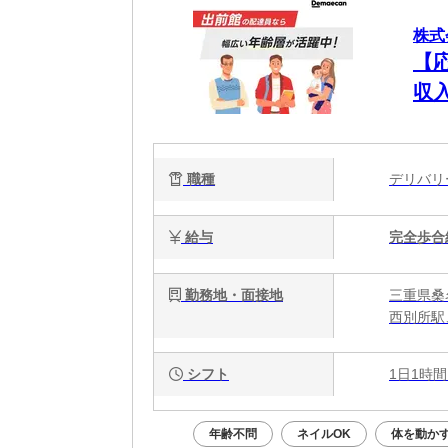
株式
【
収
職種
デリバ
給与
完全歩合
勤務地・面接地
三重県桑
西別所駅
シフト
1日1時間
年齢不問
ネイルOK
体を動か