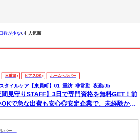
日数が少ない
人気順
三重県
ピアスOK
ホームヘルパー
スタイルケア【東員町】01_重訪_非常勤_夜勤/Jb
夜間見守りSTAFF】3日で専門資格を無料GET！前
いOKで急な出費も安心◎安定企業で、未経験から
来役立つスキルと高収入をその手に！
ヘルパー