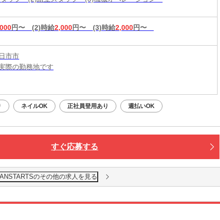
◎働く場所も
,000
円〜
(2)時給
2,000
円〜
(3)時給
2,000
円〜
日市市
実際の勤務地です
：平日・土日祝OK（9:00～20:00）
応募：24時間いつでもOK
り
ネイルOK
正社員登用あり
週払いOK
なたの予定に合わせて調整します！
接・電話面接・対面面接から、ご希望の方法を選べます◎
すぐ応募する
ANSTARTSのその他の求人を見る