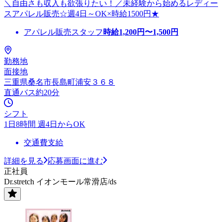
＼自由さも収入も欲張りたい！／未経験から始めるレディー
スアパレル販売☆週4日～OK×時給1500円★
アパレル販売スタッフ
時給
1,200
円〜
1,500
円
勤務地
面接地
三重県桑名市長島町浦安３６８
直通バス約20分
シフト
1日8時間 週4日からOK
交通費支給
詳細を見る
応募画面に進む
正社員
Dr.stretch イオンモール常滑店/ds