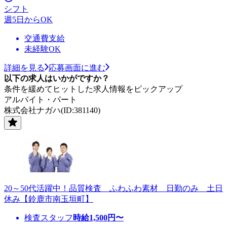
シフト
週5日からOK
交通費支給
未経験OK
詳細を見る
応募画面に進む
以下の求人はいかがですか？
条件を緩めてヒットした求人情報をピックアップ
アルバイト・パート
株式会社ナガハ(ID:381140)
20～50代活躍中！品質検査 ふわふわ素材 日勤のみ 土日
休み【鈴鹿市南玉垣町】
検査スタッフ
時給
1,500
円〜