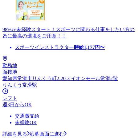
98%が未経験スタート！スポーツに関わる仕事をしたい方の
為に最高の環境をご用意！！
スポーツインストラクター
時給
1,177
円〜
勤務地
面接地
愛知県常滑市りんくう町2-20-3 イオンモール常滑2階
りんくう常滑駅
シフト
週3日からOK
交通費支給
未経験OK
詳細を見る
応募画面に進む