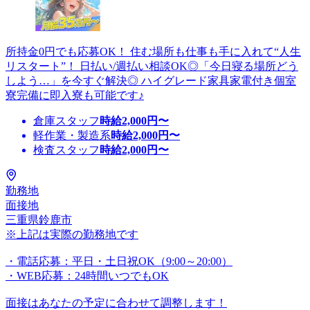
所持金0円でも応募OK！ 住む場所も仕事も手に入れて“人生
リスタート”！ 日払い/週払い相談OK◎「今日寝る場所どう
しよう…」を今すぐ解決◎ ハイグレード家具家電付き個室
寮完備に即入寮も可能です♪
倉庫スタッフ
時給
2,000
円〜
軽作業・製造系
時給
2,000
円〜
検査スタッフ
時給
2,000
円〜
勤務地
面接地
三重県鈴鹿市
※上記は実際の勤務地です
・電話応募：平日・土日祝OK（9:00～20:00）
・WEB応募：24時間いつでもOK
面接はあなたの予定に合わせて調整します！