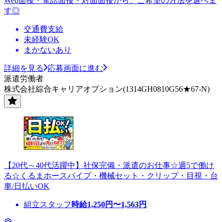
Web面接・電話面接・対面面接から、ご希望の方法を選べま
す◎
交通費支給
未経験OK
まかないあり
詳細を見る
応募画面に進む
派遣労働者
株式会社綜合キャリアオプション(1314GH0810G56★67-N)
【20代～40代活躍中】社保完備・派遣のお仕事☆週5で働け
る☆くるまホースパイプ・機械セット・クリップ・目視・台
車/日払いOK
組立スタッフ
時給
1,250
円〜
1,563
円