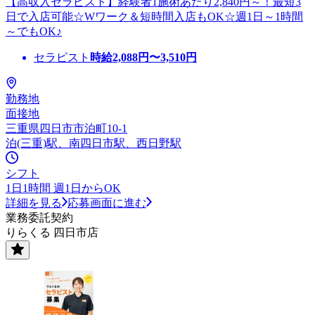
【高収入セラピスト】経験者1施術あたり2,840円～！最短3
日で入店可能☆Wワーク＆短時間入店もOK☆週1日～1時間
～でもOK♪
セラピスト
時給
2,088
円〜
3,510
円
勤務地
面接地
三重県四日市市泊町10-1
泊(三重)駅、南四日市駅、西日野駅
シフト
1日1時間 週1日からOK
詳細を見る
応募画面に進む
業務委託契約
りらくる 四日市店