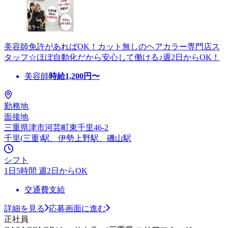
美容師免許があればOK！カット無しのヘアカラー専門店ス
タッフ☆ほぼ自動化だから安心して働ける♪週2日からOK！
美容師
時給
1,200
円〜
勤務地
面接地
三重県津市河芸町東千里46-2
千里(三重)駅、伊勢上野駅、磯山駅
シフト
1日5時間 週2日からOK
交通費支給
詳細を見る
応募画面に進む
正社員