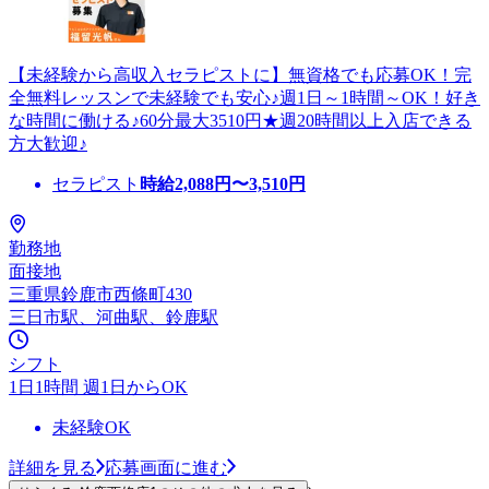
【未経験から高収入セラピストに】無資格でも応募OK！完
全無料レッスンで未経験でも安心♪週1日～1時間～OK！好き
な時間に働ける♪60分最大3510円★週20時間以上入店できる
方大歓迎♪
セラピスト
時給
2,088
円〜
3,510
円
勤務地
面接地
三重県鈴鹿市西條町430
三日市駅、河曲駅、鈴鹿駅
シフト
1日1時間 週1日からOK
未経験OK
詳細を見る
応募画面に進む