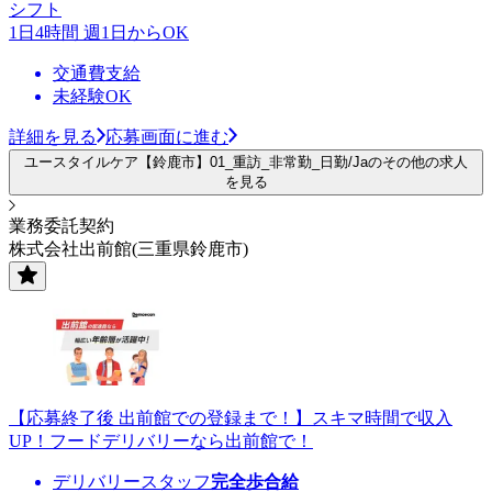
シフト
1日4時間 週1日からOK
交通費支給
未経験OK
詳細を見る
応募画面に進む
ユースタイルケア【鈴鹿市】01_重訪_非常勤_日勤/Jaのその他の求人
を見る
業務委託契約
株式会社出前館(三重県鈴鹿市)
【応募終了後 出前館での登録まで！】スキマ時間で収入
UP！フードデリバリーなら出前館で！
デリバリースタッフ
完全歩合給