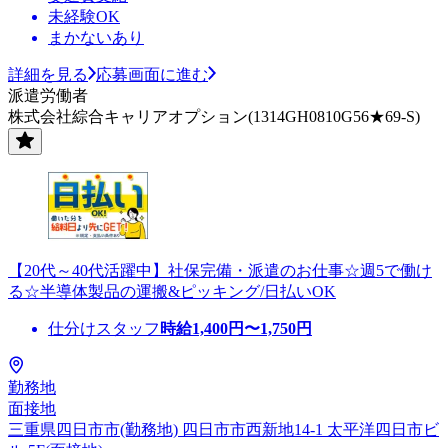
未経験OK
まかないあり
詳細を見る
応募画面に進む
派遣労働者
株式会社綜合キャリアオプション(1314GH0810G56★69-S)
【20代～40代活躍中】社保完備・派遣のお仕事☆週5で働け
る☆半導体製品の運搬&ピッキング/日払いOK
仕分けスタッフ
時給
1,400
円〜
1,750
円
勤務地
面接地
三重県四日市市(勤務地) 四日市市西新地14-1 太平洋四日市ビ