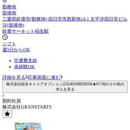
勤務地
面接地
三重県鈴鹿市(勤務地) 四日市市西新地14-1 太平洋四日市ビル
5F(面接地)
鈴鹿サーキット稲生駅
シフト
週5日からOK
交通費支給
未経験OK
詳細を見る
応募画面に進む
株式会社綜合キャリアオプション(1314GH0810G56★67-N)のその他の
求人を見る
契約社員
株式会社GRANSTARTS