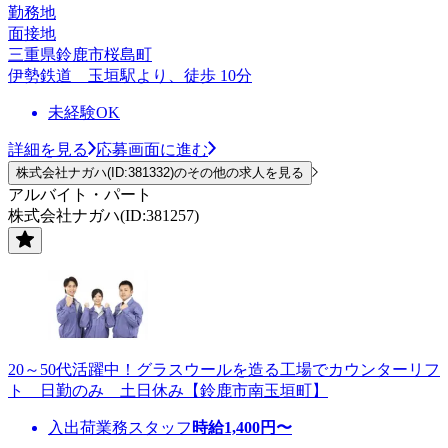
勤務地
面接地
三重県鈴鹿市桜島町
伊勢鉄道 玉垣駅より、徒歩 10分
未経験OK
詳細を見る
応募画面に進む
株式会社ナガハ(ID:381332)のその他の求人を見る
アルバイト・パート
株式会社ナガハ(ID:381257)
20～50代活躍中！グラスウールを造る工場でカウンターリフ
ト 日勤のみ 土日休み【鈴鹿市南玉垣町】
入出荷業務スタッフ
時給
1,400
円〜