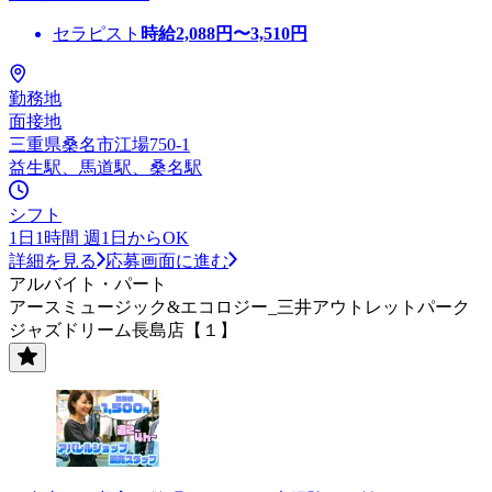
セラピスト
時給
2,088
円〜
3,510
円
勤務地
面接地
三重県桑名市江場750-1
益生駅、馬道駅、桑名駅
シフト
1日1時間 週1日からOK
詳細を見る
応募画面に進む
アルバイト・パート
アースミュージック&エコロジー_三井アウトレットパーク
ジャズドリーム長島店【１】