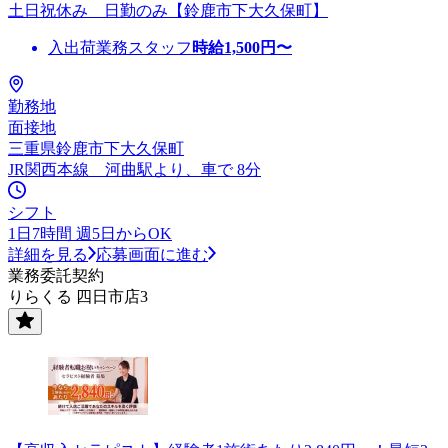
土日祝休み 日勤のみ【鈴鹿市下大久保町】
入出荷業務スタッフ
時給
1,500
円〜
勤務地
面接地
三重県鈴鹿市下大久保町
JR関西本線 河曲駅より、車で 8分
シフト
1日7時間 週5日からOK
詳細を見る
応募画面に進む
業務委託契約
りらくる 四日市店3