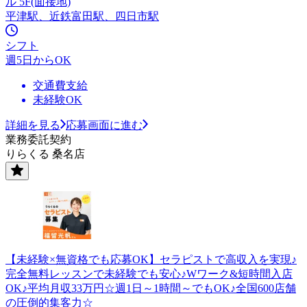
ル 5F(面接地)
平津駅、近鉄富田駅、四日市駅
シフト
週5日からOK
交通費支給
未経験OK
詳細を見る
応募画面に進む
業務委託契約
りらくる 桑名店
【未経験×無資格でも応募OK】セラピストで高収入を実現♪
完全無料レッスンで未経験でも安心♪Wワーク&短時間入店
OK♪平均月収33万円☆週1日～1時間～でもOK♪全国600店舗
の圧倒的集客力☆