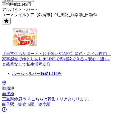
平均時給
2,145
円
アルバイト・パート
ユースタイルケア【鈴鹿市】01_重訪_非常勤_日勤/Ja
【日常生活サポート・お手伝いSTAFF】髪色・ネイル自由！
家事感覚でゆとりあり★LINEで即相談できる→安心！週1～
＆残業なしで私生活両立◎
ホームヘルパー
時給
1,410
円
勤務地
面接地
三重県鈴鹿市 ※こちらは募集エリアとなります。
白子駅、鈴鹿市駅、鈴鹿駅