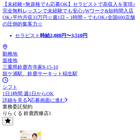
【未経験×無資格でも応募OK】セラピストで高収入を実現♪
完全無料レッスンで未経験でも安心♪Wワーク&短時間入店
OK♪平均月収33万円☆週1日～1時間～でもOK♪全国600店舗
の圧倒的集客力☆
セラピスト
時給
2,088
円〜
3,510
円
勤務地
面接地
三重県鈴鹿市寺家8-15-10
鼓ケ浦駅、鈴鹿サーキット稲生駅
シフト
1日1時間 週1日からOK
詳細を見る
応募画面に進む
業務委託契約
りらくる 鈴鹿西條店1