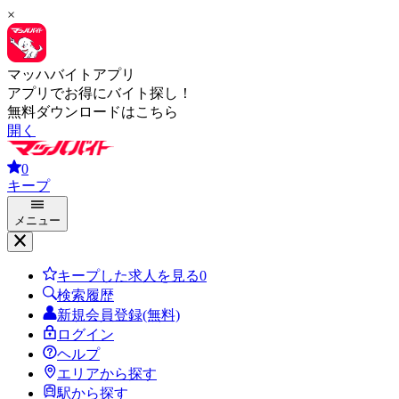
×
マッハバイトアプリ
アプリでお得にバイト探し！
無料ダウンロードはこちら
開く
0
キープ
メニュー
キープした求人を見る
0
検索履歴
新規会員登録(無料)
ログイン
ヘルプ
エリアから探す
駅から探す