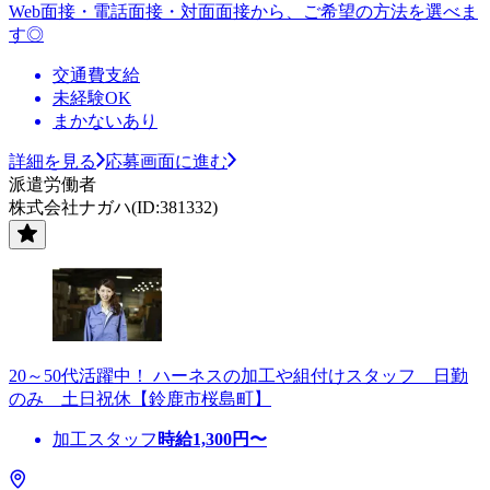
Web面接・電話面接・対面面接から、ご希望の方法を選べま
す◎
交通費支給
未経験OK
まかないあり
詳細を見る
応募画面に進む
派遣労働者
株式会社ナガハ(ID:381332)
20～50代活躍中！ ハーネスの加工や組付けスタッフ 日勤
のみ 土日祝休【鈴鹿市桜島町】
加工スタッフ
時給
1,300
円〜