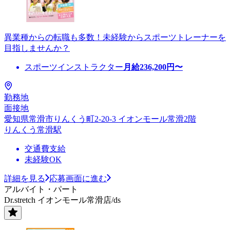
異業種からの転職も多数！未経験からスポーツトレーナーを
目指しませんか？
スポーツインストラクター
月給
236,200
円〜
勤務地
面接地
愛知県常滑市りんくう町2-20-3 イオンモール常滑2階
りんくう常滑駅
交通費支給
未経験OK
詳細を見る
応募画面に進む
アルバイト・パート
Dr.stretch イオンモール常滑店/ds