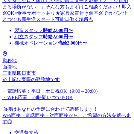
＼所持金ゼロ・家なしからの再スタート応援！／ 「今日泊
まる場所がない…」そんな方もまずはご相談ください！即入
寮OK×食事サポートあり★家具家電付き個室寮でカバンひ
とつでも新生活スタート可能◎働く場所も
製造スタッフ
時給
2,000
円〜
組立スタッフ
時給
2,000
円〜
機械オペレーション
時給
2,000
円〜
勤務地
面接地
三重県四日市市
※上記は実際の勤務地です
・電話応募：平日・土日祝OK（9:00～20:00）
・WEB応募：24時間いつでもOK
面接はあなたの予定に合わせて調整します！
Web面接・電話面接・対面面接から、ご希望の方法を選べま
す◎
交通費支給