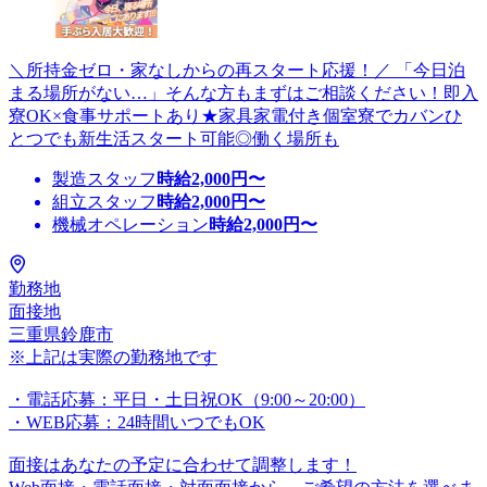
＼所持金ゼロ・家なしからの再スタート応援！／ 「今日泊
まる場所がない…」そんな方もまずはご相談ください！即入
寮OK×食事サポートあり★家具家電付き個室寮でカバンひ
とつでも新生活スタート可能◎働く場所も
製造スタッフ
時給
2,000
円〜
組立スタッフ
時給
2,000
円〜
機械オペレーション
時給
2,000
円〜
勤務地
面接地
三重県鈴鹿市
※上記は実際の勤務地です
・電話応募：平日・土日祝OK（9:00～20:00）
・WEB応募：24時間いつでもOK
面接はあなたの予定に合わせて調整します！