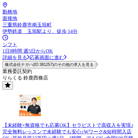
勤務地
面接地
三重県鈴鹿市南玉垣町
伊勢鉄道 玉垣駅より、徒歩 14分
シフト
1日8時間 週5日からOK
詳細を見る
応募画面に進む
株式会社ナガハ(ID:381257)のその他の求人を見る
業務委託契約
りらくる 鈴鹿西條店
【未経験×無資格でも応募OK】セラピストで高収入を実現♪
完全無料レッスンで未経験でも安心♪Wワーク&短時間入店