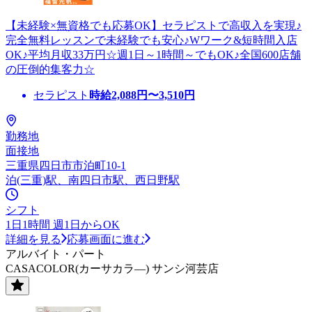
【未経験×無資格でも応募OK】セラピストで高収入を実現♪
完全無料レッスンで未経験でも安心♪Wワーク&短時間入店
OK♪平均月収33万円☆週1日～1時間～でもOK♪全国600店舗
の圧倒的集客力☆
セラピスト
時給
2,088
円〜
3,510
円
勤務地
面接地
三重県四日市市泊町10-1
泊(三重)駅、南四日市駅、西日野駅
シフト
1日1時間 週1日からOK
詳細を見る
応募画面に進む
アルバイト・パート
CASACOLOR(カーサカラ―) サンシ河芸店