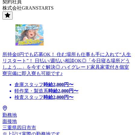
契約社員
株式会社GRANSTARTS
所持金0円でも応募OK！ 住む場所も仕事も手に入れて“人生
リスタート”！ 日払い/週払い相談OK◎「今日寝る場所どう
しよう…」を今すぐ解決◎ ハイグレード家具家電付き個室
寮完備に即入寮も可能です♪
倉庫スタッフ
時給
2,000
円〜
軽作業・製造系
時給
2,000
円〜
検査スタッフ
時給
2,000
円〜
勤務地
面接地
三重県四日市市
※上記は実際の勤務地です