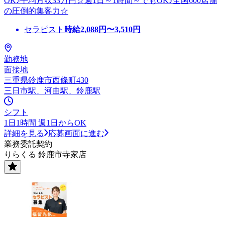
OK♪平均月収33万円☆週1日～1時間～でもOK♪全国600店舗
の圧倒的集客力☆
セラピスト
時給
2,088
円〜
3,510
円
勤務地
面接地
三重県鈴鹿市西條町430
三日市駅、河曲駅、鈴鹿駅
シフト
1日1時間 週1日からOK
詳細を見る
応募画面に進む
業務委託契約
りらくる 鈴鹿市寺家店