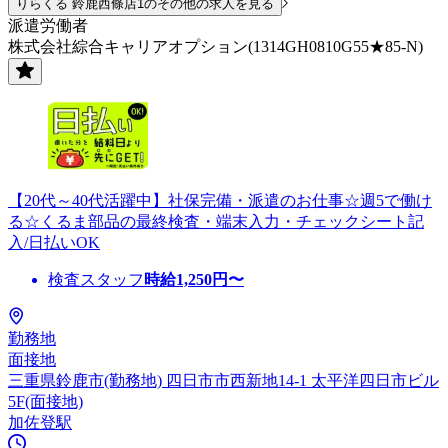
りらくる 鈴鹿西條店1のその他の求人を見る
派遣労働者
株式会社綜合キャリアオプション(1314GH0810G55★85-N)
【20代～40代活躍中】社保完備・派遣のお仕事☆週5で働け
る☆くるま部品の最終検査・端末入力・チェックシート記
入/日払いOK
検査スタッフ
時給
1,250
円〜
勤務地
面接地
三重県鈴鹿市(勤務地) 四日市市西新地14-1 太平洋四日市ビル
5F(面接地)
加佐登駅