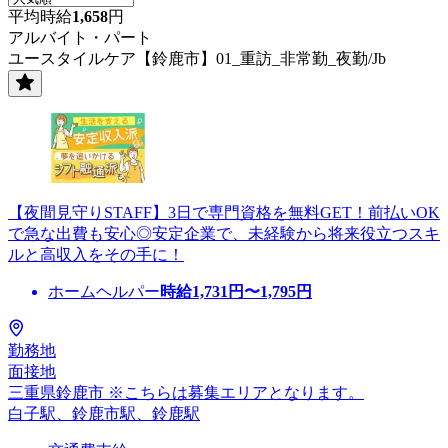
平均時給
1,658
円
アルバイト・パート
ユースタイルケア【鈴鹿市】01_重訪_非常勤_夜勤/Jb
【夜間見守りSTAFF】3日で専門資格を無料GET！前払いOK
で急な出費も安心◎安定企業で、未経験から将来役立つスキ
ルと高収入をその手に！
ホームヘルパー
時給
1,731
円〜
1,795
円
勤務地
面接地
三重県鈴鹿市 ※こちらは募集エリアとなります。
白子駅、鈴鹿市駅、鈴鹿駅