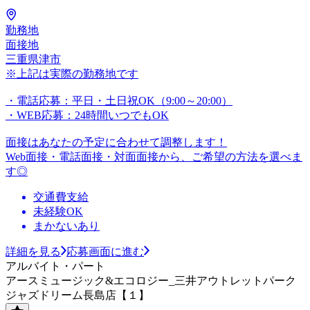
勤務地
面接地
三重県津市
※上記は実際の勤務地です
・電話応募：平日・土日祝OK（9:00～20:00）
・WEB応募：24時間いつでもOK
面接はあなたの予定に合わせて調整します！
Web面接・電話面接・対面面接から、ご希望の方法を選べま
す◎
交通費支給
未経験OK
まかないあり
詳細を見る
応募画面に進む
アルバイト・パート
アースミュージック&エコロジー_三井アウトレットパーク
ジャズドリーム長島店【１】