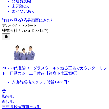
交通費支給
未経験OK
まかないあり
詳細を見る
応募画面に進む
アルバイト・パート
株式会社ナガハ(ID:381257)
20～50代活躍中！グラスウールを造る工場でカウンターリフ
ト 日勤のみ 土日休み【鈴鹿市南玉垣町】
入出荷業務スタッフ
時給
1,400
円〜
勤務地
面接地
三重県鈴鹿市南玉垣町