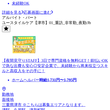
未経験OK
詳細を見る
応募画面に進む
アルバイト・パート
ユースタイルケア【津市】01_重訪_非常勤_夜勤/Jb
【夜間見守りSTAFF】3日で専門資格を無料GET！前払いOK
で急な出費も安心◎安定企業で、未経験から将来役立つスキ
ルと高収入をその手に！
ホームヘルパー
時給
1,731
円〜
1,795
円
勤務地
面接地
三重県津市 ※こちらは募集エリアとなります。
津駅、久居駅、津新町駅