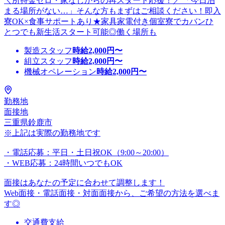
＼所持金ゼロ・家なしからの再スタート応援！／ 「今日泊
まる場所がない…」そんな方もまずはご相談ください！即入
寮OK×食事サポートあり★家具家電付き個室寮でカバンひ
とつでも新生活スタート可能◎働く場所も
製造スタッフ
時給
2,000
円〜
組立スタッフ
時給
2,000
円〜
機械オペレーション
時給
2,000
円〜
勤務地
面接地
三重県鈴鹿市
※上記は実際の勤務地です
・電話応募：平日・土日祝OK（9:00～20:00）
・WEB応募：24時間いつでもOK
面接はあなたの予定に合わせて調整します！
Web面接・電話面接・対面面接から、ご希望の方法を選べま
す◎
交通費支給