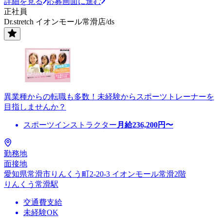
詳細を見る
応募画面に進む
正社員
Dr.stretch イオンモール常滑店/ds
異業種からの転職も多数！未経験からスポーツトレーナーを
目指しませんか？
スポーツインストラクター
月給
236,200
円〜
勤務地
面接地
愛知県常滑市りんくう町2-20-3 イオンモール常滑2階
りんくう常滑駅
交通費支給
未経験OK