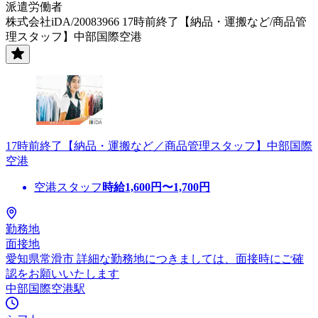
派遣労働者
株式会社iDA/20083966 17時前終了【納品・運搬など/商品管
理スタッフ】中部国際空港
17時前終了【納品・運搬など／商品管理スタッフ】中部国際
空港
空港スタッフ
時給
1,600
円〜
1,700
円
勤務地
面接地
愛知県常滑市 詳細な勤務地につきましては、面接時にご確
認をお願いいたします
中部国際空港駅