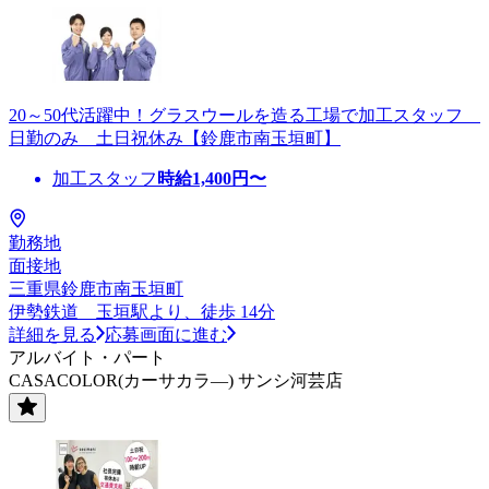
20～50代活躍中！グラスウールを造る工場で加工スタッフ
日勤のみ 土日祝休み【鈴鹿市南玉垣町】
加工スタッフ
時給
1,400
円〜
勤務地
面接地
三重県鈴鹿市南玉垣町
伊勢鉄道 玉垣駅より、徒歩 14分
詳細を見る
応募画面に進む
アルバイト・パート
CASACOLOR(カーサカラ―) サンシ河芸店