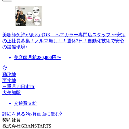
美容師免許があればOK！ヘアカラー専門店スタッフ ☆安定
の正社員募集！ノルマ無し！！週休2日！自動化技術で安心
の設備環境♪
美容師
月給
280,000
円〜
勤務地
面接地
三重県四日市市
大矢知駅
交通費支給
詳細を見る
応募画面に進む
契約社員
株式会社GRANSTARTS