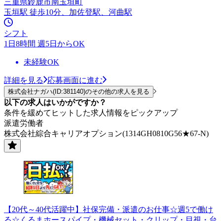
三重県鈴鹿市南玉垣町
玉垣駅 徒歩10分、加佐登駅、河曲駅
シフト
1日8時間 週5日からOK
未経験OK
詳細を見る
応募画面に進む
株式会社ナガハ(ID:381140)のその他の求人を見る
以下の求人はいかがですか？
条件を緩めてヒットした求人情報をピックアップ
派遣労働者
株式会社綜合キャリアオプション(1314GH0810G56★67-N)
【20代～40代活躍中】社保完備・派遣のお仕事☆週5で働け
る☆くるまホースパイプ・機械セット・クリップ・目視・台