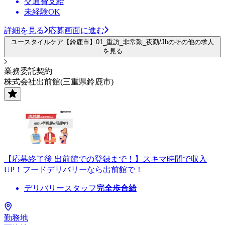
交通費支給
未経験OK
詳細を見る
応募画面に進む
ユースタイルケア【鈴鹿市】01_重訪_非常勤_夜勤/Jbのその他の求人
を見る
業務委託契約
株式会社出前館(三重県鈴鹿市)
【応募終了後 出前館での登録まで！】スキマ時間で収入
UP！フードデリバリーなら出前館で！
デリバリースタッフ
完全歩合給
勤務地