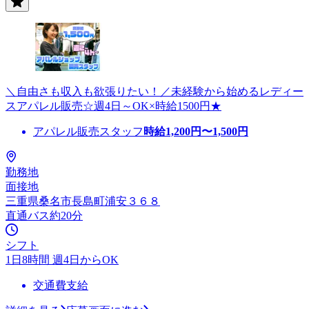
＼自由さも収入も欲張りたい！／未経験から始めるレディー
スアパレル販売☆週4日～OK×時給1500円★
アパレル販売スタッフ
時給
1,200
円〜
1,500
円
勤務地
面接地
三重県桑名市長島町浦安３６８
直通バス約20分
シフト
1日8時間 週4日からOK
交通費支給