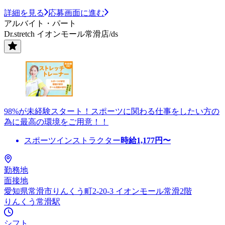
詳細を見る
応募画面に進む
アルバイト・パート
Dr.stretch イオンモール常滑店/ds
98%が未経験スタート！スポーツに関わる仕事をしたい方の
為に最高の環境をご用意！！
スポーツインストラクター
時給
1,177
円〜
勤務地
面接地
愛知県常滑市りんくう町2-20-3 イオンモール常滑2階
りんくう常滑駅
シフト