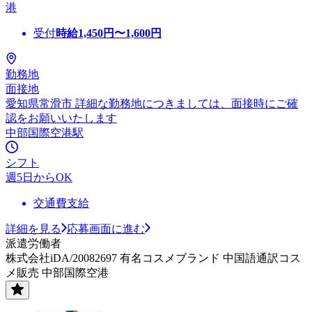
港
受付
時給
1,450
円〜
1,600
円
勤務地
面接地
愛知県常滑市 詳細な勤務地につきましては、面接時にご確
認をお願いいたします
中部国際空港駅
シフト
週5日からOK
交通費支給
詳細を見る
応募画面に進む
派遣労働者
株式会社iDA/20082697 有名コスメブランド 中国語通訳コス
メ販売 中部国際空港