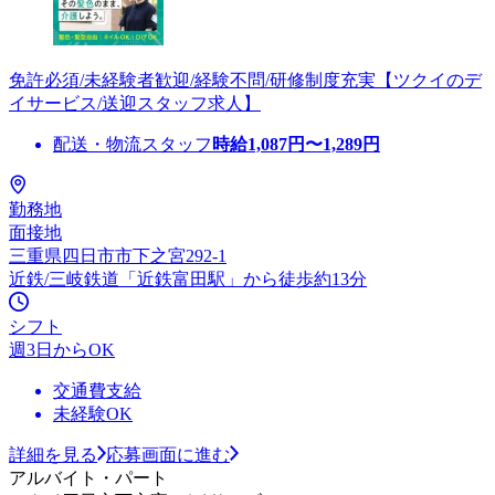
免許必須/未経験者歓迎/経験不問/研修制度充実【ツクイのデ
イサービス/送迎スタッフ求人】
配送・物流スタッフ
時給
1,087
円〜
1,289
円
勤務地
面接地
三重県四日市市下之宮292-1
近鉄/三岐鉄道「近鉄富田駅」から徒歩約13分
シフト
週3日からOK
交通費支給
未経験OK
詳細を見る
応募画面に進む
アルバイト・パート