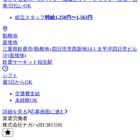
車/日払いOK
組立スタッフ
時給
1,250
円〜
1,563
円
勤務地
面接地
三重県鈴鹿市(勤務地) 四日市市西新地14-1 太平洋四日市ビル
5F(面接地)
鈴鹿サーキット稲生駅
シフト
週5日からOK
交通費支給
未経験OK
詳細を見る
応募画面に進む
派遣労働者
株式会社ナガハ(ID:381318)