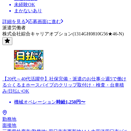
未経験OK
まかないあり
詳細を見る
応募画面に進む
派遣労働者
株式会社綜合キャリアオプション(1314GH0810G56★46-N)
【20代～40代活躍中】社保完備・派遣のお仕事☆週5で働け
る☆くるまホースパイプのクリップ取付け・検査・台車積
み/日払いOK
機械オペレーション
時給
1,250
円〜
勤務地
面接地