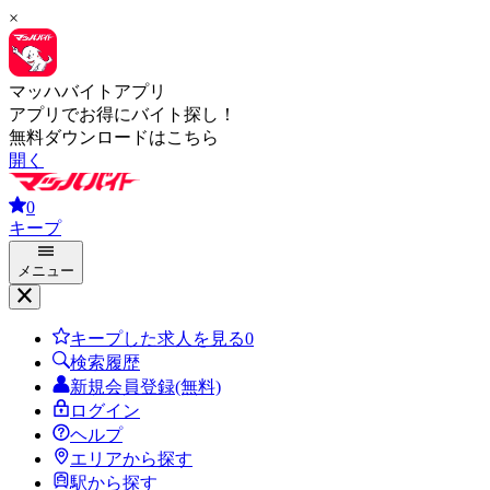
×
マッハバイトアプリ
アプリでお得にバイト探し！
無料ダウンロードはこちら
開く
0
キープ
メニュー
キープした求人を見る
0
検索履歴
新規会員登録(無料)
ログイン
ヘルプ
エリアから探す
駅から探す