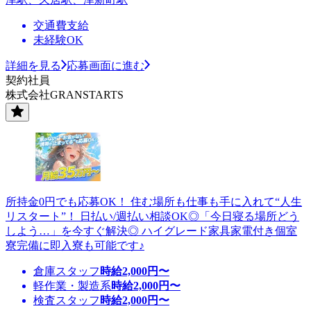
交通費支給
未経験OK
詳細を見る
応募画面に進む
契約社員
株式会社GRANSTARTS
所持金0円でも応募OK！ 住む場所も仕事も手に入れて“人生
リスタート”！ 日払い/週払い相談OK◎「今日寝る場所どう
しよう…」を今すぐ解決◎ ハイグレード家具家電付き個室
寮完備に即入寮も可能です♪
倉庫スタッフ
時給
2,000
円〜
軽作業・製造系
時給
2,000
円〜
検査スタッフ
時給
2,000
円〜