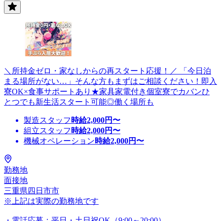
＼所持金ゼロ・家なしからの再スタート応援！／ 「今日泊
まる場所がない…」そんな方もまずはご相談ください！即入
寮OK×食事サポートあり★家具家電付き個室寮でカバンひ
とつでも新生活スタート可能◎働く場所も
製造スタッフ
時給
2,000
円〜
組立スタッフ
時給
2,000
円〜
機械オペレーション
時給
2,000
円〜
勤務地
面接地
三重県四日市市
※上記は実際の勤務地です
・電話応募：平日・土日祝OK（9:00～20:00）