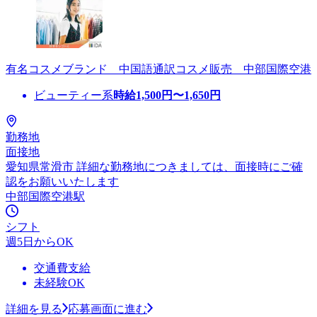
有名コスメブランド 中国語通訳コスメ販売 中部国際空港
ビューティー系
時給
1,500
円〜
1,650
円
勤務地
面接地
愛知県常滑市 詳細な勤務地につきましては、面接時にご確
認をお願いいたします
中部国際空港駅
シフト
週5日からOK
交通費支給
未経験OK
詳細を見る
応募画面に進む