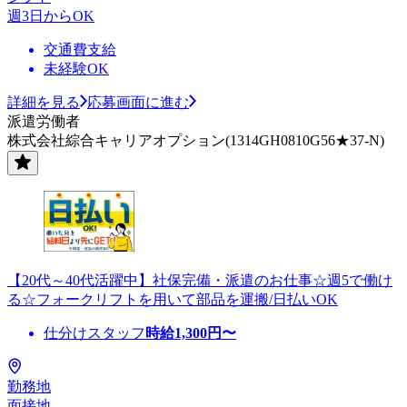
週3日からOK
交通費支給
未経験OK
詳細を見る
応募画面に進む
派遣労働者
株式会社綜合キャリアオプション(1314GH0810G56★37-N)
【20代～40代活躍中】社保完備・派遣のお仕事☆週5で働け
る☆フォークリフトを用いて部品を運搬/日払いOK
仕分けスタッフ
時給
1,300
円〜
勤務地
面接地