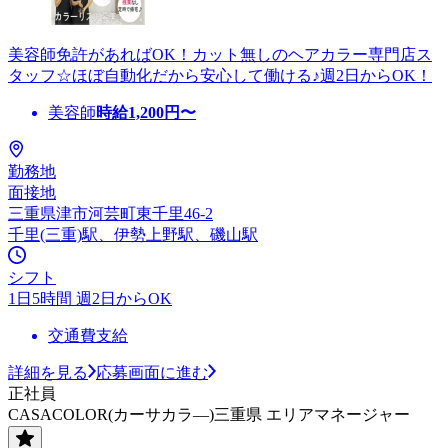
美容師免許があればOK！カット無しのヘアカラー専門店ス
タッフ☆ほぼ自動化だから安心して働ける♪週2日からOK！
美容師
時給
1,200
円〜
勤務地
面接地
三重県津市河芸町東千里46-2
千里(三重)駅、伊勢上野駅、磯山駅
シフト
1日5時間 週2日からOK
交通費支給
詳細を見る
応募画面に進む
正社員
CASACOLOR(カーサカラ―)三重県 エリアマネージャー