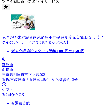
ツクイ四日市下之宮(デイサービス)
免許必須/未経験者歓迎/経験不問/研修制度充実/夜勤なし【ツ
クイのデイサービス/介護スタッフ求人】
老人介護施設スタッフ
時給
1,087
円〜
1,589
円
勤務地
面接地
三重県四日市市下之宮292-1
近鉄/三岐鉄道「近鉄富田駅」から徒歩約13分
シフト
週2日からOK
交通費支給