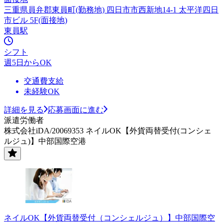
三重県員弁郡東員町(勤務地) 四日市市西新地14-1 太平洋四日
市ビル 5F(面接地)
東員駅
シフト
週5日からOK
交通費支給
未経験OK
詳細を見る
応募画面に進む
派遣労働者
株式会社iDA/20069353 ネイルOK【外貨両替受付(コンシェ
ルジュ)】中部国際空港
ネイルOK【外貨両替受付（コンシェルジュ）】中部国際空