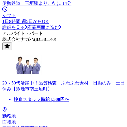
伊勢鉄道 玉垣駅より、徒歩 14分
シフト
1日8時間 週5日からOK
詳細を見る
応募画面に進む
アルバイト・パート
株式会社ナガハ(ID:381140)
20～50代活躍中！品質検査 ふわふわ素材 日勤のみ 土日
休み【鈴鹿市南玉垣町】
検査スタッフ
時給
1,500
円〜
勤務地
面接地