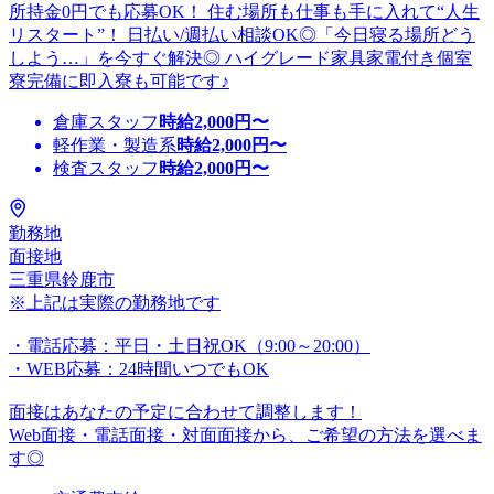
所持金0円でも応募OK！ 住む場所も仕事も手に入れて“人生
リスタート”！ 日払い/週払い相談OK◎「今日寝る場所どう
しよう…」を今すぐ解決◎ ハイグレード家具家電付き個室
寮完備に即入寮も可能です♪
倉庫スタッフ
時給
2,000
円〜
軽作業・製造系
時給
2,000
円〜
検査スタッフ
時給
2,000
円〜
勤務地
面接地
三重県鈴鹿市
※上記は実際の勤務地です
・電話応募：平日・土日祝OK（9:00～20:00）
・WEB応募：24時間いつでもOK
面接はあなたの予定に合わせて調整します！
Web面接・電話面接・対面面接から、ご希望の方法を選べま
す◎