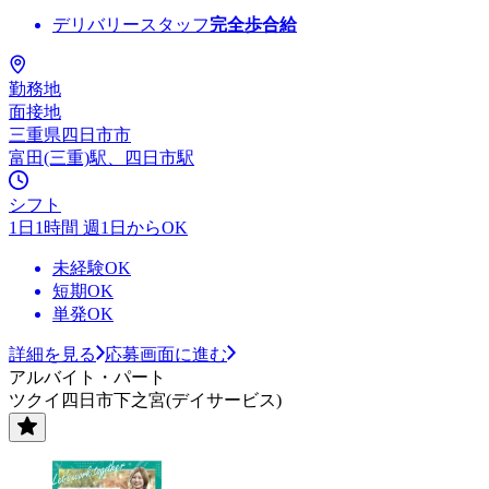
デリバリースタッフ
完全歩合給
勤務地
面接地
三重県四日市市
富田(三重)駅、四日市駅
シフト
1日1時間 週1日からOK
未経験OK
短期OK
単発OK
詳細を見る
応募画面に進む
アルバイト・パート
ツクイ四日市下之宮(デイサービス)