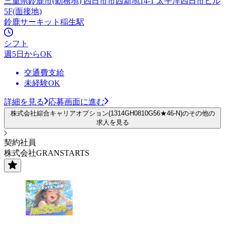
三重県鈴鹿市(勤務地) 四日市市西新地14-1 太平洋四日市ビル
5F(面接地)
鈴鹿サーキット稲生駅
シフト
週5日からOK
交通費支給
未経験OK
詳細を見る
応募画面に進む
株式会社綜合キャリアオプション(1314GH0810G56★46-N)のその他の
求人を見る
契約社員
株式会社GRANSTARTS