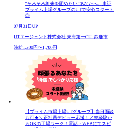
“そろそろ将来を固めたい”あなたへ。東証
プライム上場グループのUTで安心スタート
◎
07月31日UP
UTエージェント株式会社 東海第一CU_鈴鹿市
時給1,200円〜1,700円
【プライム市場上場UTグループ】当日面談
も可★＼正社員デビュー応援！／未経験か
らOKの工場ワーク！電話・WEBにてスピ