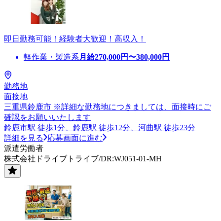
即日勤務可能！経験者大歓迎！高収入！
軽作業・製造系
月給
270,000
円〜
380,000
円
勤務地
面接地
三重県鈴鹿市 ※詳細な勤務地につきましては、面接時にご
確認をお願いいたします
鈴鹿市駅 徒歩1分、鈴鹿駅 徒歩12分、河曲駅 徒歩23分
詳細を見る
応募画面に進む
派遣労働者
株式会社ドライブトライブ/DR:WJ051-01-MH