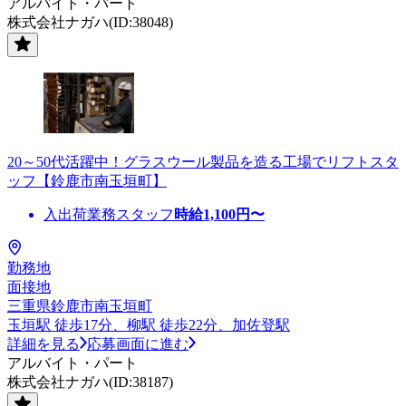
アルバイト・パート
株式会社ナガハ(ID:38048)
20～50代活躍中！グラスウール製品を造る工場でリフトスタ
ッフ【鈴鹿市南玉垣町】
入出荷業務スタッフ
時給
1,100
円〜
勤務地
面接地
三重県鈴鹿市南玉垣町
玉垣駅 徒歩17分、柳駅 徒歩22分、加佐登駅
詳細を見る
応募画面に進む
アルバイト・パート
株式会社ナガハ(ID:38187)