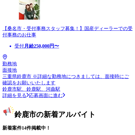
【桑名市・受付事務スタッフ募集！】国産ディーラーでの受
付事務のお仕事
受付
月給
250,000
円〜
勤務地
面接地
三重県鈴鹿市 ※詳細な勤務地につきましては、面接時にご
確認をお願いいたします
鈴鹿市駅、鈴鹿駅、河曲駅
詳細を見る
応募画面に進む
鈴鹿市の新着アルバイト
新着案件14件掲載中！