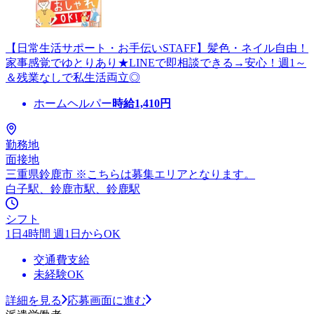
【日常生活サポート・お手伝いSTAFF】髪色・ネイル自由！
家事感覚でゆとりあり★LINEで即相談できる→安心！週1～
＆残業なしで私生活両立◎
ホームヘルパー
時給
1,410
円
勤務地
面接地
三重県鈴鹿市 ※こちらは募集エリアとなります。
白子駅、鈴鹿市駅、鈴鹿駅
シフト
1日4時間 週1日からOK
交通費支給
未経験OK
詳細を見る
応募画面に進む