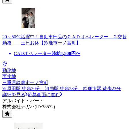
20～50代活躍中！自動車部品のＣＡＤオペレーター ２交替
勤務 土日お休【鈴鹿市一ノ宮町】
CADオペレーター
時給
1,500
円〜
勤務地
面接地
三重県鈴鹿市一ノ宮町
河原田駅 徒歩20分、河曲駅 徒歩28分、鈴鹿市駅 徒歩23分
詳細を見る
応募画面に進む
アルバイト・パート
株式会社ナガハ(ID:38572)