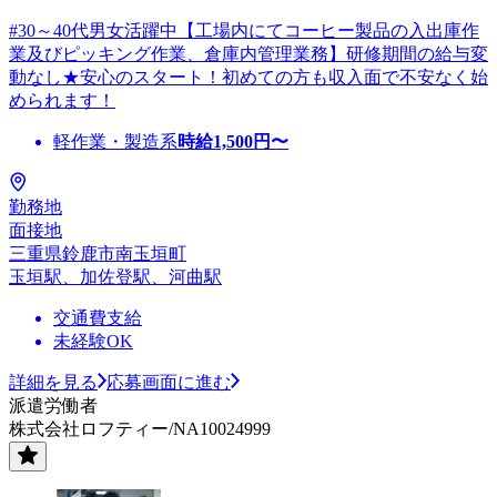
#30～40代男女活躍中【工場内にてコーヒー製品の入出庫作
業及びピッキング作業、倉庫内管理業務】研修期間の給与変
動なし★安心のスタート！初めての方も収入面で不安なく始
められます！
軽作業・製造系
時給
1,500
円〜
勤務地
面接地
三重県鈴鹿市南玉垣町
玉垣駅、加佐登駅、河曲駅
交通費支給
未経験OK
詳細を見る
応募画面に進む
派遣労働者
株式会社ロフティー/NA10024999