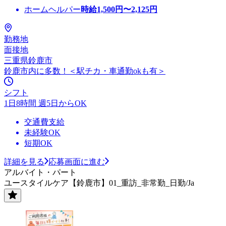
ホームヘルパー
時給
1,500
円〜
2,125
円
勤務地
面接地
三重県鈴鹿市
鈴鹿市内に多数！＜駅チカ・車通勤okも有＞
シフト
1日8時間 週5日からOK
交通費支給
未経験OK
短期OK
詳細を見る
応募画面に進む
アルバイト・パート
ユースタイルケア【鈴鹿市】01_重訪_非常勤_日勤/Ja