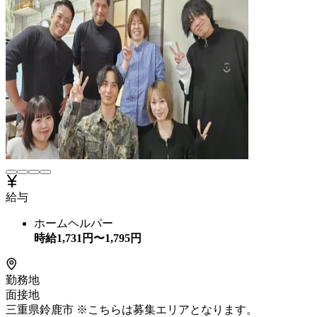
給与
ホームヘルパー
時給
1,731
円〜
1,795
円
勤務地
面接地
三重県鈴鹿市 ※こちらは募集エリアとなります。