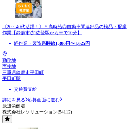
《20～40代活躍！》＊高時給◎自動車関連部品の検品・配膳
作業【鈴鹿市/加佐登駅から車で10分】
軽作業・製造系
時給
1,300
円〜
1,625
円
勤務地
面接地
三重県鈴鹿市平田町
平田町駅
交通費支給
詳細を見る
応募画面に進む
派遣労働者
株式会社レソリューション(54112)