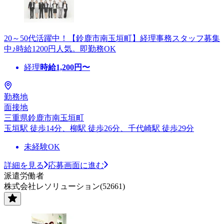
20～50代活躍中！【鈴鹿市南玉垣町】経理事務スタッフ募集
中♪時給1200円人気。即勤務OK
経理
時給
1,200
円〜
勤務地
面接地
三重県鈴鹿市南玉垣町
玉垣駅 徒歩14分、柳駅 徒歩26分、千代崎駅 徒歩29分
未経験OK
詳細を見る
応募画面に進む
派遣労働者
株式会社レソリューション(52661)