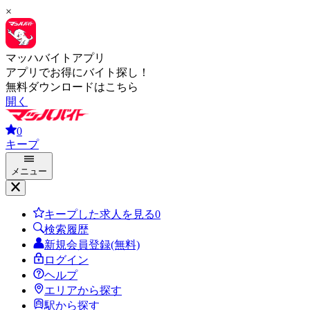
×
マッハバイトアプリ
アプリでお得にバイト探し！
無料ダウンロードはこちら
開く
0
キープ
メニュー
キープした求人を見る
0
検索履歴
新規会員登録(無料)
ログイン
ヘルプ
エリアから探す
駅から探す