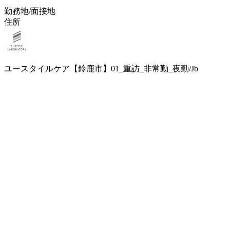
勤務地/面接地
住所
ユースタイルケア【鈴鹿市】01_重訪_非常勤_夜勤/Jb