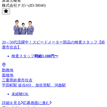
派遣労働者
株式会社ナガハ(ID:38040)
20～50代活躍中！スピードメーター部品の検査スタッフ【鈴
鹿市住吉】
検査スタッフ
時給
1,100
円〜
勤務地
面接地
三重県鈴鹿市住吉
平田町駅 徒歩8分、加佐登駅、河曲駅
未経験OK
詳細を見る
応募画面に進む