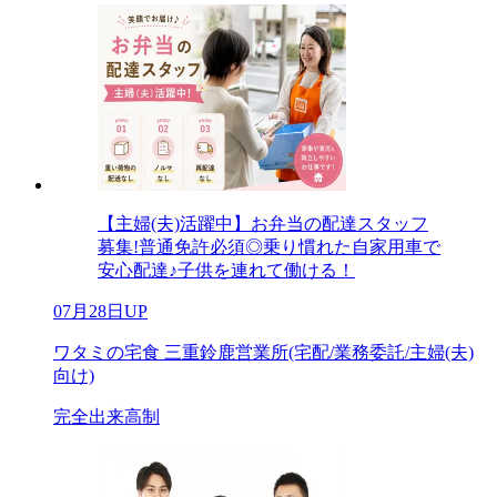
【主婦(夫)活躍中】お弁当の配達スタッフ
募集!普通免許必須◎乗り慣れた自家用車で
安心配達♪子供を連れて働ける！
07月28日UP
ワタミの宅食 三重鈴鹿営業所(宅配/業務委託/主婦(夫)
向け)
完全出来高制