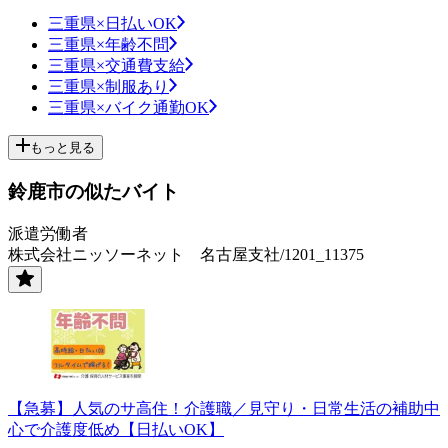
三重県×日払いOK
三重県×年齢不問
三重県×交通費支給
三重県×制服あり
三重県×バイク通勤OK
もっと見る
鈴鹿市の似たバイト
派遣労働者
株式会社ニッソーネット 名古屋支社/1201_11375
【急募】人気のサ高住！介護職／見守り・日常生活の補助中
心で介護度低め【日払いOK】