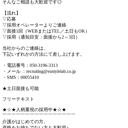
そんなご相談も大歓迎です◎
【流れ】
▽応募
▽採用オペレーターよりご連絡
▽面接1回（WEBまたはTEL／土日もOK）
▽採用（通知目安：面接から2～3日）
当社からのご連絡は、
下記いずれかの方法にて差し上げます。
・電話番号：050-3196-3313
・メール ：recruiting@eustylelab.co.jp
・SMS：00055410
★土日面接も可能
フリーテキスト
★☆★人柄重視の採用中★☆★
￣￣￣￣￣￣￣￣￣￣￣￣￣￣￣￣
介護がはじめての方、
資格をお持ちでない方も大歓迎♪