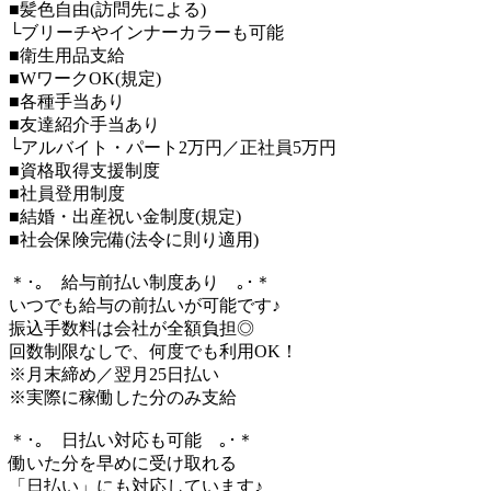
■髪色自由(訪問先による)
└ブリーチやインナーカラーも可能
■衛生用品支給
■WワークOK(規定)
■各種手当あり
■友達紹介手当あり
└アルバイト・パート2万円／正社員5万円
■資格取得支援制度
■社員登用制度
■結婚・出産祝い金制度(規定)
■社会保険完備(法令に則り適用)
＊･｡ 給与前払い制度あり ｡･＊
いつでも給与の前払いが可能です♪
振込手数料は会社が全額負担◎
回数制限なしで、何度でも利用OK！
※月末締め／翌月25日払い
※実際に稼働した分のみ支給
＊･｡ 日払い対応も可能 ｡･＊
働いた分を早めに受け取れる
「日払い」にも対応しています♪