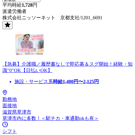
平均時給
1,728
円
派遣労働者
株式会社ニッソーネット 京都支社/1201_6691
【急募】介護職／履歴書なしで即応募＆スグ開始！経験・知
識"0"OK【日払いOK】
施設・サービス系
時給
1,400
円〜
2,125
円
勤務地
面接地
滋賀県草津市
草津市内に多数！＜駅チカ・車通勤okも有＞
シフト