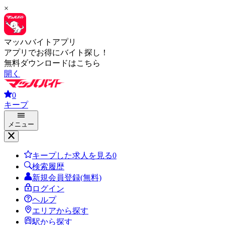
×
マッハバイトアプリ
アプリでお得にバイト探し！
無料ダウンロードはこちら
開く
0
キープ
メニュー
キープした求人を見る
0
検索履歴
新規会員登録(無料)
ログイン
ヘルプ
エリアから探す
駅から探す