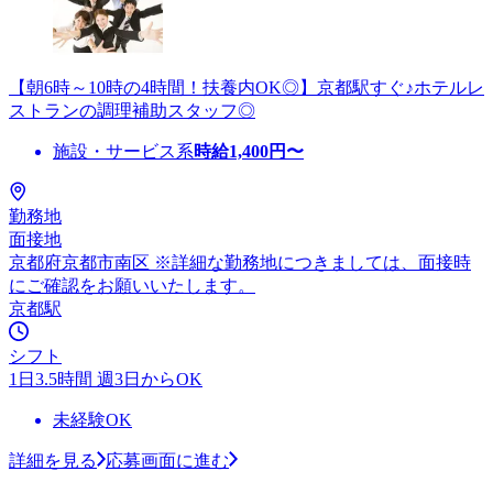
【朝6時～10時の4時間！扶養内OK◎】京都駅すぐ♪ホテルレ
ストランの調理補助スタッフ◎
施設・サービス系
時給
1,400
円〜
勤務地
面接地
京都府京都市南区 ※詳細な勤務地につきましては、面接時
にご確認をお願いいたします。
京都駅
シフト
1日3.5時間 週3日からOK
未経験OK
詳細を見る
応募画面に進む