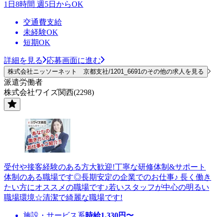
1日8時間 週5日からOK
交通費支給
未経験OK
短期OK
詳細を見る
応募画面に進む
株式会社ニッソーネット 京都支社/1201_6691のその他の求人を見る
派遣労働者
株式会社ワイズ関西(2298)
受付や接客経験のある方大歓迎!丁寧な研修体制&サポート
体制のある職場です◎長期安定の企業でのお仕事♪ 長く働き
たい方にオススメの職場です♪若いスタッフが中心の明るい
職場環境☆清潔で綺麗な職場です!
施設・サービス系
時給
1,330
円〜