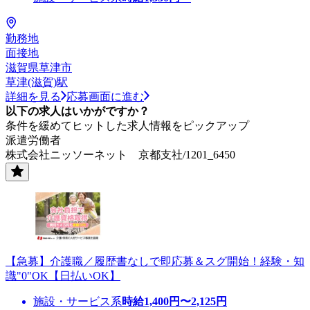
勤務地
面接地
滋賀県草津市
草津(滋賀)駅
詳細を見る
応募画面に進む
以下の求人はいかがですか？
条件を緩めてヒットした求人情報をピックアップ
派遣労働者
株式会社ニッソーネット 京都支社/1201_6450
【急募】介護職／履歴書なしで即応募＆スグ開始！経験・知
識"0"OK【日払いOK】
施設・サービス系
時給
1,400
円〜
2,125
円