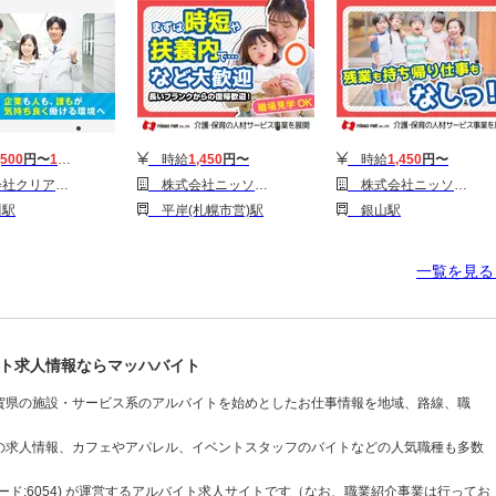
,500
円〜
1,875
円
時給
1,450
円〜
時給
1,450
円〜
ジョン84(08)
株式会社ニッソーネット 札幌支社/1201_3284
株式会社ニッソーネット 札幌支社/1201_3309
駅
平岸(札幌市営)駅
銀山駅
一覧を見
ト求人情報ならマッハバイト
賀県の施設・サービス系のアルバイトを始めとしたお仕事情報を地域、路線、職
の求人情報、カフェやアパレル、イベントスタッフのバイトなどの人気職種も多数
ド:6054) が運営するアルバイト求人サイトです（なお、職業紹介事業は行ってお