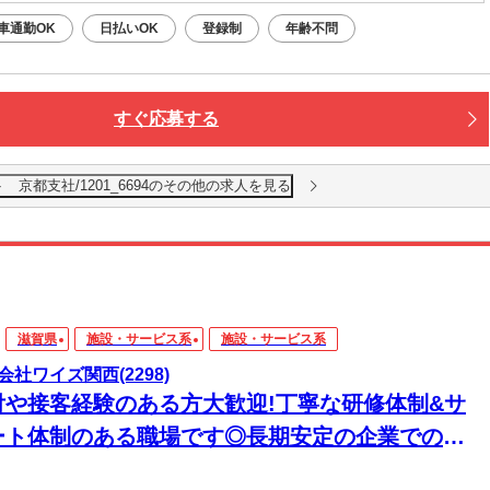
車通勤OK
日払いOK
登録制
年齢不問
すぐ応募する
京都支社/1201_6694のその他の求人を見る
滋賀県
施設・サービス系
施設・サービス系
会社ワイズ関西(2298)
付や接客経験のある方大歓迎!丁寧な研修体制&サ
ート体制のある職場です◎長期安定の企業でのお
メの職場です♪若いス