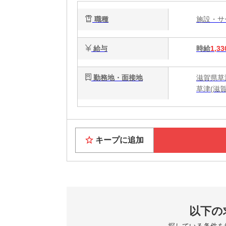
タ
職種
施設・
です
給与
時給
1,33
勤務地・面接地
滋賀県草
草津(滋賀
キープに追加
以下の
探している条件を