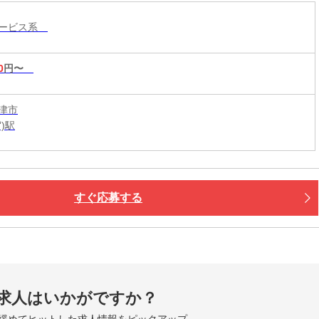
ッフが中心の明るい職場環境☆清潔で綺麗な職場
サービス系
!
0
円〜
津市
)駅
すぐ応募する
求人はいかがですか？
緩めてヒットした求人情報をピックアップ