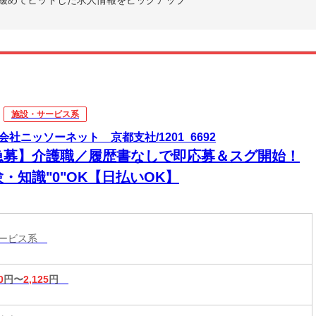
施設・サービス系
会社ニッソーネット 京都支社/1201_6692
急募】介護職／履歴書なしで即応募＆スグ開始！
・知識"0"OK【日払いOK】
サービス系
0
円〜
2,125
円