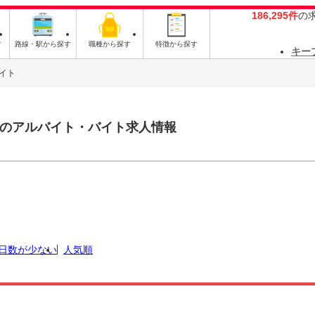
186,295件
の
す
路線・駅から探す
職種から探す
特徴から探す
キー
イト
のアルバイト・バイト求人情報
日数が少ない
人気順