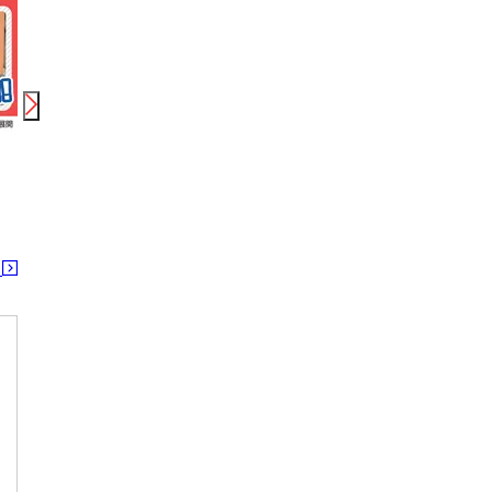
時給
1,450
円〜
時給
1,350
円〜
時給
株式会社ニッソーネット 札幌支社/1201_1416
株式会社綜合キャリアオプション(1314GH0803G60★63-N)
ガリバー草津南整備工場
石狩当別駅
八日市駅
る