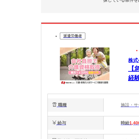
派遣労働者
株式
【
経験
職種
施設・
給与
時給
1,40