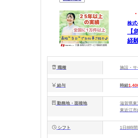
株式
【
経験
職種
施設・
給与
時給
1,40
勤務地・面接地
滋賀県東
東近江市
シフト
1日8時間