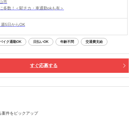
山市
に多数！＜駅チカ・車通勤okも有＞
 週5日からOK
バイク通勤OK
日払いOK
年齢不問
交通費支給
すぐ応募する
る案件をピックアップ