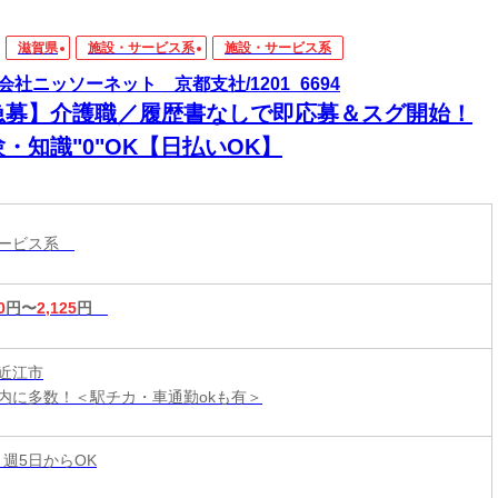
滋賀県
施設・サービス系
施設・サービス系
会社ニッソーネット 京都支社/1201_6694
急募】介護職／履歴書なしで即応募＆スグ開始！
・知識"0"OK【日払いOK】
サービス系
0
円〜
2,125
円
近江市
内に多数！＜駅チカ・車通勤okも有＞
 週5日からOK