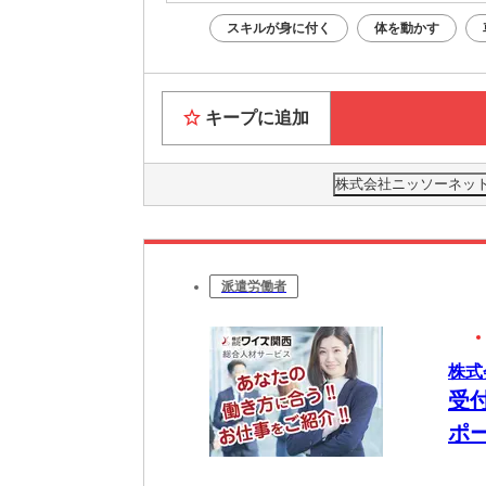
スキルが身に付く
体を動かす
キープに追加
株式会社ニッソーネット 
派遣労働者
株式
受
ポ
仕事♪ 長く働きたい方にオスス