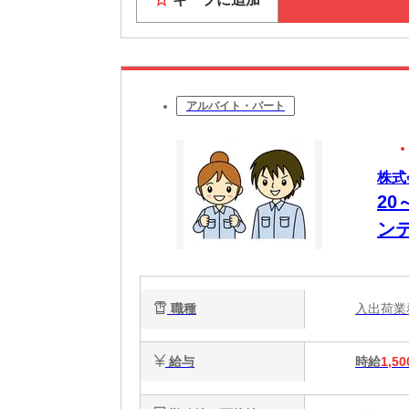
アルバイト・パート
株式
2
ン
町
職種
入出荷
給与
時給
1,50