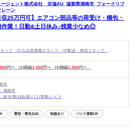
エージェント株式会社 京滋AU_滋賀県湖南市_フォークリフ
クレーン
月収25万円可】エアコン部品等の荷受け・梱包・
搬作業！日勤&土日休み♪残業少なめ◎
包スタッフ (2)入出荷業務スタッフ (3)配送・物流スタッフ
,500
円〜
(2)時給
1,500
円〜
(3)時給
1,500
円〜
南市
：湖南市
：徒歩/車/自転車/バス/電車/バイク
：甲西駅から車3分、徒歩14分
（無料）駐車場利用OK
K
髪型・髪色自由
制服あり
バイク通勤OK