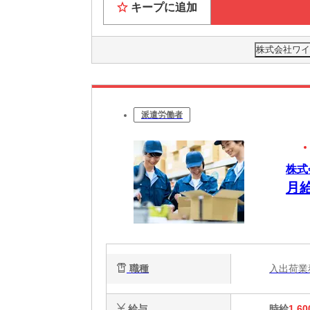
キープに追加
株式会社ワイ
派遣労働者
株式
月
職種
入出荷
給与
時給
1,60