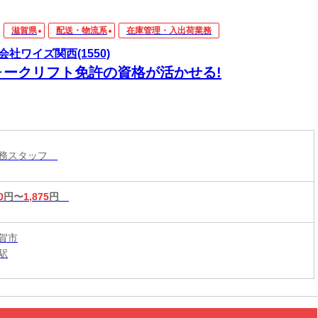
滋賀県
配送・物流系
在庫管理・入出荷業務
会社ワイズ関西(1550)
ォークリフト免許の資格が活かせる!
業務スタッフ
0
円〜
1,875
円
賀市
駅