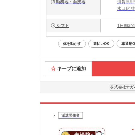
勤務地・面接地
滋賀県甲
水口駅 
シフト
1日8時間
体を動かす
週払いOK
車通勤O
キープに追加
株式会社ナガハ
派遣労働者