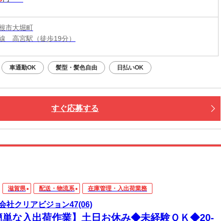
根市大堀町
線 高宮駅（徒歩19分）
車通勤OK
髪型・髪色自由
日払いOK
すぐ応募する
滋賀県
配送・物流系
在庫管理・入出荷業務
会社クリアビジョン47(06)
簡単な入出荷作業】土日お休み◆未経験ＯＫ◆20-