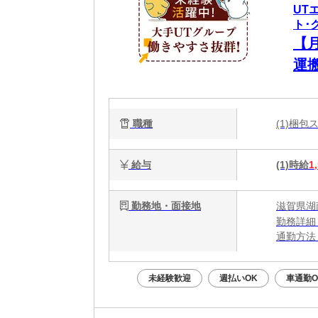
UT
ト･
【
運
職種
(1)梱
給与
(1)時給
1
勤務地・面接地
滋賀県湖
勤務詳細
通勤方法
最寄り駅
※構内の
未経験歓迎
週払いOK
車通勤O