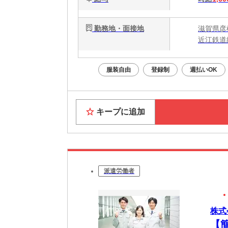
勤務地・面接地
滋賀県彦
近江鉄道
服装自由
登録制
週払いOK
キープに追加
派遣労働者
株式
【