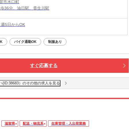
賀市水口町
徒歩36分、油日駅、貴生川駅
 週5日からOK
K
バイク通勤OK
制服あり
すぐ応募する
(ID:38683）のその他の求人を見る
滋賀県
配送・物流系
在庫管理・入出荷業務