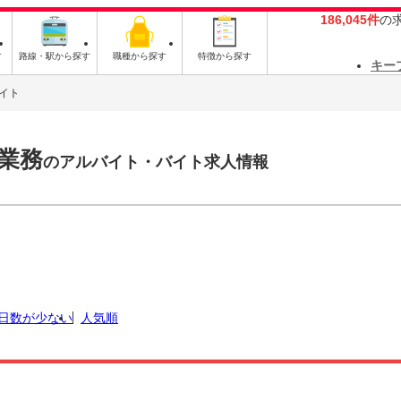
186,045件
の
す
路線・駅から探す
職種から探す
特徴から探す
キー
イト
業務
のアルバイト・バイト求人情報
日数が少ない
人気順