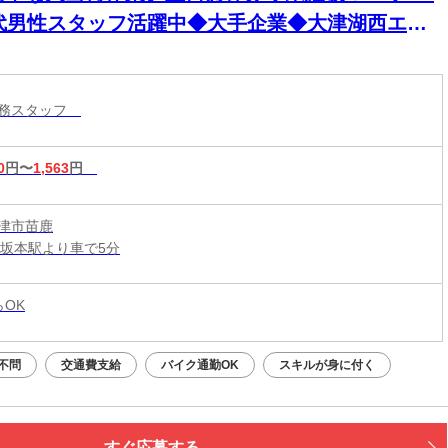
0代男性スタッフ活躍中◆大手企業◆大津湖西エリ
で働きたいなら、ココで決まりでしょう！！！
賀県大津市苗鹿】ＡＪ278-4-1
業務スタッフ
0
円〜
1,563
円
津市苗鹿
山坂本駅より車で5分
らOK
不問
交通費支給
バイク通勤OK
スキルが身に付く
すぐ応募する