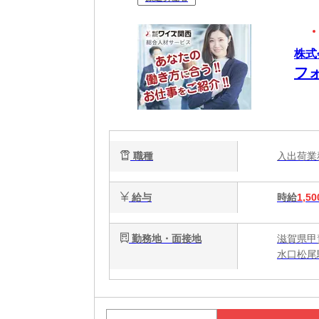
株式
フ
職種
入出荷
給与
時給
1,50
勤務地・面接地
滋賀県甲
水口松尾