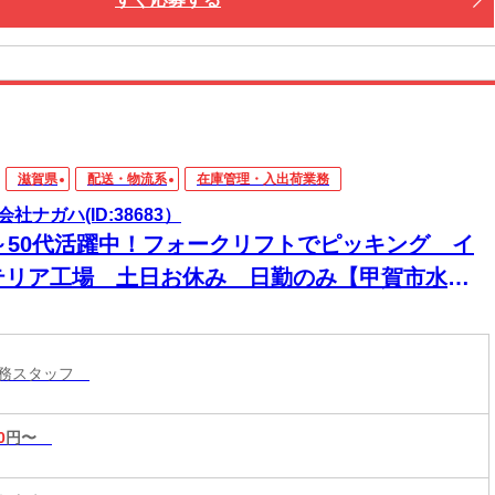
滋賀県
配送・物流系
在庫管理・入出荷業務
会社ナガハ(ID:38683）
0～50代活躍中！フォークリフトでピッキング イ
テリア工場 土日お休み 日勤のみ【甲賀市水口
】
業務スタッフ
0
円〜