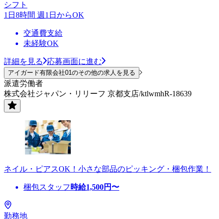
シフト
1日8時間 週1日からOK
交通費支給
未経験OK
詳細を見る
応募画面に進む
アイガード有限会社01のその他の求人を見る
派遣労働者
株式会社ジャパン・リリーフ 京都支店/ktlwmhR-18639
ネイル・ピアスOK！小さな部品のピッキング・梱包作業！
梱包スタッフ
時給
1,500
円〜
勤務地