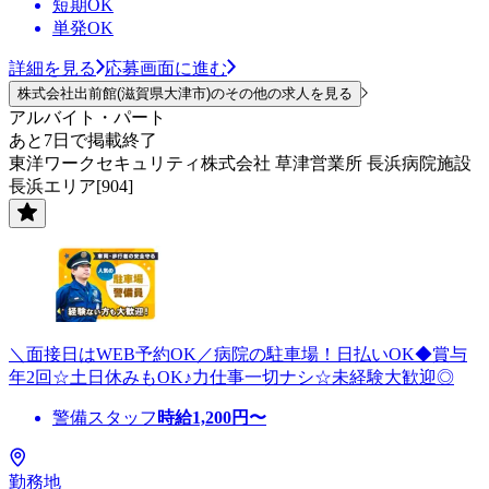
短期OK
単発OK
詳細を見る
応募画面に進む
株式会社出前館(滋賀県大津市)のその他の求人を見る
アルバイト・パート
あと7日で掲載終了
東洋ワークセキュリティ株式会社 草津営業所 長浜病院施設
長浜エリア[904]
＼面接日はWEB予約OK／病院の駐車場！日払いOK◆賞与
年2回☆土日休みもOK♪力仕事一切ナシ☆未経験大歓迎◎
警備スタッフ
時給
1,200
円〜
勤務地