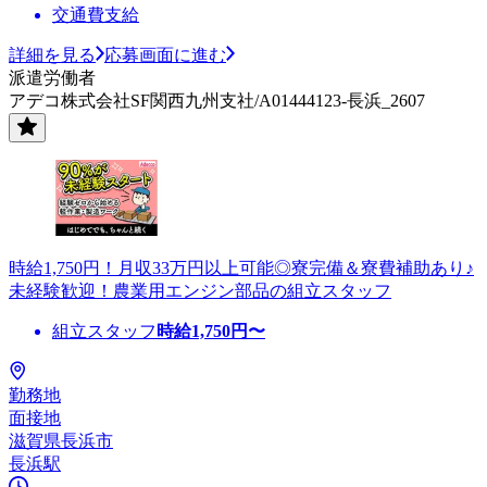
交通費支給
詳細を見る
応募画面に進む
派遣労働者
アデコ株式会社SF関西九州支社/A01444123-長浜_2607
時給1,750円！月収33万円以上可能◎寮完備＆寮費補助あり♪
未経験歓迎！農業用エンジン部品の組立スタッフ
組立スタッフ
時給
1,750
円〜
勤務地
面接地
滋賀県長浜市
長浜駅