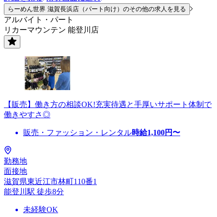
らーめん世界 滋賀長浜店（パート向け）のその他の求人を見る
アルバイト・パート
リカーマウンテン 能登川店
【販売】働き方の相談OK!充実待遇と手厚いサポート体制で
働きやすさ◎
販売・ファッション・レンタル
時給
1,100
円〜
勤務地
面接地
滋賀県東近江市林町110番1
能登川駅 徒歩8分
未経験OK