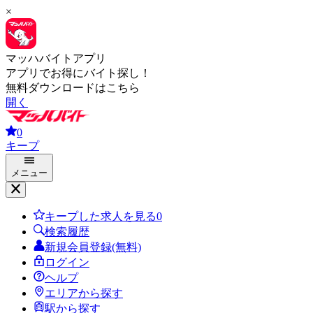
×
マッハバイトアプリ
アプリでお得にバイト探し！
無料ダウンロードはこちら
開く
0
キープ
メニュー
キープした求人を見る
0
検索履歴
新規会員登録(無料)
ログイン
ヘルプ
エリアから探す
駅から探す