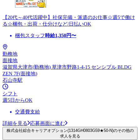
【20代～40代活躍中】社保完備・派遣のお仕事☆週5で働け
る☆梱包・出荷・仕分けなど/日払いOK
梱包スタッフ
時給
1,350
円〜
勤務地
面接地
滋賀県大津市(勤務地) 草津市野路1-4-15 センシブル BLDG
ZEN 7F(面接地)
石山寺駅
シフト
週5日からOK
交通費支給
詳細を見る
応募画面に進む
株式会社綜合キャリアオプション(1314GH0803G59★50-N)のその他の
求人を見る