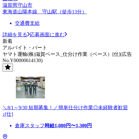
滋賀県守山市
東海道山陽本線 守山駅（徒歩13分）
交通費支給
詳細を見る
応募画面に進む
新着
アルバイト・パート
ヤマト運輸(株)滋賀ベース_仕分け作業（ベース）[仕](広告
No.Y00000614130)
＼8/1～9/30 短期募集！／簡単仕分け作業◎未経験者歓迎
♪[仕]
倉庫スタッフ
時給
1,080
円〜
1,300
円