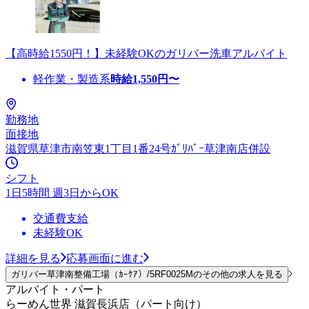
【高時給1550円！】未経験OKのガリバー洗車アルバイト
軽作業・製造系
時給
1,550
円〜
勤務地
面接地
滋賀県草津市南笠東1丁目1番24号ｶﾞﾘﾊﾞｰ草津南店併設
シフト
1日5時間 週3日からOK
交通費支給
未経験OK
詳細を見る
応募画面に進む
ガリバー草津南整備工場（ｶｰｹｱ）/5RF0025Mのその他の求人を見る
アルバイト・パート
らーめん世界 滋賀長浜店（パート向け）