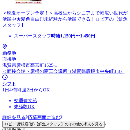
＜晩夏オープン予定！＞高校生からシニアまで幅広い世代が
活躍中★髪色自由◎未経験から活躍できる！ロピアの【鮮魚
スタッフ】
スーパースタッフ
時給
1,150
円〜
1,450
円
勤務地
面接地
滋賀県彦根市高宮町1525-1
＜面接会場＞彦根の商工会議所（滋賀県彦根市中央町3-8）
シフト
1日4時間 週2日からOK
交通費支給
未経験OK
詳細を見る
応募画面に進む
ロピア 彦根店(仮)【鮮魚スタッフ】のその他の求人を見る