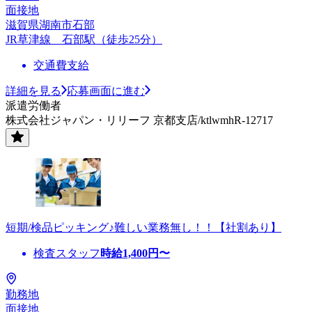
面接地
滋賀県湖南市石部
JR草津線 石部駅（徒歩25分）
交通費支給
詳細を見る
応募画面に進む
派遣労働者
株式会社ジャパン・リリーフ 京都支店/ktlwmhR-12717
短期/検品ピッキング♪難しい業務無し！！【社割あり】
検査スタッフ
時給
1,400
円〜
勤務地
面接地