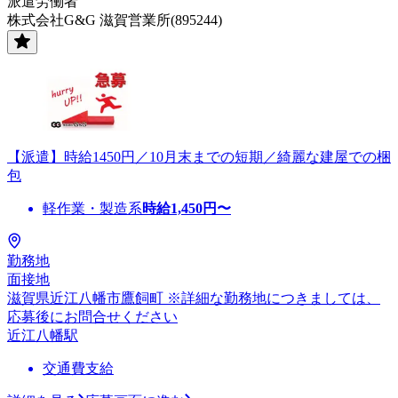
派遣労働者
株式会社G&G 滋賀営業所(895244)
【派遣】時給1450円／10月末までの短期／綺麗な建屋での梱
包
軽作業・製造系
時給
1,450
円〜
勤務地
面接地
滋賀県近江八幡市鷹飼町 ※詳細な勤務地につきましては、
応募後にお問合せください
近江八幡駅
交通費支給