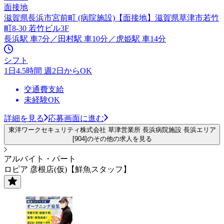
面接地
滋賀県長浜市宮前町 (病院施設)【面接地】滋賀県草津市若竹
町8-30 若竹ビル3F
長浜駅 車7分／田村駅 車10分／虎姫駅 車14分
シフト
1日4.5時間 週2日からOK
交通費支給
未経験OK
詳細を見る
応募画面に進む
東洋ワークセキュリティ株式会社 草津営業所 長浜病院施設 長浜エリア
[904]のその他の求人を見る
アルバイト・パート
ロピア 彦根店(仮)【鮮魚スタッフ】