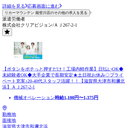
詳細を見る
応募画面に進む
リカーマウンテン 能登川店のその他の求人を見る
派遣労働者
株式会社クリアビジョン/ＡＪ267-2-1
【ボタンをポチっと押すだけ！工場内軽作業】日払いOK◆
未経験者OK◆大手企業で長期安定★土日祝お休み◇プライ
ベート充実♪20-40代スタッフ活躍！！【滋賀県大津市和邇北
浜】ＡＪ267-2-1
機械オペレーション
時給
1,100
円〜
1,375
円
勤務地
面接地
滋賀県大津市和邇北浜