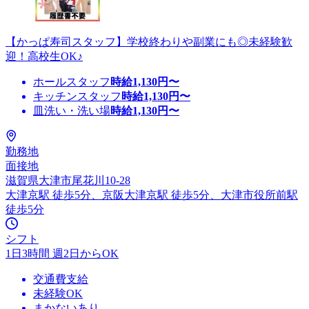
【かっぱ寿司スタッフ】学校終わりや副業にも◎未経験歓
迎！高校生OK♪
ホールスタッフ
時給
1,130
円〜
キッチンスタッフ
時給
1,130
円〜
皿洗い・洗い場
時給
1,130
円〜
勤務地
面接地
滋賀県大津市尾花川10-28
大津京駅 徒歩5分、京阪大津京駅 徒歩5分、大津市役所前駅
徒歩5分
シフト
1日3時間 週2日からOK
交通費支給
未経験OK
まかないあり