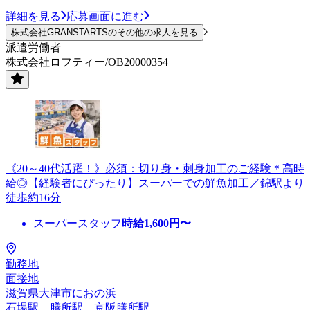
詳細を見る
応募画面に進む
株式会社GRANSTARTSのその他の求人を見る
派遣労働者
株式会社ロフティー/OB20000354
《20～40代活躍！》必須：切り身・刺身加工のご経験＊高時
給◎【経験者にぴったり】スーパーでの鮮魚加工／錦駅より
徒歩約16分
スーパースタッフ
時給
1,600
円〜
勤務地
面接地
滋賀県大津市におの浜
石場駅、膳所駅、京阪膳所駅