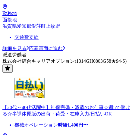
勤務地
面接地
滋賀県愛知郡愛荘町上蚊野
交通費支給
詳細を見る
応募画面に進む
派遣労働者
株式会社綜合キャリアオプション(1314GH0803G58★94-S)
【20代～40代活躍中】社保完備・派遣のお仕事☆週5で働け
る☆半導体原版の出荷・荷受・在庫入力/日払いOK
機械オペレーション
時給
1,400
円〜