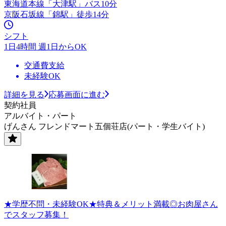
東海道本線「大津駅」バス10分
京阪石坂線「錦駅」徒歩14分
シフト
1日4時間 週1日からOK
交通費支給
未経験OK
詳細を見る
応募画面に進む
契約社員
アルバイト・パート
げんさん フレンドマート五個荘店(パート・学生バイト)
★学歴不問・未経験OK★特典＆メリット満載◎お肉屋さん
でスタッフ募集！