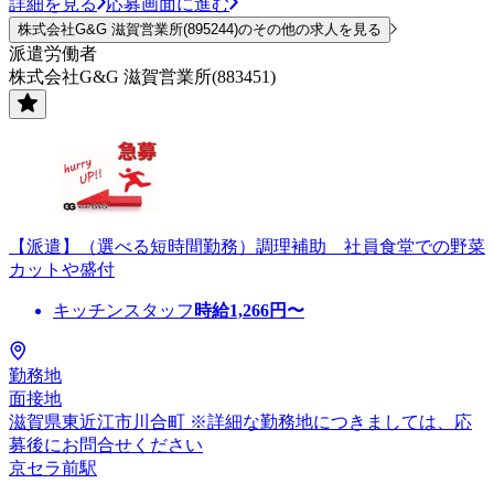
詳細を見る
応募画面に進む
株式会社G&G 滋賀営業所(895244)のその他の求人を見る
派遣労働者
株式会社G&G 滋賀営業所(883451)
【派遣】（選べる短時間勤務）調理補助 社員食堂での野菜
カットや盛付
キッチンスタッフ
時給
1,266
円〜
勤務地
面接地
滋賀県東近江市川合町 ※詳細な勤務地につきましては、応
募後にお問合せください
京セラ前駅