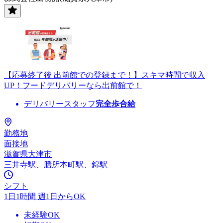
【応募終了後 出前館での登録まで！】スキマ時間で収入
UP！フードデリバリーなら出前館で！
デリバリースタッフ
完全歩合給
勤務地
面接地
滋賀県大津市
三井寺駅、膳所本町駅、錦駅
シフト
1日1時間 週1日からOK
未経験OK