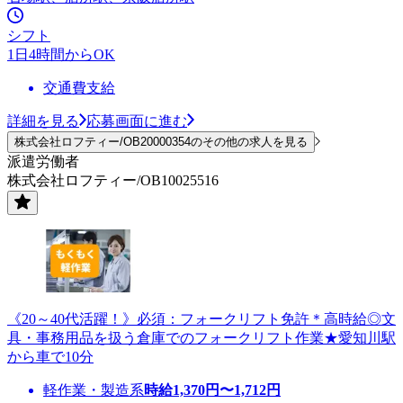
シフト
1日4時間からOK
交通費支給
詳細を見る
応募画面に進む
株式会社ロフティー/OB20000354のその他の求人を見る
派遣労働者
株式会社ロフティー/OB10025516
《20～40代活躍！》必須：フォークリフト免許＊高時給◎文
具・事務用品を扱う倉庫でのフォークリフト作業★愛知川駅
から車で10分
軽作業・製造系
時給
1,370
円〜
1,712
円