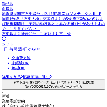
勤務地
面接地
滋賀県湖南市石部緑台1-12-1 UIB湖南ロジスティクスⅡ 1F
国道1号線 「石部大橋」交差点より約5分 ※下記の駅名およ
び徒歩時間は、実際の勤務地とは異なる可能性がありますの
で、ご注意ください。
石部駅より徒歩20分、手原駅より車11分
シフト
1日3時間 週4日からOK
交通費支給
未経験OK
短期OK
詳細を見る
応募画面に進む
ヤマト運輸(株)滋賀ベース_仕分け作業（ベース）[仕](広告
No.Y00000614130)のその他の求人を見る
新着
業務委託契約
株式会社出前館(滋賀県大津市)