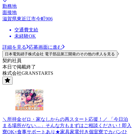
勤務地
面接地
滋賀県東近江市今町906
交通費支給
未経験OK
詳細を見る
応募画面に進む
日本電気硝子株式会社 電子部品第三開発のその他の求人を見る
契約社員
本日で掲載終了
株式会社GRANSTARTS
＼所持金ゼロ・家なしからの再スタート応援！／ 「今日泊
まる場所がない…」そんな方もまずはご相談ください！即入
寮OK×食事サポートあり★家具家電付き個室寮でカバンひ