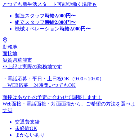
とつでも新生活スタート可能◎働く場所も
製造スタッフ
時給
2,000
円〜
組立スタッフ
時給
2,000
円〜
機械オペレーション
時給
2,000
円〜
勤務地
面接地
滋賀県草津市
※上記は実際の勤務地です
・電話応募：平日・土日祝OK（9:00～20:00）
・WEB応募：24時間いつでもOK
面接はあなたの予定に合わせて調整します！
Web面接・電話面接・対面面接から、ご希望の方法を選べま
す◎
交通費支給
未経験OK
まかないあり