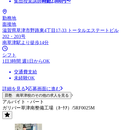
集団授業講師
時給
2,000
円〜
勤務地
面接地
滋賀県草津市野路東4丁目17-33 トータルエステートビル
202・203号
南草津駅より徒歩14分
シフト
1日3時間 週1日からOK
交通費支給
未経験OK
詳細を見る
応募画面に進む
昴塾 南草津校のその他の求人を見る
アルバイト・パート
ガリバー草津南整備工場（ｶｰｹｱ）/5RF0025M