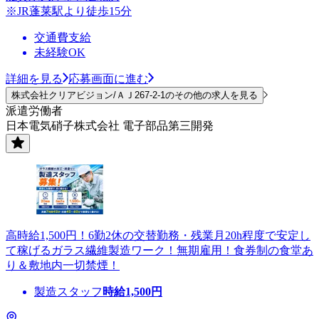
※JR蓬莱駅より徒歩15分
交通費支給
未経験OK
詳細を見る
応募画面に進む
株式会社クリアビジョン/ＡＪ267-2-1のその他の求人を見る
派遣労働者
日本電気硝子株式会社 電子部品第三開発
高時給1,500円！6勤2休の交替勤務・残業月20h程度で安定し
て稼げるガラス繊維製造ワーク！無期雇用！食券制の食堂あ
り＆敷地内一切禁煙！
製造スタッフ
時給
1,500
円