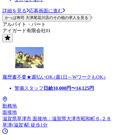
詳細を見る
応募画面に進む
かっぱ寿司 大津尾花川店のその他の求人を見る
アルバイト・パート
アイガード有限会社01
履歴書不要★週払いOK♪週1日～WワークもOK♪
警備スタッフ
日給
10,000
円〜
14,125
円
勤務地
面接地
滋賀県草津市 面接地：滋賀県大津市昭和町６-２８
草津(滋賀)駅 徒歩1分