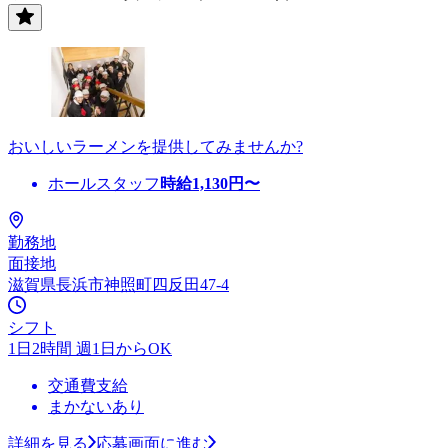
おいしいラーメンを提供してみませんか?
ホールスタッフ
時給
1,130
円〜
勤務地
面接地
滋賀県長浜市神照町四反田47-4
シフト
1日2時間 週1日からOK
交通費支給
まかないあり
詳細を見る
応募画面に進む