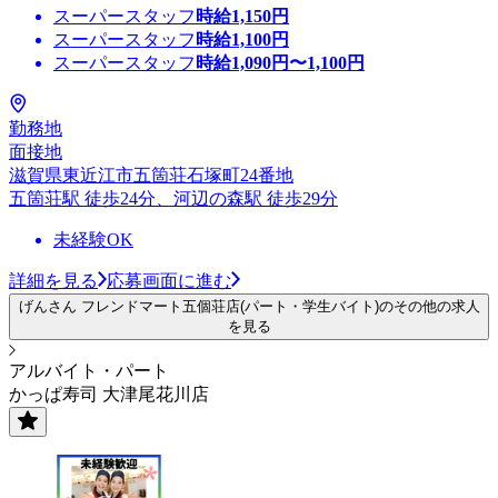
スーパースタッフ
時給
1,150
円
スーパースタッフ
時給
1,100
円
スーパースタッフ
時給
1,090
円〜
1,100
円
勤務地
面接地
滋賀県東近江市五箇荘石塚町24番地
五箇荘駅 徒歩24分、河辺の森駅 徒歩29分
未経験OK
詳細を見る
応募画面に進む
げんさん フレンドマート五個荘店(パート・学生バイト)のその他の求人
を見る
アルバイト・パート
かっぱ寿司 大津尾花川店