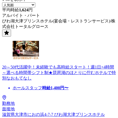
平均時給
1,624
円
アルバイト・パート
びわ湖大津プリンスホテル(宴会場・レストランサービス)/株
式会社トータルグロース
20～50代活躍中！未経験でも高時給スタート！週1日×4時間
～選べる時間帯シフト制★琵琶湖のほとりに佇むホテルで特
別なおもてなし
ホールスタッフ
時給
1,400
円〜
勤務地
面接地
滋賀県大津市におの浜4-7-7 びわ湖大津プリンスホテル