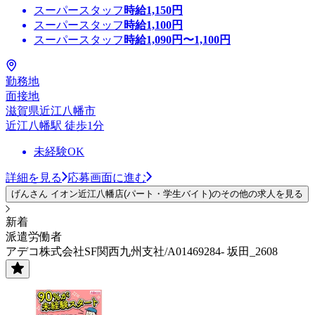
スーパースタッフ
時給
1,150
円
スーパースタッフ
時給
1,100
円
スーパースタッフ
時給
1,090
円〜
1,100
円
勤務地
面接地
滋賀県近江八幡市
近江八幡駅 徒歩1分
未経験OK
詳細を見る
応募画面に進む
げんさん イオン近江八幡店(パート・学生バイト)のその他の求人を見る
新着
派遣労働者
アデコ株式会社SF関西九州支社/A01469284- 坂田_2608