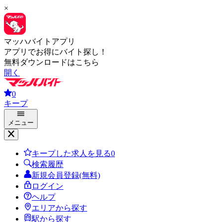
×
マッハバイトアプリ
アプリでお得にバイト探し！
無料ダウンロードはこちら
開く
0
キープ
メニュー
キープした求人を見る
0
検索履歴
新規会員登録(無料)
ログイン
ヘルプ
エリアから探す
駅から探す