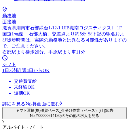
勤務地
面接地
滋賀県湖南市石部緑台1-12-1 UIB湖南ロジスティクスⅡ 1F
国道1号線 「石部大橋」交差点より約5分 ※下記の駅名およ
び徒歩時間は、実際の勤務地とは異なる可能性がありますの
で、ご注意ください。
石部駅より徒歩20分、手原駅より車11分
シフト
1日3時間 週4日からOK
交通費支給
未経験OK
短期OK
詳細を見る
応募画面に進む
ヤマト運輸(株)滋賀ベース_仕分け作業（ベース）[仕](広告
No.Y00000614130)のその他の求人を見る
アルバイト・パート