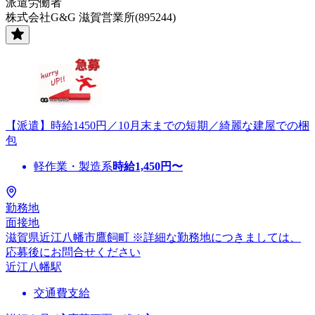
派遣労働者
株式会社G&G 滋賀営業所(895244)
【派遣】時給1450円／10月末までの短期／綺麗な建屋での梱
包
軽作業・製造系
時給
1,450
円〜
勤務地
面接地
滋賀県近江八幡市鷹飼町 ※詳細な勤務地につきましては、
応募後にお問合せください
近江八幡駅
交通費支給