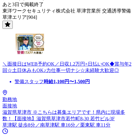
あと3日で掲載終了
東洋ワークセキュリティ株式会社 草津営業所 交通誘導警備
草津エリア[904]
＼面接日はWEB予約OK／日収1.2万円×日払いOK◆賞与年2
回☆土日休みもOK♪力仕事一切ナシ☆未経験大歓迎◎
警備スタッフ
時給
1,100
円〜
1,500
円
勤務地
面接地
滋賀県草津市 ※こちらは募集エリアです！県内に現場多
数！【面接地】滋賀県草津市若竹町8-30 若竹ビル3F
草津駅 徒歩8分／南草津駅 車16分／栗東駅 車11分