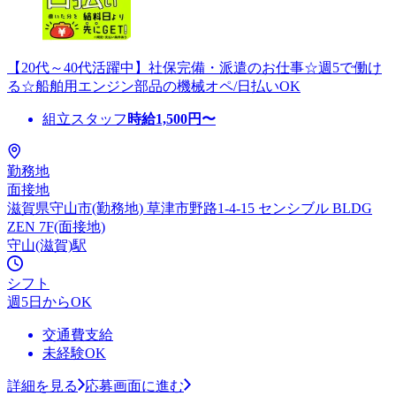
【20代～40代活躍中】社保完備・派遣のお仕事☆週5で働け
る☆船舶用エンジン部品の機械オペ/日払いOK
組立スタッフ
時給
1,500
円〜
勤務地
面接地
滋賀県守山市(勤務地) 草津市野路1-4-15 センシブル BLDG
ZEN 7F(面接地)
守山(滋賀)駅
シフト
週5日からOK
交通費支給
未経験OK
詳細を見る
応募画面に進む