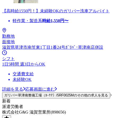
【高時給1550円！】未経験OKのガリバー洗車アルバイト
軽作業・製造系
時給
1,550
円〜
勤務地
面接地
滋賀県草津市南笠東1丁目1番24号ｶﾞﾘﾊﾞｰ草津南店併設
シフト
1日5時間 週3日からOK
交通費支給
未経験OK
詳細を見る
応募画面に進む
ガリバー草津南整備工場（ｶｰｹｱ）/5RF0025Mのその他の求人を見る
新着
派遣労働者
株式会社G&G 滋賀営業所(898656)