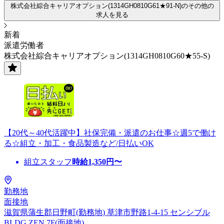
株式会社綜合キャリアオプション(1314GH0810G61★91-N)のその他の
求人を見る
新着
派遣労働者
株式会社綜合キャリアオプション(1314GH0810G60★55-S)
【20代～40代活躍中】社保完備・派遣のお仕事☆週5で働け
る☆組立・加工・食品製造など/日払いOK
組立スタッフ
時給
1,350
円〜
勤務地
面接地
滋賀県蒲生郡日野町(勤務地) 草津市野路1-4-15 センシブル
BLDG ZEN 7F(面接地)