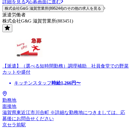
詳細を見る
応募画面に進む
株式会社G&G 滋賀営業所(895244)のその他の求人を見る
派遣労働者
株式会社G&G 滋賀営業所(883451)
【派遣】（選べる短時間勤務）調理補助 社員食堂での野菜
カットや盛付
キッチンスタッフ
時給
1,266
円〜
勤務地
面接地
滋賀県東近江市川合町 ※詳細な勤務地につきましては、応
募後にお問合せください
京セラ前駅