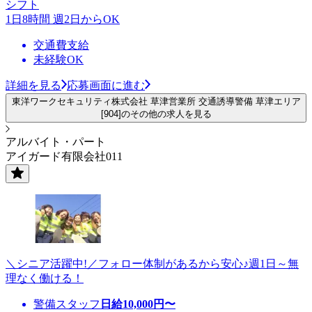
シフト
1日8時間 週2日からOK
交通費支給
未経験OK
詳細を見る
応募画面に進む
東洋ワークセキュリティ株式会社 草津営業所 交通誘導警備 草津エリア
[904]のその他の求人を見る
アルバイト・パート
アイガード有限会社011
＼シニア活躍中!／フォロー体制があるから安心♪週1日～無
理なく働ける！
警備スタッフ
日給
10,000
円〜