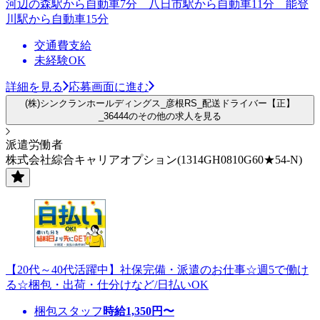
河辺の森駅から自動車7分 八日市駅から自動車11分 能登
川駅から自動車15分
交通費支給
未経験OK
詳細を見る
応募画面に進む
(株)シンクランホールディングス_彦根RS_配送ドライバー【正】
_36444のその他の求人を見る
派遣労働者
株式会社綜合キャリアオプション(1314GH0810G60★54-N)
【20代～40代活躍中】社保完備・派遣のお仕事☆週5で働け
る☆梱包・出荷・仕分けなど/日払いOK
梱包スタッフ
時給
1,350
円〜