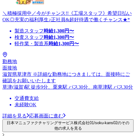
＼積極採用中／今がチャンス!!《工場スタッフ》希望日払い
OK◎充実の福利厚生♪正社員&超好待遇で働くチャンス★*
製造スタッフ
時給
1,300
円〜
検査スタッフ
時給
1,300
円〜
軽作業・製造系
時給
1,300
円〜
勤務地
面接地
滋賀県草津市 ※詳細な勤務地につきましては、面接時にご
確認をお願いいたします
草津(滋賀)駅 徒歩9分、栗東駅 バス30分、南草津駅 バス30分
交通費支給
未経験OK
詳細を見る
応募画面に進む
日本マニュファクチャリングサービス株式会社01/soku-kans02のその
他の求人を見る