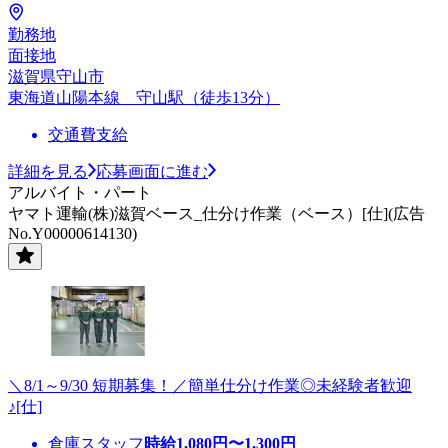
勤務地
面接地
滋賀県守山市
東海道山陽本線 守山駅（徒歩13分）
交通費支給
詳細を見る
応募画面に進む
アルバイト・パート
ヤマト運輸(株)滋賀ベース_仕分け作業（ベース）[仕](広告
No.Y00000614130)
＼8/1～9/30 短期募集！／簡単仕分け作業◎未経験者歓迎
♪[仕]
倉庫スタッフ
時給
1,080
円〜
1,300
円