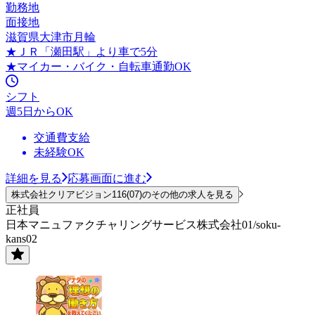
勤務地
面接地
滋賀県大津市月輪
★ＪＲ「瀬田駅」より車で5分
★マイカー・バイク・自転車通勤OK
シフト
週5日からOK
交通費支給
未経験OK
詳細を見る
応募画面に進む
株式会社クリアビジョン116(07)のその他の求人を見る
正社員
日本マニュファクチャリングサービス株式会社01/soku-
kans02