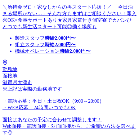
＼所持金ゼロ・家なしからの再スタート応援！／ 「今日泊
まる場所がない…」そんな方もまずはご相談ください！即入
寮OK×食事サポートあり★家具家電付き個室寮でカバンひ
とつでも新生活スタート可能◎働く場所も
製造スタッフ
時給
2,000
円〜
組立スタッフ
時給
2,000
円〜
機械オペレーション
時給
2,000
円〜
勤務地
面接地
滋賀県大津市
※上記は実際の勤務地です
・電話応募：平日・土日祝OK（9:00～20:00）
・WEB応募：24時間いつでもOK
面接はあなたの予定に合わせて調整します！
Web面接・電話面接・対面面接から、ご希望の方法を選べま
す◎