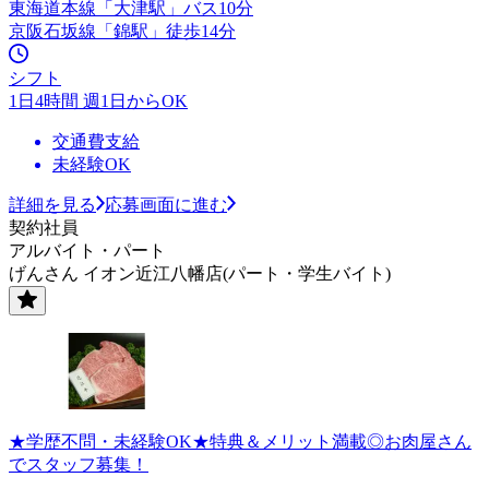
東海道本線「大津駅」バス10分
京阪石坂線「錦駅」徒歩14分
シフト
1日4時間 週1日からOK
交通費支給
未経験OK
詳細を見る
応募画面に進む
契約社員
アルバイト・パート
げんさん イオン近江八幡店(パート・学生バイト)
★学歴不問・未経験OK★特典＆メリット満載◎お肉屋さん
でスタッフ募集！