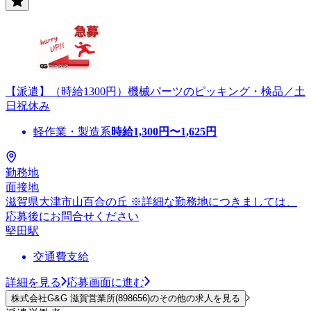
【派遣】（時給1300円）機械パーツのピッキング・検品／土
日祝休み
軽作業・製造系
時給
1,300
円〜
1,625
円
勤務地
面接地
滋賀県大津市山百合の丘 ※詳細な勤務地につきましては、
応募後にお問合せください
堅田駅
交通費支給
詳細を見る
応募画面に進む
株式会社G&G 滋賀営業所(898656)のその他の求人を見る