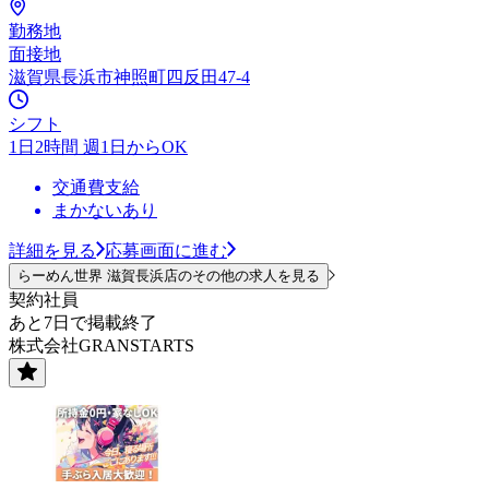
勤務地
面接地
滋賀県長浜市神照町四反田47-4
シフト
1日2時間 週1日からOK
交通費支給
まかないあり
詳細を見る
応募画面に進む
らーめん世界 滋賀長浜店のその他の求人を見る
契約社員
あと7日で掲載終了
株式会社GRANSTARTS