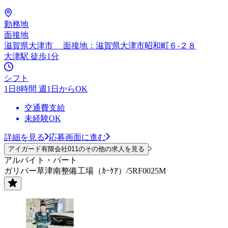
勤務地
面接地
滋賀県大津市 面接地：滋賀県大津市昭和町６-２８
大津駅 徒歩1分
シフト
1日8時間 週1日からOK
交通費支給
未経験OK
詳細を見る
応募画面に進む
アイガード有限会社011のその他の求人を見る
アルバイト・パート
ガリバー草津南整備工場（ｶｰｹｱ）/5RF0025M