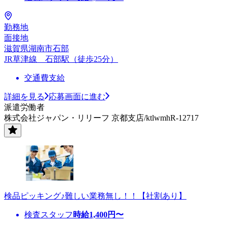
勤務地
面接地
滋賀県湖南市石部
JR草津線 石部駅（徒歩25分）
交通費支給
詳細を見る
応募画面に進む
派遣労働者
株式会社ジャパン・リリーフ 京都支店/ktlwmhR-12717
検品ピッキング♪難しい業務無し！！【社割あり】
検査スタッフ
時給
1,400
円〜