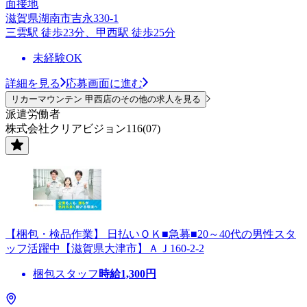
面接地
滋賀県湖南市吉永330-1
三雲駅 徒歩23分、甲西駅 徒歩25分
未経験OK
詳細を見る
応募画面に進む
リカーマウンテン 甲西店のその他の求人を見る
派遣労働者
株式会社クリアビジョン116(07)
【梱包・検品作業】 日払いＯＫ■急募■20～40代の男性スタ
ッフ活躍中【滋賀県大津市】ＡＪ160-2-2
梱包スタッフ
時給
1,300
円