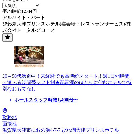
平均時給
1,584
円
アルバイト・パート
びわ湖大津プリンスホテル(宴会場・レストランサービス)/株
式会社トータルグロース
20～50代活躍中！未経験でも高時給スタート！週1日×4時間
～選べる時間帯シフト制★琵琶湖のほとりに佇むホテルで特
別なおもてなし
ホールスタッフ
時給
1,400
円〜
勤務地
面接地
滋賀県大津市におの浜4-7-7 びわ湖大津プリンスホテル