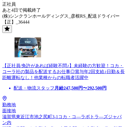
正社員
あと4日で掲載終了
(株)シンクランホールディングス_彦根RS_配送ドライバー
【正】_36444
【正社員/免許があれば経験不問♪】未経験の方歓迎！コカ・
コーラ社の製品を配送するお仕事◎賞与年2回支給♪日勤＆長
距離運転なし！他業種からの転職者活躍中
配送・物流スタッフ
月給
247,500
円〜
292,500
円
勤務地
面接地
滋賀県東近江市池之尻町3-1コカ・コ―ラボトラ―ズジャパ
ン内