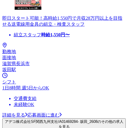
即日スタート可能！高時給1,550円で月収28万円以上を目指
せる送電線用金具の組立・検査スタッフ
組立スタッフ
時給
1,550
円〜
勤務地
面接地
滋賀県長浜市
坂田駅
シフト
1日8時間 週5日からOK
交通費支給
未経験OK
詳細を見る
応募画面に進む
アデコ株式会社SF関西九州支社/A01469284- 坂田_2608のその他の求人
を見る