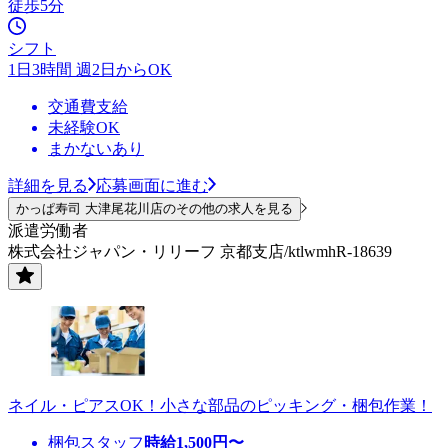
徒歩5分
シフト
1日3時間 週2日からOK
交通費支給
未経験OK
まかないあり
詳細を見る
応募画面に進む
かっぱ寿司 大津尾花川店のその他の求人を見る
派遣労働者
株式会社ジャパン・リリーフ 京都支店/ktlwmhR-18639
ネイル・ピアスOK！小さな部品のピッキング・梱包作業！
梱包スタッフ
時給
1,500
円〜