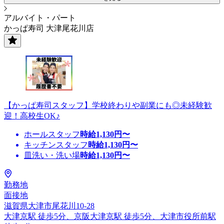
アルバイト・パート
かっぱ寿司 大津尾花川店
【かっぱ寿司スタッフ】学校終わりや副業にも◎未経験歓
迎！高校生OK♪
ホールスタッフ
時給
1,130
円〜
キッチンスタッフ
時給
1,130
円〜
皿洗い・洗い場
時給
1,130
円〜
勤務地
面接地
滋賀県大津市尾花川10-28
大津京駅 徒歩5分、京阪大津京駅 徒歩5分、大津市役所前駅