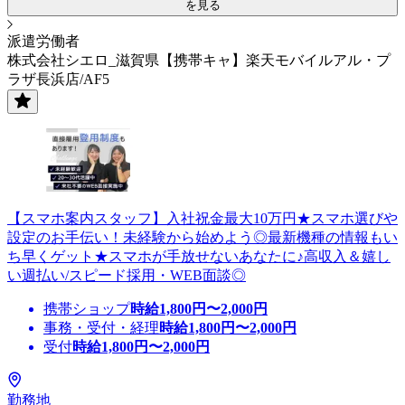
を見る
派遣労働者
株式会社シエロ_滋賀県【携帯キャ】楽天モバイルアル・プ
ラザ長浜店/AF5
【スマホ案内スタッフ】入社祝金最大10万円★スマホ選びや
設定のお手伝い！未経験から始めよう◎最新機種の情報もい
ち早くゲット★スマホが手放せないあなたに♪高収入＆嬉し
い週払い/スピード採用・WEB面談◎
携帯ショップ
時給
1,800
円〜
2,000
円
事務・受付・経理
時給
1,800
円〜
2,000
円
受付
時給
1,800
円〜
2,000
円
勤務地