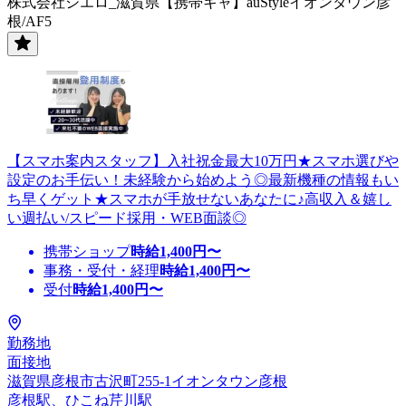
株式会社シエロ_滋賀県【携帯キャ】auStyleイオンタウン彦
根/AF5
【スマホ案内スタッフ】入社祝金最大10万円★スマホ選びや
設定のお手伝い！未経験から始めよう◎最新機種の情報もい
ち早くゲット★スマホが手放せないあなたに♪高収入＆嬉し
い週払い/スピード採用・WEB面談◎
携帯ショップ
時給
1,400
円〜
事務・受付・経理
時給
1,400
円〜
受付
時給
1,400
円〜
勤務地
面接地
滋賀県彦根市古沢町255-1イオンタウン彦根
彦根駅、ひこね芹川駅