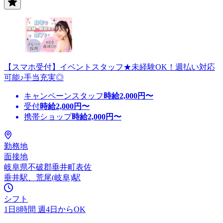
【スマホ受付】イベントスタッフ★未経験OK！週払い対応
可能♪手当充実◎
キャンペーンスタッフ
時給
2,000
円〜
受付
時給
2,000
円〜
携帯ショップ
時給
2,000
円〜
勤務地
面接地
岐阜県不破郡垂井町表佐
垂井駅、荒尾(岐阜)駅
シフト
1日8時間 週4日からOK