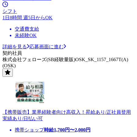
シフト
1日8時間 週5日からOK
交通費支給
未経験OK
詳細を見る
応募画面に進む
契約社員
株式会社フェローズ(SB経験量販)OSK_SK_1157_1667T(A)
(OSK)
【携帯販売】業界経験者向け高収入！昇給あり/正社員登用
実績あり/日払い可
携帯ショップ
時給
1,700
円〜
2,000
円