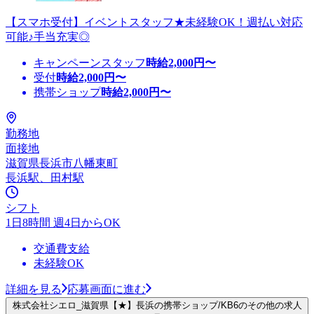
【スマホ受付】イベントスタッフ★未経験OK！週払い対応
可能♪手当充実◎
キャンペーンスタッフ
時給
2,000
円〜
受付
時給
2,000
円〜
携帯ショップ
時給
2,000
円〜
勤務地
面接地
滋賀県長浜市八幡東町
長浜駅、田村駅
シフト
1日8時間 週4日からOK
交通費支給
未経験OK
詳細を見る
応募画面に進む
株式会社シエロ_滋賀県【★】長浜の携帯ショップ/KB6のその他の求人