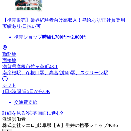
【携帯販売】業界経験者向け高収入！昇給あり/正社員登用
実績あり/日払い可
携帯ショップ
時給
1,700
円〜
2,000
円
勤務地
面接地
滋賀県彦根市竹ヶ鼻町43-1
南彦根駅、彦根口駅、高宮(滋賀)駅、スクリーン駅
シフト
1日8時間 週5日からOK
交通費支給
詳細を見る
応募画面に進む
派遣労働者
株式会社シエロ_岐阜県【★】垂井の携帯ショップ/KB6