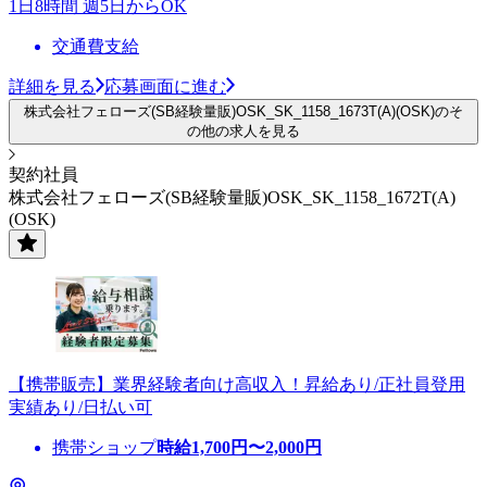
1日8時間 週5日からOK
交通費支給
詳細を見る
応募画面に進む
株式会社フェローズ(SB経験量販)OSK_SK_1158_1673T(A)(OSK)のそ
の他の求人を見る
契約社員
株式会社フェローズ(SB経験量販)OSK_SK_1158_1672T(A)
(OSK)
【携帯販売】業界経験者向け高収入！昇給あり/正社員登用
実績あり/日払い可
携帯ショップ
時給
1,700
円〜
2,000
円