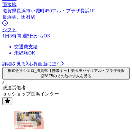
面接地
滋賀県長浜市小堀町450アル・プラザ長浜1F
長浜駅、田村駅
シフト
1日8時間 週5日からOK
交通費支給
未経験OK
詳細を見る
応募画面に進む
株式会社シエロ_滋賀県【携帯キャ】楽天モバイルアル・プラザ長浜
店/AF5のその他の求人を見る
派遣労働者
ａｕショップ長浜インター