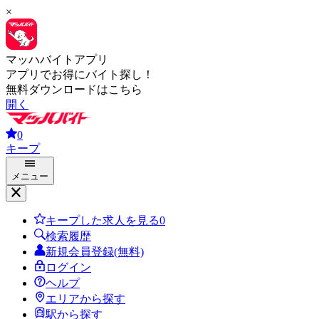
×
マッハバイトアプリ
アプリでお得にバイト探し！
無料ダウンロードはこちら
開く
0
キープ
メニュー
キープした求人を見る
0
検索履歴
新規会員登録(無料)
ログイン
ヘルプ
エリアから探す
駅から探す