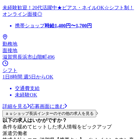
未経験歓迎！20代活躍中★ピアス・ネイルOK☆シフト制！
オンライン面接◎
携帯ショップ
時給
1,400
円〜
1,700
円
勤務地
面接地
滋賀県長浜市山階町496
シフト
1日8時間 週5日からOK
交通費支給
未経験OK
詳細を見る
応募画面に進む
ａｕショップ長浜インターのその他の求人を見る
以下の求人はいかがですか？
条件を緩めてヒットした求人情報をピックアップ
派遣労働者