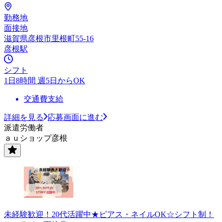
勤務地
面接地
滋賀県彦根市里根町55-16
彦根駅
シフト
1日8時間 週5日からOK
交通費支給
詳細を見る
応募画面に進む
派遣労働者
ａｕショップ彦根
未経験歓迎！20代活躍中★ピアス・ネイルOK☆シフト制！