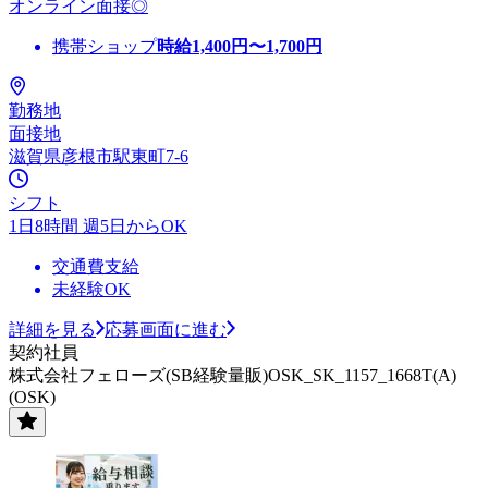
オンライン面接◎
携帯ショップ
時給
1,400
円〜
1,700
円
勤務地
面接地
滋賀県彦根市駅東町7-6
シフト
1日8時間 週5日からOK
交通費支給
未経験OK
詳細を見る
応募画面に進む
契約社員
株式会社フェローズ(SB経験量販)OSK_SK_1157_1668T(A)
(OSK)