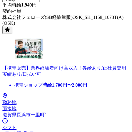
平均時給
1,940
円
契約社員
株式会社フェローズ(SB経験量販)OSK_SK_1158_1673T(A)
(OSK)
【携帯販売】業界経験者向け高収入！昇給あり/正社員登用
実績あり/日払い可
携帯ショップ
時給
1,700
円〜
2,000
円
勤務地
面接地
滋賀県長浜市十里町1
シフト