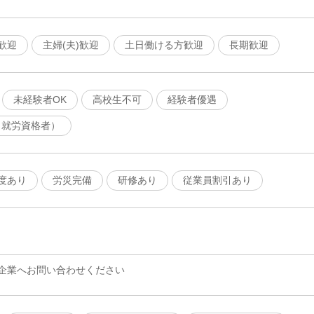
歓迎
主婦(夫)歓迎
土日働ける方歓迎
長期歓迎
未経験者OK
高校生不可
経験者優遇
（就労資格者）
度あり
労災完備
研修あり
従業員割引あり
企業へお問い合わせください