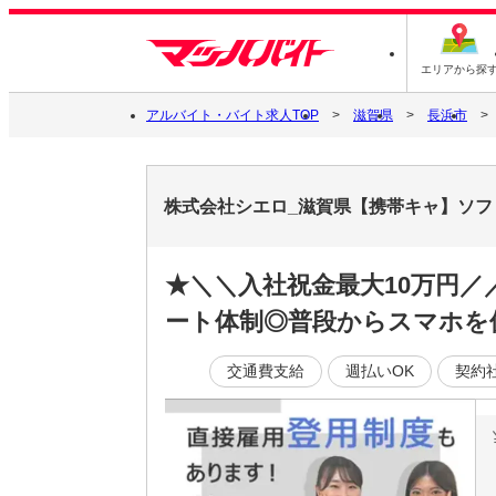
エリアから探
アルバイト・バイト求人TOP
滋賀県
長浜市
株式会社シエロ_滋賀県【携帯キャ】ソフト
★＼＼入社祝金最大10万円
ート体制◎普段からスマホを
交通費支給
週払いOK
契約