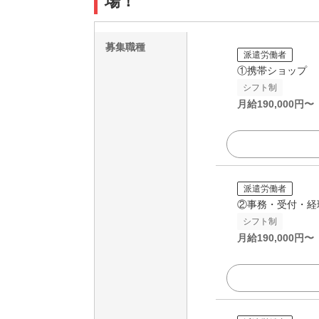
場！
募集職種
派遣労働者
①携帯ショップ
シフト制
月給
190,000
円〜
派遣労働者
②事務・受付・経
シフト制
月給
190,000
円〜