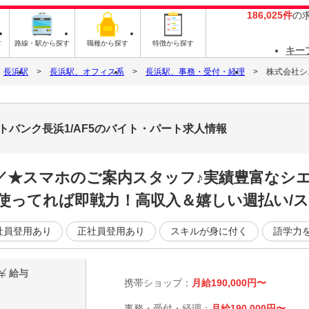
186,025件
の
す
路線・駅から探す
職種から探す
特徴から探す
キー
長浜駅
長浜駅、オフィス系
長浜駅、事務・受付・経理
株式会社シ
バンク長浜1/AF5のバイト・パート求人情報
／／★スマホのご案内スタッフ♪実績豊富なシ
使ってれば即戦力！高収入＆嬉しい週払い/ス
社員登用あり
正社員登用あり
スキルが身に付く
語学力
給与
携帯ショップ：
月給190,000円〜
事務・受付・経理：
月給190,000円〜