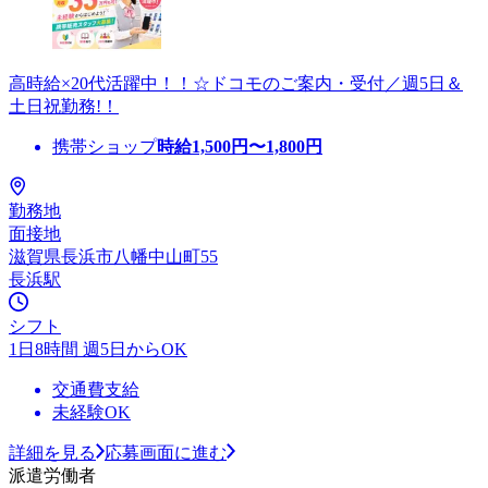
高時給×20代活躍中！！☆ドコモのご案内・受付／週5日＆
土日祝勤務!！
携帯ショップ
時給
1,500
円〜
1,800
円
勤務地
面接地
滋賀県長浜市八幡中山町55
長浜駅
シフト
1日8時間 週5日からOK
交通費支給
未経験OK
詳細を見る
応募画面に進む
派遣労働者