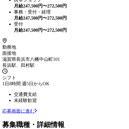
月給
247,500
円〜
272,500
円
事務・受付・経理
月給
247,500
円〜
272,500
円
受付
月給
247,500
円〜
272,500
円
勤務地
面接地
滋賀県長浜市八幡中山町101
長浜駅、田村駅
シフト
1日8時間 週5日からOK
交通費支給
未経験歓迎
応募画面に進む
募集職種・詳細情報