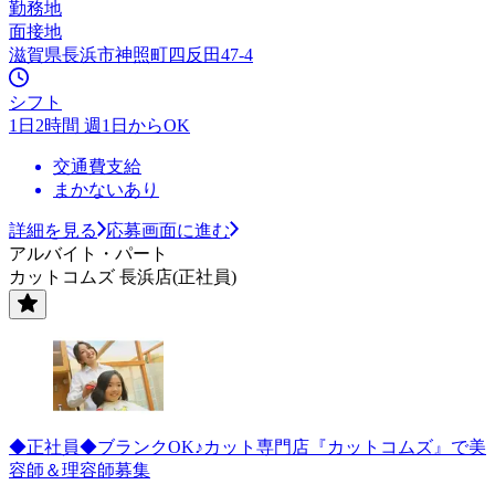
勤務地
面接地
滋賀県長浜市神照町四反田47-4
シフト
1日2時間 週1日からOK
交通費支給
まかないあり
詳細を見る
応募画面に進む
アルバイト・パート
カットコムズ 長浜店(正社員)
◆正社員◆ブランクOK♪カット専門店『カットコムズ』で美
容師＆理容師募集