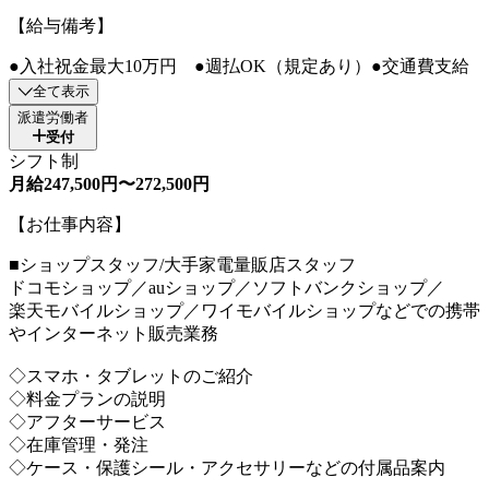
【給与備考】
●入社祝金最大10万円 ●週払OK（規定あり）●交通費支給
全て表示
派遣労働者
受付
シフト制
月給247,500円〜272,500円
【お仕事内容】
■ショップスタッフ/大手家電量販店スタッフ
ドコモショップ／auショップ／ソフトバンクショップ／
楽天モバイルショップ／ワイモバイルショップなどでの携帯
やインターネット販売業務
◇スマホ・タブレットのご紹介
◇料金プランの説明
◇アフターサービス
◇在庫管理・発注
◇ケース・保護シール・アクセサリーなどの付属品案内