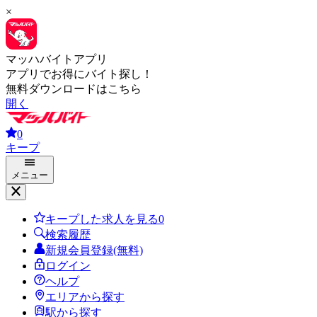
×
マッハバイトアプリ
アプリでお得にバイト探し！
無料ダウンロードはこちら
開く
0
キープ
メニュー
キープした求人を見る
0
検索履歴
新規会員登録(無料)
ログイン
ヘルプ
エリアから探す
駅から探す