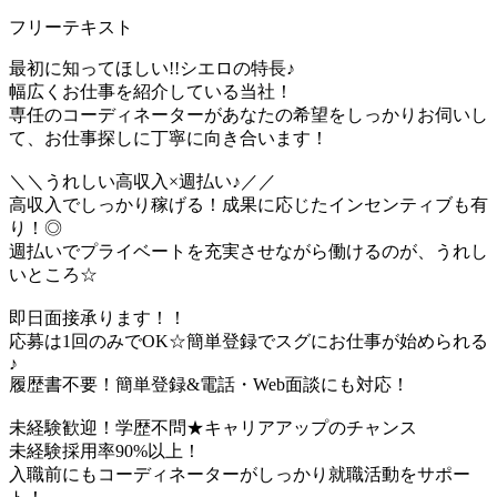
フリーテキスト
最初に知ってほしい!!シエロの特長♪
幅広くお仕事を紹介している当社！
専任のコーディネーターがあなたの希望をしっかりお伺いし
て、お仕事探しに丁寧に向き合います！
＼＼うれしい高収入×週払い♪／／
高収入でしっかり稼げる！成果に応じたインセンティブも有
り！◎
週払いでプライベートを充実させながら働けるのが、うれし
いところ☆
即日面接承ります！！
応募は1回のみでOK☆簡単登録でスグにお仕事が始められる
♪
履歴書不要！簡単登録&電話・Web面談にも対応！
未経験歓迎！学歴不問★キャリアアップのチャンス
未経験採用率90%以上！
入職前にもコーディネーターがしっかり就職活動をサポー