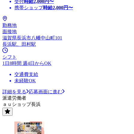
受付
時給
2,000
円〜
携帯ショップ
時給
2,000
円〜
勤務地
面接地
滋賀県長浜市八幡中山町101
長浜駅、田村駅
シフト
1日8時間 週4日からOK
交通費支給
未経験OK
詳細を見る
応募画面に進む
派遣労働者
ａｕショップ長浜