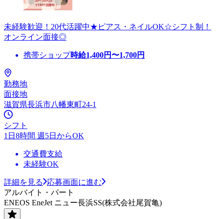
未経験歓迎！20代活躍中★ピアス・ネイルOK☆シフト制！
オンライン面接◎
携帯ショップ
時給
1,400
円〜
1,700
円
勤務地
面接地
滋賀県長浜市八幡東町24-1
シフト
1日8時間 週5日からOK
交通費支給
未経験OK
詳細を見る
応募画面に進む
アルバイト・パート
ENEOS EneJet ニュー長浜SS(株式会社尾賀亀)