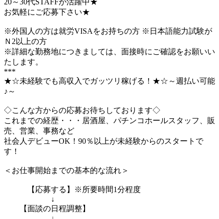
20～30代STAFFが活躍中★
お気軽にご応募下さい★
※外国人の方は就労VISAをお持ちの方 ※日本語能力試験が
Ｎ2以上の方
※詳細な勤務地につきましては、面接時にご確認をお願いい
たします。
***
★☆未経験でも高収入でガッツリ稼げる！★☆～週払い可能
♪～
◇こんな方からの応募お待ちしております◇
これまでの経歴・・・居酒屋、パチンコホールスタッフ、販
売、営業、事務など
社会人デビューOK！90％以上が未経験からのスタートで
す！
＜お仕事開始までの基本的な流れ＞
【応募する】※所要時間1分程度
↓
【面談の日程調整】
↓