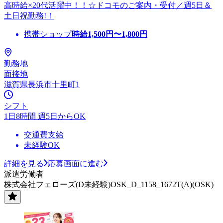
高時給×20代活躍中！！☆ドコモのご案内・受付／週5日＆
土日祝勤務!！
携帯ショップ
時給
1,500
円〜
1,800
円
勤務地
面接地
滋賀県長浜市十里町1
シフト
1日8時間 週5日からOK
交通費支給
未経験OK
詳細を見る
応募画面に進む
派遣労働者
株式会社フェローズ(D未経験)OSK_D_1158_1672T(A)(OSK)