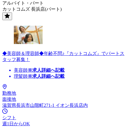
アルバイト・パート
カットコムズ 長浜店(パート)
◆美容師＆理容師◆年齢不問♪『カットコムズ』でパートス
タッフ募集！
美容師
※求人詳細へ記載
理髪師
※求人詳細へ記載
勤務地
面接地
滋賀県長浜市山階町271-1 イオン長浜店内
シフト
週1日からOK