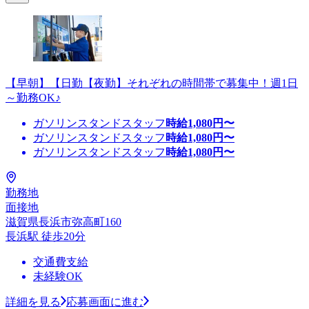
【早朝】【日勤【夜勤】それぞれの時間帯で募集中！週1日
～勤務OK♪
ガソリンスタンドスタッフ
時給
1,080
円〜
ガソリンスタンドスタッフ
時給
1,080
円〜
ガソリンスタンドスタッフ
時給
1,080
円〜
勤務地
面接地
滋賀県長浜市弥高町160
長浜駅 徒歩20分
交通費支給
未経験OK
詳細を見る
応募画面に進む