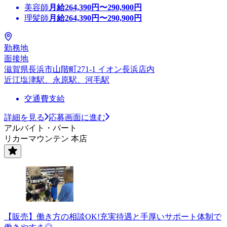
美容師
月給
264,390
円〜
290,900
円
理髪師
月給
264,390
円〜
290,900
円
勤務地
面接地
滋賀県長浜市山階町271-1 イオン長浜店内
近江塩津駅、永原駅、河毛駅
交通費支給
詳細を見る
応募画面に進む
アルバイト・パート
リカーマウンテン 本店
【販売】働き方の相談OK!充実待遇と手厚いサポート体制で