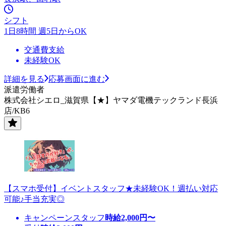
シフト
1日8時間 週5日からOK
交通費支給
未経験OK
詳細を見る
応募画面に進む
派遣労働者
株式会社シエロ_滋賀県【★】ヤマダ電機テックランド長浜
店/KB6
【スマホ受付】イベントスタッフ★未経験OK！週払い対応
可能♪手当充実◎
キャンペーンスタッフ
時給
2,000
円〜