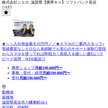
株式会社シエロ_滋賀県【携帯キャ】ソフトバンク長浜
1/AF5
★＼＼入社祝金最大10万円／／★スマホのご案内スタッフ♪
実績豊富なシエロなら未経験でも安心のサポート体制◎普段
からスマホを使ってれば即戦力！高収入＆嬉しい週払い/ス
ピード採用・WEB面談◎
携帯ショップ
月給
190,000
円〜
事務・受付・経理
月給
190,000
円〜
受付
月給
190,000
円〜
勤務地
面接地
滋賀県長浜市八幡東町44-1
長浜駅、田村駅