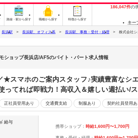
186,047件
の
す
路線・駅から探す
職種から探す
特徴から探す
キー
長浜駅
長浜駅、オフィス系
長浜駅、事務・受付・経理
株式会社シ
モショップ長浜店/AF5のバイト・パート求人情報
／／★スマホのご案内スタッフ♪実績豊富なシ
使ってれば即戦力！高収入＆嬉しい週払い/ス
正社員登用あり
交通費支給
制服あり
契約社員登用あ
給与
携帯ショップ：
時給1,600円〜1,700円
事務・受付・経理：
時給1,600円〜1,700円