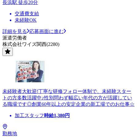
長浜駅 徒歩20分
交通費支給
未経験OK
詳細を見る
応募画面に進む
派遣労働者
株式会社ワイズ関西(2280)
未経験者大歓迎!丁寧な研修フォロー体制で、未経験スター
トの方多数活躍中♪性別問わず幅広い年代の方が活躍してい
る職場です◎創業60年以上の安定企業の新工場でのお仕事☆
加工スタッフ
時給
1,380
円
勤務地