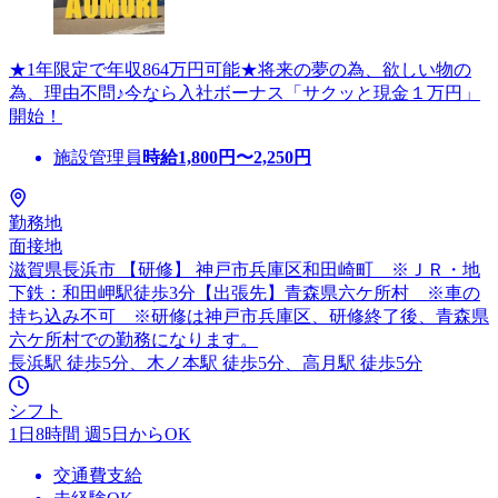
★1年限定で年収864万円可能★将来の夢の為、欲しい物の
為、理由不問♪今なら入社ボーナス「サクッと現金１万円」
開始！
施設管理員
時給
1,800
円〜
2,250
円
勤務地
面接地
滋賀県長浜市 【研修】 神戸市兵庫区和田崎町 ※ＪＲ・地
下鉄：和田岬駅徒歩3分【出張先】青森県六ケ所村 ※車の
持ち込み不可 ※研修は神戸市兵庫区、研修終了後、青森県
六ケ所村での勤務になります。
長浜駅 徒歩5分、木ノ本駅 徒歩5分、高月駅 徒歩5分
シフト
1日8時間 週5日からOK
交通費支給