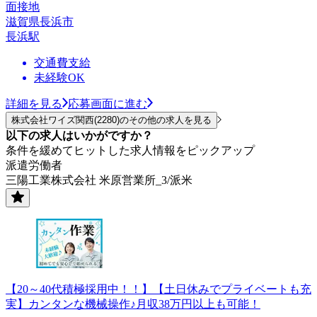
面接地
滋賀県長浜市
長浜駅
交通費支給
未経験OK
詳細を見る
応募画面に進む
株式会社ワイズ関西(2280)のその他の求人を見る
以下の求人はいかがですか？
条件を緩めてヒットした求人情報をピックアップ
派遣労働者
三陽工業株式会社 米原営業所_3/派米
【20～40代積極採用中！！】【土日休みでプライベートも充
実】カンタンな機械操作♪月収38万円以上も可能！