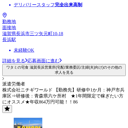
デリバリースタッフ
完全出来高制
勤務地
面接地
滋賀県長浜市三ツ矢元町10-18
長浜駅
未経験OK
詳細を見る
応募画面に進む
ワタミの宅食 滋賀長浜営業所(宅配/業務委託/主婦(夫)向け)のその他の
求人を見る
派遣労働者
株式会社ニチギワールド 【勤務先】研修中1か月：神戸市兵
庫区⇒研修後：青森県六ケ所村 ★1年間限定で稼ぎたい方
にオススメ★年収864万円可能！！86