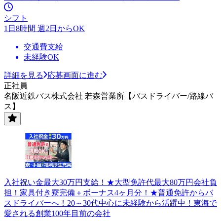
シフト
1日8時間 週2日からOK
交通費支給
未経験OK
詳細を見る
応募画面に進む
正社員
名阪近鉄バス株式会社 若森営業所【バスドライバー/路線バ
ス】
入社祝い金最大30万円支給！★大型免許代最大80万円会社負
担！家具付き寮完備＋ボーナス4ヶ月分！★普通免許からバ
スドライバーへ！20～30代中心に未経験から活躍中！東海で
愛される創業100年目前の会社