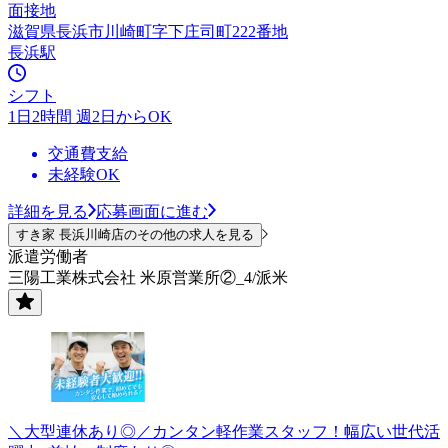
面接地
滋賀県長浜市川崎町字下庄司町222番地
長浜駅
シフト
1日2時間 週2日からOK
交通費支給
未経験OK
詳細を見る
応募画面に進む
すき家 長浜川崎店のその他の求人を見る
派遣労働者
三陽工業株式会社 米原営業所②_4/派米
＼大型連休あり◎／カンタン軽作業スタッフ！幅広い世代活