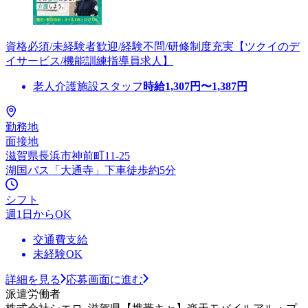
資格必須/未経験者歓迎/経験不問/研修制度充実【ツクイのデ
イサービス/機能訓練指導員求人】
老人介護施設スタッフ
時給
1,307
円〜
1,387
円
勤務地
面接地
滋賀県長浜市神前町11-25
湖国バス「大通寺」下車徒歩約5分
シフト
週1日からOK
交通費支給
未経験OK
詳細を見る
応募画面に進む
派遣労働者