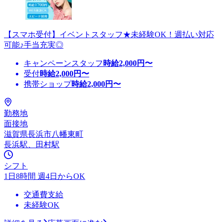
【スマホ受付】イベントスタッフ★未経験OK！週払い対応
可能♪手当充実◎
キャンペーンスタッフ
時給
2,000
円〜
受付
時給
2,000
円〜
携帯ショップ
時給
2,000
円〜
勤務地
面接地
滋賀県長浜市八幡東町
長浜駅、田村駅
シフト
1日8時間 週4日からOK
交通費支給
未経験OK