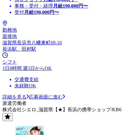
事務・受付・経理
月給
190,000
円〜
受付
月給
190,000
円〜
勤務地
面接地
滋賀県長浜市八幡東町69-10
長浜駅、田村駅
シフト
1日8時間 週5日からOK
交通費支給
未経験OK
詳細を見る
応募画面に進む
派遣労働者
株式会社シエロ_滋賀県【★】長浜の携帯ショップ/KB6