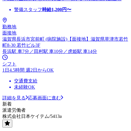
警備スタッフ
時給
1,200
円〜
勤務地
面接地
滋賀県長浜市宮前町 (病院施設)【面接地】滋賀県草津市若竹
町8-30 若竹ビル3F
長浜駅 車7分／田村駅 車10分／虎姫駅 車14分
シフト
1日4.5時間 週2日からOK
交通費支給
未経験OK
詳細を見る
応募画面に進む
新着
派遣労働者
株式会社日本ケイテム/5413a