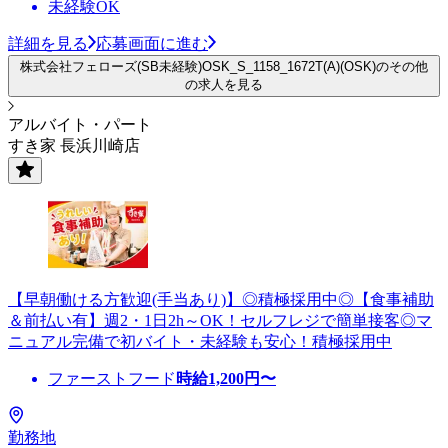
未経験OK
詳細を見る
応募画面に進む
株式会社フェローズ(SB未経験)OSK_S_1158_1672T(A)(OSK)のその他
の求人を見る
アルバイト・パート
すき家 長浜川崎店
【早朝働ける方歓迎(手当あり)】◎積極採用中◎【食事補助
＆前払い有】週2・1日2h～OK！セルフレジで簡単接客◎マ
ニュアル完備で初バイト・未経験も安心！積極採用中
ファーストフード
時給
1,200
円〜
勤務地