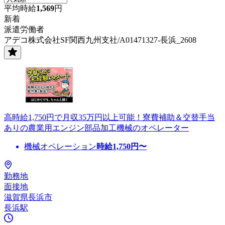
平均時給
1,569
円
新着
派遣労働者
アデコ株式会社SF関西九州支社/A01471327-長浜_2608
高時給1,750円で月収35万円以上可能！寮費補助＆交替手当
ありの農業用エンジン部品加工機械のオペレーター
機械オペレーション
時給
1,750
円〜
勤務地
面接地
滋賀県長浜市
長浜駅