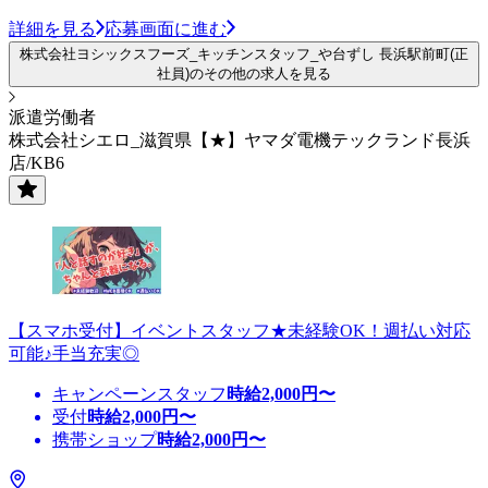
詳細を見る
応募画面に進む
株式会社ヨシックスフーズ_キッチンスタッフ_や台ずし 長浜駅前町(正
社員)のその他の求人を見る
派遣労働者
株式会社シエロ_滋賀県【★】ヤマダ電機テックランド長浜
店/KB6
【スマホ受付】イベントスタッフ★未経験OK！週払い対応
可能♪手当充実◎
キャンペーンスタッフ
時給
2,000
円〜
受付
時給
2,000
円〜
携帯ショップ
時給
2,000
円〜