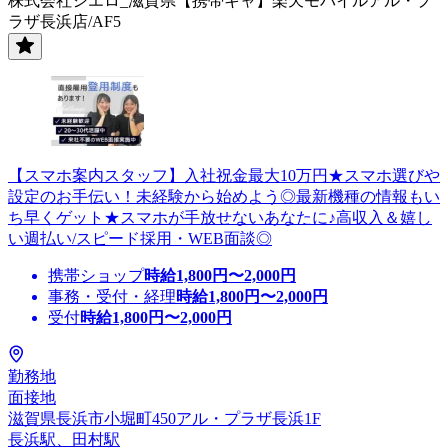
株式会社シエロ_滋賀県【携帯キャ】楽天モバイルアル・プ
ラザ長浜店/AF5
【スマホ案内スタッフ】入社祝金最大10万円★スマホ選びや
設定のお手伝い！未経験から始めよう◎最新機種の情報もい
ち早くゲット★スマホが手放せないあなたに♪高収入＆嬉し
い週払い/スピード採用・WEB面談◎
携帯ショップ
時給
1,800
円〜
2,000
円
事務・受付・経理
時給
1,800
円〜
2,000
円
受付
時給
1,800
円〜
2,000
円
勤務地
面接地
滋賀県長浜市小堀町450アル・プラザ長浜1F
長浜駅、田村駅