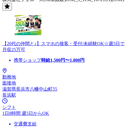
【20代の仲間と♪】スマホの接客・受付/未経験OK☆週5日で
月収25万可
携帯ショップ
時給
1,500
円〜
1,800
円
勤務地
面接地
滋賀県長浜市八幡中山町55
長浜駅
シフト
1日8時間 週5日からOK
交通費支給