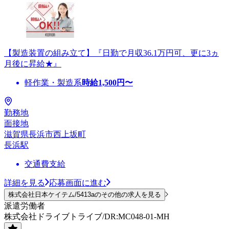
【製造装置の組み立て】『日勤で月収36.1万円可、更に3ヵ
月後に昇給★』
軽作業・製造系
時給
1,500
円〜
勤務地
面接地
滋賀県長浜市西上坂町
長浜駅
交通費支給
詳細を見る
応募画面に進む
株式会社日本ケイテム/5413aのその他の求人を見る
派遣労働者
株式会社ドライブトライブ/DR:MC048-01-MH