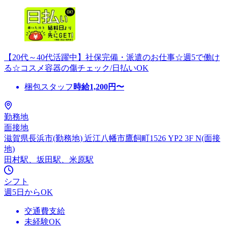
【20代～40代活躍中】社保完備・派遣のお仕事☆週5で働け
る☆コスメ容器の傷チェック/日払いOK
梱包スタッフ
時給
1,200
円〜
勤務地
面接地
滋賀県長浜市(勤務地) 近江八幡市鷹飼町1526 YP2 3F N(面接
地)
田村駅、坂田駅、米原駅
シフト
週5日からOK
交通費支給
未経験OK