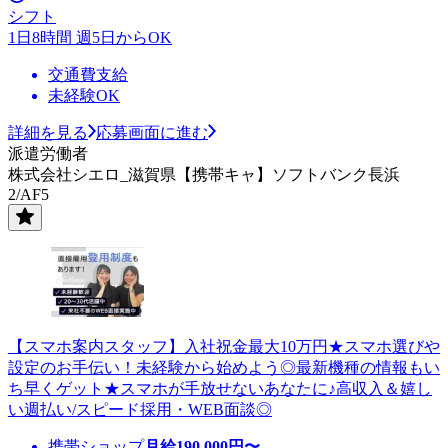
シフト
1日8時間 週5日からOK
交通費支給
未経験OK
詳細を見る
応募画面に進む
派遣労働者
株式会社シエロ_滋賀県【携帯キャ】ソフトバンク長浜
2/AF5
【スマホ案内スタッフ】入社祝金最大10万円★スマホ選びや
設定のお手伝い！未経験から始めよう◎最新機種の情報もい
ち早くゲット★スマホが手放せないあなたに♪高収入＆嬉し
い週払い/スピード採用・WEB面談◎
携帯ショップ
月給
190,000
円〜