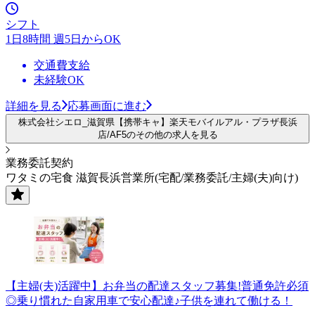
シフト
1日8時間 週5日からOK
交通費支給
未経験OK
詳細を見る
応募画面に進む
株式会社シエロ_滋賀県【携帯キャ】楽天モバイルアル・プラザ長浜
店/AF5のその他の求人を見る
業務委託契約
ワタミの宅食 滋賀長浜営業所(宅配/業務委託/主婦(夫)向け)
【主婦(夫)活躍中】お弁当の配達スタッフ募集!普通免許必須
◎乗り慣れた自家用車で安心配達♪子供を連れて働ける！