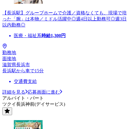
【長浜駅】グループホームで介護／資格なくても、現場で培
った「腕」は本物／ミドル活躍中◎週4日以上勤務可◎週3日
以内勤務◎
医療・福祉系
時給
1,300
円
勤務地
面接地
滋賀県長浜市
長浜駅から車で15分
交通費支給
詳細を見る
応募画面に進む
アルバイト・パート
ツクイ長浜神前(デイサービス)