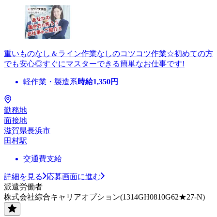
重いものなし＆ライン作業なしのコツコツ作業☆初めての方
でも安心◎すぐにマスターできる簡単なお仕事です!
軽作業・製造系
時給
1,350
円
勤務地
面接地
滋賀県長浜市
田村駅
交通費支給
詳細を見る
応募画面に進む
派遣労働者
株式会社綜合キャリアオプション(1314GH0810G62★27-N)