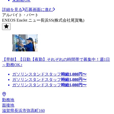
未経験OK
詳細を見る
応募画面に進む
アルバイト・パート
ENEOS EneJet ニュー長浜SS(株式会社尾賀亀)
【早朝】【日勤【夜勤】それぞれの時間帯で募集中！週1日
～勤務OK♪
ガソリンスタンドスタッフ
時給
1,080
円〜
ガソリンスタンドスタッフ
時給
1,080
円〜
ガソリンスタンドスタッフ
時給
1,080
円〜
勤務地
面接地
滋賀県長浜市弥高町160