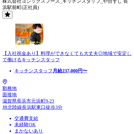
株式会社ヨシックスフーズ_キッチンスタッフ_や台ずし 長
浜駅前町(正社員)
【入社祝金あり】料理ができなくても大丈夫◎地域で安定し
て働けるキッチンスタッフ
キッチンスタッフ
月給
237,000
円〜
勤務地
面接地
滋賀県長浜市元浜町9-23
JR北陸線長浜駅東口徒歩3分
交通費支給
未経験OK
まかないあり