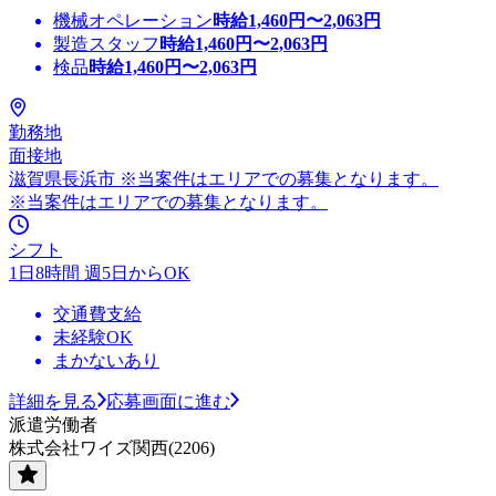
機械オペレーション
時給
1,460
円〜
2,063
円
製造スタッフ
時給
1,460
円〜
2,063
円
検品
時給
1,460
円〜
2,063
円
勤務地
面接地
滋賀県長浜市 ※当案件はエリアでの募集となります。
※当案件はエリアでの募集となります。
シフト
1日8時間 週5日からOK
交通費支給
未経験OK
まかないあり
詳細を見る
応募画面に進む
派遣労働者
株式会社ワイズ関西(2206)