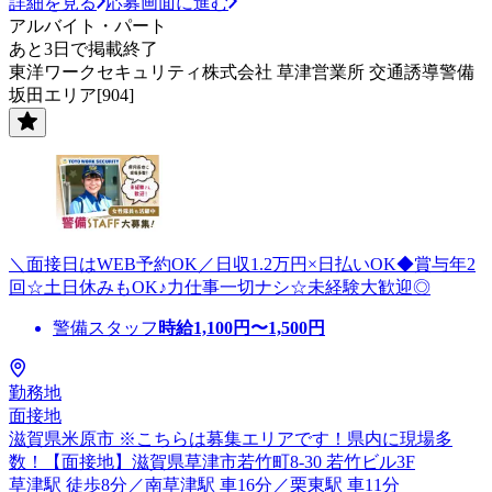
詳細を見る
応募画面に進む
アルバイト・パート
あと3日で掲載終了
東洋ワークセキュリティ株式会社 草津営業所 交通誘導警備
坂田エリア[904]
＼面接日はWEB予約OK／日収1.2万円×日払いOK◆賞与年2
回☆土日休みもOK♪力仕事一切ナシ☆未経験大歓迎◎
警備スタッフ
時給
1,100
円〜
1,500
円
勤務地
面接地
滋賀県米原市 ※こちらは募集エリアです！県内に現場多
数！【面接地】滋賀県草津市若竹町8-30 若竹ビル3F
草津駅 徒歩8分／南草津駅 車16分／栗東駅 車11分