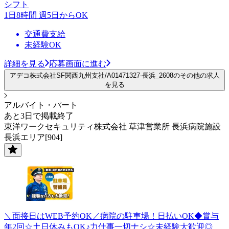
シフト
1日8時間 週5日からOK
交通費支給
未経験OK
詳細を見る
応募画面に進む
アデコ株式会社SF関西九州支社/A01471327-長浜_2608のその他の求人
を見る
アルバイト・パート
あと3日で掲載終了
東洋ワークセキュリティ株式会社 草津営業所 長浜病院施設
長浜エリア[904]
＼面接日はWEB予約OK／病院の駐車場！日払いOK◆賞与
年2回☆土日休みもOK♪力仕事一切ナシ☆未経験大歓迎◎