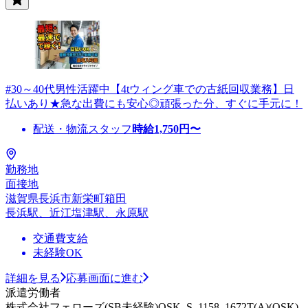
#30～40代男性活躍中【4tウィング車での古紙回収業務】日
払いあり★急な出費にも安心◎頑張った分、すぐに手元に！
配送・物流スタッフ
時給
1,750
円〜
勤務地
面接地
滋賀県長浜市新栄町箱田
長浜駅、近江塩津駅、永原駅
交通費支給
未経験OK
詳細を見る
応募画面に進む
派遣労働者
株式会社フェローズ(SB未経験)OSK_S_1158_1672T(A)(OSK)