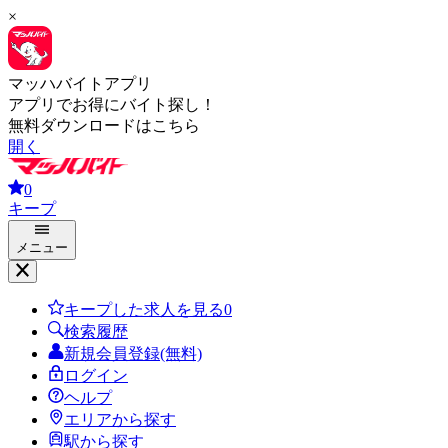
×
マッハバイトアプリ
アプリでお得にバイト探し！
無料ダウンロードはこちら
開く
0
キープ
メニュー
キープした求人を見る
0
検索履歴
新規会員登録(無料)
ログイン
ヘルプ
エリアから探す
駅から探す