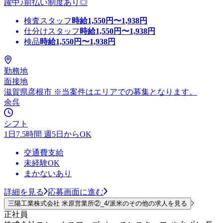
躍中♪前払い制度あり◎
検査スタッフ
時給
1,550
円〜
1,938
円
仕分けスタッフ
時給
1,550
円〜
1,938
円
検品
時給
1,550
円〜
1,938
円
勤務地
面接地
滋賀県彦根市 ※当案件はエリアでの募集となります。
余呉
シフト
1日7.5時間 週5日からOK
交通費支給
未経験OK
まかないあり
詳細を見る
応募画面に進む
三陽工業株式会社 米原営業所②_4/派米のその他の求人を見る
正社員