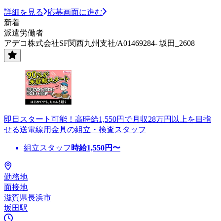
詳細を見る
応募画面に進む
新着
派遣労働者
アデコ株式会社SF関西九州支社/A01469284- 坂田_2608
即日スタート可能！高時給1,550円で月収28万円以上を目指
せる送電線用金具の組立・検査スタッフ
組立スタッフ
時給
1,550
円〜
勤務地
面接地
滋賀県長浜市
坂田駅