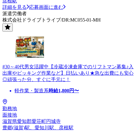
彦根駅
詳細を見る
応募画面に進む
派遣労働者
株式会社ドライブトライブ/DR:MC055-01-MH
#30～40代男女活躍中【冷蔵冷凍倉庫でのリフトマン募集♪入
出庫やピッキング作業など】日払いあり★急な出費にも安心
◎頑張った分、すぐに手元に！
軽作業・製造系
時給
1,800
円〜
勤務地
面接地
滋賀県愛知郡愛荘町円城寺
豊郷(滋賀)駅、愛知川駅、彦根駅