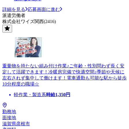
詳細を見る
応募画面に進む
派遣労働者
株式会社ワイズ関西(2416)
重量物を持たない組み付け作業♪ご年齢・性別問わず長く安
定して活躍できます！冷暖房完備で快適空間♪季節や天候に
左右されず集中して働けます！電車通勤も可能な駅から徒歩
10分程度の職場☆
軽作業・製造系
時給
1,350
円
勤務地
面接地
滋賀県彦根市