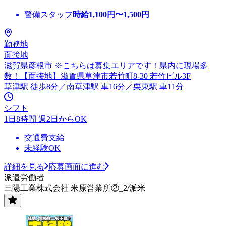
警備スタッフ
時給
1,100
円〜
1,500
円
勤務地
面接地
滋賀県彦根市 ※こちらは募集エリアです！県内に現場多
数！【面接地】滋賀県草津市若竹町8-30 若竹ビル3F
草津駅 徒歩8分／南草津駅 車16分／栗東駅 車11分
シフト
1日8時間 週2日からOK
交通費支給
未経験OK
詳細を見る
応募画面に進む
派遣労働者
三陽工業株式会社 米原営業所②_2/派米