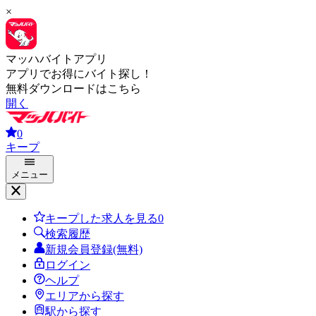
×
マッハバイトアプリ
アプリでお得にバイト探し！
無料ダウンロードはこちら
開く
0
キープ
メニュー
キープした求人を見る
0
検索履歴
新規会員登録(無料)
ログイン
ヘルプ
エリアから探す
駅から探す