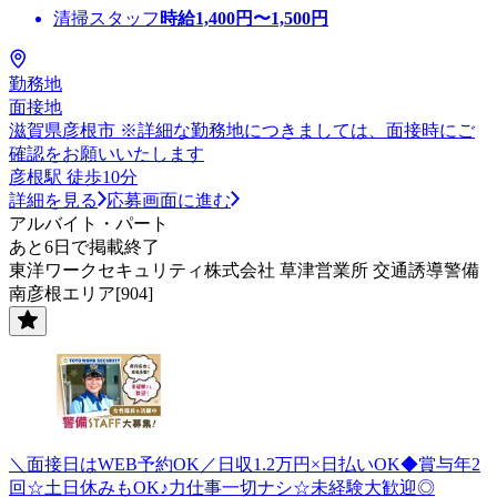
清掃スタッフ
時給
1,400
円〜
1,500
円
勤務地
面接地
滋賀県彦根市 ※詳細な勤務地につきましては、面接時にご
確認をお願いいたします
彦根駅 徒歩10分
詳細を見る
応募画面に進む
アルバイト・パート
あと6日で掲載終了
東洋ワークセキュリティ株式会社 草津営業所 交通誘導警備
南彦根エリア[904]
＼面接日はWEB予約OK／日収1.2万円×日払いOK◆賞与年2
回☆土日休みもOK♪力仕事一切ナシ☆未経験大歓迎◎