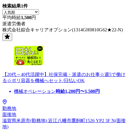
検索結果
1
件
平均時給
1,500
円
派遣労働者
株式会社綜合キャリアオプション(1314GH0810G62★22-N)
【20代～40代活躍中】社保完備・派遣のお仕事☆週5で働け
る☆ポリ容器を機械へセット/日払いOK
機械オペレーション
時給
1,200
円〜
1,500
円
勤務地
面接地
滋賀県米原市(勤務地) 近江八幡市鷹飼町1526 YP2 3F N(面接
地)