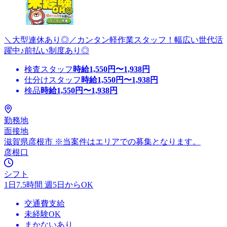
＼大型連休あり◎／カンタン軽作業スタッフ！幅広い世代活
躍中♪前払い制度あり◎
検査スタッフ
時給
1,550
円〜
1,938
円
仕分けスタッフ
時給
1,550
円〜
1,938
円
検品
時給
1,550
円〜
1,938
円
勤務地
面接地
滋賀県彦根市 ※当案件はエリアでの募集となります。
彦根口
シフト
1日7.5時間 週5日からOK
交通費支給
未経験OK
まかないあり