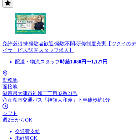
免許必須/未経験者歓迎/経験不問/研修制度充実【ツクイのデ
イサービス/送迎スタッフ求人】
配送・物流スタッフ
時給
1,080
円〜
1,127
円
勤務地
面接地
滋賀県大津市神領二丁目32番21号
帝産湖南交通バス「神領大和苑」下車徒歩約1分
シフト
週2日からOK
交通費支給
未経験OK