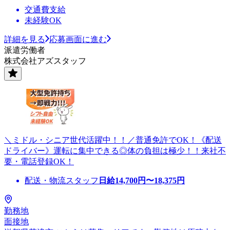
交通費支給
未経験OK
詳細を見る
応募画面に進む
派遣労働者
株式会社アズスタッフ
＼ミドル・シニア世代活躍中！！／普通免許でOK！《配送
ドライバー》運転に集中できる◎体の負担は極少！！来社不
要・電話登録OK！
配送・物流スタッフ
日給
14,700
円〜
18,375
円
勤務地
面接地