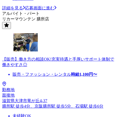
詳細を見る
応募画面に進む
アルバイト・パート
リカーマウンテン 膳所店
【販売】働き方の相談OK!充実待遇と手厚いサポート体制で
働きやすさ◎
販売・ファッション・レンタル
時給
1,100
円〜
勤務地
面接地
滋賀県大津市竜が丘4-37
膳所駅 徒歩4分、京阪膳所駅 徒歩5分、石場駅 徒歩6分
未経験OK