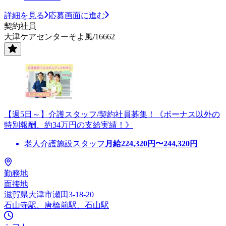
詳細を見る
応募画面に進む
契約社員
大津ケアセンターそよ風/16662
【週5日～】介護スタッフ/契約社員募集！《ボーナス以外の
特別報酬、約34万円の支給実績！》
老人介護施設スタッフ
月給
224,320
円〜
244,320
円
勤務地
面接地
滋賀県大津市瀬田3-18-20
石山寺駅、唐橋前駅、石山駅