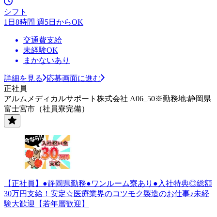
シフト
1日8時間 週5日からOK
交通費支給
未経験OK
まかないあり
詳細を見る
応募画面に進む
正社員
アルムメディカルサポート株式会社 A06_50※勤務地:静岡県
富士宮市（社員寮完備）
【正社員】●静岡県勤務●ワンルーム寮あり●入社特典◎総額
30万円支給！安定☆医療業界のコツモク製造のお仕事♪未経
験大歓迎【若年層歓迎】