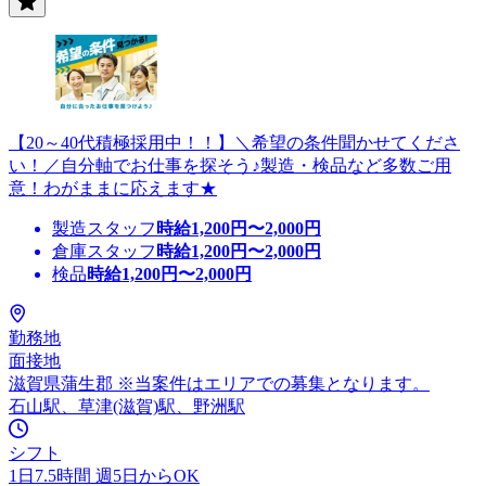
【20～40代積極採用中！！】＼希望の条件聞かせてくださ
い！／自分軸でお仕事を探そう♪製造・検品など多数ご用
意！わがままに応えます★
製造スタッフ
時給
1,200
円〜
2,000
円
倉庫スタッフ
時給
1,200
円〜
2,000
円
検品
時給
1,200
円〜
2,000
円
勤務地
面接地
滋賀県蒲生郡 ※当案件はエリアでの募集となります。
石山駅、草津(滋賀)駅、野洲駅
シフト
1日7.5時間 週5日からOK