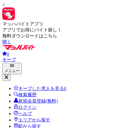
×
マッハバイトアプリ
アプリでお得にバイト探し！
無料ダウンロードはこちら
開く
0
キープ
メニュー
キープした求人を見る
0
検索履歴
新規会員登録(無料)
ログイン
ヘルプ
エリアから探す
駅から探す