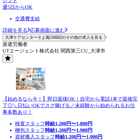
シフト
週5日からOK
交通費支給
詳細を見る
応募画面に進む
大津ケアセンターそよ風/16662のその他の求人を見る
派遣労働者
UTエージェント株式会社 関西第三CU_大津市
【始めるなら今！】即日面接OK！自宅から電話1本で面接完
了◎＼日払いOKでスグ稼げる／未経験から始められるお仕
事多数あり！
検査スタッフ
時給
1,200
円〜
1,800
円
梱包スタッフ
時給
1,200
円〜
1,900
円
資材搬入スタッフ
時給
1,200
円〜
1,900
円