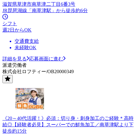
滋賀県草津市南草津二丁目6番3号
JR琵琶湖線「南草津駅」から徒歩約6分
シフト
週2日からOK
交通費支給
未経験OK
詳細を見る
応募画面に進む
派遣労働者
株式会社ロフティー/OB20000349
《20～40代活躍！》必須：切り身・刺身加工のご経験＊高時
給◎【経験者必見】スーパーでの鮮魚加工／南草津駅より下
徒歩約15分