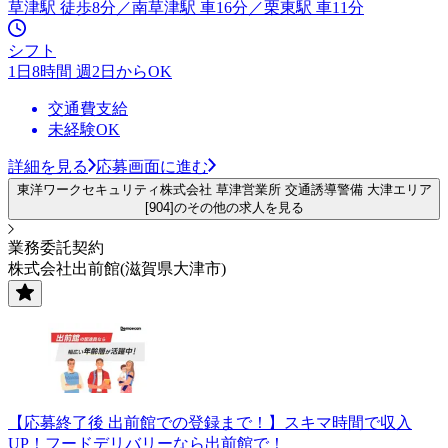
草津駅 徒歩8分／南草津駅 車16分／栗東駅 車11分
シフト
1日8時間 週2日からOK
交通費支給
未経験OK
詳細を見る
応募画面に進む
東洋ワークセキュリティ株式会社 草津営業所 交通誘導警備 大津エリア
[904]のその他の求人を見る
業務委託契約
株式会社出前館(滋賀県大津市)
【応募終了後 出前館での登録まで！】スキマ時間で収入
UP！フードデリバリーなら出前館で！