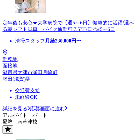
定年後も安心★大学病院で【週5～6日】健康的に活躍!選べ
る朝シフト◎車・バイク通勤可 7.5?H/日×週5～6日
清掃スタッフ
月給
230,000
円〜
勤務地
面接地
滋賀県大津市瀬田月輪町
瀬田(滋賀)駅
交通費支給
未経験OK
詳細を見る
応募画面に進む
アルバイト・パート
昴塾 南草津校