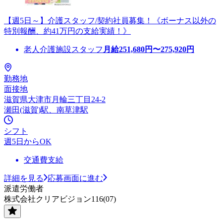
【週5日～】介護スタッフ/契約社員募集！《ボーナス以外の
特別報酬、約41万円の支給実績！》
老人介護施設スタッフ
月給
251,680
円〜
275,920
円
勤務地
面接地
滋賀県大津市月輪三丁目24-2
瀬田(滋賀)駅、南草津駅
シフト
週5日からOK
交通費支給
詳細を見る
応募画面に進む
派遣労働者
株式会社クリアビジョン116(07)