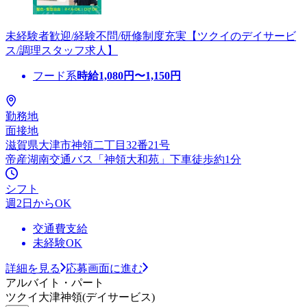
未経験者歓迎/経験不問/研修制度充実【ツクイのデイサービ
ス/調理スタッフ求人】
フード系
時給
1,080
円〜
1,150
円
勤務地
面接地
滋賀県大津市神領二丁目32番21号
帝産湖南交通バス「神領大和苑」下車徒歩約1分
シフト
週2日からOK
交通費支給
未経験OK
詳細を見る
応募画面に進む
アルバイト・パート
ツクイ大津神領(デイサービス)