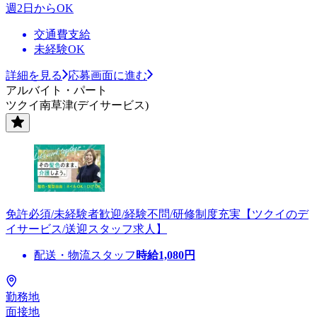
週2日からOK
交通費支給
未経験OK
詳細を見る
応募画面に進む
アルバイト・パート
ツクイ南草津(デイサービス)
免許必須/未経験者歓迎/経験不問/研修制度充実【ツクイのデ
イサービス/送迎スタッフ求人】
配送・物流スタッフ
時給
1,080
円
勤務地
面接地