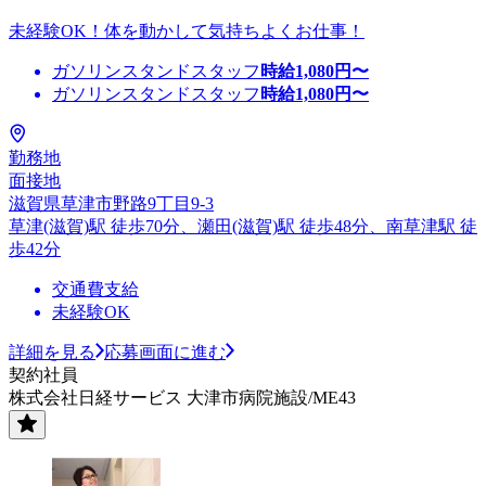
未経験OK！体を動かして気持ちよくお仕事！
ガソリンスタンドスタッフ
時給
1,080
円〜
ガソリンスタンドスタッフ
時給
1,080
円〜
勤務地
面接地
滋賀県草津市野路9丁目9-3
草津(滋賀)駅 徒歩70分、瀬田(滋賀)駅 徒歩48分、南草津駅 徒
歩42分
交通費支給
未経験OK
詳細を見る
応募画面に進む
契約社員
株式会社日経サービス 大津市病院施設/ME43