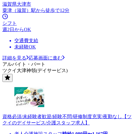
滋賀県大津市
粟津（滋賀）駅から徒歩で12分
シフト
週2日からOK
交通費支給
未経験OK
詳細を見る
応募画面に進む
アルバイト・パート
ツクイ大津神領(デイサービス)
資格必須/未経験者歓迎/経験不問/研修制度充実/夜勤なし【ツ
クイのデイサービス/介護スタッフ求人】
老人介護施設スタッフ
時給
1,080
円〜
1,167
円