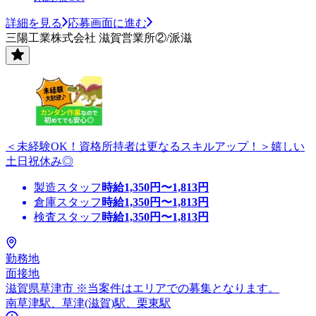
詳細を見る
応募画面に進む
三陽工業株式会社 滋賀営業所②/派滋
＜未経験OK！資格所持者は更なるスキルアップ！＞嬉しい
土日祝休み◎
製造スタッフ
時給
1,350
円〜
1,813
円
倉庫スタッフ
時給
1,350
円〜
1,813
円
検査スタッフ
時給
1,350
円〜
1,813
円
勤務地
面接地
滋賀県草津市 ※当案件はエリアでの募集となります。
南草津駅、草津(滋賀)駅、栗東駅