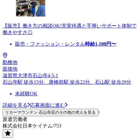
【販売】働き方の相談OK!充実待遇と手厚いサポート体制で
働きやすさ◎
販売・ファッション・レンタル
時給
1,100
円〜
勤務地
面接地
滋賀県大津市石山寺4-5-1
石山寺駅 徒歩15分、唐橋前駅 徒歩22分、石山駅 徒歩29分
未経験OK
詳細を見る
応募画面に進む
リカーマウンテン 石山寺店のその他の求人を見る
派遣労働者
株式会社日本ケイテム/753