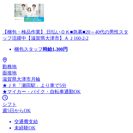
【梱包・検品作業】 日払いＯＫ■急募■20～40代の男性スタ
ッフ活躍中【滋賀県大津市】ＡＪ160-2-2
梱包スタッフ
時給
1,300
円
勤務地
面接地
滋賀県大津市月輪
★ＪＲ「瀬田駅」より車で5分
★マイカー・バイク・自転車通勤OK
シフト
週5日からOK
交通費支給
未経験OK