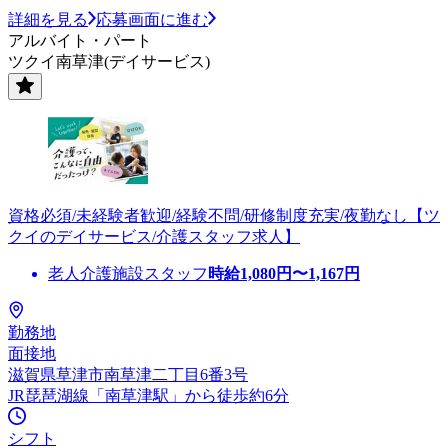
詳細を見る
応募画面に進む
アルバイト・パート
ツクイ南草津(デイサービス)
資格必須/未経験者歓迎/経験不問/研修制度充実/夜勤なし【ツ
クイのデイサービス/介護スタッフ求人】
老人介護施設スタッフ
時給
1,080
円〜
1,167
円
勤務地
面接地
滋賀県草津市南草津二丁目6番3号
JR琵琶湖線「南草津駅」から徒歩約6分
シフト