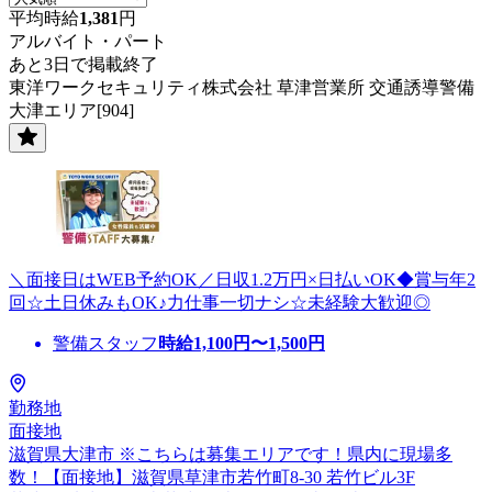
平均時給
1,381
円
アルバイト・パート
あと3日で掲載終了
東洋ワークセキュリティ株式会社 草津営業所 交通誘導警備
大津エリア[904]
＼面接日はWEB予約OK／日収1.2万円×日払いOK◆賞与年2
回☆土日休みもOK♪力仕事一切ナシ☆未経験大歓迎◎
警備スタッフ
時給
1,100
円〜
1,500
円
勤務地
面接地
滋賀県大津市 ※こちらは募集エリアです！県内に現場多
数！【面接地】滋賀県草津市若竹町8-30 若竹ビル3F