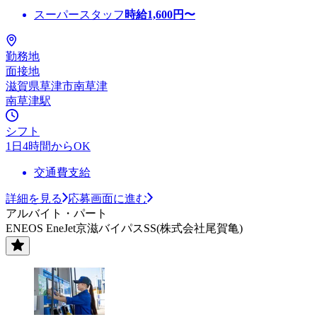
スーパースタッフ
時給
1,600
円〜
勤務地
面接地
滋賀県草津市南草津
南草津駅
シフト
1日4時間からOK
交通費支給
詳細を見る
応募画面に進む
アルバイト・パート
ENEOS EneJet京滋バイパスSS(株式会社尾賀亀)