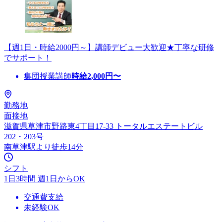
【週1日・時給2000円～】講師デビュー大歓迎★丁寧な研修
でサポート！
集団授業講師
時給
2,000
円〜
勤務地
面接地
滋賀県草津市野路東4丁目17-33 トータルエステートビル
202・203号
南草津駅より徒歩14分
シフト
1日3時間 週1日からOK
交通費支給
未経験OK