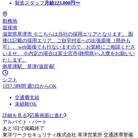
製造スタッフ
月給
225,000
円〜
勤務地
面接地
滋賀県草津市 ※こちらは当社の採用エリアとなります。 面
接は記載の採用エリア、ご自宅付近への出張面接（県外も
可）、 web面接でも行ないますので、お気軽にご相談くださ
いませ。 ※内定の場合は富士宮市(静岡県)へ入寮をお願いい
たします。
南草津駅、草津(滋賀)駅
シフト
1日7.5時間 週5日からOK
交通費支給
未経験OK
詳細を見る
応募画面に進む
アルバイト・パート
あと3日で掲載終了
東洋ワークセキュリティ株式会社 草津営業所 交通誘導警備