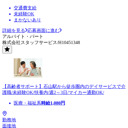
交通費支給
未経験OK
まかないあり
詳細を見る
応募画面に進む
アルバイト・パート
株式会社スタッフサービス/H10451348
【高齢者サポート】石山駅から徒歩圏内のデイサービスで介
護職/未経験OK/扶養内/週2～3日/マイカー通勤OK/
医療・福祉系
時給
1,080
円
勤務地
面接地