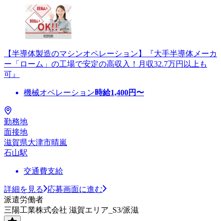
【半導体製造のマシンオペレーション】『大手半導体メーカ
ー「ローム」の工場で安定の高収入！月収32.7万円以上も
可』
機械オペレーション
時給
1,400
円〜
勤務地
面接地
滋賀県大津市晴嵐
石山駅
交通費支給
詳細を見る
応募画面に進む
派遣労働者
三陽工業株式会社 滋賀エリア_S3/派滋