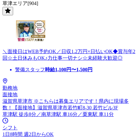
草津エリア[904]
＼面接日はWEB予約OK／日収1.2万円×日払いOK◆賞与年2
回☆土日休みもOK♪力仕事一切ナシ☆未経験大歓迎◎
警備スタッフ
時給
1,100
円〜
1,500
円
勤務地
面接地
滋賀県草津市 ※こちらは募集エリアです！県内に現場多
数！【面接地】滋賀県草津市若竹町8-30 若竹ビル3F
草津駅 徒歩8分／南草津駅 車16分／栗東駅 車11分
シフト
1日8時間 週2日からOK