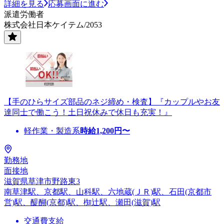
詳細を見る
応募画面に進む
派遣労働者
株式会社日本ケイテム/2053
【手のひらサイズ部品のネジ締め・検査】『カップルやお友
達同士で働こう！土日祝休みで休日も充実！』
軽作業・製造系
時給
1,200
円〜
勤務地
面接地
滋賀県草津市野路東3
南草津駅、京都駅、山科駅、六地蔵(ＪＲ)駅、石田(京都市
営)駅、醍醐(京都)駅、椥辻駅、瀬田(滋賀)駅
交通費支給