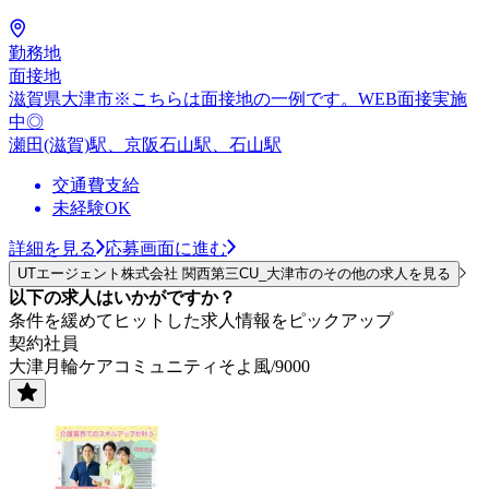
勤務地
面接地
滋賀県大津市※こちらは面接地の一例です。WEB面接実施
中◎
瀬田(滋賀)駅、京阪石山駅、石山駅
交通費支給
未経験OK
詳細を見る
応募画面に進む
UTエージェント株式会社 関西第三CU_大津市のその他の求人を見る
以下の求人はいかがですか？
条件を緩めてヒットした求人情報をピックアップ
契約社員
大津月輪ケアコミュニティそよ風/9000