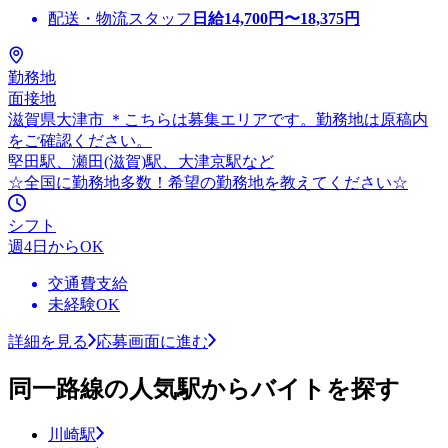
配送・物流スタッフ
日給
14,700
円〜
18,375
円
勤務地
面接地
滋賀県大津市 ＊こちらは募集エリアです。勤務地は原稿内
をご確認ください。
堅田駅、瀬田(滋賀)駅、大津京駅など
☆全国に勤務地多数！希望の勤務地を教えてください☆
シフト
週4日からOK
交通費支給
未経験OK
詳細を見る
応募画面に進む
同一路線の人気駅からバイトを探す
川崎駅