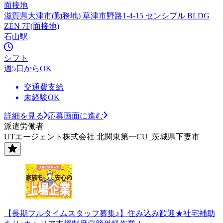
面接地
滋賀県大津市(勤務地) 草津市野路1-4-15 センシブル BLDG
ZEN 7F(面接地)
石山駅
シフト
週5日からOK
交通費支給
未経験OK
詳細を見る
応募画面に進む
派遣労働者
UTエージェント株式会社 北関東第一CU_茨城県下妻市
【長期フルタイムスタッフ募集♪】住み込み歓迎★社宅補助