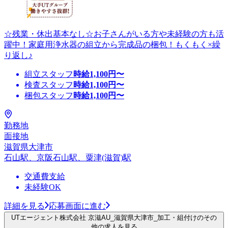
☆残業・休出基本なし☆お子さんがいる方や未経験の方も活
躍中！家庭用浄水器の組立から完成品の梱包！もくもく×繰
り返し♪
組立スタッフ
時給
1,100
円〜
検査スタッフ
時給
1,100
円〜
梱包スタッフ
時給
1,100
円〜
勤務地
面接地
滋賀県大津市
石山駅、京阪石山駅、粟津(滋賀)駅
交通費支給
未経験OK
詳細を見る
応募画面に進む
UTエージェント株式会社 京滋AU_滋賀県大津市_加工・組付けのその
他の求人を見る