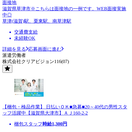
面接地
滋賀県草津市※こちらは面接地の一例です。WEB面接実施
中◎
草津(滋賀)駅、栗東駅、南草津駅
交通費支給
未経験OK
詳細を見る
応募画面に進む
派遣労働者
株式会社クリアビジョン116(07)
【梱包・検品作業】 日払いＯＫ■急募■20～40代の男性スタ
ッフ活躍中【滋賀県大津市】ＡＪ160-2-2
梱包スタッフ
時給
1,300
円