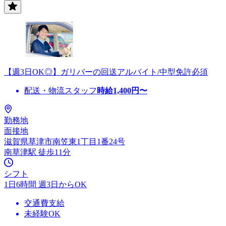
【週3日OK◎】ガリバーの回送アルバイト/中型免許必須
配送・物流スタッフ
時給
1,400
円〜
勤務地
面接地
滋賀県草津市南笠東1丁目1番24号
南草津駅 徒歩11分
シフト
1日6時間 週3日からOK
交通費支給
未経験OK