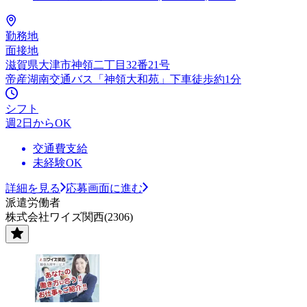
勤務地
面接地
滋賀県大津市神領二丁目32番21号
帝産湖南交通バス「神領大和苑」下車徒歩約1分
シフト
週2日からOK
交通費支給
未経験OK
詳細を見る
応募画面に進む
派遣労働者
株式会社ワイズ関西(2306)