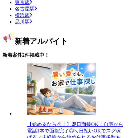
東京駅
名古屋駅
横浜駅
品川駅
新着アルバイト
新着案件2件掲載中！
【始めるなら今！】即日面接OK！自宅から
電話1本で面接完了◎＼日払いOKでスグ稼
げる／未経験から始められるお仕事多数あ