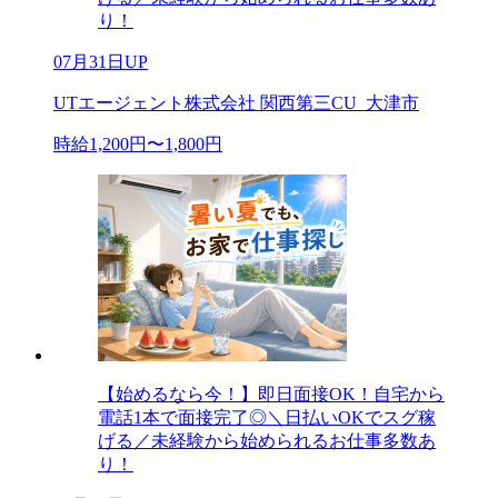
り！
07月31日UP
UTエージェント株式会社 関西第三CU_大津市
時給1,200円〜1,800円
【始めるなら今！】即日面接OK！自宅から
電話1本で面接完了◎＼日払いOKでスグ稼
げる／未経験から始められるお仕事多数あ
り！