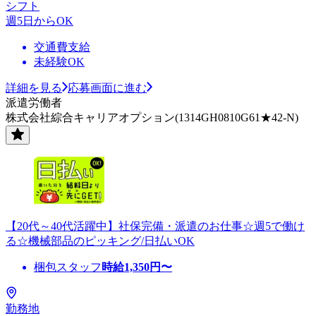
シフト
週5日からOK
交通費支給
未経験OK
詳細を見る
応募画面に進む
派遣労働者
株式会社綜合キャリアオプション(1314GH0810G61★42-N)
【20代～40代活躍中】社保完備・派遣のお仕事☆週5で働け
る☆機械部品のピッキング/日払いOK
梱包スタッフ
時給
1,350
円〜
勤務地