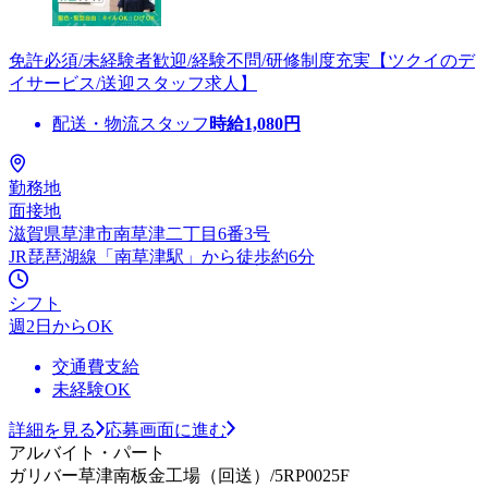
免許必須/未経験者歓迎/経験不問/研修制度充実【ツクイのデ
イサービス/送迎スタッフ求人】
配送・物流スタッフ
時給
1,080
円
勤務地
面接地
滋賀県草津市南草津二丁目6番3号
JR琵琶湖線「南草津駅」から徒歩約6分
シフト
週2日からOK
交通費支給
未経験OK
詳細を見る
応募画面に進む
アルバイト・パート
ガリバー草津南板金工場（回送）/5RP0025F