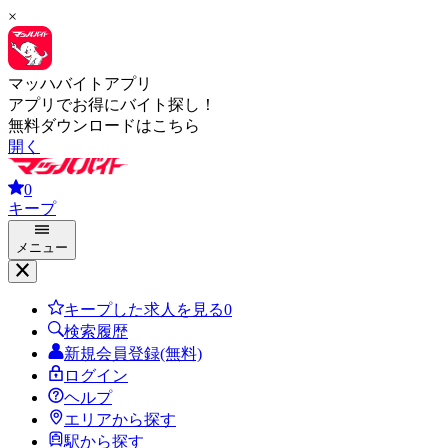
×
マッハバイトアプリ
アプリでお得にバイト探し！
無料ダウンロードはこちら
開く
0
キープ
メニュー
キープした求人を見る
0
検索履歴
新規会員登録(無料)
ログイン
ヘルプ
エリアから探す
駅から探す