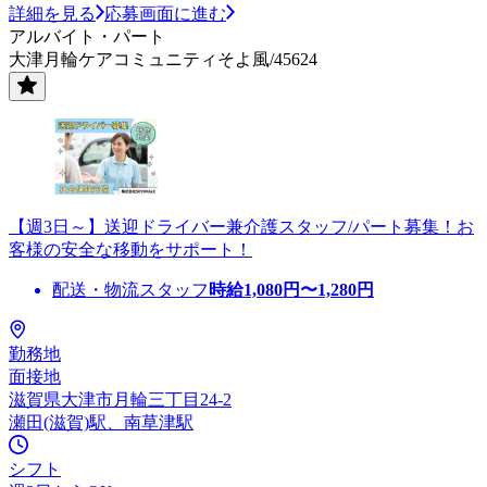
詳細を見る
応募画面に進む
アルバイト・パート
大津月輪ケアコミュニティそよ風/45624
【週3日～】送迎ドライバー兼介護スタッフ/パート募集！お
客様の安全な移動をサポート！
配送・物流スタッフ
時給
1,080
円〜
1,280
円
勤務地
面接地
滋賀県大津市月輪三丁目24-2
瀬田(滋賀)駅、南草津駅
シフト