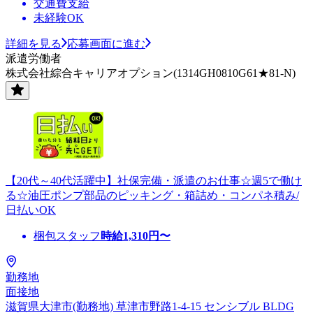
交通費支給
未経験OK
詳細を見る
応募画面に進む
派遣労働者
株式会社綜合キャリアオプション(1314GH0810G61★81-N)
【20代～40代活躍中】社保完備・派遣のお仕事☆週5で働け
る☆油圧ポンプ部品のピッキング・箱詰め・コンパネ積み/
日払いOK
梱包スタッフ
時給
1,310
円〜
勤務地
面接地
滋賀県大津市(勤務地) 草津市野路1-4-15 センシブル BLDG