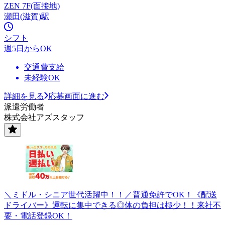
ZEN 7F(面接地)
瀬田(滋賀)駅
シフト
週5日からOK
交通費支給
未経験OK
詳細を見る
応募画面に進む
派遣労働者
株式会社アズスタッフ
＼ミドル・シニア世代活躍中！！／普通免許でOK！《配送
ドライバー》運転に集中できる◎体の負担は極少！！来社不
要・電話登録OK！