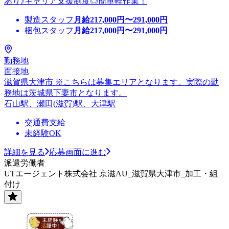
あり♪キャリア支援制度◎簡単軽作業！
製造スタッフ
月給
217,000
円〜
291,000
円
梱包スタッフ
月給
217,000
円〜
291,000
円
勤務地
面接地
滋賀県大津市 ※こちらは募集エリアとなります。実際の勤
務地は茨城県下妻市となります。
石山駅、瀬田(滋賀)駅、大津駅
交通費支給
未経験OK
詳細を見る
応募画面に進む
派遣労働者
UTエージェント株式会社 京滋AU_滋賀県大津市_加工・組
付け