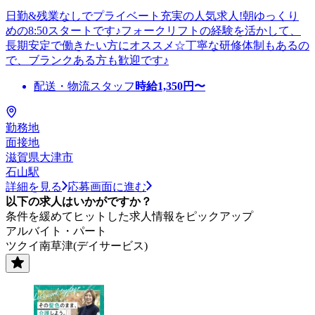
日勤&残業なしでプライベート充実の人気求人!朝ゆっくり
めの8:50スタートです♪フォークリフトの経験を活かして、
長期安定で働きたい方にオススメ☆丁寧な研修体制もあるの
で、ブランクある方も歓迎です♪
配送・物流スタッフ
時給
1,350
円〜
勤務地
面接地
滋賀県大津市
石山駅
詳細を見る
応募画面に進む
以下の求人はいかがですか？
条件を緩めてヒットした求人情報をピックアップ
アルバイト・パート
ツクイ南草津(デイサービス)