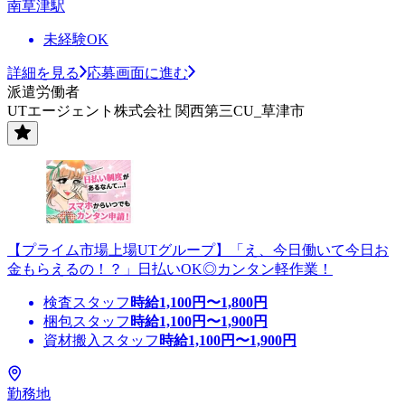
南草津駅
未経験OK
詳細を見る
応募画面に進む
派遣労働者
UTエージェント株式会社 関西第三CU_草津市
【プライム市場上場UTグループ】「え、今日働いて今日お
金もらえるの！？」日払いOK◎カンタン軽作業！
検査スタッフ
時給
1,100
円〜
1,800
円
梱包スタッフ
時給
1,100
円〜
1,900
円
資材搬入スタッフ
時給
1,100
円〜
1,900
円
勤務地