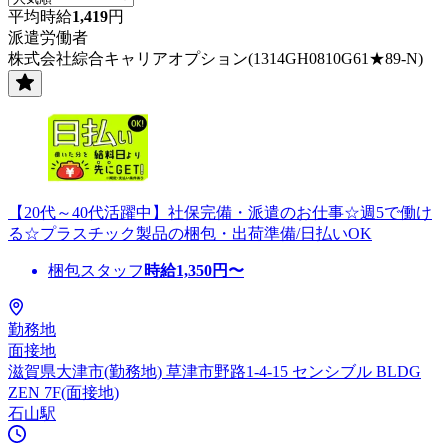
平均時給
1,419
円
派遣労働者
株式会社綜合キャリアオプション(1314GH0810G61★89-N)
【20代～40代活躍中】社保完備・派遣のお仕事☆週5で働け
る☆プラスチック製品の梱包・出荷準備/日払いOK
梱包スタッフ
時給
1,350
円〜
勤務地
面接地
滋賀県大津市(勤務地) 草津市野路1-4-15 センシブル BLDG
ZEN 7F(面接地)
石山駅