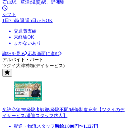
石山駅、草津(滋賀)駅、野洲駅
シフト
1日7.5時間 週5日からOK
交通費支給
未経験OK
まかないあり
詳細を見る
応募画面に進む
アルバイト・パート
ツクイ大津神領(デイサービス)
免許必須/未経験者歓迎/経験不問/研修制度充実【ツクイのデ
イサービス/送迎スタッフ求人】
配送・物流スタッフ
時給
1,080
円〜
1,127
円