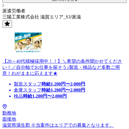
派遣労働者
三陽工業株式会社 滋賀エリア_S3/派滋
【20～40代積極採用中！！】＼希望の条件聞かせてくださ
い！／自分軸でお仕事を探そう♪製造・検品など多数ご用
意！わがままに応えます★
製造スタッフ
時給
1,200
円〜
2,000
円
倉庫スタッフ
時給
1,200
円〜
2,000
円
検品
時給
1,200
円〜
2,000
円
勤務地
面接地
滋賀県蒲生郡 ※当案件はエリアでの募集となります。