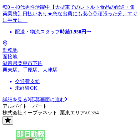
#30～40代男性活躍中【大型車でのレトルト食品の配送・集
荷業務】日払いあり★急な出費にも安心◎頑張った分、すぐ
に手元に！
配送・物流スタッフ
時給
1,950
円〜
勤務地
面接地
滋賀県栗東市下鈎
栗東駅、手原駅、大津駅
交通費支給
未経験OK
詳細を見る
応募画面に進む
アルバイト・パート
株式会社イープラネット_栗東エリア/01354