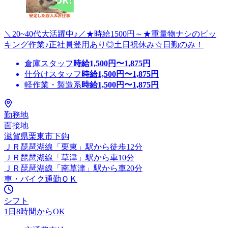
＼20~40代大活躍中♪／★時給1500円～★重量物ナシのピッ
キング作業♪正社員登用あり◎土日祝休み☆日勤のみ！
倉庫スタッフ
時給
1,500
円〜
1,875
円
仕分けスタッフ
時給
1,500
円〜
1,875
円
軽作業・製造系
時給
1,500
円〜
1,875
円
勤務地
面接地
滋賀県栗東市下鈎
ＪＲ琵琶湖線「栗東」駅から徒歩12分
ＪＲ琵琶湖線「草津」駅から車10分
ＪＲ琵琶湖線「南草津」駅から車20分
車・バイク通勤ＯＫ
シフト
1日8時間からOK