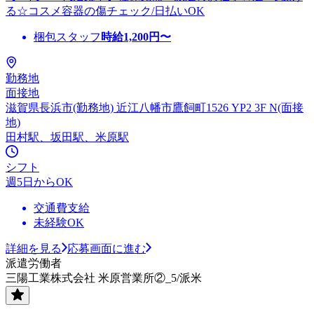
る☆コスメ容器の傷チェック/日払いOK
梱包スタッフ
時給
1,200
円〜
勤務地
面接地
滋賀県長浜市(勤務地) 近江八幡市鷹飼町1526 YP2 3F N(面接
地)
田村駅、坂田駅、米原駅
シフト
週5日からOK
交通費支給
未経験OK
詳細を見る
応募画面に進む
派遣労働者
三陽工業株式会社 米原営業所②_5/派米