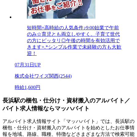
短時間×高時給の人気条件♪9:00始業で午前
のみ☆育児とも両立しやすく、子育て世代
の方にピッタリ◎午後の時間を有効活用で
きます+.*シンプル作業で未経験の方も大歓
迎！
07月31日UP
株式会社ワイズ関西(2544)
時給1,600円
長浜駅の梱包・仕分け・資材搬入のアルバイト／
バイト求人情報ならマッハバイト
アルバイト求人情報サイト「マッハバイト」では、長浜駅の
梱包・仕分け・資材搬入のアルバイトを始めとしたお仕事情
報を地域、路線、職種、特徴などさまざまな方法で検索可能