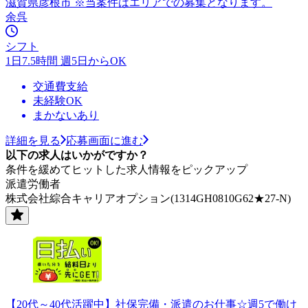
滋賀県彦根市 ※当案件はエリアでの募集となります。
余呉
シフト
1日7.5時間 週5日からOK
交通費支給
未経験OK
まかないあり
詳細を見る
応募画面に進む
以下の求人はいかがですか？
条件を緩めてヒットした求人情報をピックアップ
派遣労働者
株式会社綜合キャリアオプション(1314GH0810G62★27-N)
【20代～40代活躍中】社保完備・派遣のお仕事☆週5で働け