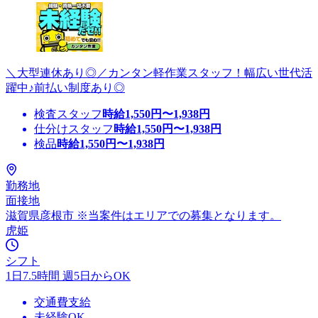
＼大型連休あり◎／カンタン軽作業スタッフ！幅広い世代活
躍中♪前払い制度あり◎
検査スタッフ
時給
1,550
円〜
1,938
円
仕分けスタッフ
時給
1,550
円〜
1,938
円
検品
時給
1,550
円〜
1,938
円
勤務地
面接地
滋賀県彦根市 ※当案件はエリアでの募集となります。
虎姫
シフト
1日7.5時間 週5日からOK
交通費支給
未経験OK