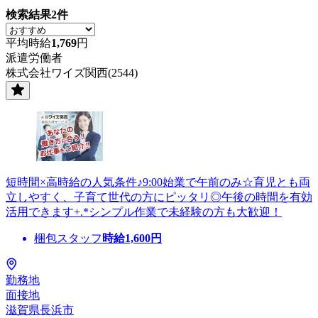
検索結果
2
件
平均時給
1,769
円
派遣労働者
株式会社ワイズ関西(2544)
短時間×高時給の人気条件♪9:00始業で午前のみ☆育児とも両
立しやすく、子育て世代の方にピッタリ◎午後の時間を有効
活用できます+.*シンプル作業で未経験の方も大歓迎！
梱包スタッフ
時給
1,600
円
勤務地
面接地
滋賀県長浜市