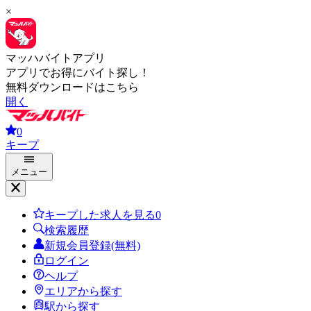
×
マッハバイトアプリ
アプリでお得にバイト探し！
無料ダウンロードはこちら
開く
0
キープ
メニュー
キープした求人を見る
0
検索履歴
新規会員登録(無料)
ログイン
ヘルプ
エリアから探す
駅から探す