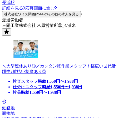
長浜駅
詳細を見る
応募画面に進む
株式会社ワイズ関西(2544)のその他の求人を見る
派遣労働者
三陽工業株式会社 米原営業所②_4/派米
＼大型連休あり◎／カンタン軽作業スタッフ！幅広い世代活
躍中♪前払い制度あり◎
検査スタッフ
時給
1,550
円〜
1,938
円
仕分けスタッフ
時給
1,550
円〜
1,938
円
検品
時給
1,550
円〜
1,938
円
勤務地
面接地