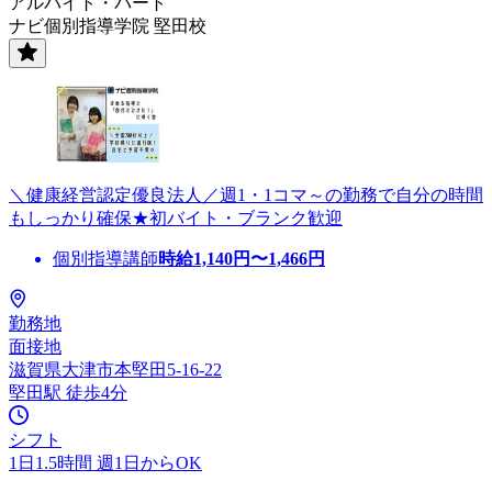
アルバイト・パート
ナビ個別指導学院 堅田校
＼健康経営認定優良法人／週1・1コマ～の勤務で自分の時間
もしっかり確保★初バイト・ブランク歓迎
個別指導講師
時給
1,140
円〜
1,466
円
勤務地
面接地
滋賀県大津市本堅田5-16-22
堅田駅 徒歩4分
シフト
1日1.5時間 週1日からOK