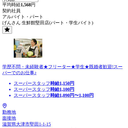
平均時給
1,568
円
契約社員
アルバイト・パート
げんさん 生鮮館堅田店(パート・学生バイト)
学歴不問・未経験者★フリーター★学生★既婚者歓迎!スー
パーでのお仕事♪
スーパースタッフ
時給
1,150
円
スーパースタッフ
時給
1,100
円
スーパースタッフ
時給
1,090
円〜
1,100
円
勤務地
面接地
滋賀県大津市堅田1-1-15