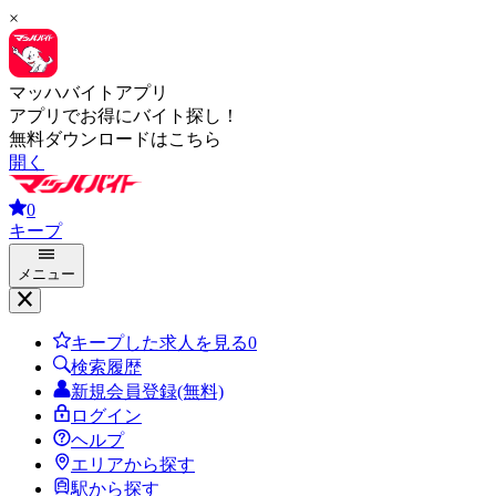
×
マッハバイトアプリ
アプリでお得にバイト探し！
無料ダウンロードはこちら
開く
0
キープ
メニュー
キープした求人を見る
0
検索履歴
新規会員登録(無料)
ログイン
ヘルプ
エリアから探す
駅から探す