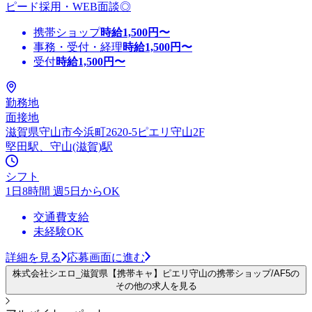
ピード採用・WEB面談◎
携帯ショップ
時給
1,500
円〜
事務・受付・経理
時給
1,500
円〜
受付
時給
1,500
円〜
勤務地
面接地
滋賀県守山市今浜町2620-5ピエリ守山2F
堅田駅、守山(滋賀)駅
シフト
1日8時間 週5日からOK
交通費支給
未経験OK
詳細を見る
応募画面に進む
株式会社シエロ_滋賀県【携帯キャ】ピエリ守山の携帯ショップ/AF5の
その他の求人を見る