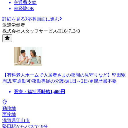
交通費支給
未経験OK
詳細を見る
応募画面に進む
派遣労働者
株式会社スタッフサービス/H10471343
【有料老人ホームで入居者さまの夜間の見守りなど】堅田駅
周辺/車通勤可/夜勤専従の介護/週1日～2日/＃履歴書不要
医療・福祉系
時給
1,400
円
勤務地
面接地
滋賀県守山市
堅田駅からバスで19分