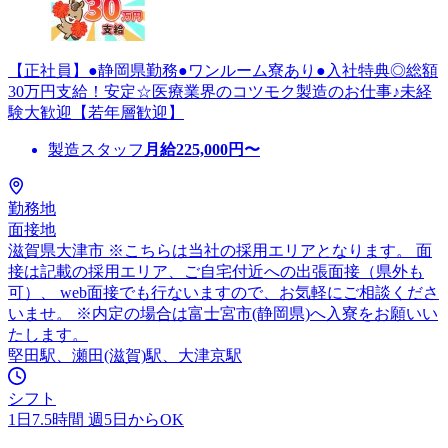
【正社員】●静岡県勤務●ワンルーム寮あり●入社特典◎総額
30万円支給！安定☆医療業界のコツモク製造のお仕事♪未経
験大歓迎【若年層歓迎】
製造スタッフ
月給
225,000
円〜
勤務地
面接地
滋賀県大津市 ※こちらは当社の採用エリアとなります。 面
接は記載の採用エリア、ご自宅付近への出張面接（県外も
可）、 web面接でも行ないますので、お気軽にご相談くださ
いませ。 ※内定の場合は富士宮市(静岡県)へ入寮をお願いい
たします。
堅田駅、瀬田(滋賀)駅、大津京駅
シフト
1日7.5時間 週5日からOK