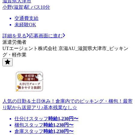
滋賀県大津市
小野(滋賀)駅 バス10分
交通費支給
未経験OK
詳細を見る
応募画面に進む
派遣労働者
UTエージェント株式会社 京滋AU_滋賀県大津市_ピッキン
グ・軽作業
人気の日勤＆土日休み！倉庫内でのピッキング・梱包！最寄
り駅から送迎アリ♪基本残業なし☆
仕分けスタッフ
時給
1,230
円〜
梱包スタッフ
時給
1,230
円〜
倉庫スタッフ
時給
1,230
円〜