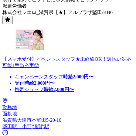
派遣労働者
株式会社シエロ_滋賀県【★】アルプラザ堅田/KB6
【スマホ受付】イベントスタッフ★未経験OK！週払い対応
可能♪手当充実◎
キャンペーンスタッフ
時給
2,000
円〜
受付
時給
2,000
円〜
携帯ショップ
時給
2,000
円〜
勤務地
面接地
滋賀県大津市本堅田5-20-10
堅田駅、小野(滋賀)駅