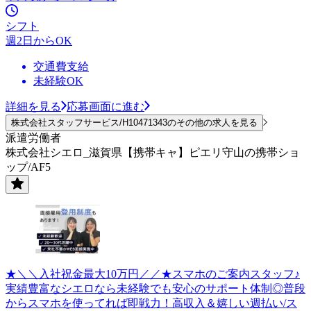
シフト
週2日からOK
交通費支給
未経験OK
詳細を見る
応募画面に進む
株式会社スタッフサービス/H10471343のその他の求人を見る
派遣労働者
株式会社シエロ_滋賀県【携帯キャ】ピエリ守山の携帯ショ
ップ/AF5
★＼＼入社祝金最大10万円／／★スマホのご案内スタッフ♪
実績豊富なシエロなら未経験でも安心のサポート体制◎普段
からスマホを使ってれば即戦力！高収入＆嬉しい週払い/ス