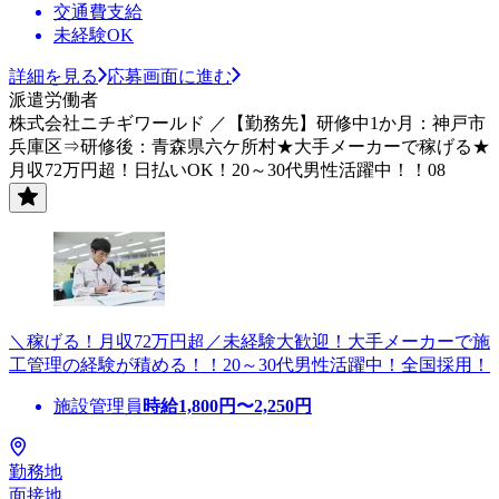
交通費支給
未経験OK
詳細を見る
応募画面に進む
派遣労働者
株式会社ニチギワールド ／【勤務先】研修中1か月：神戸市
兵庫区⇒研修後：青森県六ケ所村★大手メーカーで稼げる★
月収72万円超！日払いOK！20～30代男性活躍中！！08
＼稼げる！月収72万円超／未経験大歓迎！大手メーカーで施
工管理の経験が積める！！20～30代男性活躍中！全国採用！
施設管理員
時給
1,800
円〜
2,250
円
勤務地
面接地