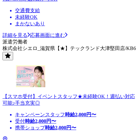
交通費支給
未経験OK
まかないあり
詳細を見る
応募画面に進む
派遣労働者
株式会社シエロ_滋賀県【★】テックランド大津堅田店/KB6
【スマホ受付】イベントスタッフ★未経験OK！週払い対応
可能♪手当充実◎
キャンペーンスタッフ
時給
2,000
円〜
受付
時給
2,000
円〜
携帯ショップ
時給
2,000
円〜