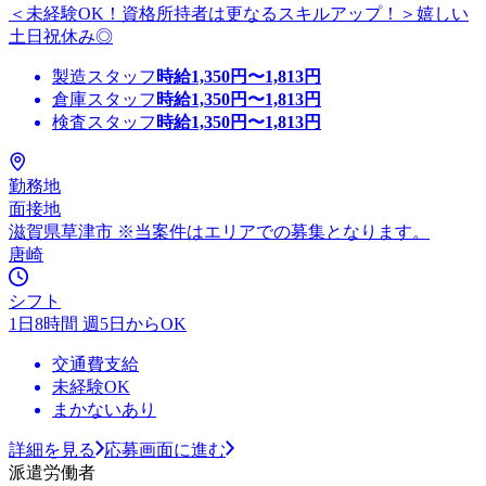
＜未経験OK！資格所持者は更なるスキルアップ！＞嬉しい
土日祝休み◎
製造スタッフ
時給
1,350
円〜
1,813
円
倉庫スタッフ
時給
1,350
円〜
1,813
円
検査スタッフ
時給
1,350
円〜
1,813
円
勤務地
面接地
滋賀県草津市 ※当案件はエリアでの募集となります。
唐崎
シフト
1日8時間 週5日からOK
交通費支給
未経験OK
まかないあり
詳細を見る
応募画面に進む
派遣労働者