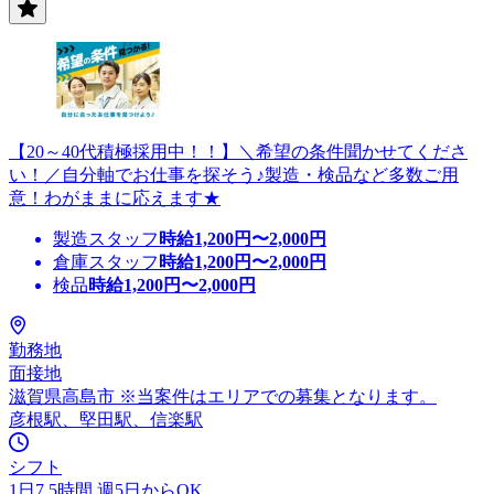
【20～40代積極採用中！！】＼希望の条件聞かせてくださ
い！／自分軸でお仕事を探そう♪製造・検品など多数ご用
意！わがままに応えます★
製造スタッフ
時給
1,200
円〜
2,000
円
倉庫スタッフ
時給
1,200
円〜
2,000
円
検品
時給
1,200
円〜
2,000
円
勤務地
面接地
滋賀県高島市 ※当案件はエリアでの募集となります。
彦根駅、堅田駅、信楽駅
シフト
1日7.5時間 週5日からOK