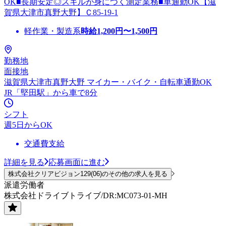
OK■長期安定◎スキルが身につく測定業務■車通勤OK【滋
賀県大津市真野大野】Ｃ85-19-1
軽作業・製造系
時給
1,200
円〜
1,500
円
勤務地
面接地
滋賀県大津市真野大野 マイカー・バイク・自転車通勤OK
JR「堅田駅」から車で8分
シフト
週5日からOK
交通費支給
詳細を見る
応募画面に進む
株式会社クリアビジョン129(06)のその他の求人を見る
派遣労働者
株式会社ドライブトライブ/DR:MC073-01-MH