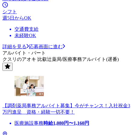
シフト
週5日からOK
交通費支給
未経験OK
詳細を見る
応募画面に進む
アルバイト・パート
クスリのアオキ 比叡辻薬局/医療事務アルバイト(遅番)
【調剤薬局事務アルバイト募集】今がチャンス！入社祝金3
万円進呈 資格・経験一切不要！
医療施設事務
時給
1,080
円〜
1,160
円