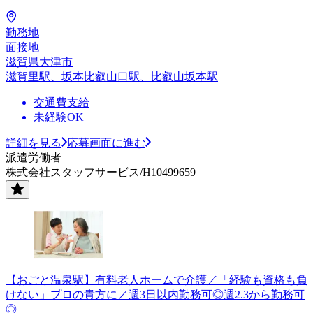
勤務地
面接地
滋賀県大津市
滋賀里駅、坂本比叡山口駅、比叡山坂本駅
交通費支給
未経験OK
詳細を見る
応募画面に進む
派遣労働者
株式会社スタッフサービス/H10499659
【おごと温泉駅】有料老人ホームで介護／「経験も資格も負
けない」プロの貴方に／週3日以内勤務可◎週2.3から勤務可
◎