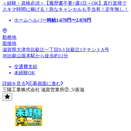
＜経験・資格必須＞【履歴書不要×週1日～OK】直行直帰で
スキマ時間に稼げる！急なキャンセルも手当有！定年無し！
ホームヘルパー
時給
1,679
円〜
2,078
円
勤務地
面接地
滋賀県大津市比叡辻一丁目9-3 比叡辻1テナントA号
JR比叡山坂本駅から徒歩約11分
交通費支給
未経験OK
詳細を見る
応募画面に進む
三陽工業株式会社 滋賀営業所②_5/派滋