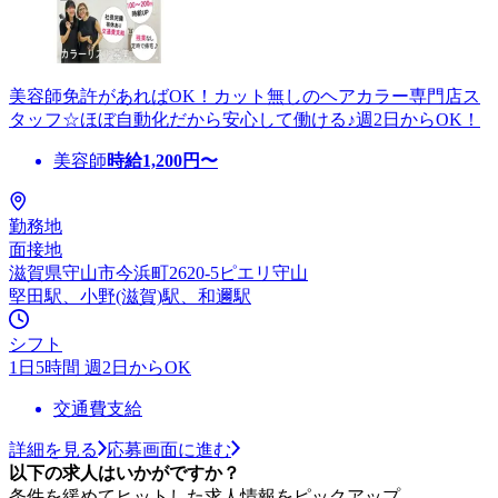
美容師免許があればOK！カット無しのヘアカラー専門店ス
タッフ☆ほぼ自動化だから安心して働ける♪週2日からOK！
美容師
時給
1,200
円〜
勤務地
面接地
滋賀県守山市今浜町2620-5ピエリ守山
堅田駅、小野(滋賀)駅、和邇駅
シフト
1日5時間 週2日からOK
交通費支給
詳細を見る
応募画面に進む
以下の求人はいかがですか？
条件を緩めてヒットした求人情報をピックアップ