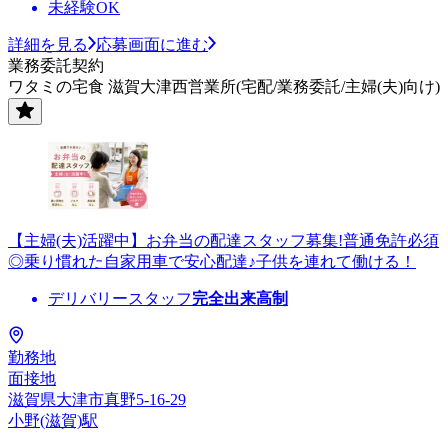
未経験OK
詳細を見る
応募画面に進む
業務委託契約
ワタミの宅食 滋賀大津西営業所(宅配/業務委託/主婦(夫)向け)
【主婦(夫)活躍中】お弁当の配達スタッフ募集!普通免許必須
◎乗り慣れた自家用車で安心配達♪子供を連れて働ける！
デリバリースタッフ
完全出来高制
勤務地
面接地
滋賀県大津市真野5-16-29
小野(滋賀)駅