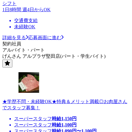
シフト
1日8時間 週4日からOK
交通費支給
未経験OK
詳細を見る
応募画面に進む
契約社員
アルバイト・パート
げんさん アルプラザ堅田店(パート・学生バイト)
★学歴不問・未経験OK★特典＆メリット満載◎お肉屋さん
でスタッフ募集！
スーパースタッフ
時給
1,150
円
スーパースタッフ
時給
1,100
円
スーパースタッフ
時給
1,090
円〜
1,100
円