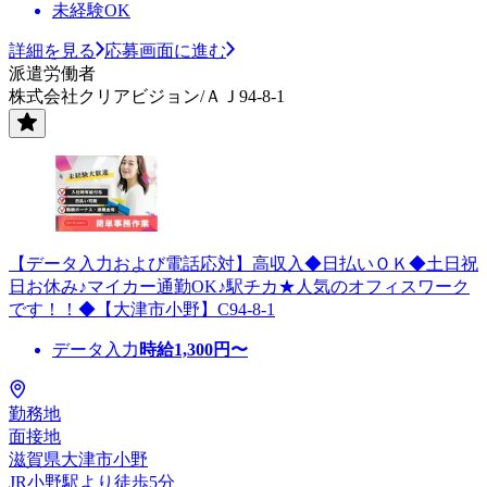
未経験OK
詳細を見る
応募画面に進む
派遣労働者
株式会社クリアビジョン/ＡＪ94-8-1
【データ入力および電話応対】高収入◆日払いＯＫ◆土日祝
日お休み♪マイカー通勤OK♪駅チカ★人気のオフィスワーク
です！！◆【大津市小野】C94-8-1
データ入力
時給
1,300
円〜
勤務地
面接地
滋賀県大津市小野
JR小野駅より徒歩5分