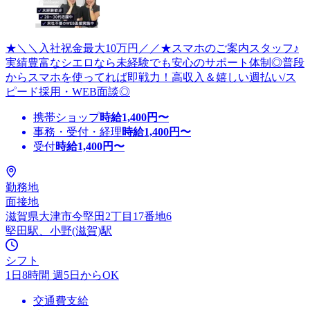
★＼＼入社祝金最大10万円／／★スマホのご案内スタッフ♪
実績豊富なシエロなら未経験でも安心のサポート体制◎普段
からスマホを使ってれば即戦力！高収入＆嬉しい週払い/ス
ピード採用・WEB面談◎
携帯ショップ
時給
1,400
円〜
事務・受付・経理
時給
1,400
円〜
受付
時給
1,400
円〜
勤務地
面接地
滋賀県大津市今堅田2丁目17番地6
堅田駅、小野(滋賀)駅
シフト
1日8時間 週5日からOK
交通費支給