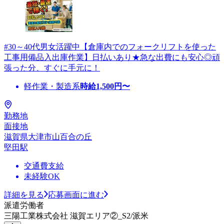
#30～40代男女活躍中【倉庫内でのフォークリフトを使った
工事用備品入出庫作業】日払いあり★急な出費にも安心◎頑
張った分、すぐに手元に！
軽作業・製造系
時給
1,500
円〜
勤務地
面接地
滋賀県大津市山百合の丘
堅田駅
交通費支給
未経験OK
詳細を見る
応募画面に進む
派遣労働者
三陽工業株式会社 滋賀エリア②_S2/派米