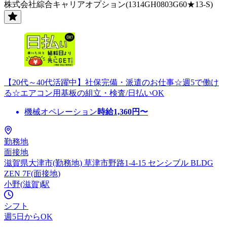
株式会社綜合キャリアオプション(1314GH0803G60★13-S)
【20代～40代活躍中】社保完備・派遣のお仕事☆週5で働け
る☆エアコン用基板の組立・検査/日払いOK
機械オペレーション
時給
1,360
円〜
勤務地
面接地
滋賀県大津市(勤務地) 草津市野路1-4-15 センシブル BLDG
ZEN 7F(面接地)
小野(滋賀)駅
シフト
週5日からOK