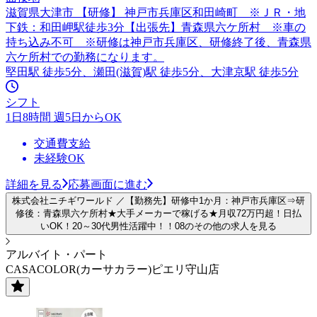
滋賀県大津市 【研修】 神戸市兵庫区和田崎町 ※ＪＲ・地
下鉄：和田岬駅徒歩3分【出張先】青森県六ケ所村 ※車の
持ち込み不可 ※研修は神戸市兵庫区、研修終了後、青森県
六ケ所村での勤務になります。
堅田駅 徒歩5分、瀬田(滋賀)駅 徒歩5分、大津京駅 徒歩5分
シフト
1日8時間 週5日からOK
交通費支給
未経験OK
詳細を見る
応募画面に進む
株式会社ニチギワールド ／【勤務先】研修中1か月：神戸市兵庫区⇒研
修後：青森県六ケ所村★大手メーカーで稼げる★月収72万円超！日払
いOK！20～30代男性活躍中！！08のその他の求人を見る
アルバイト・パート
CASACOLOR(カーサカラー)ピエリ守山店