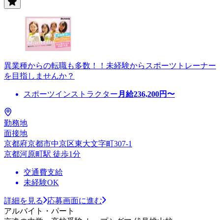
異業種からの転職も多数！！未経験からスポーツトレーナー
を目指しませんか？
スポーツインストラクター
月給
236,200
円〜
勤務地
面接地
京都府京都市中京区東大文字町307-1
京都河原町駅 徒歩1分
交通費支給
未経験OK
詳細を見る
応募画面に進む
アルバイト・パート