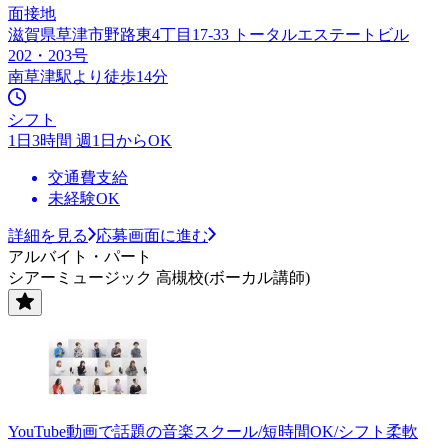
面接地
滋賀県草津市野路東4丁目17-33 トータルエステートビル
202・203号
南草津駅より徒歩14分
シフト
1日3時間 週1日からOK
交通費支給
未経験OK
詳細を見る
応募画面に進む
アルバイト・パート
シアーミュージック 高槻校(ボーカル講師)
YouTube動画で話題の音楽スクール/短時間OK/シフト柔軟