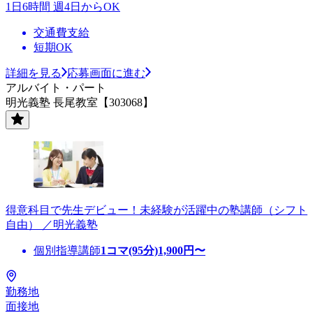
1日6時間 週4日からOK
交通費支給
短期OK
詳細を見る
応募画面に進む
アルバイト・パート
明光義塾 長尾教室【303068】
得意科目で先生デビュー！未経験が活躍中の塾講師（シフト
自由） ／明光義塾
個別指導講師
1コマ(95分)
1,900
円〜
勤務地
面接地