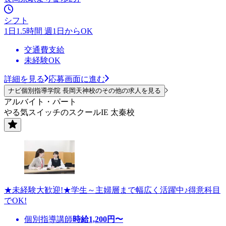
シフト
1日1.5時間 週1日からOK
交通費支給
未経験OK
詳細を見る
応募画面に進む
ナビ個別指導学院 長岡天神校のその他の求人を見る
アルバイト・パート
やる気スイッチのスクールIE 太秦校
★未経験大歓迎!★学生～主婦層まで幅広く活躍中♪得意科目
でOK!
個別指導講師
時給
1,200
円〜