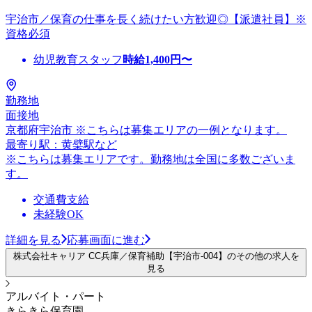
宇治市／保育の仕事を長く続けたい方歓迎◎【派遣社員】※
資格必須
幼児教育スタッフ
時給
1,400
円〜
勤務地
面接地
京都府宇治市 ※こちらは募集エリアの一例となります。
最寄り駅：黄檗駅など
※こちらは募集エリアです。勤務地は全国に多数ございま
す。
交通費支給
未経験OK
詳細を見る
応募画面に進む
株式会社キャリア CC兵庫／保育補助【宇治市-004】のその他の求人を
見る
アルバイト・パート
きらきら保育園