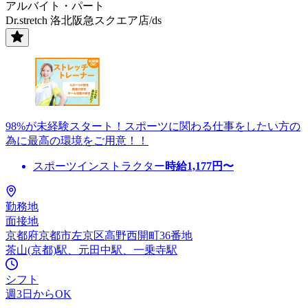
アルバイト・パート
Dr.stretch 洛北阪急スクエア店/ds
98%が未経験スタート！スポーツに関わる仕事をしたい方の
為に最高の環境をご用意！！
スポーツインストラクター
時給
1,177
円〜
勤務地
面接地
京都府京都市左京区高野西開町36番地
茶山(京都)駅、元田中駅、一乗寺駅
シフト
週3日からOK