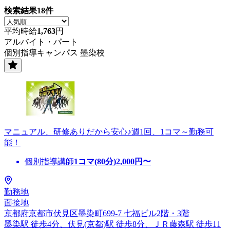
検索結果
18
件
平均時給
1,763
円
アルバイト・パート
個別指導キャンパス 墨染校
マニュアル、研修ありだから安心♪週1回、1コマ～勤務可
能！
個別指導講師
1コマ(80分)
2,000
円〜
勤務地
面接地
京都府京都市伏見区墨染町699-7 七福ビル2階・3階
墨染駅 徒歩4分、伏見(京都)駅 徒歩8分、ＪＲ藤森駅 徒歩11