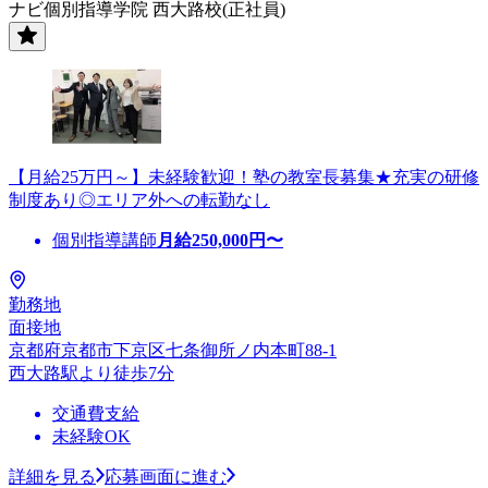
ナビ個別指導学院 西大路校(正社員)
【月給25万円～】未経験歓迎！塾の教室長募集★充実の研修
制度あり◎エリア外への転勤なし
個別指導講師
月給
250,000
円〜
勤務地
面接地
京都府京都市下京区七条御所ノ内本町88-1
西大路駅より徒歩7分
交通費支給
未経験OK
詳細を見る
応募画面に進む