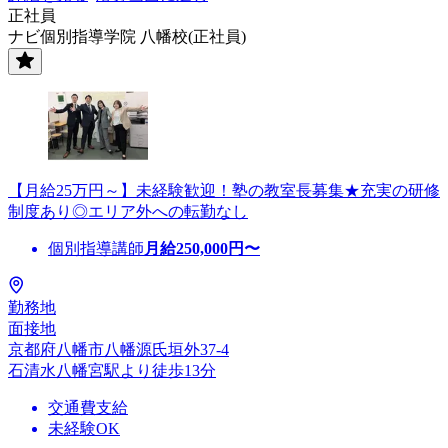
正社員
ナビ個別指導学院 八幡校(正社員)
【月給25万円～】未経験歓迎！塾の教室長募集★充実の研修
制度あり◎エリア外への転勤なし
個別指導講師
月給
250,000
円〜
勤務地
面接地
京都府八幡市八幡源氏垣外37-4
石清水八幡宮駅より徒歩13分
交通費支給
未経験OK