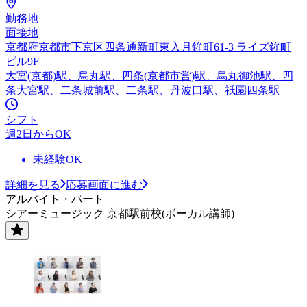
勤務地
面接地
京都府京都市下京区四条通新町東入月鉾町61-3 ライズ鉾町
ビル9F
大宮(京都)駅、烏丸駅、四条(京都市営)駅、烏丸御池駅、四
条大宮駅、二条城前駅、二条駅、丹波口駅、祇園四条駅
シフト
週2日からOK
未経験OK
詳細を見る
応募画面に進む
アルバイト・パート
シアーミュージック 京都駅前校(ボーカル講師)