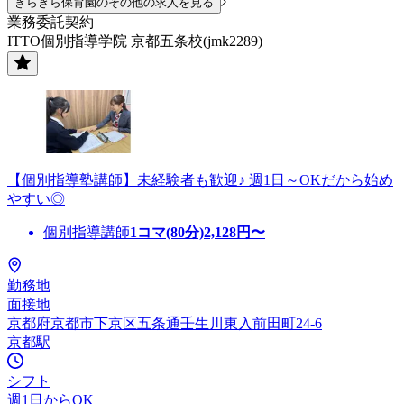
きらきら保育園のその他の求人を見る
業務委託契約
ITTO個別指導学院 京都五条校(jmk2289)
【個別指導塾講師】未経験者も歓迎♪ 週1日～OKだから始め
やすい◎
個別指導講師
1コマ(80分)
2,128
円〜
勤務地
面接地
京都府京都市下京区五条通壬生川東入前田町24-6
京都駅
シフト
週1日からOK