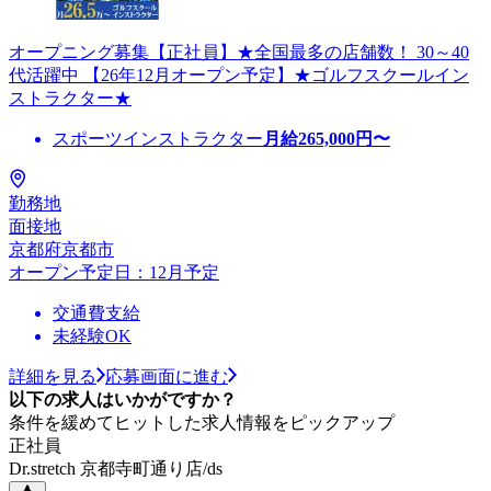
オープニング募集【正社員】★全国最多の店舗数！ 30～40
代活躍中 【26年12月オープン予定】★ゴルフスクールイン
ストラクター★
スポーツインストラクター
月給
265,000
円〜
勤務地
面接地
京都府京都市
オープン予定日：12月予定
交通費支給
未経験OK
詳細を見る
応募画面に進む
以下の求人はいかがですか？
条件を緩めてヒットした求人情報をピックアップ
正社員
Dr.stretch 京都寺町通り店/ds