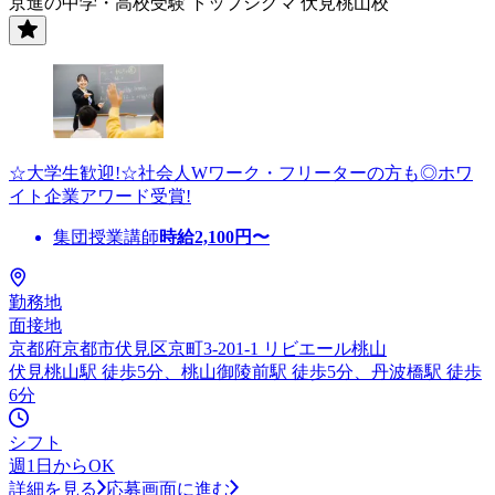
京進の中学・高校受験 トップシグマ 伏見桃山校
☆大学生歓迎!☆社会人Wワーク・フリーターの方も◎ホワ
イト企業アワード受賞!
集団授業講師
時給
2,100
円〜
勤務地
面接地
京都府京都市伏見区京町3-201-1 リビエール桃山
伏見桃山駅 徒歩5分、桃山御陵前駅 徒歩5分、丹波橋駅 徒歩
6分
シフト
週1日からOK
詳細を見る
応募画面に進む