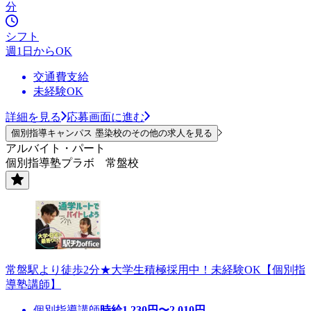
分
シフト
週1日からOK
交通費支給
未経験OK
詳細を見る
応募画面に進む
個別指導キャンパス 墨染校のその他の求人を見る
アルバイト・パート
個別指導塾プラボ 常盤校
常盤駅より徒歩2分★大学生積極採用中！未経験OK【個別指
導塾講師】
個別指導講師
時給
1,230
円〜
2,010
円