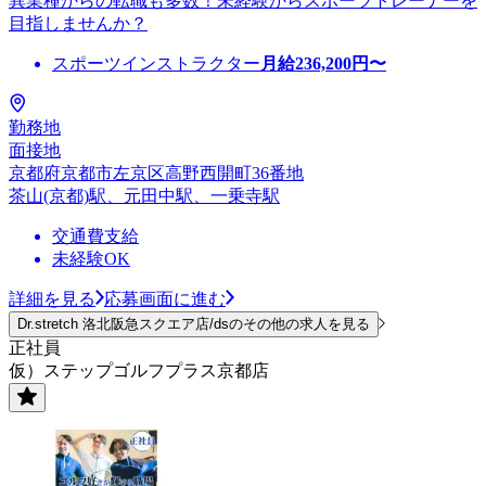
異業種からの転職も多数！未経験からスポーツトレーナーを
目指しませんか？
スポーツインストラクター
月給
236,200
円〜
勤務地
面接地
京都府京都市左京区高野西開町36番地
茶山(京都)駅、元田中駅、一乗寺駅
交通費支給
未経験OK
詳細を見る
応募画面に進む
Dr.stretch 洛北阪急スクエア店/dsのその他の求人を見る
正社員
仮）ステップゴルフプラス京都店