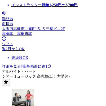
インストラクター
時給
1,250
円〜
2,700
円
勤務地
面接地
大阪府高槻市北園町15-15 三精ビル2F
高槻駅、高槻市駅
シフト
週2日からOK
未経験OK
詳細を見る
応募画面に進む
アルバイト・パート
シアーミュージック 高槻校(話し方講師)