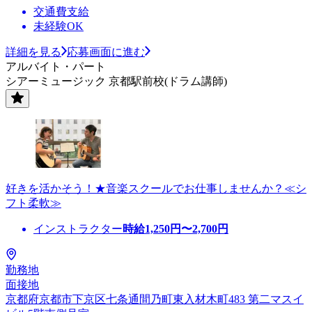
交通費支給
未経験OK
詳細を見る
応募画面に進む
アルバイト・パート
シアーミュージック 京都駅前校(ドラム講師)
好きを活かそう！★音楽スクールでお仕事しませんか？≪シ
フト柔軟≫
インストラクター
時給
1,250
円〜
2,700
円
勤務地
面接地
京都府京都市下京区七条通間乃町東入材木町483 第二マスイ