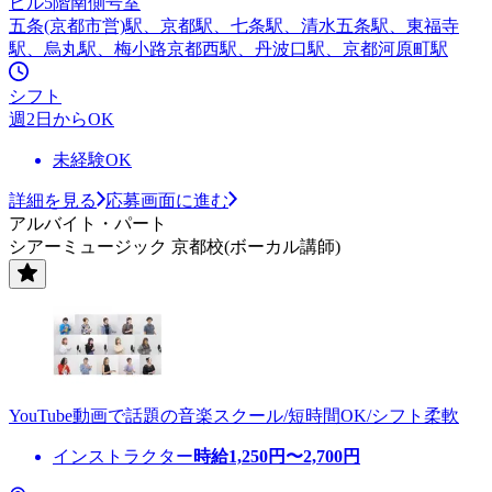
ビル5階南側号室
五条(京都市営)駅、京都駅、七条駅、清水五条駅、東福寺
駅、烏丸駅、梅小路京都西駅、丹波口駅、京都河原町駅
シフト
週2日からOK
未経験OK
詳細を見る
応募画面に進む
アルバイト・パート
シアーミュージック 京都校(ボーカル講師)
YouTube動画で話題の音楽スクール/短時間OK/シフト柔軟
インストラクター
時給
1,250
円〜
2,700
円