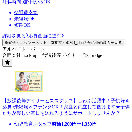
1日4時間 週3日からOK
交通費支給
未経験OK
短期OK
詳細を見る
応募画面に進む
株式会社ニッソーネット 京都支社/0201_855のその他の求人を見る
アルバイト・パート
合同会社mock up 放課後等デイサービス bridge
【放課後等デイサービススタッフ】しゅふ活躍中！子供好き
必見♪未経験＆ブランクOK！家庭と両立して働けます★子供
たちが楽しい毎日を送れるようにサポートしませんか？
幼児教育スタッフ
時給
1,200
円〜
1,350
円