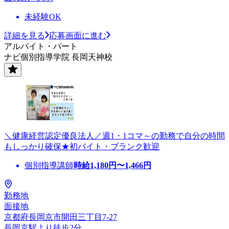
未経験OK
詳細を見る
応募画面に進む
アルバイト・パート
ナビ個別指導学院 長岡天神校
＼健康経営認定優良法人／週1・1コマ～の勤務で自分の時間
もしっかり確保★初バイト・ブランク歓迎
個別指導講師
時給
1,180
円〜
1,466
円
勤務地
面接地
京都府長岡京市開田三丁目7-27
長岡京駅より徒歩2分