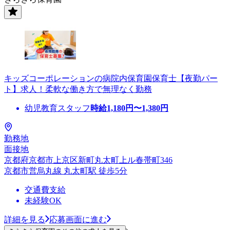
キッズコーポレーションの病院内保育園保育士【夜勤パー
ト】求人！柔軟な働き方で無理なく勤務
幼児教育スタッフ
時給
1,180
円〜
1,380
円
勤務地
面接地
京都府京都市上京区新町丸太町上ル春帯町346
京都市営烏丸線 丸太町駅 徒歩5分
交通費支給
未経験OK
詳細を見る
応募画面に進む