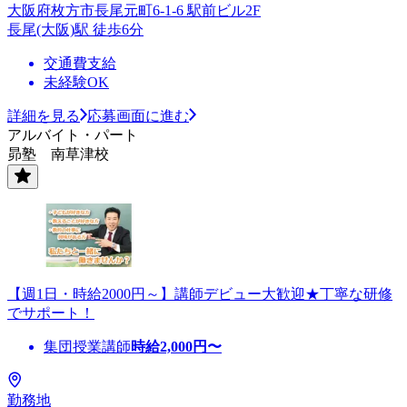
大阪府枚方市長尾元町6-1-6 駅前ビル2F
長尾(大阪)駅 徒歩6分
交通費支給
未経験OK
詳細を見る
応募画面に進む
アルバイト・パート
昴塾 南草津校
【週1日・時給2000円～】講師デビュー大歓迎★丁寧な研修
でサポート！
集団授業講師
時給
2,000
円〜
勤務地