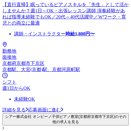
【直行直帰】眠っているピアノスキルを「先生」として活か
しませんか？週1日～OK・出張レッスン講師 演奏経験があ
れば指導未経験でもOK／20代～40代活躍中／Wワーク・育
児との両立に最適
講師・インストラクター
時給
1,800
円〜
勤務地
面接地
京都府京都市下京区
京都駅、大宮(京都)駅、京都河原町駅
シフト
週1日からOK
未経験OK
詳細を見る
応募画面に進む
シアー株式会社 オンピーノ子供ピアノ教室(京都府京都市下京区)のその
他の求人を見る