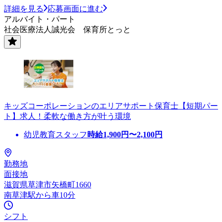
詳細を見る
応募画面に進む
アルバイト・パート
社会医療法人誠光会 保育所とっと
キッズコーポレーションのエリアサポート保育士【短期パー
ト】求人！柔軟な働き方が叶う環境
幼児教育スタッフ
時給
1,900
円〜
2,100
円
勤務地
面接地
滋賀県草津市矢橋町1660
南草津駅から車10分
シフト