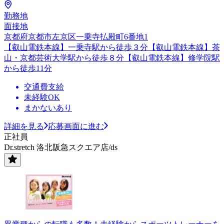
勤務地
面接地
京都府京都市左京区一乗寺払殿町6番地1
【叡山電鉄本線】一乗寺駅から徒歩３分【叡山電鉄本線】茶
山・京都芸術大学駅から徒歩８分【叡山電鉄本線】修学院駅
から徒歩11分
交通費支給
未経験OK
まかないあり
詳細を見る
応募画面に進む
正社員
Dr.stretch 洛北阪急スクエア店/ds