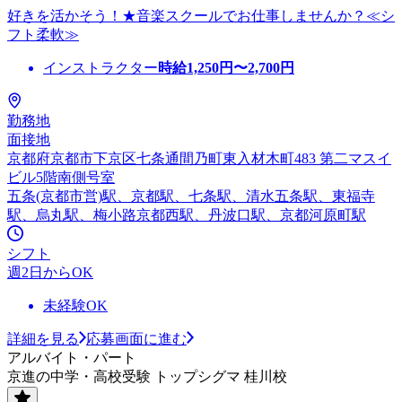
好きを活かそう！★音楽スクールでお仕事しませんか？≪シ
フト柔軟≫
インストラクター
時給
1,250
円〜
2,700
円
勤務地
面接地
京都府京都市下京区七条通間乃町東入材木町483 第二マスイ
ビル5階南側号室
五条(京都市営)駅、京都駅、七条駅、清水五条駅、東福寺
駅、烏丸駅、梅小路京都西駅、丹波口駅、京都河原町駅
シフト
週2日からOK
未経験OK
詳細を見る
応募画面に進む
アルバイト・パート
京進の中学・高校受験 トップシグマ 桂川校