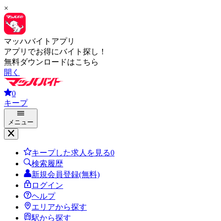
×
マッハバイトアプリ
アプリでお得にバイト探し！
無料ダウンロードはこちら
開く
0
キープ
メニュー
キープした求人を見る
0
検索履歴
新規会員登録(無料)
ログイン
ヘルプ
エリアから探す
駅から探す