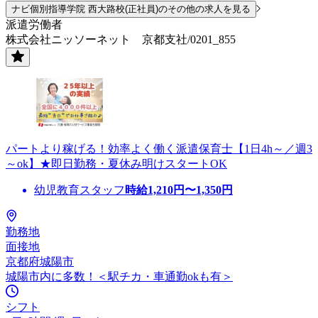
ナビ個別指導学院 西大路校(正社員)のその他の求人を見る
派遣労働者
株式会社ニッソーネット 京都支社/0201_855
パートより稼げる！効率よく働く派遣保育士【1日4h～／週3
～ok】★即日勤務・夏休み明けスタートOK
幼児教育スタッフ
時給
1,210
円〜
1,350
円
勤務地
面接地
京都府城陽市
城陽市内に多数！＜駅チカ・車通勤okも有＞
シフト