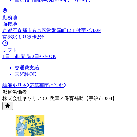
勤務地
面接地
京都府京都市右京区常盤窪町12-1 健宇ビル2F
常盤駅より徒歩2分
シフト
1日1.5時間 週2日からOK
交通費支給
未経験OK
詳細を見る
応募画面に進む
派遣労働者
株式会社キャリア CC兵庫／保育補助【宇治市-004】