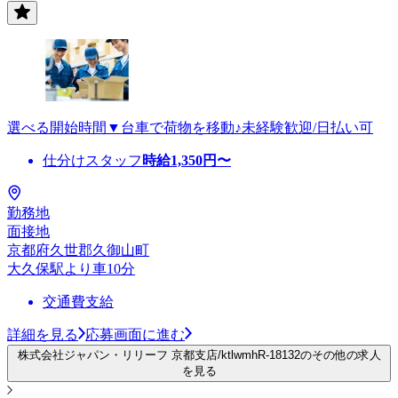
選べる開始時間▼台車で荷物を移動♪未経験歓迎/日払い可
仕分けスタッフ
時給
1,350
円〜
勤務地
面接地
京都府久世郡久御山町
大久保駅より車10分
交通費支給
詳細を見る
応募画面に進む
株式会社ジャパン・リリーフ 京都支店/ktlwmhR-18132のその他の求人
を見る