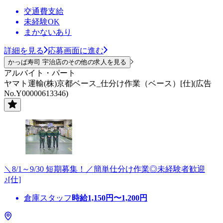
交通費支給
未経験OK
まかないあり
詳細を見る
応募画面に進む
かっぱ寿司 宇治店のその他の求人を見る
アルバイト・パート
ヤマト運輸(株)京都ベース_仕分け作業（ベース）[仕](広告
No.Y00000613346)
＼8/1～9/30 短期募集！／簡単仕分け作業◎未経験者歓迎
♪[仕]
倉庫スタッフ
時給
1,150
円〜
1,200
円