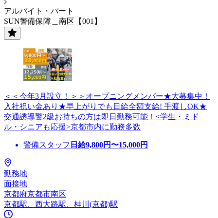
アルバイト・パート
SUN警備保障＿南区【001】
＜＜今年3月設立！＞＞オープニングメンバー★大募集中！
入社祝い金あり★早上がりでも日給全額支給! 手渡しOK★
交通誘導警2級お持ちの方は即日勤務可能！<学生・ミド
ル・シニアも応援>京都市内に勤務多数
警備スタッフ
日給
9,800
円〜
15,000
円
勤務地
面接地
京都府京都市南区
京都駅、西大路駅、桂川(京都)駅