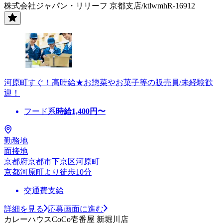
株式会社ジャパン・リリーフ 京都支店/ktlwmhR-16912
河原町すぐ！高時給★お惣菜やお菓子等の販売員/未経験歓
迎！
フード系
時給
1,400
円〜
勤務地
面接地
京都府京都市下京区河原町
京都河原町より徒歩10分
交通費支給
詳細を見る
応募画面に進む
カレーハウスCoCo壱番屋 新堀川店