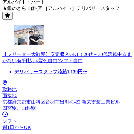
アルバイト・パート
★銀のさら 山科店 ［アルバイト］デリバリースタッフ
【フリーター大歓迎】安定収入GET！20代～30代活躍中☆ま
かない有/日払い/髪色自由/シフト自由
デリバリースタッフ
時給
1,130
円〜
勤務地
面接地
京都府京都市山科区音羽前出町41-22 新栄塗装工業ビル
四宮駅、山科駅
シフト
週1日からOK