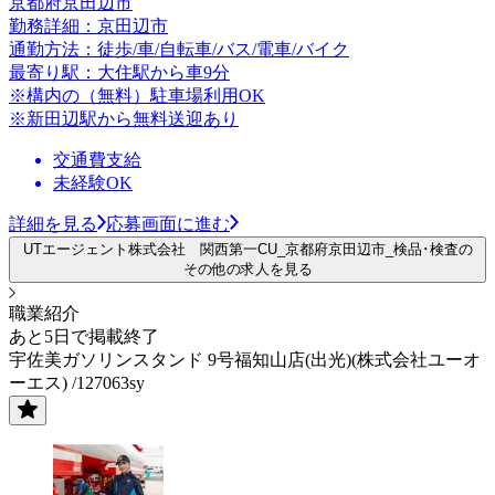
京都府京田辺市
勤務詳細：京田辺市
通勤方法：徒歩/車/自転車/バス/電車/バイク
最寄り駅：大住駅から車9分
※構内の（無料）駐車場利用OK
※新田辺駅から無料送迎あり
交通費支給
未経験OK
詳細を見る
応募画面に進む
UTエージェント株式会社 関西第一CU_京都府京田辺市_検品･検査の
その他の求人を見る
職業紹介
あと5日で掲載終了
宇佐美ガソリンスタンド 9号福知山店(出光)(株式会社ユーオ
ーエス) /127063sy