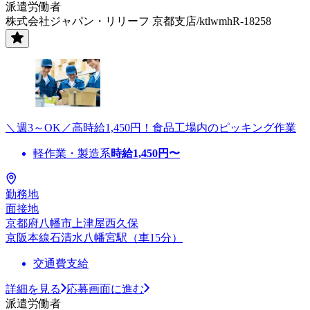
派遣労働者
株式会社ジャパン・リリーフ 京都支店/ktlwmhR-18258
＼週3～OK／高時給1,450円！食品工場内のピッキング作業
軽作業・製造系
時給
1,450
円〜
勤務地
面接地
京都府八幡市上津屋西久保
京阪本線石清水八幡宮駅（車15分）
交通費支給
詳細を見る
応募画面に進む
派遣労働者