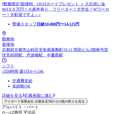
[数量限定]面接時、QUOカードプレゼント ＋ 入社祝い金
MAX５万円！※条件有り フリーター！大学生！Wワーカ
ー！大歓迎ですよ～♪
警備スタッフ
日給
10,000
円〜
14,125
円
勤務地
面接地
京都府京都市山科区安朱南屋敷町19-11 岡田ビル2階南号室
伏見稲荷駅、丹波橋駅、中書島駅
シフト
1日8時間 週1日からOK
交通費支給
未経験OK
詳細を見る
応募画面に進む
アイガード有限会社 京都支店19のその他の求人を見る
アルバイト・パート
かっぱ寿司 宇治店