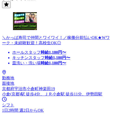
＼かっぱ寿司で仲間とワイワイ！／稼働分前払いOK★Wワ
ーク・未経験歓迎！高校生OK◎
ホールスタッフ
時給
1,180
円〜
キッチンスタッフ
時給
1,180
円〜
皿洗い・洗い場
時給
1,180
円〜
勤務地
面接地
京都府宇治市小倉町神楽田19
小倉(京都)駅 徒歩4分、ＪＲ小倉駅 徒歩11分、伊勢田駅
シフト
1日2時間 週2日からOK