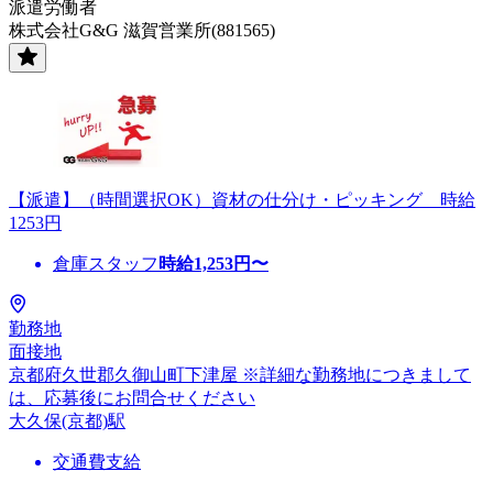
派遣労働者
株式会社G&G 滋賀営業所(881565)
【派遣】（時間選択OK）資材の仕分け・ピッキング 時給
1253円
倉庫スタッフ
時給
1,253
円〜
勤務地
面接地
京都府久世郡久御山町下津屋 ※詳細な勤務地につきまして
は、応募後にお問合せください
大久保(京都)駅
交通費支給