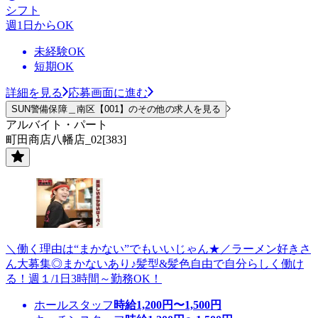
シフト
週1日からOK
未経験OK
短期OK
詳細を見る
応募画面に進む
SUN警備保障＿南区【001】のその他の求人を見る
アルバイト・パート
町田商店八幡店_02[383]
＼働く理由は“まかない”でもいいじゃん★／ラーメン好きさ
ん大募集◎まかないあり♪髪型&髪色自由で自分らしく働け
る！週１/1日3時間～勤務OK！
ホールスタッフ
時給
1,200
円〜
1,500
円