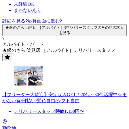
未経験OK
まかないあり
詳細を見る
応募画面に進む
★銀のさら 山科店 ［アルバイト］デリバリースタッフのその他の求人
を見る
アルバイト・パート
★銀のさら 伏見店 ［アルバイト］デリバリースタッフ
【フリーター大歓迎】安定収入GET！20代～30代活躍中☆ま
かない有/日払い/髪色自由/シフト自由
デリバリースタッフ
時給
1,150
円〜
勤務地