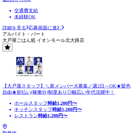
交通費支給
未経験OK
詳細を見る
応募画面に進む
アルバイト・パート
大戸屋ごはん処 イオンモール北大路店
【大戸屋スタッフ】＼新メンバー大募集／週2日～OK★髪色
自由★前払い(稼働分)制度あり◎幅広い年代活躍中！
ホールスタッフ
時給
1,200
円〜
キッチンスタッフ
時給
1,200
円〜
レストラン
時給
1,200
円〜