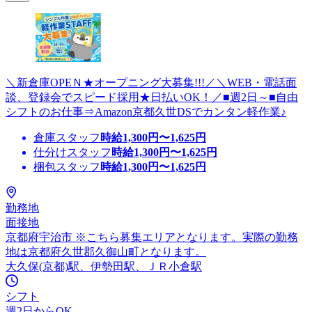
＼新倉庫OPEＮ★オープニング大募集!!!／＼WEB・電話面
談、登録会でスピード採用★日払いOK！／■週2日～■自由
シフトのお仕事⇒Amazon京都久世DSでカンタン軽作業♪
倉庫スタッフ
時給
1,300
円〜
1,625
円
仕分けスタッフ
時給
1,300
円〜
1,625
円
梱包スタッフ
時給
1,300
円〜
1,625
円
勤務地
面接地
京都府宇治市 ※こちら募集エリアとなります。実際の勤務
地は京都府久世郡久御山町となります。
大久保(京都)駅、伊勢田駅、ＪＲ小倉駅
シフト
週2日からOK