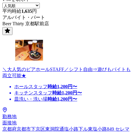
平均時給
1,635
円
アルバイト・パート
Beer Thirty 京都駅前店
＼大人気のビアホールSTAFF／シフト自由⇒遊びもバイトも
両立可能★
ホールスタッフ
時給
1,200
円〜
キッチンスタッフ
時給
1,200
円〜
皿洗い・洗い場
時給
1,200
円〜
勤務地
面接地
京都府京都市下京区東洞院通塩小路下ル東塩小路849 セレマ