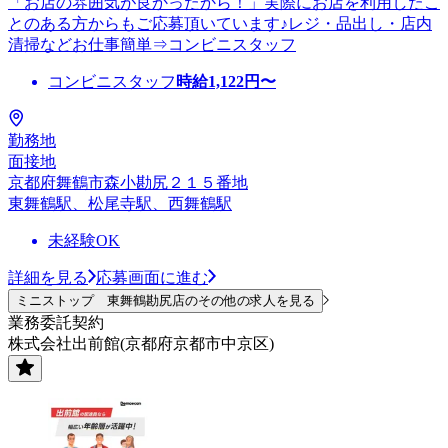
「お店の雰囲気が良かったから！」実際にお店を利用したこ
とのある方からもご応募頂いています♪レジ・品出し・店内
清掃などお仕事簡単⇒コンビニスタッフ
コンビニスタッフ
時給
1,122
円〜
勤務地
面接地
京都府舞鶴市森小勘尻２１５番地
東舞鶴駅、松尾寺駅、西舞鶴駅
未経験OK
詳細を見る
応募画面に進む
ミニストップ 東舞鶴勘尻店のその他の求人を見る
業務委託契約
株式会社出前館(京都府京都市中京区)