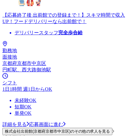
【応募終了後 出前館での登録まで！】スキマ時間で収入
UP！フードデリバリーなら出前館で！
デリバリースタッフ
完全歩合給
勤務地
面接地
京都府京都市中京区
円町駅、西大路御池駅
シフト
1日1時間 週1日からOK
未経験OK
短期OK
単発OK
詳細を見る
応募画面に進む
株式会社出前館(京都府京都市中京区)のその他の求人を見る