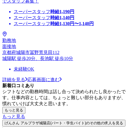
でスタッフ募集！
スーパースタッフ
時給
1,190
円
スーパースタッフ
時給
1,140
円
スーパースタッフ
時給
1,130
円〜
1,140
円
勤務地
面接地
京都府城陽市冨野荒見田112
城陽駅 徒歩20分、長池駅 徒歩10分
未経験OK
詳細を見る
応募画面に進む
新着口コミあり
シフトなどの勤務時間は話し合って決められたし良かったで
す。仕事内容としては、ちょっと難しい部分もありますが、
慣れていけば大丈夫と思います。
もっと見る
もっと見る
げんさん アルプラザ城陽店(パート・学生バイト)のその他の求人を見る