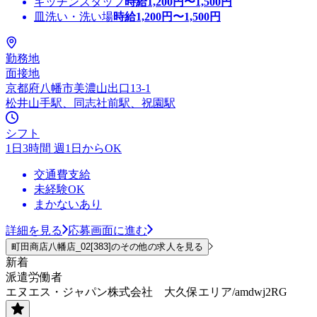
キッチンスタッフ
時給
1,200
円〜
1,500
円
皿洗い・洗い場
時給
1,200
円〜
1,500
円
勤務地
面接地
京都府八幡市美濃山出口13-1
松井山手駅、同志社前駅、祝園駅
シフト
1日3時間 週1日からOK
交通費支給
未経験OK
まかないあり
詳細を見る
応募画面に進む
町田商店八幡店_02[383]のその他の求人を見る
新着
派遣労働者
エヌエス・ジャパン株式会社 大久保エリア/amdwj2RG