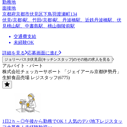
勤務地
面接地
京都府京都市伏見区下鳥羽渡瀬町134
伏見(京都)駅、竹田(京都)駅、丹波橋駅、近鉄丹波橋駅、伏
見桃山駅、中書島駅、桃山御陵前駅
交通費支給
未経験OK
詳細を見る
応募画面に進む
ジョリーパスタ伏見店(キッチンスタッフ)のその他の求人を見る
アルバイト・パート
株式会社チェッカーサポート 「ジェイアール京都伊勢丹」
生鮮食品売場 レジスタッフ(6775)
1日2ｈ～◎午後から勤務でOK！人気のデパ地下レジスタッ