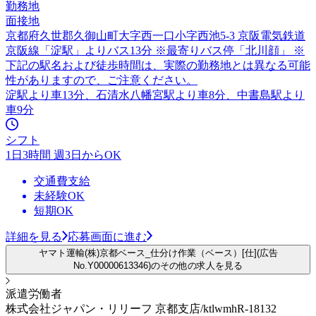
勤務地
面接地
京都府久世郡久御山町大字西一口小字西池5-3 京阪電気鉄道
京阪線「淀駅」よりバス13分 ※最寄りバス停「北川顔」 ※
下記の駅名および徒歩時間は、実際の勤務地とは異なる可能
性がありますので、ご注意ください。
淀駅より車13分、石清水八幡宮駅より車8分、中書島駅より
車9分
シフト
1日3時間 週3日からOK
交通費支給
未経験OK
短期OK
詳細を見る
応募画面に進む
ヤマト運輸(株)京都ベース_仕分け作業（ベース）[仕](広告
No.Y00000613346)のその他の求人を見る
派遣労働者
株式会社ジャパン・リリーフ 京都支店/ktlwmhR-18132