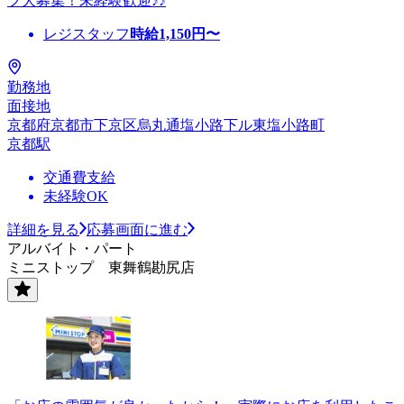
フ大募集！未経験歓迎♪♪
レジスタッフ
時給
1,150
円〜
勤務地
面接地
京都府京都市下京区烏丸通塩小路下ル東塩小路町
京都駅
交通費支給
未経験OK
詳細を見る
応募画面に進む
アルバイト・パート
ミニストップ 東舞鶴勘尻店