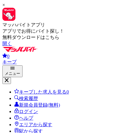
×
マッハバイトアプリ
アプリでお得にバイト探し！
無料ダウンロードはこちら
開く
0
キープ
メニュー
キープした求人を見る
0
検索履歴
新規会員登録(無料)
ログイン
ヘルプ
エリアから探す
駅から探す