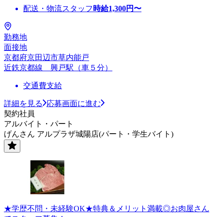
配送・物流スタッフ
時給
1,300
円〜
勤務地
面接地
京都府京田辺市草内能戸
近鉄京都線 興戸駅（車５分）
交通費支給
詳細を見る
応募画面に進む
契約社員
アルバイト・パート
げんさん アルプラザ城陽店(パート・学生バイト)
★学歴不問・未経験OK★特典＆メリット満載◎お肉屋さん