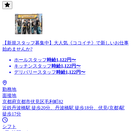
【新規スタッフ募集中】大人気《ココイチ》で新しいお仕事
始めませんか?
ホールスタッフ
時給
1,122
円〜
キッチンスタッフ
時給
1,122
円〜
デリバリースタッフ
時給
1,122
円〜
勤務地
面接地
京都府京都市伏見区毛利町82
近鉄丹波橋駅 徒歩20分、丹波橋駅 徒歩18分、伏見(京都)駅
徒歩17分
シフト