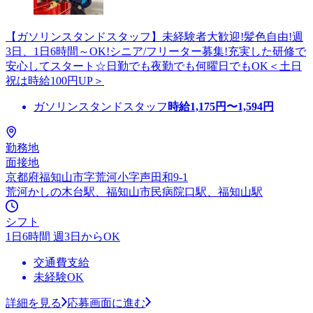
【ガソリンスタンドスタッフ】未経験者大歓迎!髪色自由!週
3日、1日6時間～OK!シニア/フリーター募集!充実した研修で
安心してスタート☆日勤でも夜勤でも何曜日でもOK＜土日
祝は時給100円UP＞
ガソリンスタンドスタッフ
時給
1,175
円〜
1,594
円
勤務地
面接地
京都府福知山市字荒河小字声田和9-1
荒河かしの木台駅、福知山市民病院口駅、福知山駅
シフト
1日6時間 週3日からOK
交通費支給
未経験OK
詳細を見る
応募画面に進む