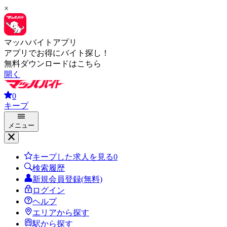
×
マッハバイトアプリ
アプリでお得にバイト探し！
無料ダウンロードはこちら
開く
0
キープ
メニュー
キープした求人を見る
0
検索履歴
新規会員登録(無料)
ログイン
ヘルプ
エリアから探す
駅から探す