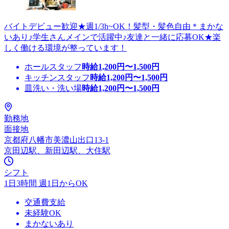
バイトデビュー歓迎★週1/3h~OK！髪型・髪色自由＊まかな
いあり♪学生さんメインで活躍中♪友達と一緒に応募OK★楽
しく働ける環境が整っています！
ホールスタッフ
時給
1,200
円〜
1,500
円
キッチンスタッフ
時給
1,200
円〜
1,500
円
皿洗い・洗い場
時給
1,200
円〜
1,500
円
勤務地
面接地
京都府八幡市美濃山出口13-1
京田辺駅、新田辺駅、大住駅
シフト
1日3時間 週1日からOK
交通費支給
未経験OK
まかないあり