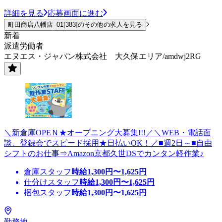
詳細を見る
応募画面に進む
町田商店八幡店_01[383]のその他の求人を見る
新着
派遣労働者
エヌエス・ジャパン株式会社 大久保エリア/amdwj2RG
＼新倉庫OPEＮ★オープニング大募集!!!／＼WEB・電話面
談、登録会でスピード採用★日払いOK！／■週2日～■自由
シフトのお仕事⇒Amazon京都久世DSでカンタン軽作業♪
倉庫スタッフ
時給
1,300
円〜
1,625
円
仕分けスタッフ
時給
1,300
円〜
1,625
円
梱包スタッフ
時給
1,300
円〜
1,625
円
勤務地