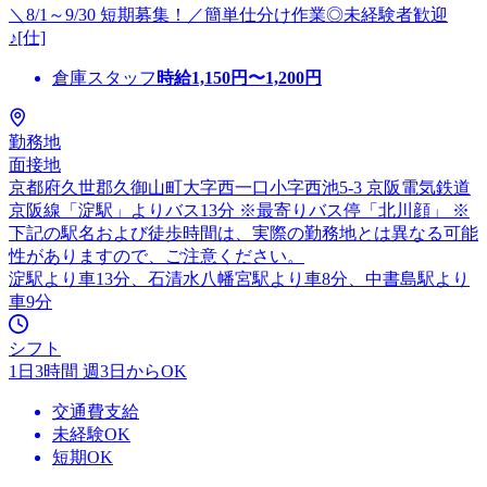
＼8/1～9/30 短期募集！／簡単仕分け作業◎未経験者歓迎
♪[仕]
倉庫スタッフ
時給
1,150
円〜
1,200
円
勤務地
面接地
京都府久世郡久御山町大字西一口小字西池5-3 京阪電気鉄道
京阪線「淀駅」よりバス13分 ※最寄りバス停「北川顔」 ※
下記の駅名および徒歩時間は、実際の勤務地とは異なる可能
性がありますので、ご注意ください。
淀駅より車13分、石清水八幡宮駅より車8分、中書島駅より
車9分
シフト
1日3時間 週3日からOK
交通費支給
未経験OK
短期OK