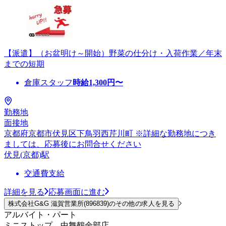
【派遣】（お盆明け～開始）野菜の仕分け・入荷作業／年末
までの短期
倉庫スタッフ
時給
1,300
円〜
勤務地
面接地
京都府京都市伏見区下鳥羽西芹川町 ※詳細な勤務地につき
ましては、応募後にお問合せください
伏見(京都)駅
交通費支給
詳細を見る
応募画面に進む
株式会社G&G 滋賀営業所(896839)のその他の求人を見る
アルバイト・パート
ミニストップ 中舞鶴余部店