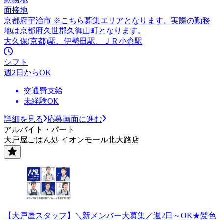
面接地
京都府宇治市 ※こちら募集エリアとなります。実際の勤務
地は京都府久世郡久御山町となります。
大久保(京都)駅、伊勢田駅、ＪＲ小倉駅
シフト
週2日からOK
交通費支給
未経験OK
詳細を見る
応募画面に進む
アルバイト・パート
大戸屋ごはん処 イオンモール北大路店
【大戸屋スタッフ】＼新メンバー大募集／週2日～OK★髪色