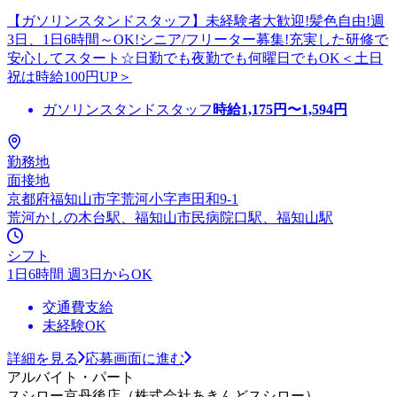
【ガソリンスタンドスタッフ】未経験者大歓迎!髪色自由!週
3日、1日6時間～OK!シニア/フリーター募集!充実した研修で
安心してスタート☆日勤でも夜勤でも何曜日でもOK＜土日
祝は時給100円UP＞
ガソリンスタンドスタッフ
時給
1,175
円〜
1,594
円
勤務地
面接地
京都府福知山市字荒河小字声田和9-1
荒河かしの木台駅、福知山市民病院口駅、福知山駅
シフト
1日6時間 週3日からOK
交通費支給
未経験OK
詳細を見る
応募画面に進む
アルバイト・パート
スシロー京丹後店（株式会社あきんどスシロー）