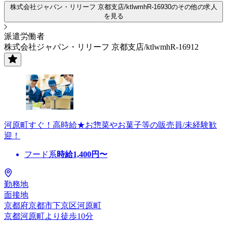
株式会社ジャパン・リリーフ 京都支店/ktlwmhR-16930のその他の求人
を見る
派遣労働者
株式会社ジャパン・リリーフ 京都支店/ktlwmhR-16912
河原町すぐ！高時給★お惣菜やお菓子等の販売員/未経験歓
迎！
フード系
時給
1,400
円〜
勤務地
面接地
京都府京都市下京区河原町
京都河原町より徒歩10分