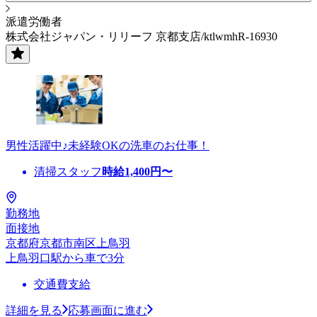
派遣労働者
株式会社ジャパン・リリーフ 京都支店/ktlwmhR-16930
男性活躍中♪未経験OKの洗車のお仕事！
清掃スタッフ
時給
1,400
円〜
勤務地
面接地
京都府京都市南区上鳥羽
上鳥羽口駅から車で3分
交通費支給
詳細を見る
応募画面に進む