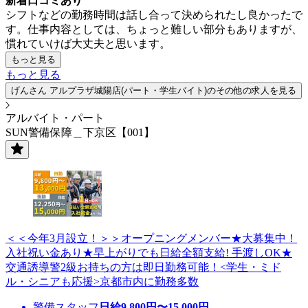
新着口コミあり
シフトなどの勤務時間は話し合って決められたし良かったで
す。仕事内容としては、ちょっと難しい部分もありますが、
慣れていけば大丈夫と思います。
もっと見る
もっと見る
げんさん アルプラザ城陽店(パート・学生バイト)のその他の求人を見る
アルバイト・パート
SUN警備保障＿下京区【001】
＜＜今年3月設立！＞＞オープニングメンバー★大募集中！
入社祝い金あり★早上がりでも日給全額支給! 手渡しOK★
交通誘導警2級お持ちの方は即日勤務可能！<学生・ミド
ル・シニアも応援>京都市内に勤務多数
警備スタッフ
日給
9,800
円〜
15,000
円