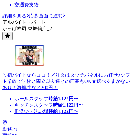
交通費支給
詳細を見る
応募画面に進む
アルバイト・パート
かっぱ寿司 東舞鶴店_2
＼初バイトならココ！／注文はタッチパネルにお任せ♪シフ
ト柔軟で学校と両立◎友達との応募もOK★選べるまかない
あり！海鮮丼など200円！
ホールスタッフ
時給
1,122
円〜
キッチンスタッフ
時給
1,122
円〜
皿洗い・洗い場
時給
1,122
円〜
勤務地