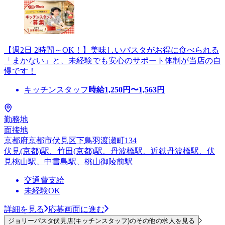
【週2日 2時間～OK！】美味しいパスタがお得に食べられる
「まかない」と、未経験でも安心のサポート体制が当店の自
慢です！
キッチンスタッフ
時給
1,250
円〜
1,563
円
勤務地
面接地
京都府京都市伏見区下鳥羽渡瀬町134
伏見(京都)駅、竹田(京都)駅、丹波橋駅、近鉄丹波橋駅、伏
見桃山駅、中書島駅、桃山御陵前駅
交通費支給
未経験OK
詳細を見る
応募画面に進む
ジョリーパスタ伏見店(キッチンスタッフ)のその他の求人を見る