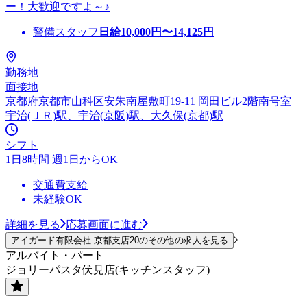
ー！大歓迎ですよ～♪
警備スタッフ
日給
10,000
円〜
14,125
円
勤務地
面接地
京都府京都市山科区安朱南屋敷町19-11 岡田ビル2階南号室
宇治(ＪＲ)駅、宇治(京阪)駅、大久保(京都)駅
シフト
1日8時間 週1日からOK
交通費支給
未経験OK
詳細を見る
応募画面に進む
アイガード有限会社 京都支店20のその他の求人を見る
アルバイト・パート
ジョリーパスタ伏見店(キッチンスタッフ)