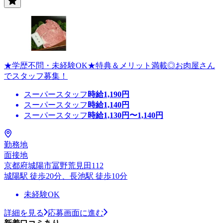
★学歴不問・未経験OK★特典＆メリット満載◎お肉屋さん
でスタッフ募集！
スーパースタッフ
時給
1,190
円
スーパースタッフ
時給
1,140
円
スーパースタッフ
時給
1,130
円〜
1,140
円
勤務地
面接地
京都府城陽市冨野荒見田112
城陽駅 徒歩20分、長池駅 徒歩10分
未経験OK
詳細を見る
応募画面に進む