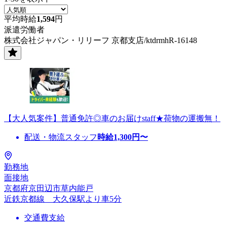
平均時給
1,594
円
派遣労働者
株式会社ジャパン・リリーフ 京都支店/ktdrmhR-16148
【大人気案件】普通免許◎車のお届けstaff★荷物の運搬無！
配送・物流スタッフ
時給
1,300
円〜
勤務地
面接地
京都府京田辺市草内能戸
近鉄京都線 大久保駅より車5分
交通費支給