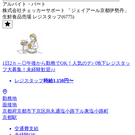
アルバイト・パート
株式会社チェッカーサポート 「ジェイアール京都伊勢丹」
生鮮食品売場 レジスタッフ(6775)
1日2ｈ～◎午後から勤務でOK！人気のデパ地下レジスタッ
フ大募集！未経験歓迎♪♪
レジスタッフ
時給
1,150
円〜
勤務地
面接地
京都府京都市下京区烏丸通塩小路下ル東塩小路町
京都駅
交通費支給
未経験OK