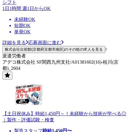
シフト
1日1時間 週1日からOK
未経験OK
短期OK
単発OK
詳細を見る
応募画面に進む
株式会社出前館(京都府京都市南区)のその他の求人を見る
派遣労働者
アデコ株式会社 SF関西九州支社/A01381602(16)-桂川(京
都)_2604
【土日祝休み】時給1,450円～！未経験から技術が学べる◎
｜製作・評価試験・検査
製造スタッフ
時給
1,450
円〜