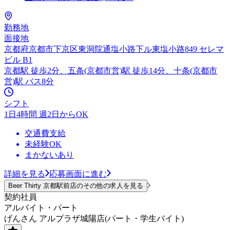
勤務地
面接地
京都府京都市下京区東洞院通塩小路下ル東塩小路849 セレマ
ビル B1
京都駅 徒歩2分、五条(京都市営)駅 徒歩14分、十条(京都市
営)駅 バス8分
シフト
1日4時間 週2日からOK
交通費支給
未経験OK
まかないあり
詳細を見る
応募画面に進む
Beer Thirty 京都駅前店のその他の求人を見る
契約社員
アルバイト・パート
げんさん アルプラザ城陽店(パート・学生バイト)