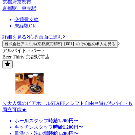
京都府京都市
京都駅、東寺駅
交通費支給
未経験OK
詳細を見る
応募画面に進む
株式会社アスミル(京都府京都市)【001】のその他の求人を見る
アルバイト・パート
Beer Thirty 京都駅前店
＼大人気のビアホールSTAFF／シフト自由⇒遊びもバイトも
両立可能★
ホールスタッフ
時給
1,200
円〜
キッチンスタッフ
時給
1,200
円〜
皿洗い・洗い場
時給
1,200
円〜