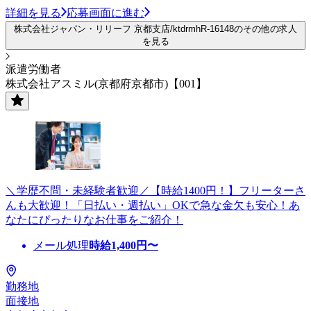
詳細を見る
応募画面に進む
株式会社ジャパン・リリーフ 京都支店/ktdrmhR-16148のその他の求人
を見る
派遣労働者
株式会社アスミル(京都府京都市)【001】
＼学歴不問・未経験者歓迎／【時給1400円！】フリーターさ
んも大歓迎！「日払い・週払い」OKで急な金欠も安心！あ
なたにぴったりなお仕事をご紹介！
メール処理
時給
1,400
円〜
勤務地
面接地