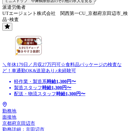
ミニストップ 中舞鶴余部店のその他の求人を見る
派遣労働者
UTエージェント株式会社 関西第一CU_京都府京田辺市_検
品･検査
＼年休179日／月収27万円可☆食料品パッケージの検査な
ど！車通勤OK&送迎あり♪未経験可
軽作業・製造系
時給
1,300
円〜
製造スタッフ
時給
1,300
円〜
配送・物流スタッフ
時給
1,300
円〜
勤務地
面接地
京都府京田辺市
勤務詳細：京田辺市