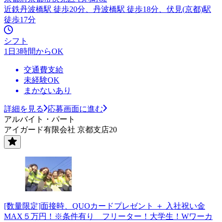
近鉄丹波橋駅 徒歩20分、丹波橋駅 徒歩18分、伏見(京都)駅
徒歩17分
シフト
1日3時間からOK
交通費支給
未経験OK
まかないあり
詳細を見る
応募画面に進む
アルバイト・パート
アイガード有限会社 京都支店20
[数量限定]面接時、QUOカードプレゼント ＋ 入社祝い金
MAX５万円！※条件有り フリーター！大学生！Wワーカ