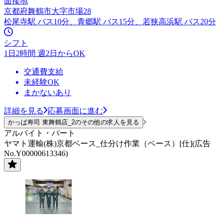
面接地
京都府舞鶴市大字市場28
松尾寺駅 バス10分、青郷駅 バス15分、若狭高浜駅 バス20分
シフト
1日2時間 週2日からOK
交通費支給
未経験OK
まかないあり
詳細を見る
応募画面に進む
かっぱ寿司 東舞鶴店_2のその他の求人を見る
アルバイト・パート
ヤマト運輸(株)京都ベース_仕分け作業（ベース）[仕](広告
No.Y00000613346)