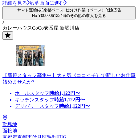
詳細を見る
応募画面に進む
ヤマト運輸(株)京都ベース_仕分け作業（ベース）[仕](広告
No.Y00000613346)のその他の求人を見る
カレーハウスCoCo壱番屋 新堀川店
【新規スタッフ募集中】大人気《ココイチ》で新しいお仕事
始めませんか?
ホールスタッフ
時給
1,122
円〜
キッチンスタッフ
時給
1,122
円〜
デリバリースタッフ
時給
1,122
円〜
勤務地
面接地
京都府京都市伏見区毛利町82