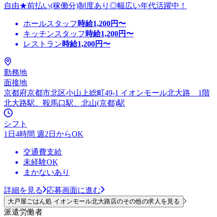
自由★前払い(稼働分)制度あり◎幅広い年代活躍中！
ホールスタッフ
時給
1,200
円〜
キッチンスタッフ
時給
1,200
円〜
レストラン
時給
1,200
円〜
勤務地
面接地
京都府京都市北区小山上総町49-1 イオンモール北大路 1階
北大路駅、鞍馬口駅、北山(京都)駅
シフト
1日4時間 週2日からOK
交通費支給
未経験OK
まかないあり
詳細を見る
応募画面に進む
大戸屋ごはん処 イオンモール北大路店のその他の求人を見る
派遣労働者