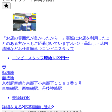
「お店の雰囲気が良かったから！」実際にお店を利用したこ
とのある方からもご応募頂いています♪レジ・品出し・店内
清掃などお仕事簡単⇒コンビニスタッフ
コンビニスタッフ
時給
1,122
円〜
勤務地
面接地
京都府舞鶴市余部下小余部下１１８３番５号
東舞鶴駅、西舞鶴駅、丹後神崎駅
未経験OK
詳細を見る
応募画面に進む