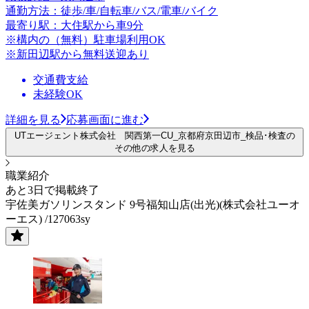
通勤方法：徒歩/車/自転車/バス/電車/バイク
最寄り駅：大住駅から車9分
※構内の（無料）駐車場利用OK
※新田辺駅から無料送迎あり
交通費支給
未経験OK
詳細を見る
応募画面に進む
UTエージェント株式会社 関西第一CU_京都府京田辺市_検品･検査の
その他の求人を見る
職業紹介
あと3日で掲載終了
宇佐美ガソリンスタンド 9号福知山店(出光)(株式会社ユーオ
ーエス) /127063sy