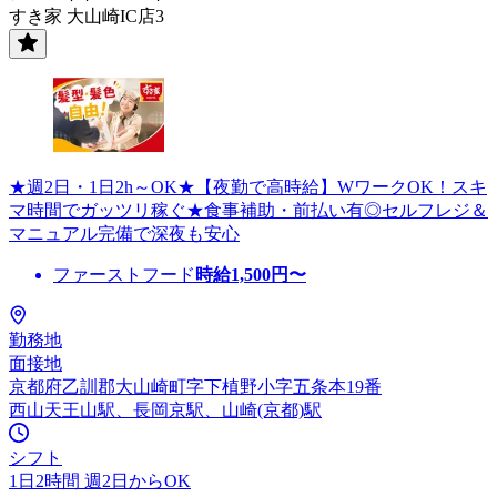
すき家 大山崎IC店3
★週2日・1日2h～OK★【夜勤で高時給】WワークOK！スキ
マ時間でガッツリ稼ぐ★食事補助・前払い有◎セルフレジ＆
マニュアル完備で深夜も安心
ファーストフード
時給
1,500
円〜
勤務地
面接地
京都府乙訓郡大山崎町字下植野小字五条本19番
西山天王山駅、長岡京駅、山崎(京都)駅
シフト
1日2時間 週2日からOK