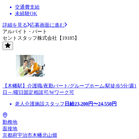
交通費支給
未経験OK
詳細を見る
応募画面に進む
アルバイト・パート
セントスタッフ株式会社【19185】
【木幡駅】介護職/夜勤パート/グループホーム/駅徒歩5分/週1
日～/曜日固定相談可/Wワーク可
老人介護施設スタッフ
日給
23,200
円〜
24,550
円
勤務地
面接地
京都府宇治市木幡北山畑