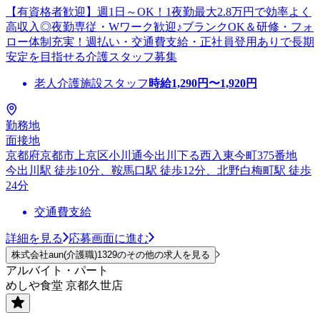
【有資格者歓迎】週1日～OK！1夜勤最大2.8万円で効率よく
高収入◎夜勤専従・Wワーク歓迎♪ブランクOK＆研修・フォ
ロー体制充実！週払い・交通費支給・正社員登用ありで長期
安定を目指せる介護スタッフ募集
老人介護施設スタッフ
時給
1,290
円〜
1,920
円
勤務地
面接地
京都府京都市上京区小川通今出川下る西入東今町375番地
今出川駅 徒歩10分、鞍馬口駅 徒歩12分、北野白梅町駅 徒歩
24分
交通費支給
詳細を見る
応募画面に進む
株式会社aun(介護職)1329のその他の求人を見る
アルバイト・パート
めしや食堂 京都久世店