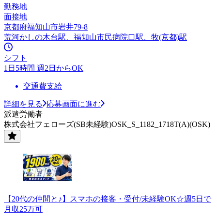
勤務地
面接地
京都府福知山市岩井79-8
荒河かしの木台駅、福知山市民病院口駅、牧(京都)駅
シフト
1日5時間 週2日からOK
交通費支給
詳細を見る
応募画面に進む
派遣労働者
株式会社フェローズ(SB未経験)OSK_S_1182_1718T(A)(OSK)
【20代の仲間と♪】スマホの接客・受付/未経験OK☆週5日で
月収25万可