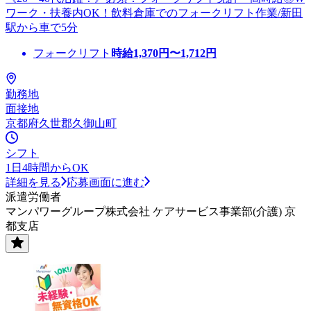
ワーク・扶養内OK！飲料倉庫でのフォークリフト作業/新田
駅から車で5分
フォークリフト
時給
1,370
円〜
1,712
円
勤務地
面接地
京都府久世郡久御山町
シフト
1日4時間からOK
詳細を見る
応募画面に進む
派遣労働者
マンパワーグループ株式会社 ケアサービス事業部(介護) 京
都支店