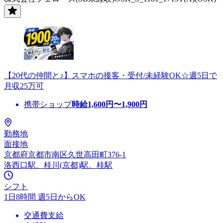
【20代の仲間と♪】スマホの接客・受付/未経験OK☆週5日で
月収25万可
携帯ショップ
時給
1,600
円〜
1,900
円
勤務地
面接地
京都府京都市南区久世高田町376-1
洛西口駅、桂川(京都)駅、桂駅
シフト
1日8時間 週5日からOK
交通費支給