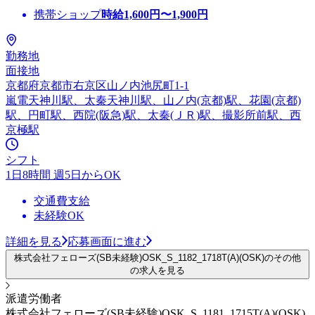
携帯ショップ
時給
1,600
円〜
1,900
円
勤務地
面接地
京都府京都市右京区山ノ内池尻町1-1
嵐電天神川駅、太秦天神川駅、山ノ内(京都)駅、花園(京都)
駅、円町駅、西院(阪急)駅、太秦(ＪＲ)駅、撮影所前駅、西
京極駅
シフト
1日8時間 週5日からOK
交通費支給
未経験OK
詳細を見る
応募画面に進む
株式会社フェローズ(SB未経験)OSK_S_1182_1718T(A)(OSK)のその他
の求人を見る
派遣労働者
株式会社フェローズ(SB未経験)OSK_S_1181_1715T(A)(OSK)