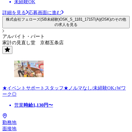
未経験OK
詳細を見る
応募画面に進む
株式会社フェローズ(SB未経験)OSK_S_1181_1715T(A)(OSK)のその他
の求人を見る
アルバイト・パート
家計の見直し堂 京都五条店
★イベントサポートスタッフ★ノルマなし/未経験OK♪Wワ
ーク◎
営業
時給
1,130
円〜
勤務地
面接地