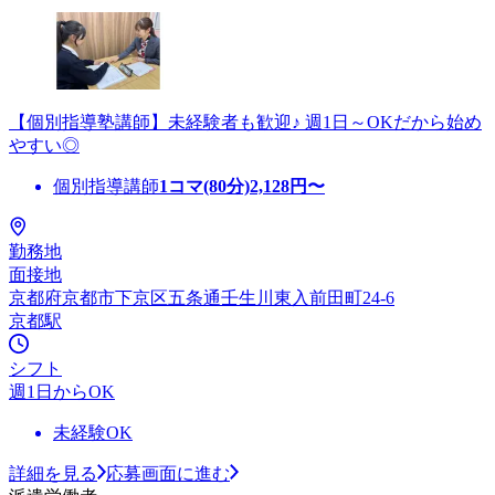
【個別指導塾講師】未経験者も歓迎♪ 週1日～OKだから始め
やすい◎
個別指導講師
1コマ(80分)
2,128
円〜
勤務地
面接地
京都府京都市下京区五条通壬生川東入前田町24-6
京都駅
シフト
週1日からOK
未経験OK
詳細を見る
応募画面に進む