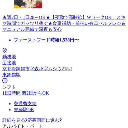
★週2日・1日2h～OK★【夜勤で高時給】WワークOK！スキ
マ時間でガッツリ稼ぐ★食事補助・前払い有◎セルフレジ＆
マニュアル完備で深夜も安心
ファーストフード
時給
1,538
円〜
勤務地
面接地
京都府舞鶴市字森小字ムシウ218-1
東舞鶴駅
シフト
1日2時間 週2日からOK
交通費支給
未経験OK
詳細を見る
応募画面に進む
アルバイト・パート