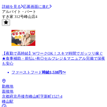
詳細を見る
応募画面に進む
アルバイト・パート
すき家 312号峰山店4
【夜勤で高時給】WワークOK！スキマ時間でガッツリ稼ぐ
★食事補助・前払い有◎セルフレジ＆マニュアル完備で深夜
も安心
ファーストフード
時給
1,538
円〜
勤務地
面接地
京都府京丹後市峰山町字新町1527-4
峰山駅