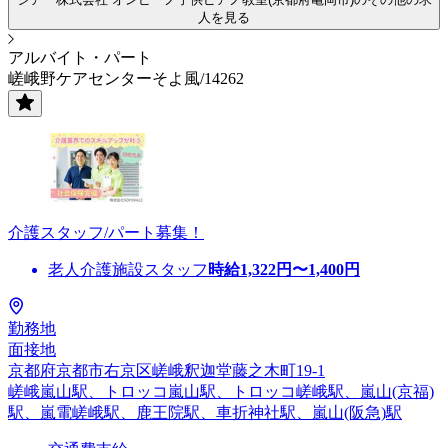
人を見る
アルバイト・パート
嵯峨野ケアセンターそよ風/14262
介護スタッフ/パート募集！
老人介護施設スタッフ
時給
1,322
円〜
1,400
円
勤務地
面接地
京都府京都市右京区嵯峨釈迦堂藤之木町19-1
嵯峨嵐山駅、トロッコ嵐山駅、トロッコ嵯峨駅、嵐山(京福)
駅、嵐電嵯峨駅、鹿王院駅、車折神社駅、嵐山(阪急)駅