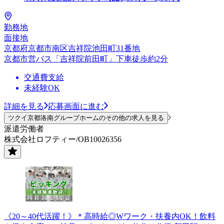
勤務地
面接地
京都府京都市南区吉祥院池田町31番地
京都市営バス「吉祥院前田町」下車徒歩約2分
交通費支給
未経験OK
詳細を見る
応募画面に進む
ツクイ京都洛南グループホームのその他の求人を見る
派遣労働者
株式会社ロフティー/OB10026356
《20～40代活躍！》＊高時給◎Wワーク・扶養内OK！飲料