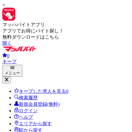
×
マッハバイトアプリ
アプリでお得にバイト探し！
無料ダウンロードはこちら
開く
0
キープ
メニュー
キープした求人を見る
0
検索履歴
新規会員登録(無料)
ログイン
ヘルプ
エリアから探す
駅から探す