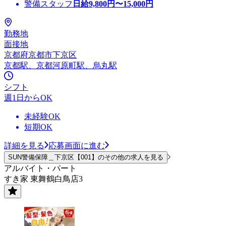
警備スタッフ
日給
9,800
円〜
15,000
円
勤務地
面接地
京都府京都市下京区
京都駅、京都河原町駅、烏丸駅
シフト
週1日からOK
未経験OK
短期OK
詳細を見る
応募画面に進む
SUN警備保障＿下京区【001】のその他の求人を見る
アルバイト・パート
すき家 東舞鶴白鳥店3