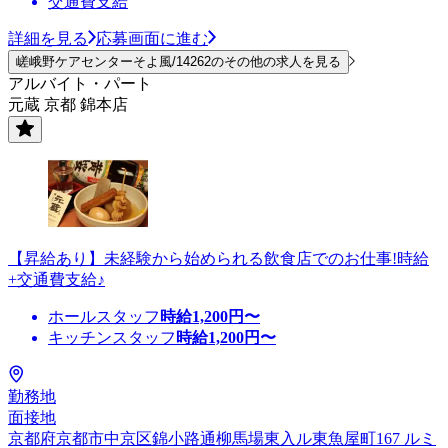
交通費支給
詳細を見る
応募画面に進む
嵯峨野ケアセンターそよ風/14262のその他の求人を見る
アルバイト・パート
元蔵 京都 錦本店
【昇給あり】未経験から始められる飲食店でのお仕事!時給
+交通費支給♪
ホールスタッフ
時給
1,200
円〜
キッチンスタッフ
時給
1,200
円〜
勤務地
面接地
京都府京都市中京区錦小路通柳馬場東入ル東魚屋町167 ルミ