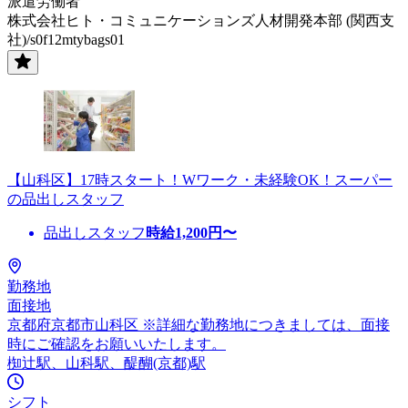
派遣労働者
株式会社ヒト・コミュニケーションズ人材開発本部 (関西支
社)/s0f12mtybags01
【山科区】17時スタート！Wワーク・未経験OK！スーパー
の品出しスタッフ
品出しスタッフ
時給
1,200
円〜
勤務地
面接地
京都府京都市山科区 ※詳細な勤務地につきましては、面接
時にご確認をお願いいたします。
椥辻駅、山科駅、醍醐(京都)駅
シフト