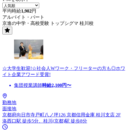
平均時給
1,902
円
アルバイト・パート
京進の中学・高校受験 トップシグマ 桂川校
☆大学生歓迎!☆社会人Wワーク・フリーターの方も◎ホワ
イト企業アワード受賞!
集団授業講師
時給
2,100
円〜
勤務地
面接地
京都府向日市寺戸町八ノ坪126 京都信用金庫 桂川支店 2F
洛西口駅 徒歩5分、桂川(京都)駅 徒歩8分