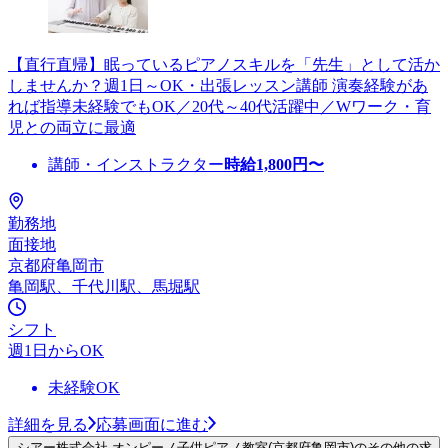
【直行直帰】眠っているピアノスキルを「先生」として活か
しませんか？週1日～OK・出張レッスン講師 演奏経験があ
れば指導未経験でもOK／20代～40代活躍中／Wワーク・育
児との両立に最適
講師・インストラクター
時給
1,800
円〜
勤務地
面接地
京都府亀岡市
亀岡駅、千代川駅、馬堀駅
シフト
週1日からOK
未経験OK
詳細を見る
応募画面に進む
シアー株式会社 オンピーノ子供ピアノ教室(京都府亀岡市)のその他の求