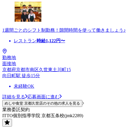
1週間ごとのシフト制勤務！隙間時間を使って働きましょう♪
レストラン
時給
1,122
円〜
勤務地
面接地
京都府京都市南区久世東土川町15
向日町駅 徒歩15分
未経験OK
詳細を見る
応募画面に進む
めしや食堂 京都久世店のその他の求人を見る
業務委託契約
ITTO個別指導学院 京都五条校(jmk2289)