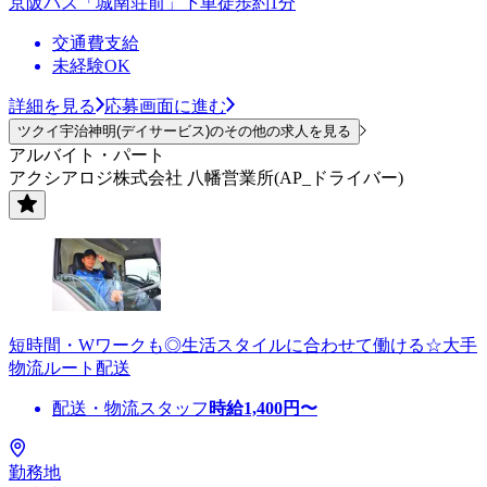
京阪バス「城南荘前」下車徒歩約1分
交通費支給
未経験OK
詳細を見る
応募画面に進む
ツクイ宇治神明(デイサービス)のその他の求人を見る
アルバイト・パート
アクシアロジ株式会社 八幡営業所(AP_ドライバー)
短時間・Wワークも◎生活スタイルに合わせて働ける☆大手
物流ルート配送
配送・物流スタッフ
時給
1,400
円〜
勤務地