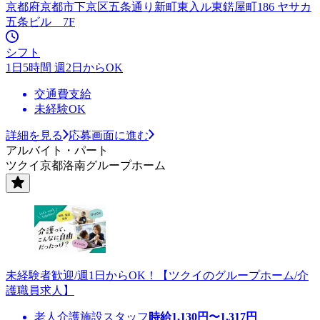
京都府京都市下京区五条通り新町東入ル東錺屋町186 ヤサカ
五条ビル 7F
シフト
1日5時間 週2日からOK
交通費支給
未経験OK
詳細を見る
応募画面に進む
アルバイト・パート
ツクイ京都洛南グループホーム
未経験者歓迎/週1日からOK！【ツクイのグループホーム/介
護職員求人】
老人介護施設スタッフ
時給
1,130
円〜
1,317
円