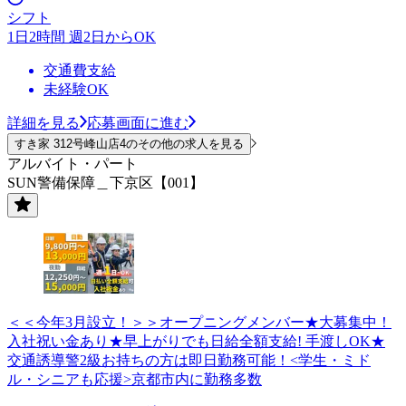
シフト
1日2時間 週2日からOK
交通費支給
未経験OK
詳細を見る
応募画面に進む
すき家 312号峰山店4のその他の求人を見る
アルバイト・パート
SUN警備保障＿下京区【001】
＜＜今年3月設立！＞＞オープニングメンバー★大募集中！
入社祝い金あり★早上がりでも日給全額支給! 手渡しOK★
交通誘導警2級お持ちの方は即日勤務可能！<学生・ミド
ル・シニアも応援>京都市内に勤務多数