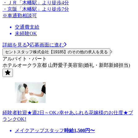
・ＪＲ「木幡駅」より徒歩4分
・京阪「木幡駅」より徒歩7分
※車通勤相談可
交通費支給
未経験OK
詳細を見る
応募画面に進む
セントスタッフ株式会社【19185】のその他の求人を見る
アルバイト・パート
ホテルオークラ京都 山野愛子美容室(婚礼・新郎新婦担当)
経験者歓迎★週2日～OK♪幸せあふれる花嫁様のお仕度★ブ
ランクOK!
メイクアップスタッフ
時給
1,500
円〜