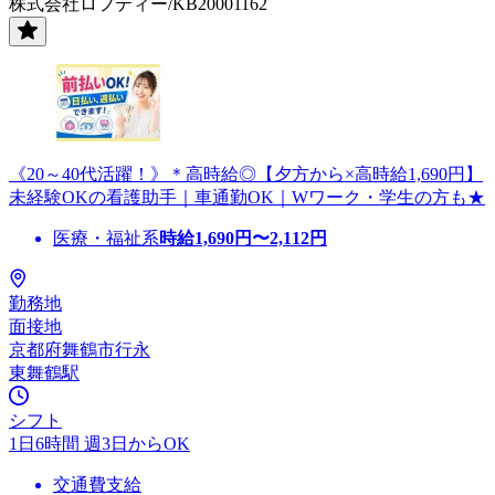
株式会社ロフティー/KB20001162
《20～40代活躍！》＊高時給◎【夕方から×高時給1,690円】
未経験OKの看護助手｜車通勤OK｜Wワーク・学生の方も★
医療・福祉系
時給
1,690
円〜
2,112
円
勤務地
面接地
京都府舞鶴市行永
東舞鶴駅
シフト
1日6時間 週3日からOK
交通費支給