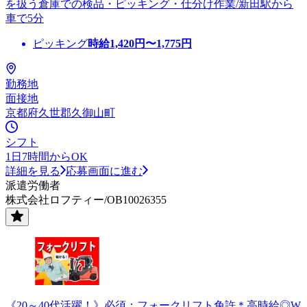
を扱う倉庫での検品・ピッキング・仕分け作業/新田駅から
車で5分
ピッキング
時給
1,420
円〜
1,775
円
勤務地
面接地
京都府久世郡久御山町
シフト
1日7時間からOK
詳細を見る
応募画面に進む
派遣労働者
株式会社ロフティー/OB10026355
《20～40代活躍！》必須：フォークリフト免許＊高時給◎W