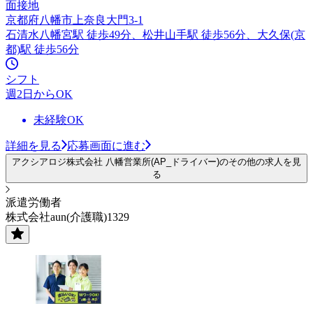
面接地
京都府八幡市上奈良大門3-1
石清水八幡宮駅 徒歩49分、松井山手駅 徒歩56分、大久保(京
都)駅 徒歩56分
シフト
週2日からOK
未経験OK
詳細を見る
応募画面に進む
アクシアロジ株式会社 八幡営業所(AP_ドライバー)のその他の求人を見
る
派遣労働者
株式会社aun(介護職)1329