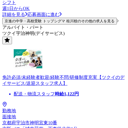
シフト
週1日からOK
詳細を見る
応募画面に進む
京進の中学・高校受験 トップシグマ 桂川校のその他の求人を見る
アルバイト・パート
ツクイ宇治神明(デイサービス)
免許必須/未経験者歓迎/経験不問/研修制度充実【ツクイのデ
イサービス/送迎スタッフ求人】
配送・物流スタッフ
時給
1,122
円
勤務地
面接地
京都府宇治市神明宮東10番