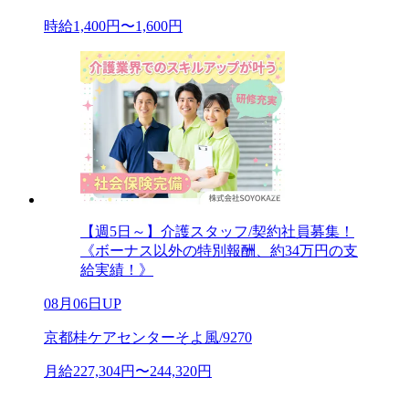
時給1,400円〜1,600円
【週5日～】介護スタッフ/契約社員募集！
《ボーナス以外の特別報酬、約34万円の支
給実績！》
08月06日UP
京都桂ケアセンターそよ風/9270
月給227,304円〜244,320円