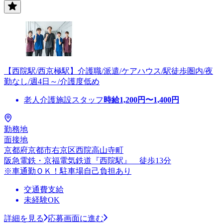
【西院駅/西京極駅】介護職/派遣/ケアハウス/駅徒歩圏内/夜
勤なし/週4日～/介護度低め
老人介護施設スタッフ
時給
1,200
円〜
1,400
円
勤務地
面接地
京都府京都市右京区西院高山寺町
阪急電鉄・京福電気鉄道『西院駅』 徒歩13分
※車通勤ＯＫ！駐車場自己負担あり
交通費支給
未経験OK
詳細を見る
応募画面に進む