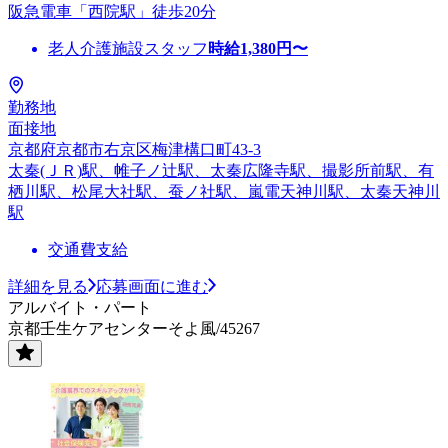
阪急電車「西院駅」徒歩20分
老人介護施設スタッフ
時給
1,380
円〜
勤務地
面接地
京都府京都市右京区梅津構口町43-3
太秦(ＪＲ)駅、帷子ノ辻駅、太秦広隆寺駅、撮影所前駅、有
栖川駅、松尾大社駅、蚕ノ社駅、嵐電天神川駅、太秦天神川
駅
交通費支給
詳細を見る
応募画面に進む
アルバイト・パート
京都壬生ケアセンターそよ風/45267