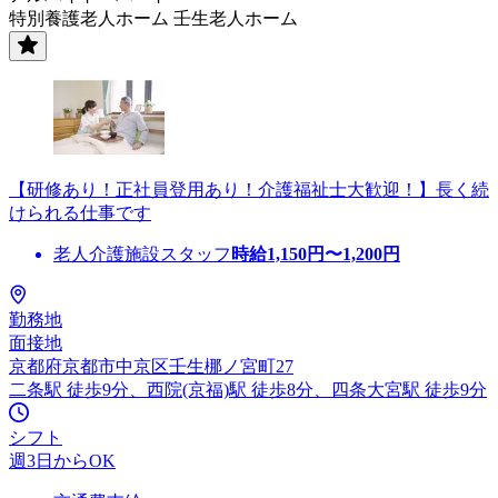
特別養護老人ホーム 壬生老人ホーム
【研修あり！正社員登用あり！介護福祉士大歓迎！】長く続
けられる仕事です
老人介護施設スタッフ
時給
1,150
円〜
1,200
円
勤務地
面接地
京都府京都市中京区壬生梛ノ宮町27
二条駅 徒歩9分、西院(京福)駅 徒歩8分、四条大宮駅 徒歩9分
シフト
週3日からOK