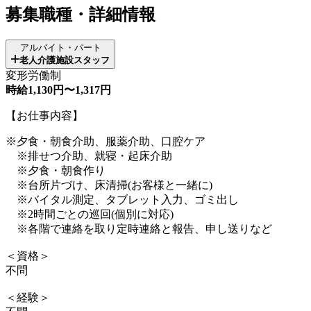
募集職種・詳細情報
アルバイト・パート
老人介護施設スタッフ
変形労働制
時給1,130円〜1,317円
【お仕事内容】
※夕食・朝食介助、服薬介助、口腔ケア
※排せつ介助、就寝・起床介助
※夕食・朝食作り
※台所片づけ、床清掃(お客様と一緒に)
※バイタル測定、タブレット入力、ゴミ出し
※2時間ごとの巡回(個別に対応)
※各階で連絡を取り定時連絡と報告、申し送りなど
＜資格＞
不問
＜経験＞