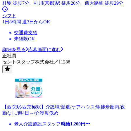
桂駅 徒歩7分、桂川(京都)駅 徒歩26分、西大路駅 徒歩29分
シフト
1日8時間 週3日からOK
交通費支給
未経験OK
詳細を見る
応募画面に進む
正社員
セントスタッフ株式会社／11286
【西院駅/西京極駅】介護職/派遣/ケアハウス/駅徒歩圏内/夜
勤なし/週4日～/介護度低め
老人介護施設スタッフ
時給
1,200
円〜