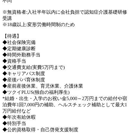
不問
※無資格者:入社半年以内に会社負担で認知症介護基礎研修
受講
※18歳以上:変形労働時間制のため
【待遇】
◆社会保険完備
◆定期健康診断
◆時間外勤務手当
◆資格手当
◆交通費支給(実費5万円まで)
◆キャリアパス制度
◆産後パパ育休制度
◆産前産後休業、育児休業、介護休業
◆ツクイPLUS(独自の福利厚生)
*結婚・出生・入学のお祝い金5,000～2万円までの給付や宿
泊費年1回7,000円の補助、ヘルスチェック補助として最大1
万円給付など
◆年次有給休暇
◆特別手当
◆公的資格取得・自己啓発支援制度