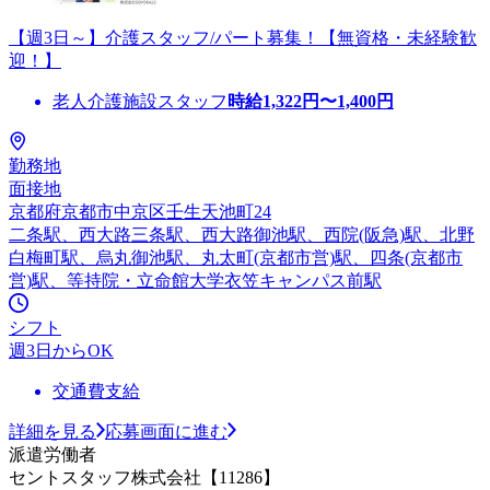
【週3日～】介護スタッフ/パート募集！【無資格・未経験歓
迎！】
老人介護施設スタッフ
時給
1,322
円〜
1,400
円
勤務地
面接地
京都府京都市中京区壬生天池町24
二条駅、西大路三条駅、西大路御池駅、西院(阪急)駅、北野
白梅町駅、烏丸御池駅、丸太町(京都市営)駅、四条(京都市
営)駅、等持院・立命館大学衣笠キャンパス前駅
シフト
週3日からOK
交通費支給
詳細を見る
応募画面に進む
派遣労働者
セントスタッフ株式会社【11286】