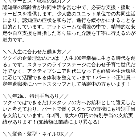
＼＼サービス・職種の魅力／／
認知症の高齢者が共同生活を営む中で、必要な支援・援助・
サービスを提供します。少人数のユニット単位での共同生活
により、認知症の症状を和らげ、進行を緩やかにすることを
目的としています。アットホームな環境の中で、精神的な安
定や自立支援を目指した寄り添った介護を丁寧に行えるのが
魅力です。
＼＼人生に合わせた働き方／／
ツクイの企業理念の1つは「人生100年幸福に生きる時代を創
る」です。スタッフのライフステージに合わせ子育て世代だ
けでなく、アクティブシニア世代になっても経験や生活環境
に応じて活躍できる体制を整えています！パート⇒正社員⇒
定年退職後にパートスタッフとして活躍中の方もいます！
＼＼年2回、特別手当あり／／
ツクイではできるだけスタッフの方へお給料として還元した
いと考えており、パートで働くスタッフの皆様にも特別手当
を支給しています。年2回、最大20万円の特別手当の支給実
績があります！(支給額は業績により異なる)
＼＼髪色・髪型・ネイルOK／／