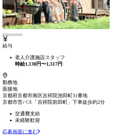
給与
老人介護施設スタッフ
時給
1,130
円〜
1,317
円
勤務地
面接地
京都府京都市南区吉祥院池田町31番地
京都市営バス「吉祥院前田町」下車徒歩約2分
交通費支給
未経験歓迎
応募画面に進む