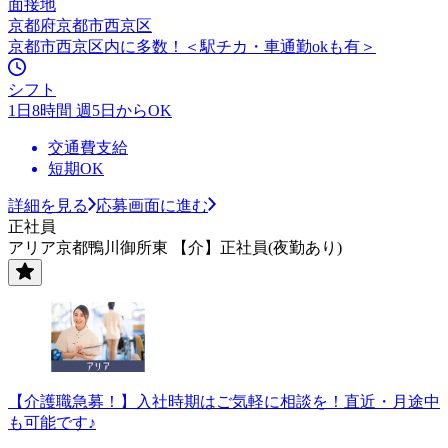
面接地
京都府京都市西京区
京都市西京区内に多数！＜駅チカ・車通勤okも有＞
シフト
1日8時間 週5日からOK
交通費支給
短期OK
詳細を見る
応募画面に進む
正社員
アリア京都鴨川御所東 【介】正社員(夜勤あり)
【介護職急募！】入社時期はご気軽に相談を！直近・月途中
も可能です♪