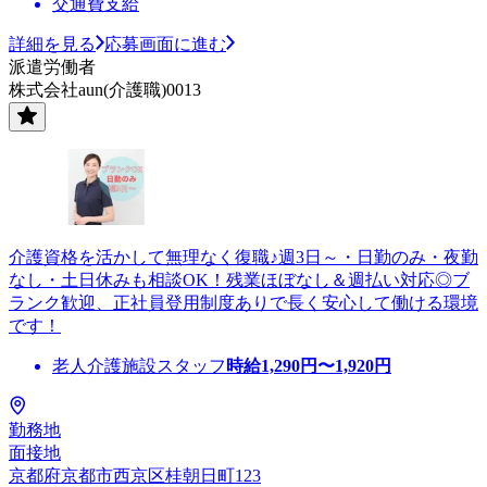
交通費支給
詳細を見る
応募画面に進む
派遣労働者
株式会社aun(介護職)0013
介護資格を活かして無理なく復職♪週3日～・日勤のみ・夜勤
なし・土日休みも相談OK！残業ほぼなし＆週払い対応◎ブ
ランク歓迎、正社員登用制度ありで長く安心して働ける環境
です！
老人介護施設スタッフ
時給
1,290
円〜
1,920
円
勤務地
面接地
京都府京都市西京区桂朝日町123