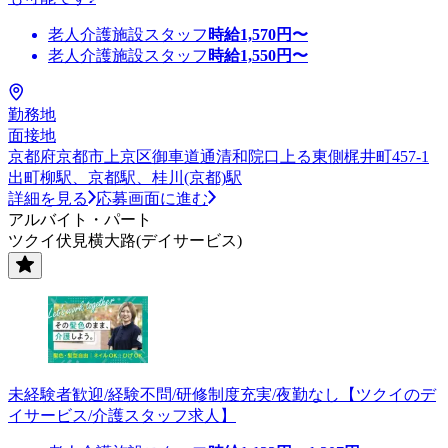
老人介護施設スタッフ
時給
1,570
円〜
老人介護施設スタッフ
時給
1,550
円〜
勤務地
面接地
京都府京都市上京区御車道通清和院口上る東側梶井町457-1
出町柳駅、京都駅、桂川(京都)駅
詳細を見る
応募画面に進む
アルバイト・パート
ツクイ伏見横大路(デイサービス)
未経験者歓迎/経験不問/研修制度充実/夜勤なし【ツクイのデ
イサービス/介護スタッフ求人】