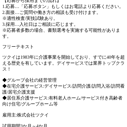
【応募から採用までの流れ】
1.応募…「応募ボタン」もしくはお電話より応募ください。
2.面接…ご質問や働き方の相談も受け付けます。
※適性検査/実技試験あり。
3.採用…入社日はご相談に応じます。
※応募者多数の場合、書類選考を実施する可能性がありま
す。
フリーテキスト
ツクイは1983年に介護事業を開始しており、すでに40年を超
える歴史を有しています。デイサービスでは業界トップクラ
ス！
◆グループ会社の経営管理
◆在宅介護サービス:デイサービス/訪問介護/訪問入浴/訪問看
護/居宅介護支援
◆居住系介護サービス:有料老人ホーム/サービス付き高齢者
向け住宅/グループホーム等
雇用主:株式会社ツクイ
試用期間3か月～4か月