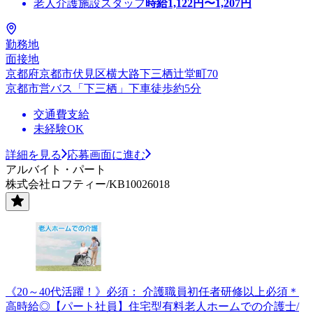
老人介護施設スタッフ
時給
1,122
円〜
1,207
円
勤務地
面接地
京都府京都市伏見区横大路下三栖辻堂町70
京都市営バス「下三栖」下車徒歩約5分
交通費支給
未経験OK
詳細を見る
応募画面に進む
アルバイト・パート
株式会社ロフティー/KB10026018
《20～40代活躍！》必須： 介護職員初任者研修以上必須＊
高時給◎【パート社員】住宅型有料老人ホームでの介護士/