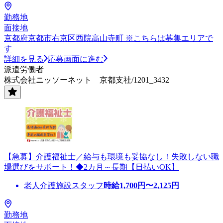
勤務地
面接地
京都府京都市右京区西院高山寺町 ※こちらは募集エリアで
す
詳細を見る
応募画面に進む
派遣労働者
株式会社ニッソーネット 京都支社/1201_3432
【急募】介護福祉士／給与も環境も妥協なし！失敗しない職
場選びをサポート！◆2カ月～長期【日払いOK】
老人介護施設スタッフ
時給
1,700
円〜
2,125
円
勤務地