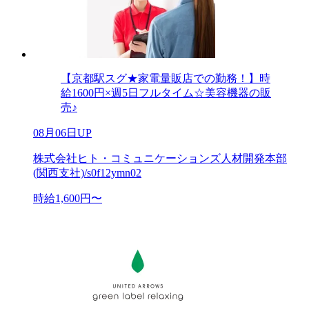
【京都駅スグ★家電量販店での勤務！】時
給1600円×週5日フルタイム☆美容機器の販
売♪
08月06日UP
株式会社ヒト・コミュニケーションズ人材開発本部
(関西支社)/s0f12ymn02
時給1,600円〜