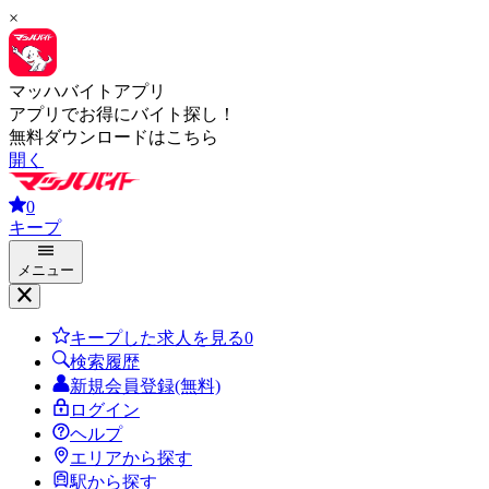
×
マッハバイトアプリ
アプリでお得にバイト探し！
無料ダウンロードはこちら
開く
0
キープ
メニュー
キープした求人を見る
0
検索履歴
新規会員登録(無料)
ログイン
ヘルプ
エリアから探す
駅から探す