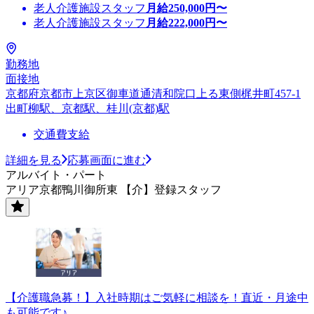
老人介護施設スタッフ
月給
250,000
円〜
老人介護施設スタッフ
月給
222,000
円〜
勤務地
面接地
京都府京都市上京区御車道通清和院口上る東側梶井町457-1
出町柳駅、京都駅、桂川(京都)駅
交通費支給
詳細を見る
応募画面に進む
アルバイト・パート
アリア京都鴨川御所東 【介】登録スタッフ
【介護職急募！】入社時期はご気軽に相談を！直近・月途中
も可能です♪