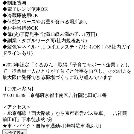
◆制服貸与
◆電子レンジ使用OK
◆冷蔵庫使用OK
◆休憩スペースやお昼を食べる場所あり
◆お弁当持参OK
◆母(父)子育児手当(満18歳未満の子…1万円)
◆副業・ダブルワーク可(社内規程あり)
◆髪色やネイル・まつげエクステ・ひげもOK！(※社内ガイ
ドラインあり)
■2023年認定「くるみん」取得「子育てサポート企業」とし
て、従業員一人ひとりが子育てと仕事を両立し、その能力を
最大限に発揮できる職場づくりに取り組んでいます
【ご来社案内】
〒601-8349 京都府京都市南区吉祥院池田町31番
＜アクセス＞
・JR京都線「西大路駅」から京都市営バス乗車、「吉祥院
前田町」下車徒歩約2分
★車・バイク・自転車通勤可(無料駐車場あり)
全て表示