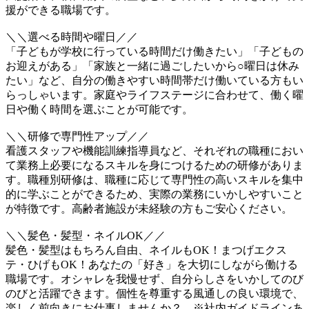
援ができる職場です。
＼＼選べる時間や曜日／／
「子どもが学校に行っている時間だけ働きたい」「子どもの
お迎えがある」「家族と一緒に過ごしたいから○曜日は休み
たい」など、自分の働きやすい時間帯だけ働いている方もい
らっしゃいます。家庭やライフステージに合わせて、働く曜
日や働く時間を選ぶことが可能です。
＼＼研修で専門性アップ／／
看護スタッフや機能訓練指導員など、それぞれの職種におい
て業務上必要になるスキルを身につけるための研修がありま
す。職種別研修は、職種に応じて専門性の高いスキルを集中
的に学ぶことができるため、実際の業務にいかしやすいこと
が特徴です。高齢者施設が未経験の方もご安心ください。
＼＼髪色・髪型・ネイルOK／／
髪色・髪型はもちろん自由、ネイルもOK！まつげエクス
テ・ひげもOK！あなたの「好き」を大切にしながら働ける
職場です。オシャレを我慢せず、自分らしさをいかしてのび
のびと活躍できます。個性を尊重する風通しの良い環境で、
楽しく前向きにお仕事しませんか？ ※社内ガイドラインあ