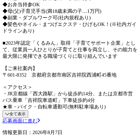
◆お弁当持参OK
◆母(父)子育児手当(満18歳未満の子…1万円)
◆副業・ダブルワーク可(社内規程あり)
◆髪色やネイル・まつげエクステ・ひげもOK！(※社内ガイ
ドラインあり)
■2023年認定「くるみん」取得「子育てサポート企業」とし
て、従業員一人ひとりが子育てと仕事を両立し、その能力を
最大限に発揮できる職場づくりに取り組んでいます
【ご来社案内】
〒601-8352 京都府京都市南区吉祥院西浦町45番地
＜アクセス＞
・JR京都線「西大路駅」から徒歩約14分、または京都市営
バス乗車「吉祥院車道町」下車徒歩約4分
★車・バイク・自転車通勤可(無料駐車場あり)
全て表示
応募画面に進む
情報更新日：2026年8月7日