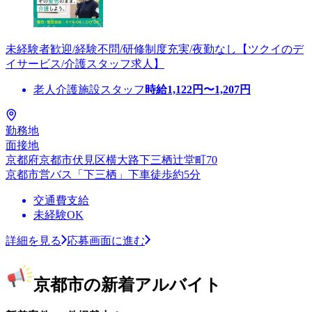
未経験者歓迎/経験不問/研修制度充実/夜勤なし【ツクイのデ
イサービス/介護スタッフ求人】
老人介護施設スタッフ
時給
1,122
円〜
1,207
円
勤務地
面接地
京都府京都市伏見区横大路下三栖辻堂町70
京都市営バス「下三栖」下車徒歩約5分
交通費支給
未経験OK
詳細を見る
応募画面に進む
京都市の新着アルバイト