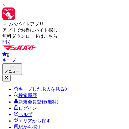
×
マッハバイトアプリ
アプリでお得にバイト探し！
無料ダウンロードはこちら
開く
0
キープ
メニュー
キープした求人を見る
0
検索履歴
新規会員登録(無料)
ログイン
ヘルプ
エリアから探す
駅から探す