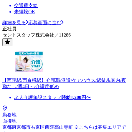
交通費支給
未経験OK
詳細を見る
応募画面に進む
正社員
セントスタッフ株式会社／11286
【西院駅/西京極駅】介護職/派遣/ケアハウス/駅徒歩圏内/夜
勤なし/週4日～/介護度低め
老人介護施設スタッフ
時給
1,200
円〜
勤務地
面接地
京都府京都市右京区西院高山寺町 ※こちらは募集エリアで