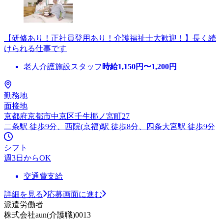
【研修あり！正社員登用あり！介護福祉士大歓迎！】長く続
けられる仕事です
老人介護施設スタッフ
時給
1,150
円〜
1,200
円
勤務地
面接地
京都府京都市中京区壬生梛ノ宮町27
二条駅 徒歩9分、西院(京福)駅 徒歩8分、四条大宮駅 徒歩9分
シフト
週3日からOK
交通費支給
詳細を見る
応募画面に進む
派遣労働者
株式会社aun(介護職)0013