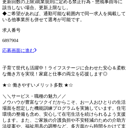
更新回数の上限)就業規則に定める禁止行為・懲戒事由等に
該当しない場合。更新上限なし。
◆ご希望があれば、通勤可能な範囲内で同一求人を掲載して
いる他事業所も併せて選考が可能です。
求人番号
6897904
応募画面に進む
子育て世代も活躍中！ライフステージに合わせた安心＆柔軟
な働き方を実現！家庭と仕事の両立を応援します◎
★☆ 働きやすいメリット多数 ★☆
＼＼サービス・職種の魅力／／
ノウハウが豊富なツクイだからこそ、お一人おひとりの生活
場面を想定した機能訓練プログラムを実施しています。住宅
環境の整備も含め、安心して在宅生活を続けられるよう支援
します。また、ご家族の介護負担や不安軽減のための介助方
法提案や、福祉用具の調整など、多方面から時間をかけて支