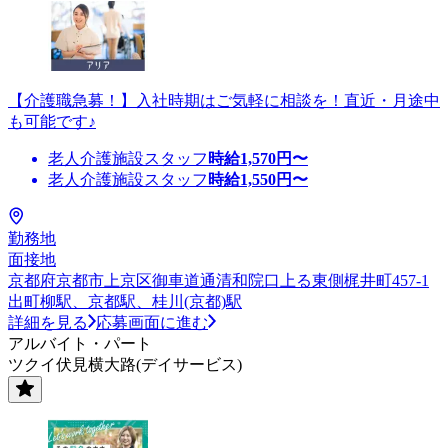
【介護職急募！】入社時期はご気軽に相談を！直近・月途中
も可能です♪
老人介護施設スタッフ
時給
1,570
円〜
老人介護施設スタッフ
時給
1,550
円〜
勤務地
面接地
京都府京都市上京区御車道通清和院口上る東側梶井町457-1
出町柳駅、京都駅、桂川(京都)駅
詳細を見る
応募画面に進む
アルバイト・パート
ツクイ伏見横大路(デイサービス)