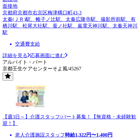
面接地
京都府京都市右京区梅津構口町43-3
太秦(ＪＲ)駅、帷子ノ辻駅、太秦広隆寺駅、撮影所前駅、有
栖川駅、松尾大社駅、蚕ノ社駅、嵐電天神川駅、太秦天神川
駅
交通費支給
詳細を見る
応募画面に進む
アルバイト・パート
京都壬生ケアセンターそよ風/45267
【週3日～】介護スタッフ/パート募集！【無資格・未経験歓
迎！】
老人介護施設スタッフ
時給
1,322
円〜
1,400
円