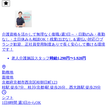
介護資格を活かして無理なく復職♪週3日～・日勤のみ・夜勤
なし・土日休みも相談OK！残業ほぼなし＆週払い対応◎ブ
ランク歓迎、正社員登用制度ありで長く安心して働ける環境
です！
老人介護施設スタッフ
時給
1,290
円〜
1,920
円
勤務地
面接地
京都府京都市西京区桂朝日町123
桂駅 徒歩7分、桂川(京都)駅 徒歩26分、西大路駅 徒歩29分
シフト
1日8時間 週3日からOK