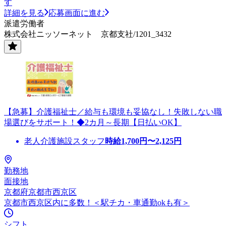
す
詳細を見る
応募画面に進む
派遣労働者
株式会社ニッソーネット 京都支社/1201_3432
【急募】介護福祉士／給与も環境も妥協なし！失敗しない職
場選びをサポート！◆2カ月～長期【日払いOK】
老人介護施設スタッフ
時給
1,700
円〜
2,125
円
勤務地
面接地
京都府京都市西京区
京都市西京区内に多数！＜駅チカ・車通勤okも有＞
シフト