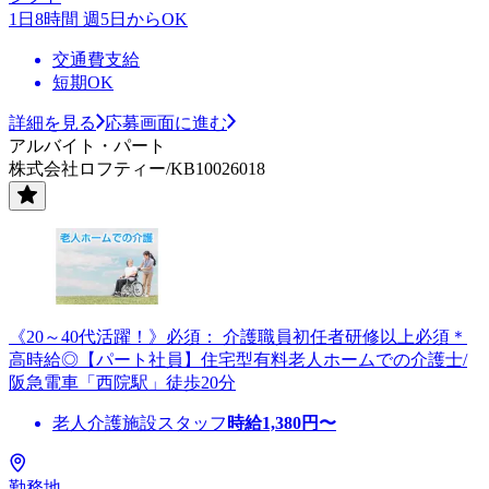
1日8時間 週5日からOK
交通費支給
短期OK
詳細を見る
応募画面に進む
アルバイト・パート
株式会社ロフティー/KB10026018
《20～40代活躍！》必須： 介護職員初任者研修以上必須＊
高時給◎【パート社員】住宅型有料老人ホームでの介護士/
阪急電車「西院駅」徒歩20分
老人介護施設スタッフ
時給
1,380
円〜
勤務地