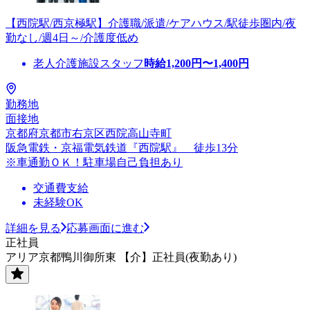
【西院駅/西京極駅】介護職/派遣/ケアハウス/駅徒歩圏内/夜
勤なし/週4日～/介護度低め
老人介護施設スタッフ
時給
1,200
円〜
1,400
円
勤務地
面接地
京都府京都市右京区西院高山寺町
阪急電鉄・京福電気鉄道『西院駅』 徒歩13分
※車通勤ＯＫ！駐車場自己負担あり
交通費支給
未経験OK
詳細を見る
応募画面に進む
正社員
アリア京都鴨川御所東 【介】正社員(夜勤あり)