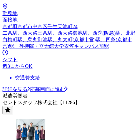
勤務地
面接地
京都府京都市中京区壬生天池町24
二条駅、西大路三条駅、西大路御池駅、西院(阪急)駅、北野
白梅町駅、烏丸御池駅、丸太町(京都市営)駅、四条(京都市
営)駅、等持院・立命館大学衣笠キャンパス前駅
シフト
週3日からOK
交通費支給
詳細を見る
応募画面に進む
派遣労働者
セントスタッフ株式会社【11286】