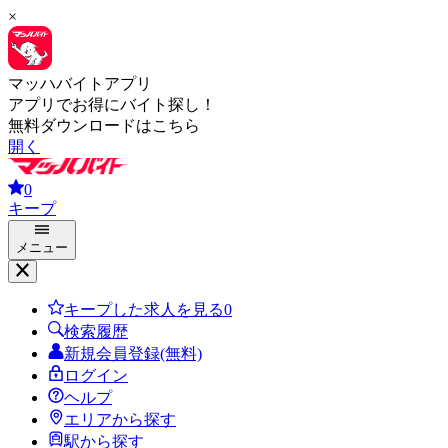
×
マッハバイトアプリ
アプリでお得にバイト探し！
無料ダウンロードはこちら
開く
0
キープ
メニュー
キープした求人を見る
0
検索履歴
新規会員登録(無料)
ログイン
ヘルプ
エリアから探す
駅から探す