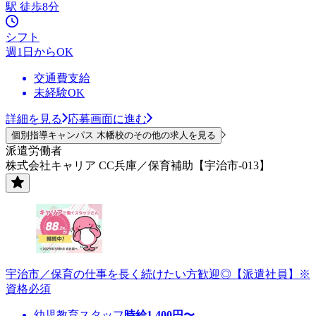
駅 徒歩8分
シフト
週1日からOK
交通費支給
未経験OK
詳細を見る
応募画面に進む
個別指導キャンパス 木幡校のその他の求人を見る
派遣労働者
株式会社キャリア CC兵庫／保育補助【宇治市-013】
宇治市／保育の仕事を長く続けたい方歓迎◎【派遣社員】※
資格必須
幼児教育スタッフ
時給
1,400
円〜