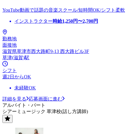
YouTube動画で話題の音楽スクール/短時間OK/シフト柔軟
インストラクター
時給
1,250
円〜
2,700
円
勤務地
面接地
滋賀県草津市西大路町9-13 西大路ビル3F
草津(滋賀)駅
シフト
週2日からOK
未経験OK
詳細を見る
応募画面に進む
アルバイト・パート
シアーミュージック 草津校(話し方講師)