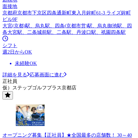
面接地
京都府京都市下京区四条通新町東入月鉾町61-3 ライズ鉾町
ビル9F
大宮(京都)駅、烏丸駅、四条(京都市営)駅、烏丸御池駅、四
条大宮駅、二条城前駅、二条駅、丹波口駅、祇園四条駅
シフト
週2日からOK
未経験OK
詳細を見る
応募画面に進む
正社員
仮）ステップゴルフプラス京都店
オープニング募集【正社員】★全国最多の店舗数！ 30～40