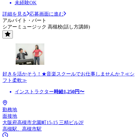
未経験OK
詳細を見る
応募画面に進む
アルバイト・パート
シアーミュージック 高槻校(話し方講師)
好きを活かそう！★音楽スクールでお仕事しませんか？≪シ
フト柔軟≫
インストラクター
時給
1,250
円〜
勤務地
面接地
大阪府高槻市北園町15-15 三精ビル2F
高槻駅、高槻市駅