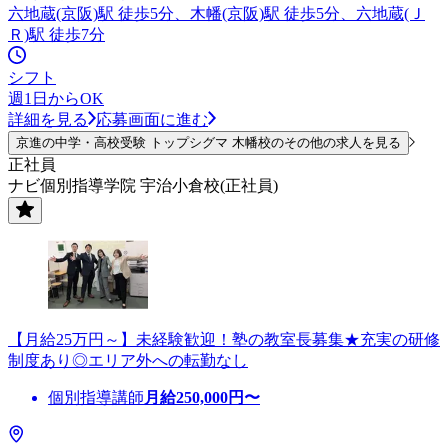
六地蔵(京阪)駅 徒歩5分、木幡(京阪)駅 徒歩5分、六地蔵(Ｊ
Ｒ)駅 徒歩7分
シフト
週1日からOK
詳細を見る
応募画面に進む
京進の中学・高校受験 トップシグマ 木幡校のその他の求人を見る
正社員
ナビ個別指導学院 宇治小倉校(正社員)
【月給25万円～】未経験歓迎！塾の教室長募集★充実の研修
制度あり◎エリア外への転勤なし
個別指導講師
月給
250,000
円〜