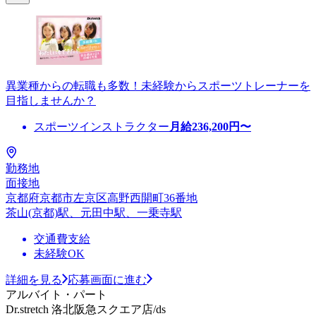
異業種からの転職も多数！未経験からスポーツトレーナーを
目指しませんか？
スポーツインストラクター
月給
236,200
円〜
勤務地
面接地
京都府京都市左京区高野西開町36番地
茶山(京都)駅、元田中駅、一乗寺駅
交通費支給
未経験OK
詳細を見る
応募画面に進む
アルバイト・パート
Dr.stretch 洛北阪急スクエア店/ds