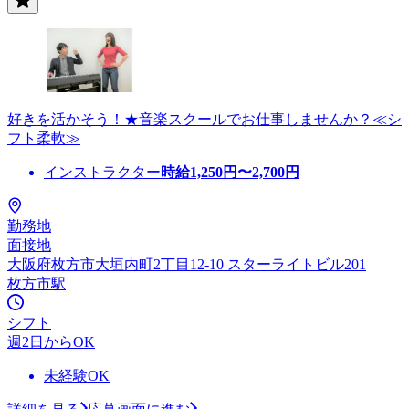
好きを活かそう！★音楽スクールでお仕事しませんか？≪シ
フト柔軟≫
インストラクター
時給
1,250
円〜
2,700
円
勤務地
面接地
大阪府枚方市大垣内町2丁目12-10 スターライトビル201
枚方市駅
シフト
週2日からOK
未経験OK