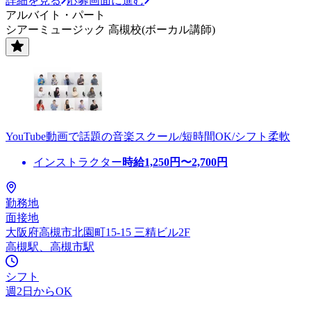
詳細を見る
応募画面に進む
アルバイト・パート
シアーミュージック 高槻校(ボーカル講師)
YouTube動画で話題の音楽スクール/短時間OK/シフト柔軟
インストラクター
時給
1,250
円〜
2,700
円
勤務地
面接地
大阪府高槻市北園町15-15 三精ビル2F
高槻駅、高槻市駅
シフト
週2日からOK