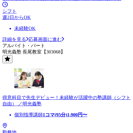
シフト
週2日からOK
未経験OK
詳細を見る
応募画面に進む
アルバイト・パート
明光義塾 長尾教室【303068】
得意科目で先生デビュー！未経験が活躍中の塾講師（シフト
自由） ／明光義塾
個別指導講師
1コマ(95分)
1,900
円〜
勤務地