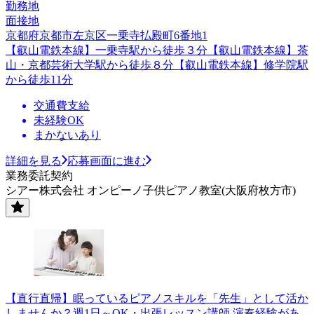
勤務地
面接地
京都府京都市左京区一乗寺払殿町6番地1
【叡山電鉄本線】一乗寺駅から徒歩３分【叡山電鉄本線】茶
山・京都芸術大学駅から徒歩８分【叡山電鉄本線】修学院駅
から徒歩11分
交通費支給
未経験OK
まかないあり
詳細を見る
応募画面に進む
業務委託契約
シアー株式会社 オンピーノ子供ピアノ教室(大阪府枚方市)
【直行直帰】眠っているピアノスキルを「先生」として活か
しませんか？週1日～OK・出張レッスン講師 演奏経験があ