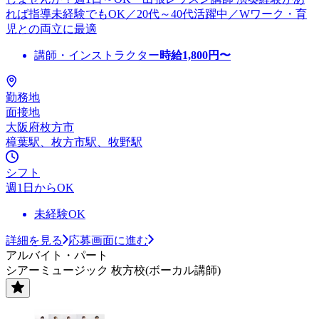
れば指導未経験でもOK／20代～40代活躍中／Wワーク・育
児との両立に最適
講師・インストラクター
時給
1,800
円〜
勤務地
面接地
大阪府枚方市
樟葉駅、枚方市駅、牧野駅
シフト
週1日からOK
未経験OK
詳細を見る
応募画面に進む
アルバイト・パート
シアーミュージック 枚方校(ボーカル講師)