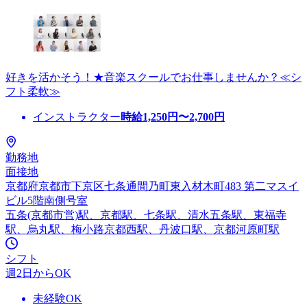
好きを活かそう！★音楽スクールでお仕事しませんか？≪シ
フト柔軟≫
インストラクター
時給
1,250
円〜
2,700
円
勤務地
面接地
京都府京都市下京区七条通間乃町東入材木町483 第二マスイ
ビル5階南側号室
五条(京都市営)駅、京都駅、七条駅、清水五条駅、東福寺
駅、烏丸駅、梅小路京都西駅、丹波口駅、京都河原町駅
シフト
週2日からOK
未経験OK