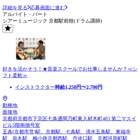
詳細を見る
応募画面に進む
アルバイト・パート
シアーミュージック 京都駅前校(ドラム講師)
好きを活かそう！★音楽スクールでお仕事しませんか？≪シ
フト柔軟≫
インストラクター
時給
1,250
円〜
2,700
円
勤務地
面接地
京都府京都市下京区七条通間乃町東入材木町483 第二マスイ
ビル5階南側号室
五条(京都市営)駅、京都駅、七条駅、清水五条駅、東福寺
駅、烏丸駅、梅小路京都西駅、丹波口駅、京都河原町駅