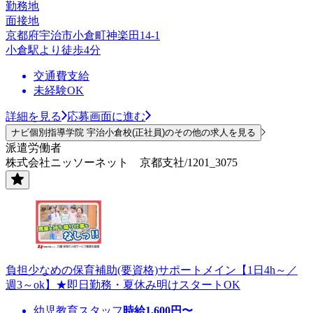
勤務地
面接地
京都府宇治市小倉町神楽田14-1
小倉駅より徒歩4分
交通費支給
未経験OK
詳細を見る
応募画面に進む
ナビ個別指導学院 宇治小倉校(正社員)のその他の求人を見る
派遣労働者
株式会社ニッソーネット 京都支社/1201_3075
負担少なめの保育補助(要資格)サポートメイン【1日4h～／
週3～ok】★即日勤務・夏休み明けスタートOK
幼児教育スタッフ
時給
1,600
円〜