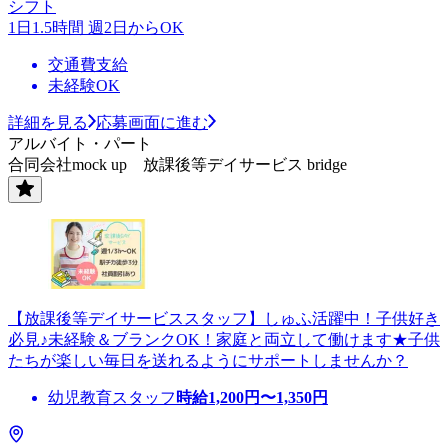
シフト
1日1.5時間 週2日からOK
交通費支給
未経験OK
詳細を見る
応募画面に進む
アルバイト・パート
合同会社mock up 放課後等デイサービス bridge
【放課後等デイサービススタッフ】しゅふ活躍中！子供好き
必見♪未経験＆ブランクOK！家庭と両立して働けます★子供
たちが楽しい毎日を送れるようにサポートしませんか？
幼児教育スタッフ
時給
1,200
円〜
1,350
円