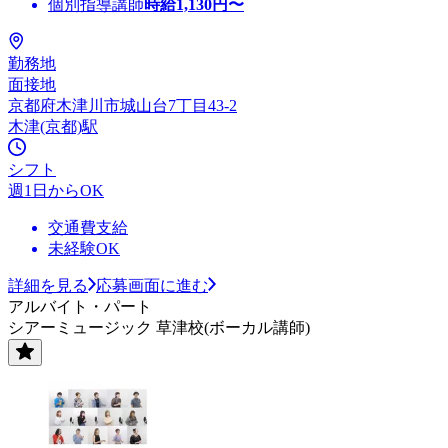
個別指導講師
時給
1,130
円〜
勤務地
面接地
京都府木津川市城山台7丁目43-2
木津(京都)駅
シフト
週1日からOK
交通費支給
未経験OK
詳細を見る
応募画面に進む
アルバイト・パート
シアーミュージック 草津校(ボーカル講師)