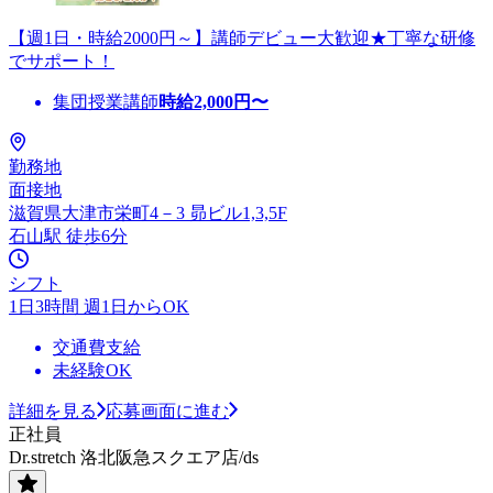
【週1日・時給2000円～】講師デビュー大歓迎★丁寧な研修
でサポート！
集団授業講師
時給
2,000
円〜
勤務地
面接地
滋賀県大津市栄町4－3 昴ビル1,3,5F
石山駅 徒歩6分
シフト
1日3時間 週1日からOK
交通費支給
未経験OK
詳細を見る
応募画面に進む
正社員
Dr.stretch 洛北阪急スクエア店/ds