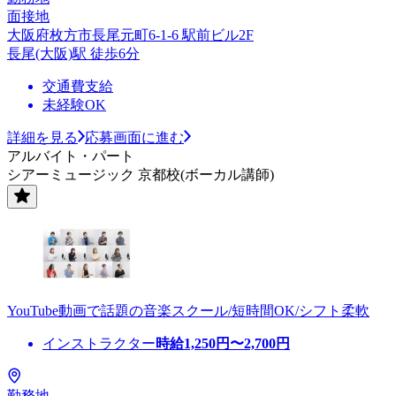
面接地
大阪府枚方市長尾元町6-1-6 駅前ビル2F
長尾(大阪)駅 徒歩6分
交通費支給
未経験OK
詳細を見る
応募画面に進む
アルバイト・パート
シアーミュージック 京都校(ボーカル講師)
YouTube動画で話題の音楽スクール/短時間OK/シフト柔軟
インストラクター
時給
1,250
円〜
2,700
円
勤務地