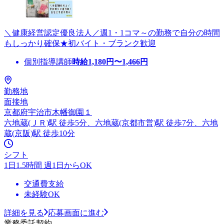
＼健康経営認定優良法人／週1・1コマ～の勤務で自分の時間
もしっかり確保★初バイト・ブランク歓迎
個別指導講師
時給
1,180
円〜
1,466
円
勤務地
面接地
京都府宇治市木幡御園１
六地蔵(ＪＲ)駅 徒歩5分、六地蔵(京都市営)駅 徒歩7分、六地
蔵(京阪)駅 徒歩10分
シフト
1日1.5時間 週1日からOK
交通費支給
未経験OK
詳細を見る
応募画面に進む
業務委託契約