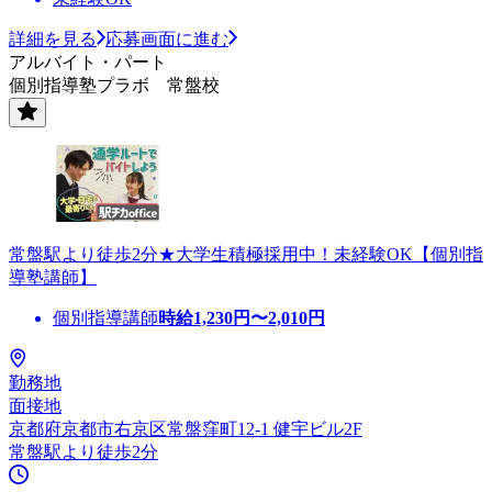
詳細を見る
応募画面に進む
アルバイト・パート
個別指導塾プラボ 常盤校
常盤駅より徒歩2分★大学生積極採用中！未経験OK【個別指
導塾講師】
個別指導講師
時給
1,230
円〜
2,010
円
勤務地
面接地
京都府京都市右京区常盤窪町12-1 健宇ビル2F
常盤駅より徒歩2分