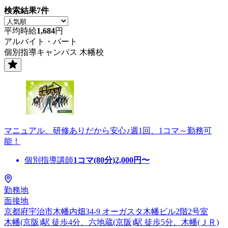
検索結果
7
件
平均時給
1,684
円
アルバイト・パート
個別指導キャンパス 木幡校
マニュアル、研修ありだから安心♪週1回、1コマ～勤務可
能！
個別指導講師
1コマ(80分)
2,000
円〜
勤務地
面接地
京都府宇治市木幡内畑34-9 オーガスタ木幡ビル2階2号室
木幡(京阪)駅 徒歩4分、六地蔵(京阪)駅 徒歩5分、木幡(ＪＲ)