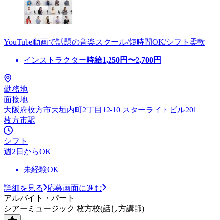
YouTube動画で話題の音楽スクール/短時間OK/シフト柔軟
インストラクター
時給
1,250
円〜
2,700
円
勤務地
面接地
大阪府枚方市大垣内町2丁目12-10 スターライトビル201
枚方市駅
シフト
週2日からOK
未経験OK
詳細を見る
応募画面に進む
アルバイト・パート
シアーミュージック 枚方校(話し方講師)