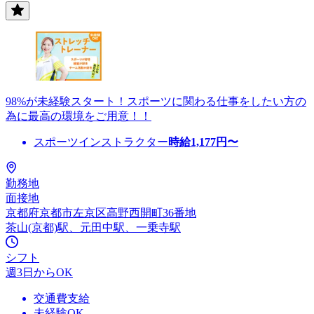
98%が未経験スタート！スポーツに関わる仕事をしたい方の
為に最高の環境をご用意！！
スポーツインストラクター
時給
1,177
円〜
勤務地
面接地
京都府京都市左京区高野西開町36番地
茶山(京都)駅、元田中駅、一乗寺駅
シフト
週3日からOK
交通費支給
未経験OK