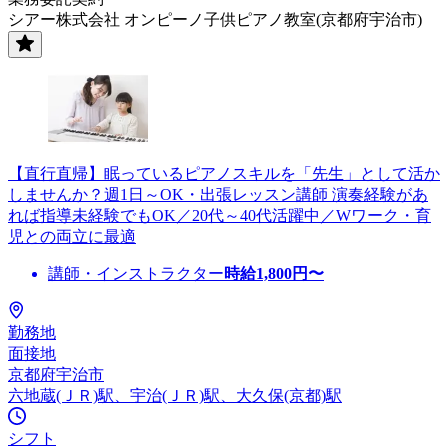
シアー株式会社 オンピーノ子供ピアノ教室(京都府宇治市)
【直行直帰】眠っているピアノスキルを「先生」として活か
しませんか？週1日～OK・出張レッスン講師 演奏経験があ
れば指導未経験でもOK／20代～40代活躍中／Wワーク・育
児との両立に最適
講師・インストラクター
時給
1,800
円〜
勤務地
面接地
京都府宇治市
六地蔵(ＪＲ)駅、宇治(ＪＲ)駅、大久保(京都)駅
シフト