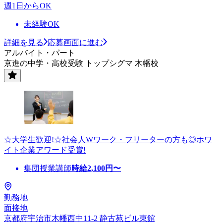
週1日からOK
未経験OK
詳細を見る
応募画面に進む
アルバイト・パート
京進の中学・高校受験 トップシグマ 木幡校
☆大学生歓迎!☆社会人Wワーク・フリーターの方も◎ホワ
イト企業アワード受賞!
集団授業講師
時給
2,100
円〜
勤務地
面接地
京都府宇治市木幡西中11-2 静古苑ビル東館