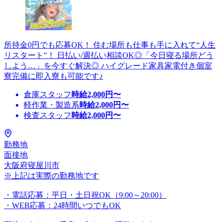
所持金0円でも応募OK！ 住む場所も仕事も手に入れて“人生
リスタート”！ 日払い/週払い相談OK◎「今日寝る場所どう
しよう…」を今すぐ解決◎ ハイグレード家具家電付き個室
寮完備に即入寮も可能です♪
倉庫スタッフ
時給
2,000
円〜
軽作業・製造系
時給
2,000
円〜
検査スタッフ
時給
2,000
円〜
勤務地
面接地
大阪府寝屋川市
※上記は実際の勤務地です
・電話応募：平日・土日祝OK（9:00～20:00）
・WEB応募：24時間いつでもOK