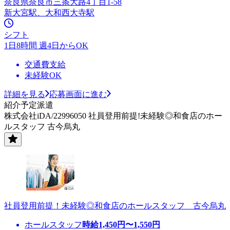
奈良県奈良市三条大路4丁目1-58
新大宮駅、大和西大寺駅
シフト
1日8時間 週4日からOK
交通費支給
未経験OK
詳細を見る
応募画面に進む
紹介予定派遣
株式会社iDA/22996050 社員登用前提!未経験◎和食店のホー
ルスタッフ 古今烏丸
社員登用前提！未経験◎和食店のホールスタッフ 古今烏丸
ホールスタッフ
時給
1,450
円〜
1,550
円