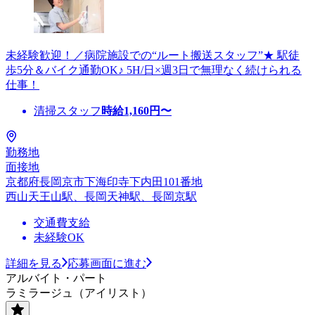
未経験歓迎！／病院施設での“ルート搬送スタッフ”★ 駅徒
歩5分＆バイク通勤OK♪ 5H/日×週3日で無理なく続けられる
仕事！
清掃スタッフ
時給
1,160
円〜
勤務地
面接地
京都府長岡京市下海印寺下内田101番地
西山天王山駅、長岡天神駅、長岡京駅
交通費支給
未経験OK
詳細を見る
応募画面に進む
アルバイト・パート
ラミラージュ（アイリスト）