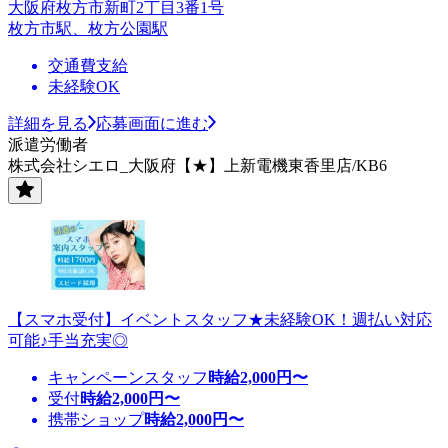
大阪府枚方市新町2丁目3番1号
枚方市駅、枚方公園駅
交通費支給
未経験OK
詳細を見る
応募画面に進む
派遣労働者
株式会社シエロ_大阪府【★】上新電機東香里店/KB6
【スマホ受付】イベントスタッフ★未経験OK！週払い対応
可能♪手当充実◎
キャンペーンスタッフ
時給
2,000
円〜
受付
時給
2,000
円〜
携帯ショップ
時給
2,000
円〜