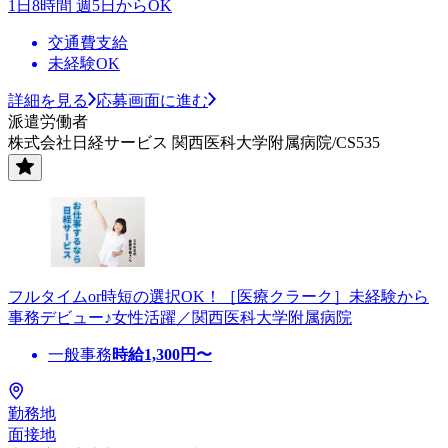
1日8時間 週5日からOK
交通費支給
未経験OK
詳細を見る
応募画面に進む
派遣労働者
株式会社日経サービス 関西医科大学附属病院/CS535
フルタイムor時短の選択OK！［医療クラーク］未経験から
事務デビュー♪女性活躍／関西医科大学附属病院
一般事務
時給
1,300
円〜
勤務地
面接地