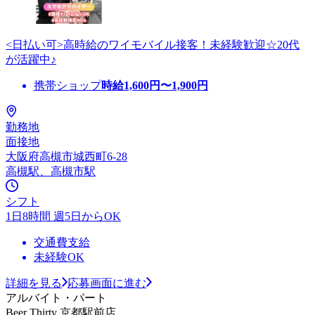
<日払い可>高時給のワイモバイル接客！未経験歓迎☆20代
が活躍中♪
携帯ショップ
時給
1,600
円〜
1,900
円
勤務地
面接地
大阪府高槻市城西町6-28
高槻駅、高槻市駅
シフト
1日8時間 週5日からOK
交通費支給
未経験OK
詳細を見る
応募画面に進む
アルバイト・パート
Beer Thirty 京都駅前店