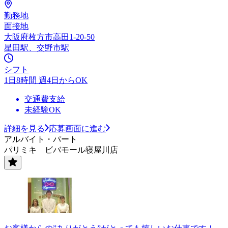
勤務地
面接地
大阪府枚方市高田1-20-50
星田駅、交野市駅
シフト
1日8時間 週4日からOK
交通費支給
未経験OK
詳細を見る
応募画面に進む
アルバイト・パート
パリミキ ビバモール寝屋川店