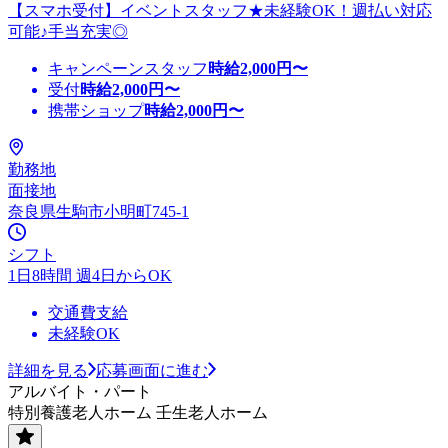
【スマホ受付】イベントスタッフ★未経験OK！週払い対応
可能♪手当充実◎
キャンペーンスタッフ
時給
2,000
円〜
受付
時給
2,000
円〜
携帯ショップ
時給
2,000
円〜
勤務地
面接地
奈良県生駒市小明町745-1
シフト
1日8時間 週4日からOK
交通費支給
未経験OK
詳細を見る
応募画面に進む
アルバイト・パート
特別養護老人ホーム 壬生老人ホーム