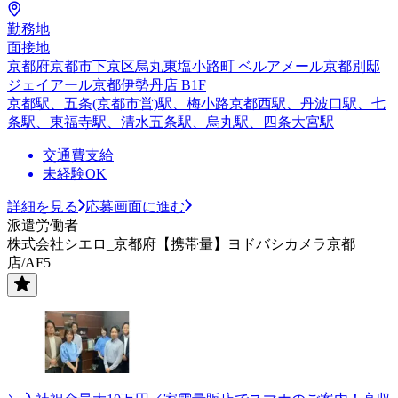
勤務地
面接地
京都府京都市下京区烏丸東塩小路町 ベルアメール京都別邸
ジェイアール京都伊勢丹店 B1F
京都駅、五条(京都市営)駅、梅小路京都西駅、丹波口駅、七
条駅、東福寺駅、清水五条駅、烏丸駅、四条大宮駅
交通費支給
未経験OK
詳細を見る
応募画面に進む
派遣労働者
株式会社シエロ_京都府【携帯量】ヨドバシカメラ京都
店/AF5