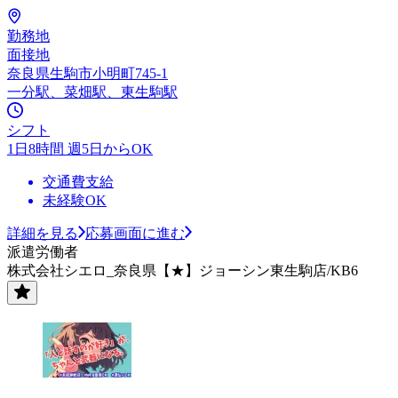
勤務地
面接地
奈良県生駒市小明町745-1
一分駅、菜畑駅、東生駒駅
シフト
1日8時間 週5日からOK
交通費支給
未経験OK
詳細を見る
応募画面に進む
派遣労働者
株式会社シエロ_奈良県【★】ジョーシン東生駒店/KB6