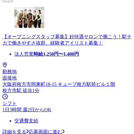
【オープニングスタッフ募集】好待遇サロンで働こう！駅チ
カで働きやすさ抜群、経験者アイリスト募集！
法人営業
時給
1,250
円〜
1,400
円
勤務地
面接地
大阪府枚方市岡東町18-15 キューブ枚方駅前ビル１階
枚方市駅 徒歩1分
シフト
1日3時間 週2日からOK
交通費支給
詳細を見る
応募画面に進む