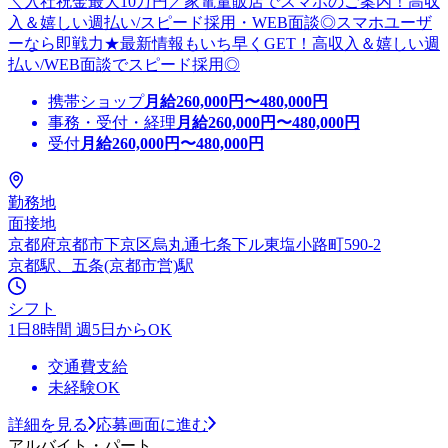
＼入社祝金最大10万円／家電量販店でスマホのご案内！高収
入＆嬉しい週払い/スピード採用・WEB面談◎スマホユーザ
ーなら即戦力★最新情報もいち早くGET！高収入＆嬉しい週
払い/WEB面談でスピード採用◎
携帯ショップ
月給
260,000
円〜
480,000
円
事務・受付・経理
月給
260,000
円〜
480,000
円
受付
月給
260,000
円〜
480,000
円
勤務地
面接地
京都府京都市下京区烏丸通七条下ル東塩小路町590-2
京都駅、五条(京都市営)駅
シフト
1日8時間 週5日からOK
交通費支給
未経験OK
詳細を見る
応募画面に進む
アルバイト・パート