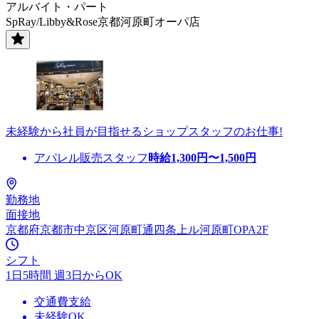
アルバイト・パート
SpRay/Libby&Rose京都河原町オーパ店
未経験から社員が目指せるショップスタッフのお仕事!
アパレル販売スタッフ
時給
1,300
円〜
1,500
円
勤務地
面接地
京都府京都市中京区河原町通四条上ル河原町OPA2F
シフト
1日5時間 週3日からOK
交通費支給
未経験OK