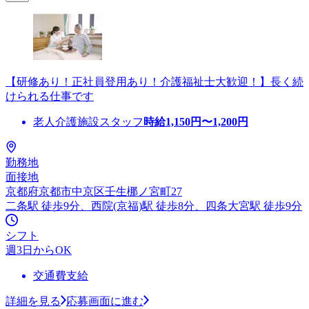
【研修あり！正社員登用あり！介護福祉士大歓迎！】長く続
けられる仕事です
老人介護施設スタッフ
時給
1,150
円〜
1,200
円
勤務地
面接地
京都府京都市中京区壬生梛ノ宮町27
二条駅 徒歩9分、西院(京福)駅 徒歩8分、四条大宮駅 徒歩9分
シフト
週3日からOK
交通費支給
詳細を見る
応募画面に進む