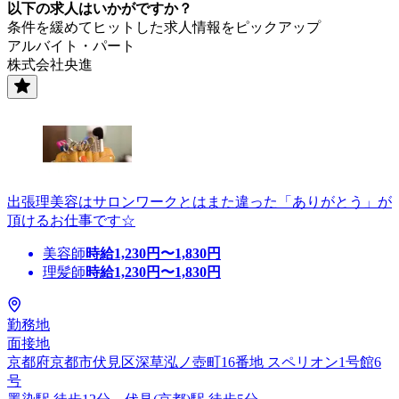
以下の求人はいかがですか？
条件を緩めてヒットした求人情報をピックアップ
アルバイト・パート
株式会社央進
出張理美容はサロンワークとはまた違った「ありがとう」が
頂けるお仕事です☆
美容師
時給
1,230
円〜
1,830
円
理髪師
時給
1,230
円〜
1,830
円
勤務地
面接地
京都府京都市伏見区深草泓ノ壺町16番地 スペリオン1号館6
号