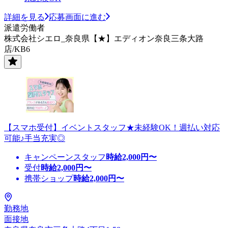
詳細を見る
応募画面に進む
派遣労働者
株式会社シエロ_奈良県【★】エディオン奈良三条大路
店/KB6
【スマホ受付】イベントスタッフ★未経験OK！週払い対応
可能♪手当充実◎
キャンペーンスタッフ
時給
2,000
円〜
受付
時給
2,000
円〜
携帯ショップ
時給
2,000
円〜
勤務地
面接地