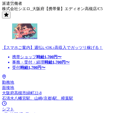
派遣労働者
株式会社シエロ_大阪府【携帯量】エディオン高槻店/C5
【スマホご案内】週払いOK♪高収入でガッツリ稼げる！
携帯ショップ
時給
1,700
円〜
事務・受付・経理
時給
1,700
円〜
受付
時給
1,700
円〜
勤務地
面接地
大阪府高槻市緑町22-8
石清水八幡宮駅、山崎(京都)駅、樟葉駅
シフト