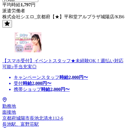
平均時給
1,797
円
派遣労働者
株式会社シエロ_京都府【★】平和堂アルプラザ城陽店/KB6
【スマホ受付】イベントスタッフ★未経験OK！週払い対応
可能♪手当充実◎
キャンペーンスタッフ
時給
2,000
円〜
受付
時給
2,000
円〜
携帯ショップ
時給
2,000
円〜
勤務地
面接地
京都府城陽市長池北清水112-6
長池駅、富野荘駅