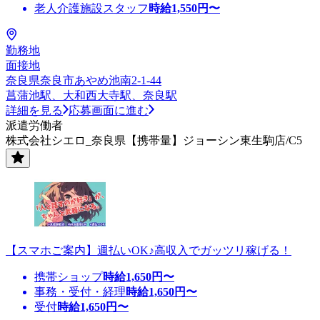
老人介護施設スタッフ
時給
1,550
円〜
勤務地
面接地
奈良県奈良市あやめ池南2-1-44
菖蒲池駅、大和西大寺駅、奈良駅
詳細を見る
応募画面に進む
派遣労働者
株式会社シエロ_奈良県【携帯量】ジョーシン東生駒店/C5
【スマホご案内】週払いOK♪高収入でガッツリ稼げる！
携帯ショップ
時給
1,650
円〜
事務・受付・経理
時給
1,650
円〜
受付
時給
1,650
円〜