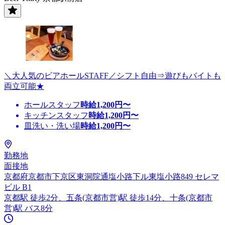
＼大人気のビアホールSTAFF／シフト自由⇒遊びもバイトも
両立可能★
ホールスタッフ
時給
1,200
円〜
キッチンスタッフ
時給
1,200
円〜
皿洗い・洗い場
時給
1,200
円〜
勤務地
面接地
京都府京都市下京区東洞院通塩小路下ル東塩小路849 セレマ
ビル B1
京都駅 徒歩2分、五条(京都市営)駅 徒歩14分、十条(京都市
営)駅 バス8分