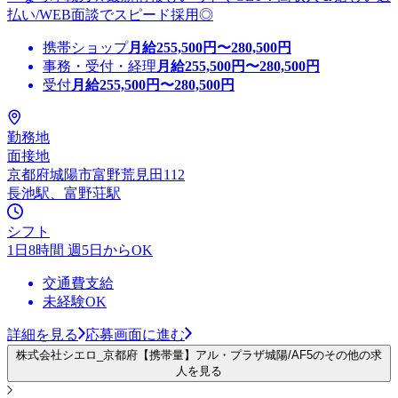
払い/WEB面談でスピード採用◎
携帯ショップ
月給
255,500
円〜
280,500
円
事務・受付・経理
月給
255,500
円〜
280,500
円
受付
月給
255,500
円〜
280,500
円
勤務地
面接地
京都府城陽市富野荒見田112
長池駅、富野荘駅
シフト
1日8時間 週5日からOK
交通費支給
未経験OK
詳細を見る
応募画面に進む
株式会社シエロ_京都府【携帯量】アル・プラザ城陽/AF5のその他の求
人を見る