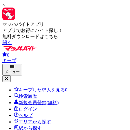
×
マッハバイトアプリ
アプリでお得にバイト探し！
無料ダウンロードはこちら
開く
0
キープ
メニュー
キープした求人を見る
0
検索履歴
新規会員登録(無料)
ログイン
ヘルプ
エリアから探す
駅から探す