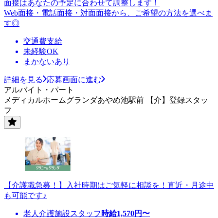
面接はあなたの予定に合わせて調整します！
Web面接・電話面接・対面面接から、ご希望の方法を選べま
す◎
交通費支給
未経験OK
まかないあり
詳細を見る
応募画面に進む
アルバイト・パート
メディカルホームグランダあやめ池駅前 【介】登録スタッ
フ
【介護職急募！】入社時期はご気軽に相談を！直近・月途中
も可能です♪
老人介護施設スタッフ
時給
1,570
円〜