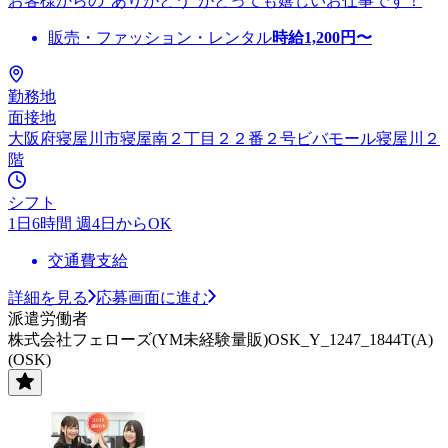
お客様からの”ありがとう”がとっても嬉しいお仕事です！
販売・ファッション・レンタル
時給
1,200
円〜
勤務地
面接地
大阪府寝屋川市寝屋南２丁目２２番２号ビバモール寝屋川２
階
シフト
1日6時間 週4日からOK
交通費支給
詳細を見る
応募画面に進む
派遣労働者
株式会社フェローズ(YM未経験量販)OSK_Y_1247_1844T(A)
(OSK)