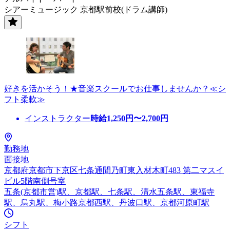
シアーミュージック 京都駅前校(ドラム講師)
好きを活かそう！★音楽スクールでお仕事しませんか？≪シ
フト柔軟≫
インストラクター
時給
1,250
円〜
2,700
円
勤務地
面接地
京都府京都市下京区七条通間乃町東入材木町483 第二マスイ
ビル5階南側号室
五条(京都市営)駅、京都駅、七条駅、清水五条駅、東福寺
駅、烏丸駅、梅小路京都西駅、丹波口駅、京都河原町駅
シフト