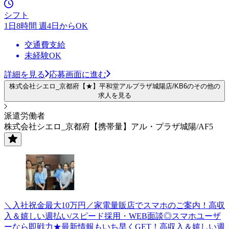
シフト
1日8時間 週4日からOK
交通費支給
未経験OK
詳細を見る
応募画面に進む
株式会社シエロ_京都府【★】平和堂アルプラザ城陽店/KB6のその他の
求人を見る
派遣労働者
株式会社シエロ_京都府【携帯量】アル・プラザ城陽/AF5
＼入社祝金最大10万円／家電量販店でスマホのご案内！高収
入＆嬉しい週払い/スピード採用・WEB面談◎スマホユーザ
ーなら即戦力★最新情報もいち早くGET！高収入＆嬉しい週