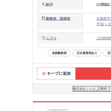
給与
(1)時給
2
勤務地・面接地
京都府宇
宇治(ＪＲ
シフト
1日8時間
未経験歓迎
正社員登用あり
交
キープに追加
株式会社シエロ_京都府【