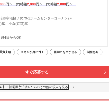
,000
円〜
(2)時給
2,000
円〜
(3)時給
2,000
円〜
治市宇治樋ノ尻79-1ホームセンターコーナン2F
)駅、小倉(京都)駅
 週4日からOK
通費支給
スキルが身に付く
語学力を生かせる
制服あり
すぐ応募する
★】上新電機宇治店1/KB6のその他の求人を見る