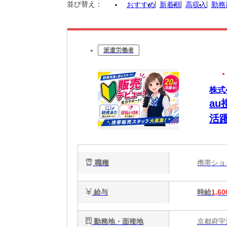
並び替え：
おすすめ
新着順
高収入
勤務
派遣労働者
株式会
a
活
職種
携帯シ
給与
時給
1,60
勤務地・面接地
京都府宇