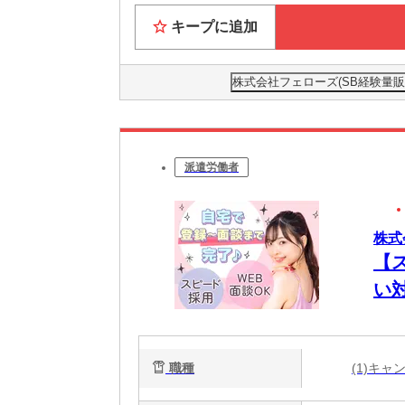
キープに追加
株式会社フェローズ(SB経験量販)OS
派遣労働者
株式
【
い
職種
(1)キ