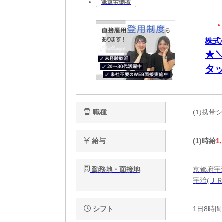
派遣労働者
株式
★
タ
ー
収
職種
(1)携
給与
(1)時給
1
勤務地・面接地
京都府宇
宇治(ＪＲ
シフト
1日8時間