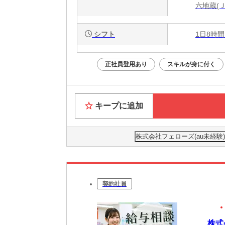
六地蔵(
シフト
1日8時間
正社員登用あり
スキルが身に付く
キープに追加
株式会社フェローズ(au未経験)OS
契約社員
株式会