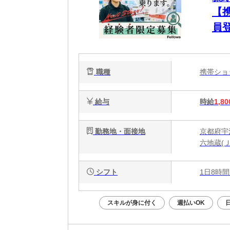
【
員
職種
携帯シ
給与
時給
1,80
勤務地・面接地
京都府宇
六地蔵(
シフト
1日8時間
スキルが身に付く
週払いOK