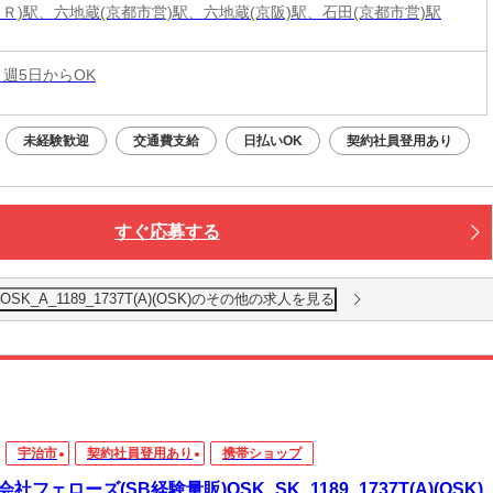
ＪＲ)駅、六地蔵(京都市営)駅、六地蔵(京阪)駅、石田(京都市営)駅
 週5日からOK
未経験歓迎
交通費支給
日払いOK
契約社員登用あり
すぐ応募する
K_A_1189_1737T(A)(OSK)のその他の求人を見る
宇治市
契約社員登用あり
携帯ショップ
社フェローズ(SB経験量販)OSK_SK_1189_1737T(A)(OSK)