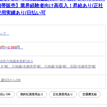
携帯販売】業界経験者向け高収入！昇給あり/正社
登用実績あり/日払い可
ョップ
0
円〜
2,000
円
治市六地蔵奈良町18-1
ＪＲ)駅、六地蔵(京都市営)駅、六地蔵(京阪)駅、石田(京都市営)駅
 週5日からOK
日払いOK
契約社員登用あり
正社員登用あり
交通費支給