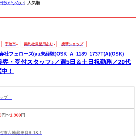
日数が少ない
人気順
宇治市
契約社員登用あり
携帯ショップ
社フェローズ(au未経験)OSK_A_1189_1737T(A)(OSK)
u接客・受付スタッフ♪／週5日＆土日祝勤務／20代
躍中！
ョップ
0
円〜
1,900
円
治市六地蔵奈良町18-1