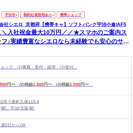
宇治市
契約社員登用あり
携帯ショップ
会社シエロ_京都府【携帯キャ】ソフトバンク宇治小倉/AF5
＼＼入社祝金最大10万円／／★スマホのご案内ス
ッフ♪実績豊富なシエロなら未経験でも安心のサポ
ト体制◎普段からスマホを使ってれば即戦力！高
入＆嬉しい週払い/スピード採用・WEB面談◎
帯ショップ (2)事務・受付・経理 (3)受付
,500
円〜
(2)時給
1,500
円〜
(3)時給
1,500
円〜
治市小倉町久保119-4
)駅、宇治(京阪)駅
 週5日からOK