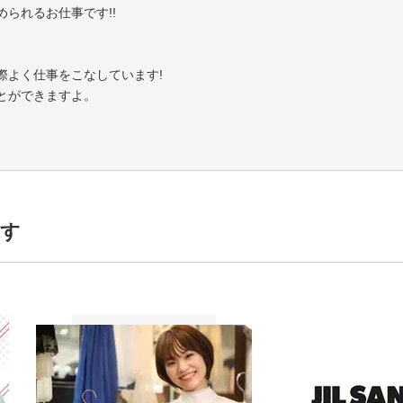
られるお仕事です!!
際よく仕事をこなしています!
とができますよ。
!
ルに合わせて働くことができますよ。
ことも可能です◎
探す