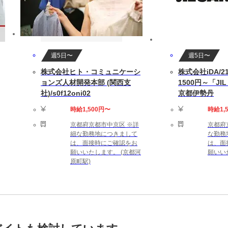
週5日〜
週5日〜
株式会社ヒト・コミュニケーシ
株式会社iDA/21
ョンズ人材開発本部 (関西支
1500円～「JI
社)/s0f12oni02
京都伊勢丹
時給1,500円〜
時給1,
京都府京都市中京区 ※詳
京都府
細な勤務地につきまして
な勤務
は、面接時にご確認をお
は、面
願いいたします。 (京都河
願いい
原町駅)