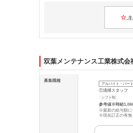
キ
双葉メンテナンス工業株式会社
募集職種
アルバイト・パー
①清掃スタッフ
シフト制
参考値※
時給
1,06
※最新の給与額に
※現在訂正の有無