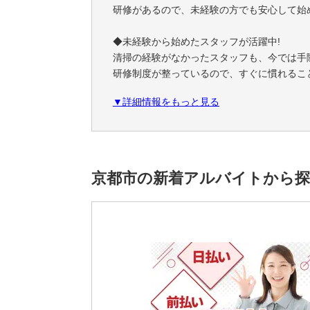
研修があるので、未経験の方でも安心して始め
◆未経験から始めたスタッフが活躍中!
清掃の経験がなかったスタッフも、今では手
研修制度が整っているので、すぐに慣れるこ
▼詳細情報をもっと見る
◆空いた時間を有効活用したい方にお勧めです
週3日からOKなので、あなたの生活スタイ
残業が少ないので、仕事の後に予定を入れる
【こんな方、大歓迎です】
京都市の新着アルバイトから
◎明るく笑顔で対応できる方
◎体を動かすのが好きな方
◎空いた時間を有効活用したい方
◎業務を的確にこなせる方
◎細かい作業の好きな方
ご興味をお持ちの方は、
お気軽にマッハバイトからご応募ください♪