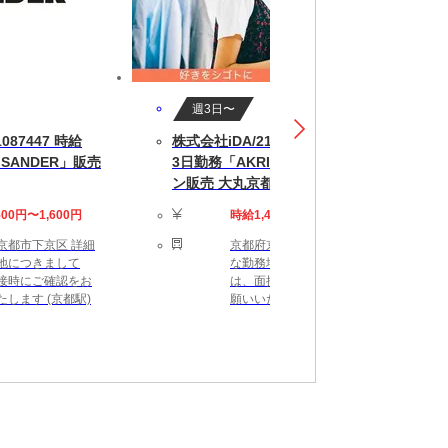
週3日〜
087447 時給
株式会社iDA/210100317 週2～
L SANDER」販売
3日勤務「AKRIS」ファッショ
ン販売 大丸京都店
500円〜1,600円
時給1,400円〜1,600円
京都市下京区 詳細
京都府京都市下京区 詳細
地につきまして
な勤務地につきまして
接時にご確認をお
は、面接時にご確認をお
たします (京都駅)
願いいたします (烏丸駅)