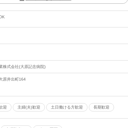
OK
業株式会社(大原記念病院)
原井出町164
歓迎
主婦(夫)歓迎
土日働ける方歓迎
長期歓迎