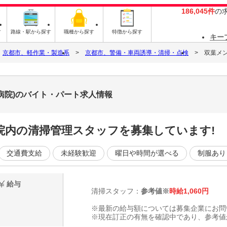
186,045件
の
す
路線・駅から探す
職種から探す
特徴から探す
キー
京都市、軽作業・製造系
京都市、警備・車両誘導・清掃・点検
双葉メ
病院)のバイト・パート求人情報
院内の清掃管理スタッフを募集しています!
交通費支給
未経験歓迎
曜日や時間が選べる
制服あり
給与
清掃スタッフ：
参考値※
時給1,060円
※最新の給与額については募集企業にお問
※現在訂正の有無を確認中であり、参考値