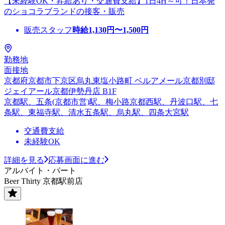
【未経験OK・昇給あり・交通費支給】1日4H～可！日本発
のショコラブランドの接客・販売
販売スタッフ
時給
1,130
円〜
1,500
円
勤務地
面接地
京都府京都市下京区烏丸東塩小路町 ベルアメール京都別邸
ジェイアール京都伊勢丹店 B1F
京都駅、五条(京都市営)駅、梅小路京都西駅、丹波口駅、七
条駅、東福寺駅、清水五条駅、烏丸駅、四条大宮駅
交通費支給
未経験OK
詳細を見る
応募画面に進む
アルバイト・パート
Beer Thirty 京都駅前店