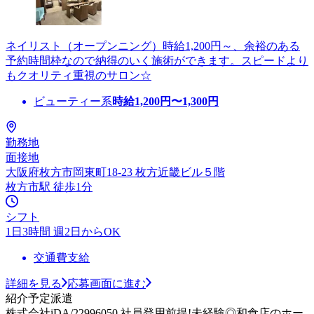
ネイリスト（オープンニング）時給1,200円～、余裕のある
予約時間枠なので納得のいく施術ができます。スピードより
もクオリティ重視のサロン☆
ビューティー系
時給
1,200
円〜
1,300
円
勤務地
面接地
大阪府枚方市岡東町18-23 枚方近畿ビル５階
枚方市駅 徒歩1分
シフト
1日3時間 週2日からOK
交通費支給
詳細を見る
応募画面に進む
紹介予定派遣
株式会社iDA/22996050 社員登用前提!未経験◎和食店のホー