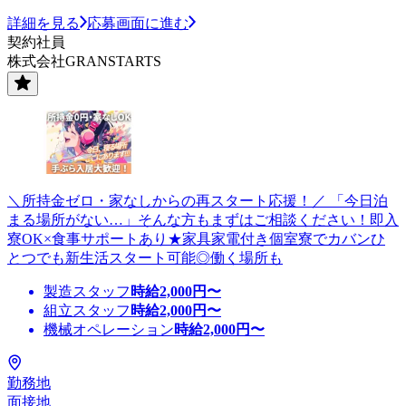
詳細を見る
応募画面に進む
契約社員
株式会社GRANSTARTS
＼所持金ゼロ・家なしからの再スタート応援！／ 「今日泊
まる場所がない…」そんな方もまずはご相談ください！即入
寮OK×食事サポートあり★家具家電付き個室寮でカバンひ
とつでも新生活スタート可能◎働く場所も
製造スタッフ
時給
2,000
円〜
組立スタッフ
時給
2,000
円〜
機械オペレーション
時給
2,000
円〜
勤務地
面接地