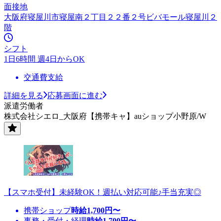
面接地
大阪府寝屋川市寝屋南２丁目２２番２号ビバモール寝屋川２
階
シフト
1日6時間 週4日からOK
交通費支給
詳細を見る
応募画面に進む
派遣労働者
株式会社シエロ_大阪府【携帯キャ】auショップ小野原/W
【スマホ受付】未経験OK！週払い対応可能♪手当充実◎
携帯ショップ
時給
1,700
円〜
事務・受付・経理
時給
1,700
円〜