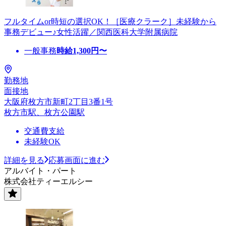
フルタイムor時短の選択OK！［医療クラーク］未経験から
事務デビュー♪女性活躍／関西医科大学附属病院
一般事務
時給
1,300
円〜
勤務地
面接地
大阪府枚方市新町2丁目3番1号
枚方市駅、枚方公園駅
交通費支給
未経験OK
詳細を見る
応募画面に進む
アルバイト・パート
株式会社ティーエルシー