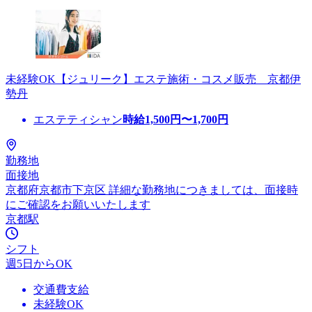
未経験OK【ジュリーク】エステ施術・コスメ販売 京都伊
勢丹
エステティシャン
時給
1,500
円〜
1,700
円
勤務地
面接地
京都府京都市下京区 詳細な勤務地につきましては、面接時
にご確認をお願いいたします
京都駅
シフト
週5日からOK
交通費支給
未経験OK