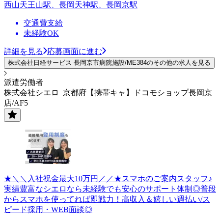
西山天王山駅、長岡天神駅、長岡京駅
交通費支給
未経験OK
詳細を見る
応募画面に進む
株式会社日経サービス 長岡京市病院施設/ME384のその他の求人を見る
派遣労働者
株式会社シエロ_京都府【携帯キャ】ドコモショップ長岡京
店/AF5
★＼＼入社祝金最大10万円／／★スマホのご案内スタッフ♪
実績豊富なシエロなら未経験でも安心のサポート体制◎普段
からスマホを使ってれば即戦力！高収入＆嬉しい週払い/ス
ピード採用・WEB面談◎