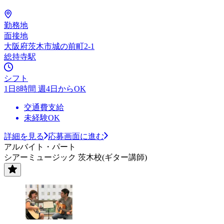
勤務地
面接地
大阪府茨木市城の前町2-1
総持寺駅
シフト
1日8時間 週4日からOK
交通費支給
未経験OK
詳細を見る
応募画面に進む
アルバイト・パート
シアーミュージック 茨木校(ギター講師)