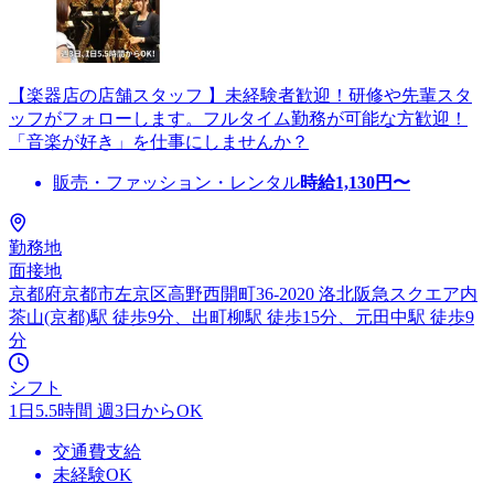
【楽器店の店舗スタッフ 】未経験者歓迎！研修や先輩スタ
ッフがフォローします。フルタイム勤務が可能な方歓迎！
「音楽が好き」を仕事にしませんか？
販売・ファッション・レンタル
時給
1,130
円〜
勤務地
面接地
京都府京都市左京区高野西開町36-2020 洛北阪急スクエア内
茶山(京都)駅 徒歩9分、出町柳駅 徒歩15分、元田中駅 徒歩9
分
シフト
1日5.5時間 週3日からOK
交通費支給
未経験OK