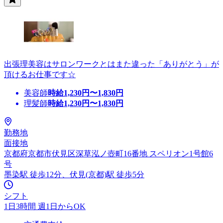
出張理美容はサロンワークとはまた違った「ありがとう」が
頂けるお仕事です☆
美容師
時給
1,230
円〜
1,830
円
理髪師
時給
1,230
円〜
1,830
円
勤務地
面接地
京都府京都市伏見区深草泓ノ壺町16番地 スペリオン1号館6
号
墨染駅 徒歩12分、伏見(京都)駅 徒歩5分
シフト
1日3時間 週1日からOK