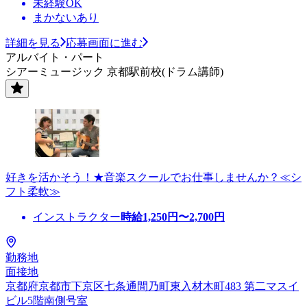
未経験OK
まかないあり
詳細を見る
応募画面に進む
アルバイト・パート
シアーミュージック 京都駅前校(ドラム講師)
好きを活かそう！★音楽スクールでお仕事しませんか？≪シ
フト柔軟≫
インストラクター
時給
1,250
円〜
2,700
円
勤務地
面接地
京都府京都市下京区七条通間乃町東入材木町483 第二マスイ
ビル5階南側号室