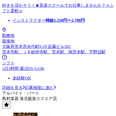
好きを活かそう！★音楽スクールでお仕事しませんか？≪シ
フト柔軟≫
インストラクター
時給
1,250
円〜
2,700
円
勤務地
面接地
大阪府茨木市永代町6-19 近藤ビル302
茨木市駅、ＪＲ総持寺駅、茨木駅、南茨木駅、宇野辺駅
シフト
1日1時間 週2日からOK
未経験OK
詳細を見る
応募画面に進む
アルバイト・パート
島村楽器 洛北阪急スクエア店