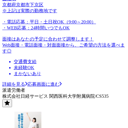
京都府京都市下京区
※上記は実際の勤務地です
・電話応募：平日・土日祝OK（9:00～20:00）
・WEB応募：24時間いつでもOK
面接はあなたの予定に合わせて調整します！
Web面接・電話面接・対面面接から、ご希望の方法を選べま
す◎
交通費支給
未経験OK
まかないあり
詳細を見る
応募画面に進む
派遣労働者
株式会社日経サービス 関西医科大学附属病院/CS535