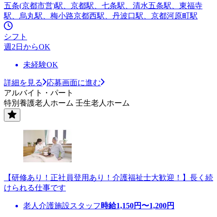
五条(京都市営)駅、京都駅、七条駅、清水五条駅、東福寺
駅、烏丸駅、梅小路京都西駅、丹波口駅、京都河原町駅
シフト
週2日からOK
未経験OK
詳細を見る
応募画面に進む
アルバイト・パート
特別養護老人ホーム 壬生老人ホーム
【研修あり！正社員登用あり！介護福祉士大歓迎！】長く続
けられる仕事です
老人介護施設スタッフ
時給
1,150
円〜
1,200
円