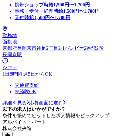
携帯ショップ
時給
1,500
円〜
1,700
円
事務・受付・経理
時給
1,500
円〜
1,700
円
受付
時給
1,500
円〜
1,700
円
勤務地
面接地
京都府長岡京市神足2丁目2-1バンビオ2番館2階
長岡京駅
シフト
1日8時間 週5日からOK
交通費支給
未経験OK
詳細を見る
応募画面に進む
以下の求人はいかがですか？
条件を緩めてヒットした求人情報をピックアップ
アルバイト・パート
株式会社央進