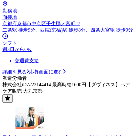
勤務地
面接地
京都府京都市中京区壬生梛ノ宮町27
二条駅 徒歩9分、西院(京福)駅 徒歩8分、四条大宮駅 徒歩9分
シフト
週3日からOK
交通費支給
詳細を見る
応募画面に進む
派遣労働者
株式会社iDA/22144414 最高時給1600円【ダヴィネス】ヘア
ケア販売 大丸京都