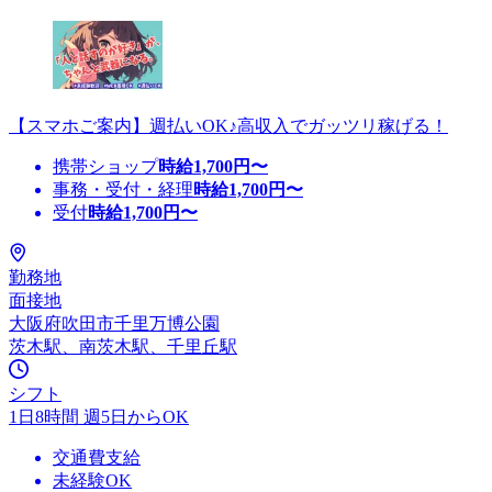
【スマホご案内】週払いOK♪高収入でガッツリ稼げる！
携帯ショップ
時給
1,700
円〜
事務・受付・経理
時給
1,700
円〜
受付
時給
1,700
円〜
勤務地
面接地
大阪府吹田市千里万博公園
茨木駅、南茨木駅、千里丘駅
シフト
1日8時間 週5日からOK
交通費支給
未経験OK