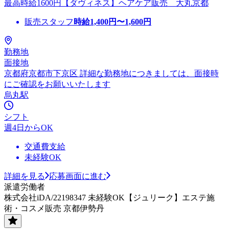
最高時給1600円【ダヴィネス】ヘアケア販売 大丸京都
販売スタッフ
時給
1,400
円〜
1,600
円
勤務地
面接地
京都府京都市下京区 詳細な勤務地につきましては、面接時
にご確認をお願いいたします
烏丸駅
シフト
週4日からOK
交通費支給
未経験OK
詳細を見る
応募画面に進む
派遣労働者
株式会社iDA/22198347 未経験OK【ジュリーク】エステ施
術・コスメ販売 京都伊勢丹