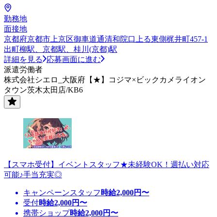
勤務地
面接地
京都府京都市上京区御車道通清和院口上る東側梶井町457-1
出町柳駅、京都駅、桂川(京都)駅
詳細を見る
応募画面に進む
派遣労働者
株式会社シエロ_大阪府【★】コジマ×ビックカメライオン
タウン茨木太田店/KB6
【スマホ受付】イベントスタッフ★未経験OK！週払い対応
可能♪手当充実◎
キャンペーンスタッフ
時給
2,000
円〜
受付
時給
2,000
円〜
携帯ショップ
時給
2,000
円〜