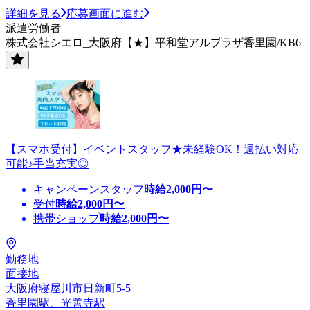
詳細を見る
応募画面に進む
派遣労働者
株式会社シエロ_大阪府【★】平和堂アルプラザ香里園/KB6
【スマホ受付】イベントスタッフ★未経験OK！週払い対応
可能♪手当充実◎
キャンペーンスタッフ
時給
2,000
円〜
受付
時給
2,000
円〜
携帯ショップ
時給
2,000
円〜
勤務地
面接地
大阪府寝屋川市日新町5-5
香里園駅、光善寺駅