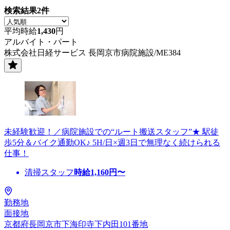
検索結果
2
件
平均時給
1,430
円
アルバイト・パート
株式会社日経サービス 長岡京市病院施設/ME384
未経験歓迎！／病院施設での“ルート搬送スタッフ”★ 駅徒
歩5分＆バイク通勤OK♪ 5H/日×週3日で無理なく続けられる
仕事！
清掃スタッフ
時給
1,160
円〜
勤務地
面接地
京都府長岡京市下海印寺下内田101番地