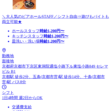
＼大人気のビアホールSTAFF／シフト自由⇒遊びもバイトも
両立可能★
ホールスタッフ
時給
1,200
円〜
キッチンスタッフ
時給
1,200
円〜
皿洗い・洗い場
時給
1,200
円〜
勤務地
面接地
京都府京都市下京区東洞院通塩小路下ル東塩小路849 セレマ
ビル B1
京都駅 徒歩2分、五条(京都市営)駅 徒歩14分、十条(京都市
営)駅 バス8分
シフト
1日4時間 週2日からOK
交通費支給