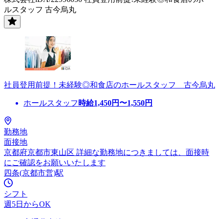
ルスタッフ 古今烏丸
社員登用前提！未経験◎和食店のホールスタッフ 古今烏丸
ホールスタッフ
時給
1,450
円〜
1,550
円
勤務地
面接地
京都府京都市東山区 詳細な勤務地につきましては、面接時
にご確認をお願いいたします
四条(京都市営)駅
シフト
週5日からOK