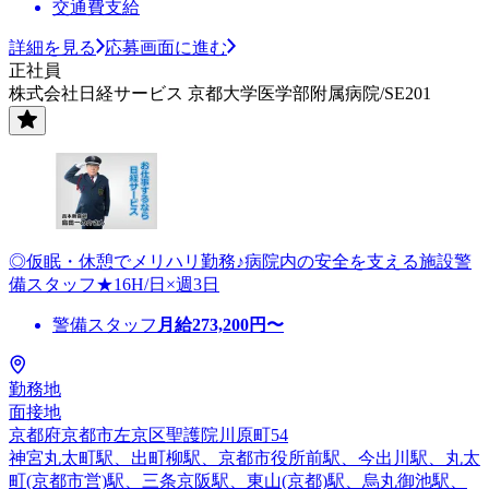
交通費支給
詳細を見る
応募画面に進む
正社員
株式会社日経サービス 京都大学医学部附属病院/SE201
◎仮眠・休憩でメリハリ勤務♪病院内の安全を支える施設警
備スタッフ★16H/日×週3日
警備スタッフ
月給
273,200
円〜
勤務地
面接地
京都府京都市左京区聖護院川原町54
神宮丸太町駅、出町柳駅、京都市役所前駅、今出川駅、丸太
町(京都市営)駅、三条京阪駅、東山(京都)駅、烏丸御池駅、