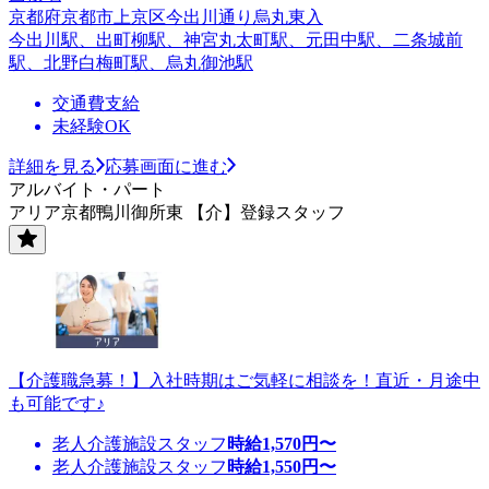
京都府京都市上京区今出川通り烏丸東入
今出川駅、出町柳駅、神宮丸太町駅、元田中駅、二条城前
駅、北野白梅町駅、烏丸御池駅
交通費支給
未経験OK
詳細を見る
応募画面に進む
アルバイト・パート
アリア京都鴨川御所東 【介】登録スタッフ
【介護職急募！】入社時期はご気軽に相談を！直近・月途中
も可能です♪
老人介護施設スタッフ
時給
1,570
円〜
老人介護施設スタッフ
時給
1,550
円〜