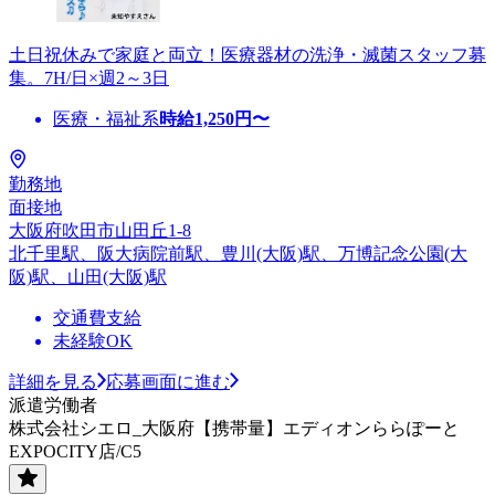
土日祝休みで家庭と両立！医療器材の洗浄・滅菌スタッフ募
集。7H/日×週2～3日
医療・福祉系
時給
1,250
円〜
勤務地
面接地
大阪府吹田市山田丘1-8
北千里駅、阪大病院前駅、豊川(大阪)駅、万博記念公園(大
阪)駅、山田(大阪)駅
交通費支給
未経験OK
詳細を見る
応募画面に進む
派遣労働者
株式会社シエロ_大阪府【携帯量】エディオンららぽーと
EXPOCITY店/C5