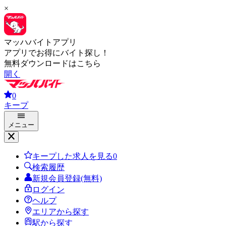
×
マッハバイトアプリ
アプリでお得にバイト探し！
無料ダウンロードはこちら
開く
0
キープ
メニュー
キープした求人を見る
0
検索履歴
新規会員登録(無料)
ログイン
ヘルプ
エリアから探す
駅から探す