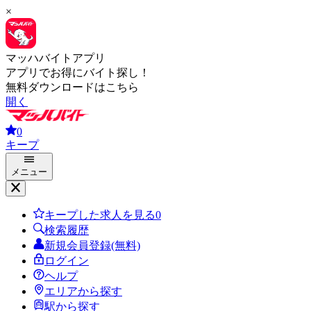
×
マッハバイトアプリ
アプリでお得にバイト探し！
無料ダウンロードはこちら
開く
0
キープ
メニュー
キープした求人を見る
0
検索履歴
新規会員登録(無料)
ログイン
ヘルプ
エリアから探す
駅から探す