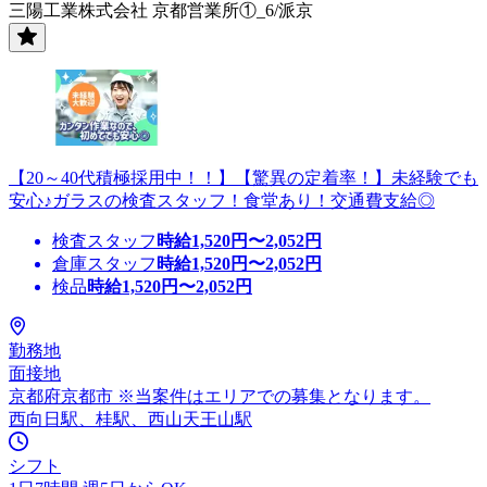
三陽工業株式会社 京都営業所①_6/派京
【20～40代積極採用中！！】【驚異の定着率！】未経験でも
安心♪ガラスの検査スタッフ！食堂あり！交通費支給◎
検査スタッフ
時給
1,520
円〜
2,052
円
倉庫スタッフ
時給
1,520
円〜
2,052
円
検品
時給
1,520
円〜
2,052
円
勤務地
面接地
京都府京都市 ※当案件はエリアでの募集となります。
西向日駅、桂駅、西山天王山駅
シフト