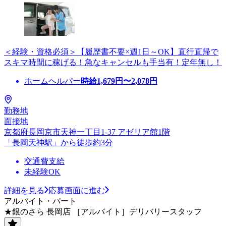
＜経験・資格必須＞【履歴書不要×週1日～OK】直行直帰で
スキマ時間に稼げる！急なキャンセルも手当有！定年無し！
ホームヘルパー
時給
1,679
円〜
2,078
円
勤務地
面接地
京都府長岡京市天神一丁目1-37 アゼリア館1階
「長岡天神駅」から徒歩約3分
交通費支給
未経験OK
詳細を見る
応募画面に進む
アルバイト・パート
★銀のさら 長岡店 ［アルバイト］デリバリースタッフ