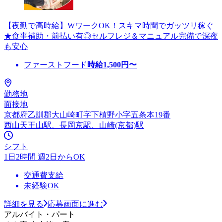
【夜勤で高時給】WワークOK！スキマ時間でガッツリ稼ぐ
★食事補助・前払い有◎セルフレジ＆マニュアル完備で深夜
も安心
ファーストフード
時給
1,500
円〜
勤務地
面接地
京都府乙訓郡大山崎町字下植野小字五条本19番
西山天王山駅、長岡京駅、山崎(京都)駅
シフト
1日2時間 週2日からOK
交通費支給
未経験OK
詳細を見る
応募画面に進む
アルバイト・パート