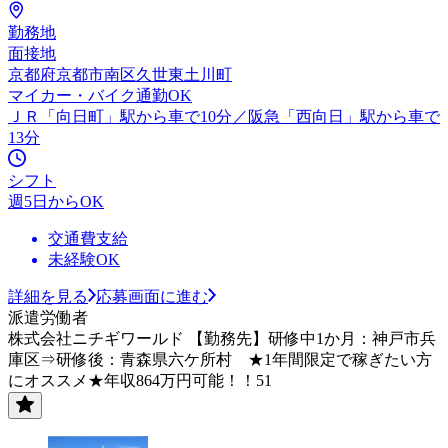
勤務地
面接地
京都府京都市南区久世東土川町
マイカー・バイク通勤OK
ＪＲ「向日町」駅から車で10分／阪急「西向日」駅から車で
13分
シフト
週5日からOK
交通費支給
未経験OK
詳細を見る
応募画面に進む
派遣労働者
株式会社ニチギワールド 【勤務先】研修中1か月：神戸市兵
庫区⇒研修後：青森県六ケ所村 ★1年間限定で稼ぎたい方
にオススメ★年収864万円可能！！51