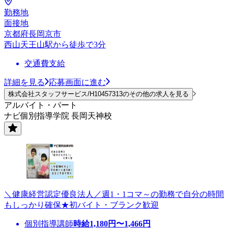
勤務地
面接地
京都府長岡京市
西山天王山駅から徒歩で3分
交通費支給
詳細を見る
応募画面に進む
株式会社スタッフサービス/H10457313のその他の求人を見る
アルバイト・パート
ナビ個別指導学院 長岡天神校
＼健康経営認定優良法人／週1・1コマ～の勤務で自分の時間
もしっかり確保★初バイト・ブランク歓迎
個別指導講師
時給
1,180
円〜
1,466
円