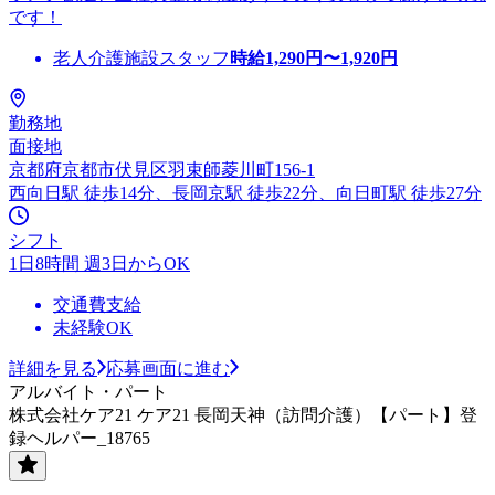
です！
老人介護施設スタッフ
時給
1,290
円〜
1,920
円
勤務地
面接地
京都府京都市伏見区羽束師菱川町156-1
西向日駅 徒歩14分、長岡京駅 徒歩22分、向日町駅 徒歩27分
シフト
1日8時間 週3日からOK
交通費支給
未経験OK
詳細を見る
応募画面に進む
アルバイト・パート
株式会社ケア21 ケア21 長岡天神（訪問介護）【パート】登
録ヘルパー_18765