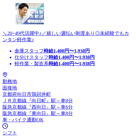
＼20~40代活躍中♪／嬉しい週払い制度あり◎未経験でもカ
ンタン軽作業♪
倉庫スタッフ
時給
1,400
円〜
1,938
円
仕分けスタッフ
時給
1,400
円〜
1,938
円
軽作業・製造系
時給
1,400
円〜
1,938
円
勤務地
面接地
京都府向日市鶏冠井町
ＪＲ京都線『向日町』駅～車8分
阪急京都線『西向日』駅～車6分
阪急京都線『東向日』駅～車8分
車・バイク通勤OK
シフト