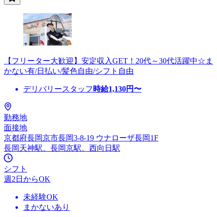
【フリーター大歓迎】安定収入GET！20代～30代活躍中☆ま
かない有/日払い/髪色自由/シフト自由
デリバリースタッフ
時給
1,130
円〜
勤務地
面接地
京都府長岡京市長岡3-8-19 ウナローザ長岡1F
長岡天神駅、長岡京駅、西向日駅
シフト
週2日からOK
未経験OK
まかないあり