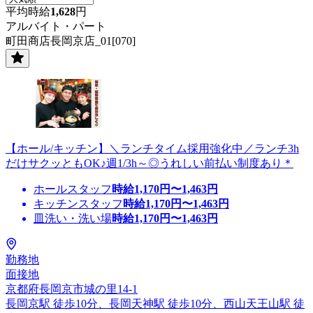
平均時給
1,628
円
アルバイト・パート
町田商店長岡京店_01[070]
【ホール/キッチン】＼ランチタイム採用強化中／ランチ3h
だけサクッともOK♪週1/3h～◎うれしい前払い制度あり＊
ホールスタッフ
時給
1,170
円〜
1,463
円
キッチンスタッフ
時給
1,170
円〜
1,463
円
皿洗い・洗い場
時給
1,170
円〜
1,463
円
勤務地
面接地
京都府長岡京市城の里14-1
長岡京駅 徒歩10分、長岡天神駅 徒歩10分、西山天王山駅 徒