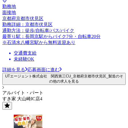
勤務地
面接地
京都府京都市伏見区
勤務詳細：京都市伏見区
通勤方法：徒歩/自転車/バス/バイク
最寄り駅：長岡京駅からバイク7分・自転車20分
※石清水八幡宮駅から無料送迎あり
交通費支給
未経験OK
詳細を見る
応募画面に進む
UTエージェント株式会社 関西第三CU_京都府京都市伏見区_製造のそ
の他の求人を見る
アルバイト・パート
すき家 大山崎IC店4