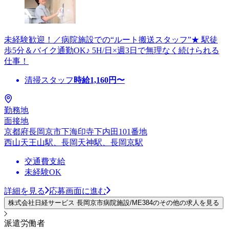
未経験歓迎！／病院施設での“ルート搬送スタッフ”★ 駅徒
歩5分＆バイク通勤OK♪ 5H/日×週3日で無理なく続けられる
仕事！
清掃スタッフ
時給
1,160
円〜
勤務地
面接地
京都府長岡京市下海印寺下内田101番地
西山天王山駅、長岡天神駅、長岡京駅
交通費支給
未経験OK
詳細を見る
応募画面に進む
株式会社日経サービス 長岡京市病院施設/ME384のその他の求人を見る
派遣労働者