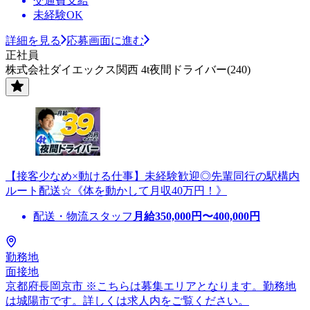
交通費支給
未経験OK
詳細を見る
応募画面に進む
正社員
株式会社ダイエックス関西 4t夜間ドライバー(240)
【接客少なめ×動ける仕事】未経験歓迎◎先輩同行の駅構内
ルート配送☆《体を動かして月収40万円！》
配送・物流スタッフ
月給
350,000
円〜
400,000
円
勤務地
面接地
京都府長岡京市 ※こちらは募集エリアとなります。勤務地
は城陽市です。詳しくは求人内をご覧ください。