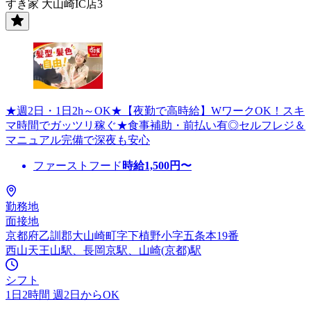
すき家 大山崎IC店3
★週2日・1日2h～OK★【夜勤で高時給】WワークOK！スキ
マ時間でガッツリ稼ぐ★食事補助・前払い有◎セルフレジ＆
マニュアル完備で深夜も安心
ファーストフード
時給
1,500
円〜
勤務地
面接地
京都府乙訓郡大山崎町字下植野小字五条本19番
西山天王山駅、長岡京駅、山崎(京都)駅
シフト
1日2時間 週2日からOK