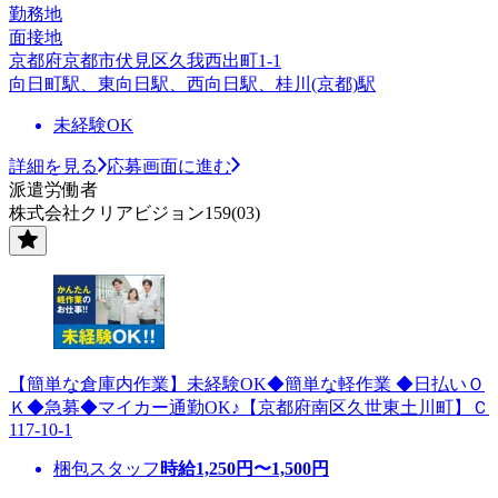
勤務地
面接地
京都府京都市伏見区久我西出町1-1
向日町駅、東向日駅、西向日駅、桂川(京都)駅
未経験OK
詳細を見る
応募画面に進む
派遣労働者
株式会社クリアビジョン159(03)
【簡単な倉庫内作業】未経験OK◆簡単な軽作業 ◆日払いＯ
Ｋ◆急募◆マイカー通勤OK♪【京都府南区久世東土川町】Ｃ
117-10-1
梱包スタッフ
時給
1,250
円〜
1,500
円