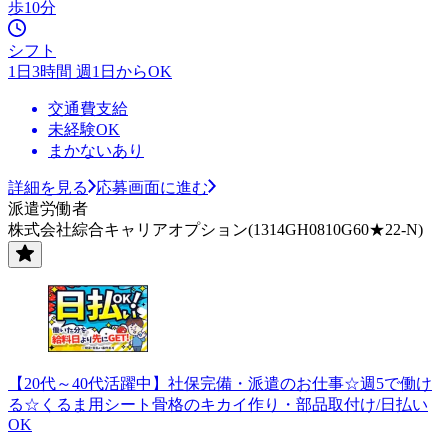
歩10分
シフト
1日3時間 週1日からOK
交通費支給
未経験OK
まかないあり
詳細を見る
応募画面に進む
派遣労働者
株式会社綜合キャリアオプション(1314GH0810G60★22-N)
【20代～40代活躍中】社保完備・派遣のお仕事☆週5で働け
る☆くるま用シート骨格のキカイ作り・部品取付け/日払い
OK