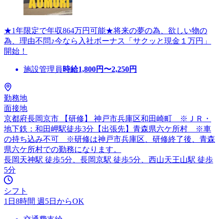
★1年限定で年収864万円可能★将来の夢の為、欲しい物の
為、理由不問♪今なら入社ボーナス「サクッと現金１万円」
開始！
施設管理員
時給
1,800
円〜
2,250
円
勤務地
面接地
京都府長岡京市 【研修】 神戸市兵庫区和田崎町 ※ＪＲ・
地下鉄：和田岬駅徒歩3分【出張先】青森県六ケ所村 ※車
の持ち込み不可 ※研修は神戸市兵庫区、研修終了後、青森
県六ケ所村での勤務になります。
長岡天神駅 徒歩5分、長岡京駅 徒歩5分、西山天王山駅 徒歩
5分
シフト
1日8時間 週5日からOK