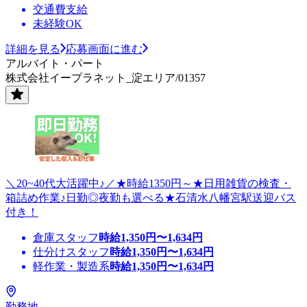
交通費支給
未経験OK
詳細を見る
応募画面に進む
アルバイト・パート
株式会社イープラネット_淀エリア/01357
＼20~40代大活躍中♪／★時給1350円～★日用雑貨の検査・
箱詰め作業♪日勤◎夜勤も選べる★石清水八幡宮駅送迎バス
付き！
倉庫スタッフ
時給
1,350
円〜
1,634
円
仕分けスタッフ
時給
1,350
円〜
1,634
円
軽作業・製造系
時給
1,350
円〜
1,634
円
勤務地