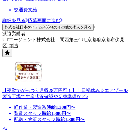
交通費支給
詳細を見る
応募画面に進む
株式会社日本ケイテム/4654aのその他の求人を見る
派遣労働者
UTエージェント株式会社 関西第三CU_京都府京都市伏見
区_製造
【夜勤でがっつり月収28万円可！】土日祝休み☆エアゾール
製造工場で生産状況確認や切替準備など♪
軽作業・製造系
時給
1,300
円〜
製造スタッフ
時給
1,300
円〜
配送・物流スタッフ
時給
1,300
円〜