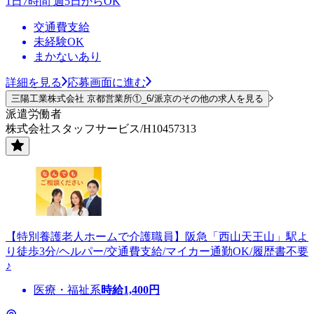
1日7時間 週5日からOK
交通費支給
未経験OK
まかないあり
詳細を見る
応募画面に進む
三陽工業株式会社 京都営業所①_6/派京のその他の求人を見る
派遣労働者
株式会社スタッフサービス/H10457313
【特別養護老人ホームで介護職員】阪急「西山天王山」駅よ
り徒歩3分/ヘルパー/交通費支給/マイカー通勤OK/履歴書不要
♪
医療・福祉系
時給
1,400
円