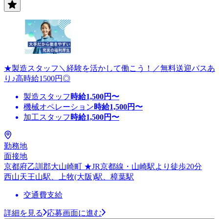
★製造スタッフ＼経験を活かして働こう！／無料送迎バスあ
り♪高時給1500円◎
製造スタッフ
時給
1,500
円〜
機械オペレーション
時給
1,500
円〜
加工スタッフ
時給
1,500
円〜
勤務地
面接地
京都府乙訓郡大山崎町 ★JR京都線・山崎駅より徒歩20分
西山天王山駅、上牧(大阪)駅、樟葉駅
交通費支給
詳細を見る
応募画面に進む