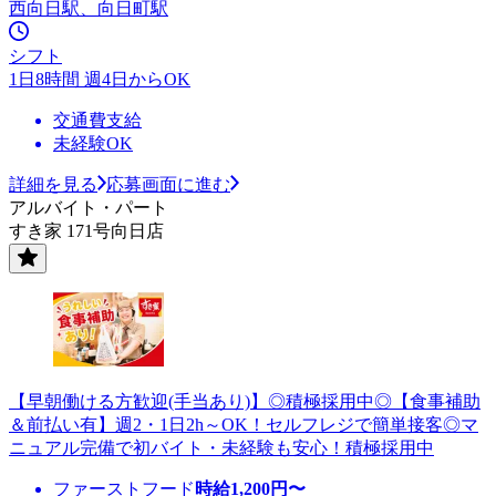
西向日駅、向日町駅
シフト
1日8時間 週4日からOK
交通費支給
未経験OK
詳細を見る
応募画面に進む
アルバイト・パート
すき家 171号向日店
【早朝働ける方歓迎(手当あり)】◎積極採用中◎【食事補助
＆前払い有】週2・1日2h～OK！セルフレジで簡単接客◎マ
ニュアル完備で初バイト・未経験も安心！積極採用中
ファーストフード
時給
1,200
円〜