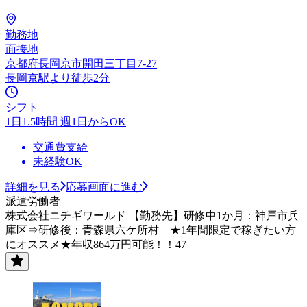
勤務地
面接地
京都府長岡京市開田三丁目7-27
長岡京駅より徒歩2分
シフト
1日1.5時間 週1日からOK
交通費支給
未経験OK
詳細を見る
応募画面に進む
派遣労働者
株式会社ニチギワールド 【勤務先】研修中1か月：神戸市兵
庫区⇒研修後：青森県六ケ所村 ★1年間限定で稼ぎたい方
にオススメ★年収864万円可能！！47