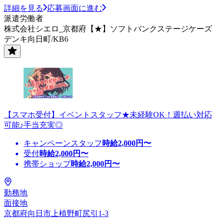
詳細を見る
応募画面に進む
派遣労働者
株式会社シエロ_京都府【★】ソフトバンクステージケーズ
デンキ向日町/KB6
【スマホ受付】イベントスタッフ★未経験OK！週払い対応
可能♪手当充実◎
キャンペーンスタッフ
時給
2,000
円〜
受付
時給
2,000
円〜
携帯ショップ
時給
2,000
円〜
勤務地
面接地
京都府向日市上植野町尻引1-3