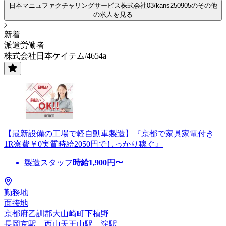
日本マニュファクチャリングサービス株式会社03/kans250905のその他
の求人を見る
新着
派遣労働者
株式会社日本ケイテム/4654a
【最新設備の工場で軽自動車製造】『京都で家具家電付き
1R寮費￥0実質時給2050円でしっかり稼ぐ』
製造スタッフ
時給
1,900
円〜
勤務地
面接地
京都府乙訓郡大山崎町下植野
長岡京駅、西山天王山駅、淀駅