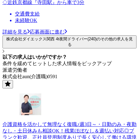
◇近鉄京都線『寺田駅』から車で3分
交通費支給
未経験OK
詳細を見る
応募画面に進む
株式会社ダイエックス関西 4t夜間ドライバー(240)のその他の求人を見
る
以下の求人はいかがですか？
条件を緩めてヒットした求人情報をピックアップ
派遣労働者
株式会社aun(介護職)0591
介護資格を活かして無理なく復職♪週3日～・日勤のみ・夜勤
なし・土日休みも相談OK！残業ほぼなし＆週払い対応◎ブ
ランク歓迎、正社員登用制度ありで長く安心して働ける環境