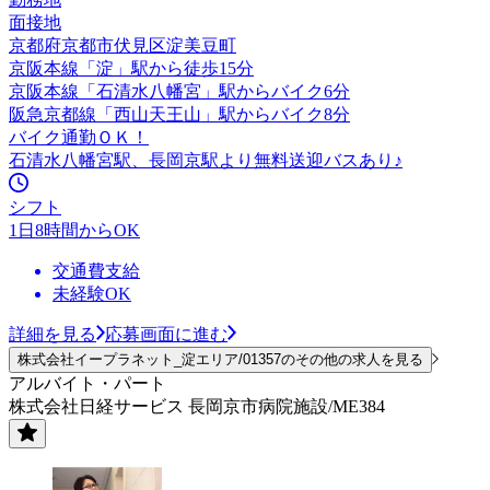
面接地
京都府京都市伏見区淀美豆町
京阪本線「淀」駅から徒歩15分
京阪本線「石清水八幡宮」駅からバイク6分
阪急京都線「西山天王山」駅からバイク8分
バイク通勤ＯＫ！
石清水八幡宮駅、長岡京駅より無料送迎バスあり♪
シフト
1日8時間からOK
交通費支給
未経験OK
詳細を見る
応募画面に進む
株式会社イープラネット_淀エリア/01357のその他の求人を見る
アルバイト・パート
株式会社日経サービス 長岡京市病院施設/ME384