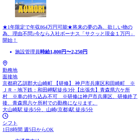
★1年限定で年収864万円可能★将来の夢の為、欲しい物の
為、理由不問♪今なら入社ボーナス「サクッと現金１万円」
開始！
施設管理員
時給
1,800
円〜
2,250
円
勤務地
面接地
京都府乙訓郡大山崎町 【研修】 神戸市兵庫区和田崎町 ※
ＪＲ・地下鉄：和田岬駅徒歩3分【出張先】青森県六ケ所
村 ※車の持ち込み不可 ※研修は神戸市兵庫区、研修終了
後、青森県六ケ所村での勤務になります。
大山崎駅 徒歩5分、山崎(京都)駅 徒歩5分
シフト
1日8時間 週5日からOK