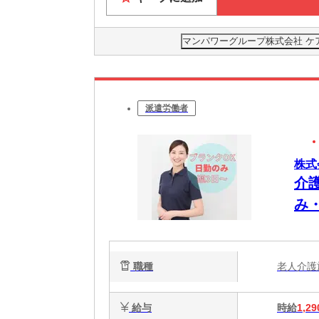
マンパワーグループ株式会社 ケ
派遣労働者
株式
介
み
週
長
職種
老人介
給与
時給
1,29