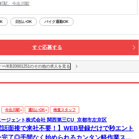
町駅、今出川駅
K
日払いOK
バイク通勤OK
すぐ応募する
/KB20001251のその他の求人を見る
今出川駅
週払いOK
検査スタッフ
エージェント株式会社 関西第三CU_京都市左京区
電話面接で来社不要！】WEB登録だけで秒エント
ー完了◎手間なく始められるカンタン軽作業スタ