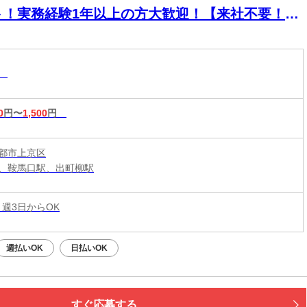
ト！実務経験1年以上の方大歓迎！【来社不要！
EB・電話登録ＯＫ】
助
0
円〜
1,500
円
都市上京区
、鞍馬口駅、出町柳駅
 週3日からOK
週払いOK
日払いOK
すぐ応募する