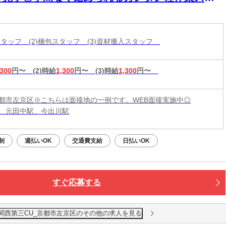
ト！
査スタッフ (2)梱包スタッフ (3)資材搬入スタッフ
,300
円〜
(2)時給
1,300
円〜
(3)時給
1,300
円〜
都市左京区※こちらは面接地の一例です。WEB面接実施中◎
、元田中駅、今出川駅
制
週払いOK
交通費支給
日払いOK
すぐ応募する
 関西第三CU_京都市左京区のその他の求人を見る