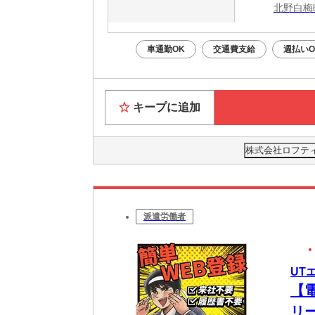
北野白梅
車通勤OK
交通費支給
週払いO
キープに追加
株式会社ロフティー
派遣労働者
UT
【
リ