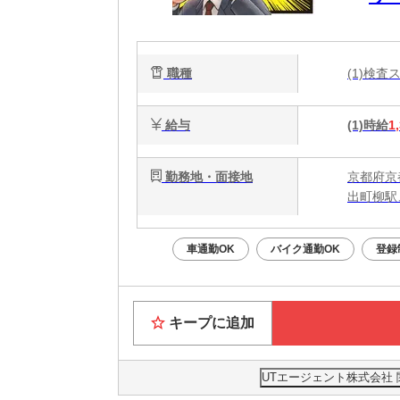
ー
職種
(1)検
給与
(1)時給
1
勤務地・面接地
京都府京
出町柳駅
車通勤OK
バイク通勤OK
登録
キープに追加
UTエージェント株式会社