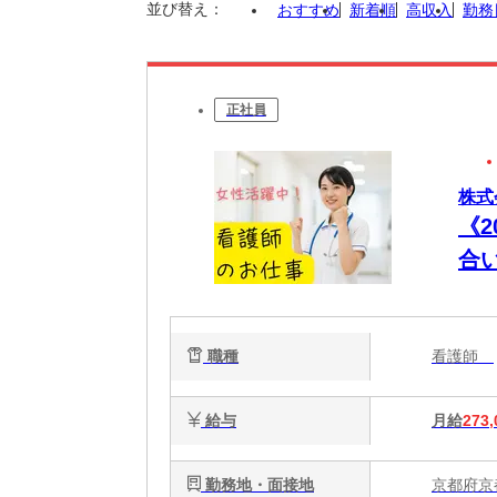
並び替え：
おすすめ
新着順
高収入
勤務
正社員
株式
《
合
お
職種
看護師
給与
月給
273,
勤務地・面接地
京都府京