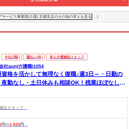
アサービス事業部(介護) 京都支店のその他の求人を見る
今出川駅
週払いOK
老人介護施設スタッフ
会社aun(介護職)1054
護資格を活かして無理なく復職♪週3日～・日勤の
・夜勤なし・土日休みも相談OK！残業ほぼなし＆
払い対応◎ブランク歓迎、正社員登用制度ありで
く安心して働ける環境です！
護施設スタッフ
0
円〜
1,920
円