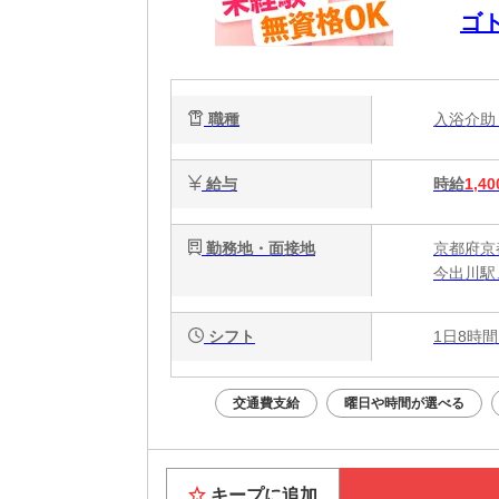
ゴ
W
職種
入浴介
給与
時給
1,40
勤務地・面接地
京都府京
今出川駅
シフト
1日8時間
交通費支給
曜日や時間が選べる
キープに追加