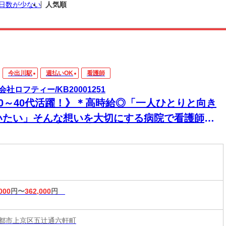
日数が少ない
人気順
今出川駅
週払いOK
看護師
会社ロフティー/KB20001251
20～40代活躍！》＊高時給◎「一人ひとりと向き
いたい」そんな想いを大切にする病院で看護師の
仕事★月給30万円～の高待遇×教育体制充実◎
000
円〜
362,000
円
都市上京区五辻通六軒町