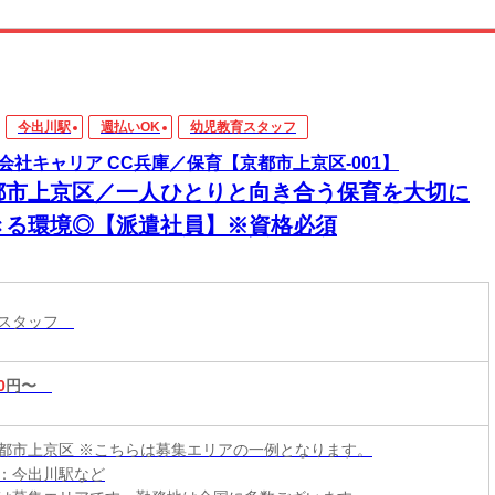
今出川駅
週払いOK
幼児教育スタッフ
会社キャリア CC兵庫／保育【京都市上京区-001】
都市上京区／一人ひとりと向き合う保育を大切に
きる環境◎【派遣社員】※資格必須
育スタッフ
0
円〜
都市上京区 ※こちらは募集エリアの一例となります。
：今出川駅など