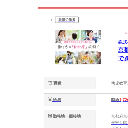
派遣労働者
株式
京
で
職種
幼児教
給与
時給
1,72
勤務地・面接地
京都府京
最寄り駅