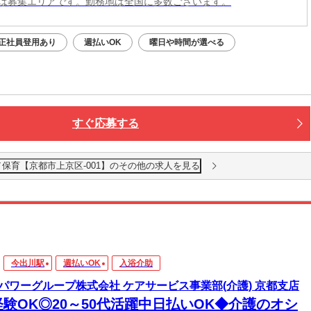
は募集エリアです。勤務地は全国に多数ございます。
正社員登用あり
週払いOK
曜日や時間が選べる
すぐ応募する
／保育【京都市上京区-001】のその他の求人を見る
今出川駅
週払いOK
入浴介助
パワーグループ株式会社 ケアサービス事業部(介護) 京都支店
経験OK◎20～50代活躍中日払いOK◆介護のオシ